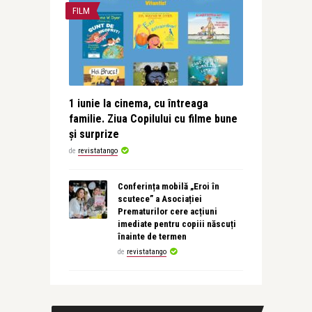
FILM
1 iunie la cinema, cu întreaga
familie. Ziua Copilului cu filme bune
și surprize
de
revistatango
Conferința mobilă „Eroi în
scutece” a Asociației
Prematurilor cere acțiuni
imediate pentru copiii născuți
înainte de termen
de
revistatango