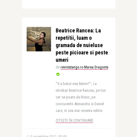
Beatrice Rancea: La
repetitii, luam o
gramada de nuieluse
peste picioare si peste
umeri
de
revistatango.ro Marea Dragoste
"V-a batut nea Marin?", i-a
intrebat Beatrice Rancea, pe ton
cat se poate de firesc, pe
concurentii Alexandra si Daniel
care, in cea mai recenta editie ..
CITEȘTE ÎN CONTINUARE
5 noiembrie 2011, 00:49