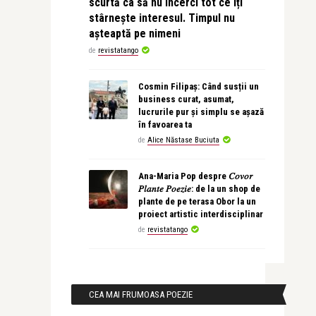
scurtă ca să nu încerci tot ce îți
stârnește interesul. Timpul nu
așteaptă pe nimeni
de
revistatango
Cosmin Filipaș: Când susții un
business curat, asumat,
lucrurile pur și simplu se așază
în favoarea ta
de
Alice Năstase Buciuta
Ana-Maria Pop despre 𝐶𝑜𝑣𝑜𝑟
𝑃𝑙𝑎𝑛𝑡𝑒 𝑃𝑜𝑒𝑧𝑖𝑒: de la un shop de
plante de pe terasa Obor la un
proiect artistic interdisciplinar
de
revistatango
CEA MAI FRUMOASA POEZIE