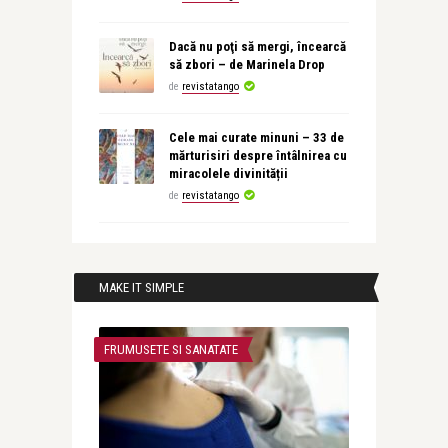
Dacă nu poţi să mergi, încearcă
să zbori – de Marinela Drop
de
revistatango
Cele mai curate minuni – 33 de
mărturisiri despre întâlnirea cu
miracolele divinității
de
revistatango
MAKE IT SIMPLE
FRUMUSETE SI SANATATE