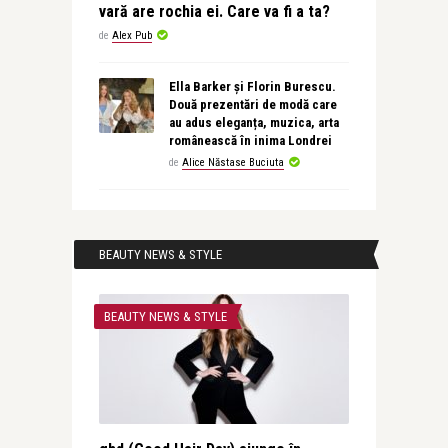
vară are rochia ei. Care va fi a ta?
de
Alex Pub
Ella Barker și Florin Burescu.
Două prezentări de modă care
au adus eleganța, muzica, arta
românească în inima Londrei
de
Alice Năstase Buciuta
BEAUTY NEWS & STYLE
BEAUTY NEWS & STYLE