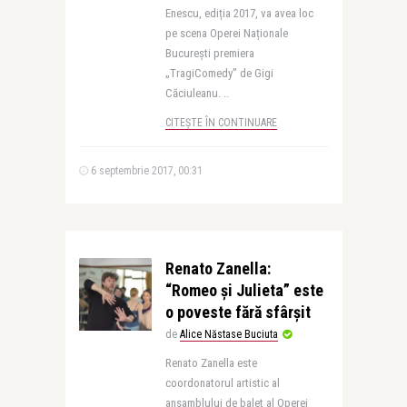
Enescu, ediția 2017, va avea loc
pe scena Operei Naționale
București premiera
„TragiComedy” de Gigi
Căciuleanu. ..
CITEȘTE ÎN CONTINUARE
6 septembrie 2017, 00:31
Renato Zanella:
“Romeo și Julieta” este
o poveste fără sfârșit
de
Alice Năstase Buciuta
Renato Zanella este
coordonatorul artistic al
ansamblului de balet al Operei