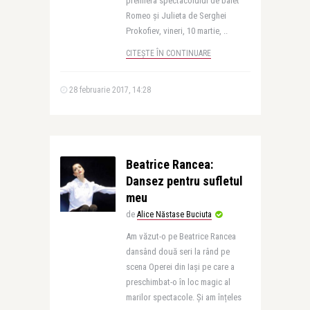
premiera spectacolului de balet
Romeo și Julieta de Serghei
Prokofiev, vineri, 10 martie, ..
CITEȘTE ÎN CONTINUARE
28 februarie 2017, 14:28
Beatrice Rancea:
Dansez pentru sufletul
meu
de
Alice Năstase Buciuta
Am văzut-o pe Beatrice Rancea
dansând două seri la rând pe
scena Operei din Iași pe care a
preschimbat-o în loc magic al
marilor spectacole. Și am înțeles