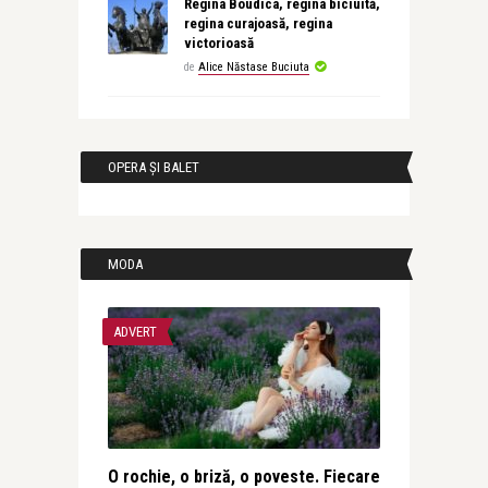
Regina Boudica, regina biciuită,
regina curajoasă, regina
victorioasă
de
Alice Năstase Buciuta
OPERA ȘI BALET
MODA
ADVERT
O rochie, o briză, o poveste. Fiecare