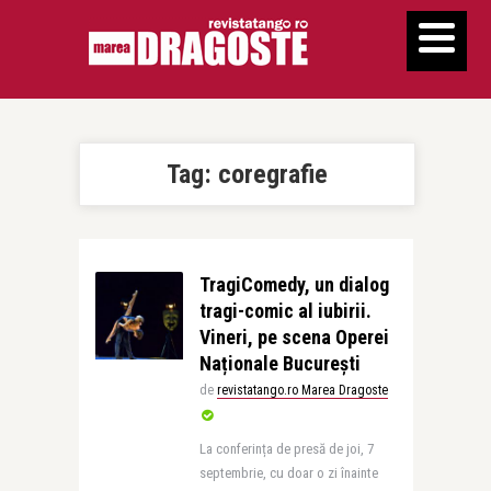
Tag:
coregrafie
TragiComedy, un dialog
tragi-comic al iubirii.
Vineri, pe scena Operei
Naționale București
de
revistatango.ro Marea Dragoste
La conferința de presă de joi, 7
septembrie, cu doar o zi înainte