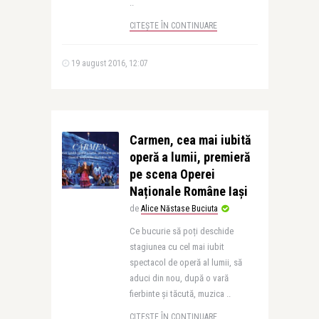
..
CITEȘTE ÎN CONTINUARE
19 august 2016, 12:07
Carmen, cea mai iubită
operă a lumii, premieră
pe scena Operei
Naționale Române Iași
de
Alice Năstase Buciuta
Ce bucurie să poți deschide
stagiunea cu cel mai iubit
spectacol de operă al lumii, să
aduci din nou, după o vară
fierbinte și tăcută, muzica ..
CITEȘTE ÎN CONTINUARE