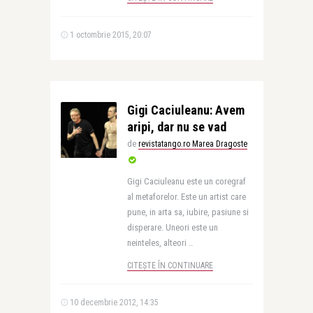
1 octombrie 2015, 20:07
Gigi Caciuleanu: Avem
aripi, dar nu se vad
de
revistatango.ro Marea Dragoste
Gigi Caciuleanu este un coregraf
al metaforelor. Este un artist care
pune, in arta sa, iubire, pasiune si
disperare. Uneori este un
neinteles, alteori ..
CITEȘTE ÎN CONTINUARE
10 decembrie 2012, 14:35