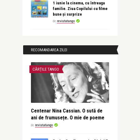
1 iunie la cinema, cu întreaga
familie. Ziua Copilului cu filme
bune și surprize
de
revistatango
RECOMANDAREA ZILEI
CĂRȚILE TANGO
Centenar Nina Cassian. O sută de
ani de frumusețe. O mie de poeme
de
revistatango