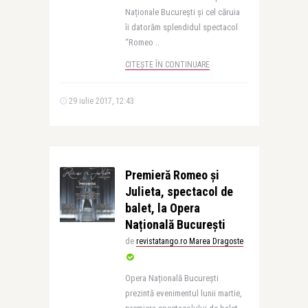
Naționale București și cel căruia
îi datorăm splendidul spectacol
“Romeo ..
CITEȘTE ÎN CONTINUARE
29 iulie 2017, 12:43
Premieră Romeo și
Julieta, spectacol de
balet, la Opera
Națională București
de
revistatango.ro Marea Dragoste
Opera Națională București
prezintă evenimentul lunii martie,