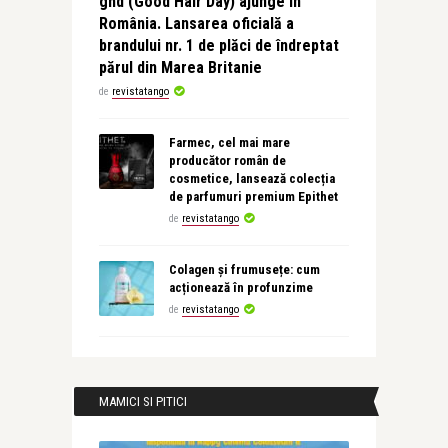
ghd (Good Hair Day) ajunge în
România. Lansarea oficială a
brandului nr. 1 de plăci de îndreptat
părul din Marea Britanie
de
revistatango
Farmec, cel mai mare
producător român de
cosmetice, lansează colecția
de parfumuri premium Epithet
de
revistatango
Colagen și frumusețe: cum
acționează în profunzime
de
revistatango
MAMICI SI PITICI