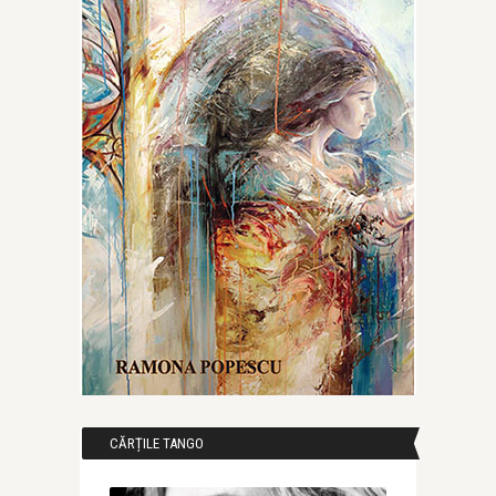
CĂRȚILE TANGO