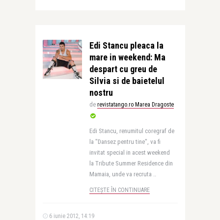
Edi Stancu pleaca la
mare in weekend: Ma
despart cu greu de
Silvia si de baietelul
nostru
de
revistatango.ro Marea Dragoste
Edi Stancu, renumitul coregraf de
la "Dansez pentru tine", va fi
invitat special in acest weekend
la Tribute Summer Residence din
Mamaia, unde va recruta ..
CITEȘTE ÎN CONTINUARE
6 iunie 2012, 14:19