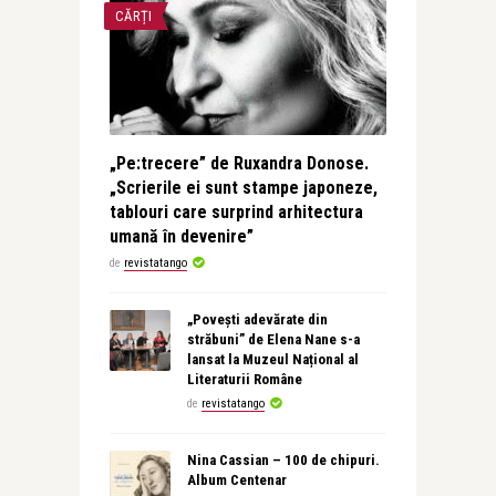
CĂRȚI
„Pe:trecere” de Ruxandra Donose.
„Scrierile ei sunt stampe japoneze,
tablouri care surprind arhitectura
umană în devenire”
de
revistatango
„Povești adevărate din
străbuni” de Elena Nane s-a
lansat la Muzeul Național al
Literaturii Române
de
revistatango
Nina Cassian – 100 de chipuri.
Album Centenar