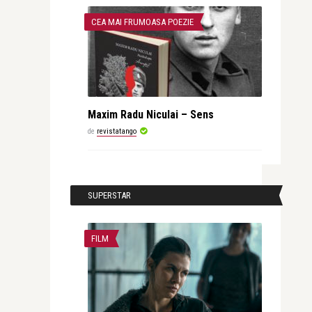
CEA MAI FRUMOASA POEZIE
Maxim Radu Niculai – Sens
de
revistatango
SUPERSTAR
FILM