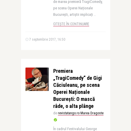
de marea premieră TragiComedy,
pe scena Operei Naționale
București, artiștii implicați ..
CITEȘTE ÎN CONTINUARE
7 septembrie 2017, 16:50
Premiera
„TragiComedy” de Gigi
Căciuleanu, pe scena
Operei Naționale
București: O mască
râde, o alta plânge
de
revistatango.ro Marea Dragoste
În cadrul Festivalului George