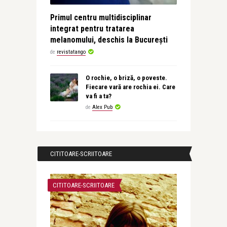
Primul centru multidisciplinar
integrat pentru tratarea
melanomului, deschis la București
de
revistatango
O rochie, o briză, o poveste.
Fiecare vară are rochia ei. Care
va fi a ta?
de
Alex Pub
CITITOARE-SCRIITOARE
CITITOARE-SCRIITOARE