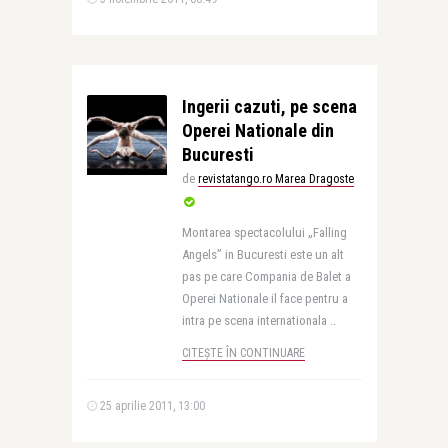
Ingerii cazuti, pe scena
Operei Nationale din
Bucuresti
de
revistatango.ro Marea Dragoste
Montarea spectacolului „Falling
Angels” in Bucuresti este un alt
pas pe care Compania de Balet a
Operei Nationale il face pentru a
intra pe scena internationala ..
CITEȘTE ÎN CONTINUARE
25 aprilie 2011, 13:00