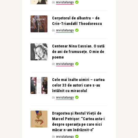
de
revistatango
Cerșetorul de albastru – de
Crin-Triandafil Theodorescu
de
revistatango
Centenar Nina Cassian. O sută
de ani de frumusețe. O mie de
poeme
de
revistatango
Cele mai înalte uimiri – cartea
celor 33 de autori care s-au
întâlnit cu miracolul
de
revistatango
Dragostea și Restul Vieții de
Marcel Petrișor: “Cartea asta-i
despre speranța pe care nici
măcar n-am îndrăznit-o”
de
revistatango