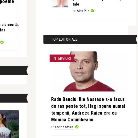
e poeme
tale
de
Alex Pub
a biciuită,
ina
TOP EDITORIALE
INTERVIURI
Radu Banciu: Ilie Nastase s-a facut
de ras peste tot, Hagi spune numai
tampenii, Andreea Raicu era ca
Monica Columbeanu
de
Corina Stoica