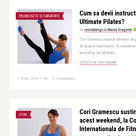
Cum sa devii instruct
FRUMUSETE SI SANATATE
Ultimate Pilates?
de
revistatango.ro Marea Dragoste
Cori Gramescu reputat antrenor de 
de grup si nutritionist, va sustine i
workshop de Ultimate ..
CITEȘTE ÎN CONTINUARE
8 mai 2014, 11:48
0 Comentarii
Cori Gramescu sustin
STIRI
acest weekend, la C
Internationala de Fit