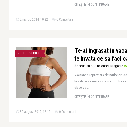
CITEȘTE ÎN CONTINUARE
2 martie 2014, 10:22
0 Comentarii
Te-ai ingrasat in va
RETETE SI DIETE
te invata ce sa faci c
de
revistatango.ro Marea Dragoste
Vacantele reprezinta de multe ori oc
la sala si sa ne rasfatam cu dulciuri
observa ..
CITEȘTE ÎN CONTINUARE
30 august 2012, 12:15
0 Comentarii