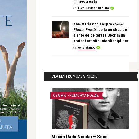
în favoarea ta
de
Alice Năstase Buciuta
Ana-Maria Pop despre 𝐶𝑜𝑣𝑜𝑟
𝑃𝑙𝑎𝑛𝑡𝑒 𝑃𝑜𝑒𝑧𝑖𝑒: de la un shop de
plante de pe terasa Obor la un
proiect artistic interdisciplinar
de
revistatango
CEA MAI FRUMOASA POEZIE
CEA MAI FRUMOASA POEZIE
Maxim Radu Niculai – Sens