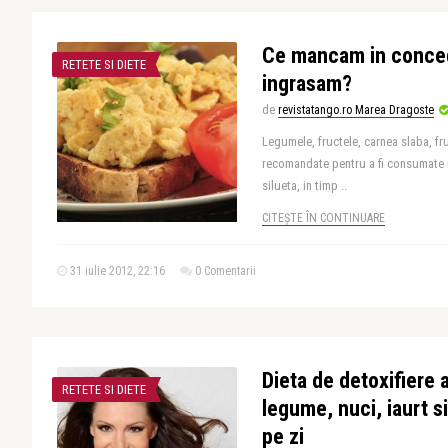
Ce mancam in conced
RETETE SI DIETE
ingrasam?
de
revistatango.ro Marea Dragoste
Legumele, fructele, carnea slaba, fr
recomandate pentru a fi consumate 
silueta, in timp ..
CITEȘTE ÎN CONTINUARE
31 iulie 2012, 22:16
0 Comentarii
Dieta de detoxifiere 
RETETE SI DIETE
legume, nuci, iaurt si 
pe zi