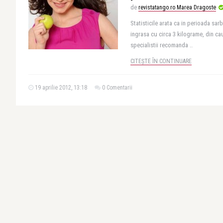
de
revistatango.ro Marea Dragoste
Statisticile arata ca in perioada sar
ingrasa cu circa 3 kilograme, din c
specialistii recomanda ..
CITEȘTE ÎN CONTINUARE
19 aprilie 2012, 13:18
0 Comentarii