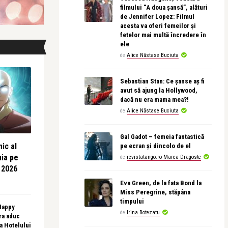
filmului “A doua șansă”, alături
de Jennifer Lopez: Filmul
acesta va oferi femeilor și
fetelor mai multă încredere în
ele
de
Alice Năstase Buciuta
Sebastian Stan: Ce șanse aș fi
avut să ajung la Hollywood,
dacă nu era mama mea?!
de
Alice Năstase Buciuta
Gal Gadot – femeia fantastică
ic al
pe ecran și dincolo de el
nia pe
de
revistatango.ro Marea Dragoste
 2026
Eva Green, de la fata Bond la
Miss Peregrine, stăpâna
timpului
 Happy
de
Irina Botezatu
ra aduc
sa Hotelului