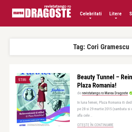
Celebritati
Litere
S
Tag:
Cori Gramescu
Beauty Tunnel – Reinv
STIRI
Plaza Romania!
de
revistatango.ro Marea Dragoste
In luna femeii, Plaza Romania iti ded
pe 28 si 29 martie 2015 (sambata si d
afla cele ..
CITEȘTE ÎN CONTINUARE