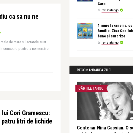
Caro
de
revistatango
iu ca sa nu ne
1 iunie la cinema, cu
familie. Ziua Copilul
bune și surprize
uctele de mare si lactatele sunt
de
revistatango
in concediu pentru a ne mentine
RECOMANDAREA ZILEI
CĂRȚILE TANGO
a lui Cori Gramescu:
patru litri de lichide
Centenar Nina Cassian. O s