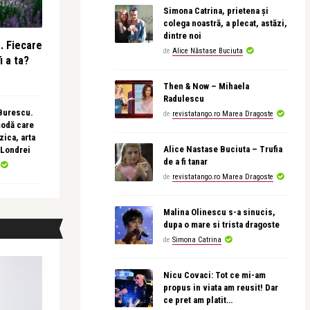
Simona Catrina, prietena și
colega noastră, a plecat, astăzi,
dintre noi
e. Fiecare
de
Alice Năstase Buciuta
i a ta?
Then & Now – Mihaela
Radulescu
 Burescu.
de
revistatango.ro Marea Dragoste
modă care
ica, arta
Alice Nastase Buciuta – Trufia
 Londrei
de a fi tanar
de
revistatango.ro Marea Dragoste
Malina Olinescu s-a sinucis,
dupa o mare si trista dragoste
de
Simona Catrina
Nicu Covaci: Tot ce mi-am
propus in viata am reusit! Dar
ce pret am platit…