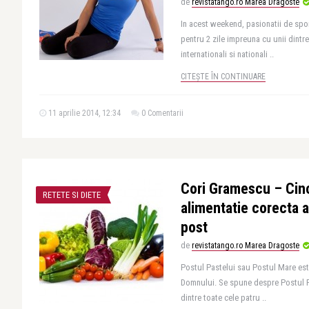
de
revistatango.ro Marea Dragoste
In acest weekend, pasionatii de spo
pentru 2 zile impreuna cu unii dintre
internationali si nationali ..
CITEȘTE ÎN CONTINUARE
11 aprilie 2014, 12:34
0 Comentarii
Cori Gramescu – Cinc
RETETE SI DIETE
alimentatie corecta 
post
de
revistatango.ro Marea Dragoste
Postul Pastelui sau Postul Mare este
Domnului. Se spune despre Postul P
dintre toate cele patru ..