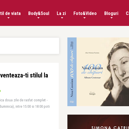
til de viata
Body&Soul
La zi
Foto&Video
Bloguri
C
enteaza-ti stilul la
ica doua zile de rasfat complet -
uminica), intre 15:00 si 18:00 poti