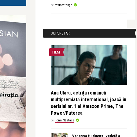
de
revistatango
SUPERSTAR
FILM
Ana Ularu, actrița româncă
multipremiată internațional, joacă în
serialul nr. 1 al Amazon Prime, The
Power/Puterea
de
Ilona Năstase
Vanessa Hudgens, vedetă a