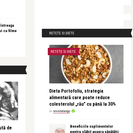
 întreaga
ui cu filme
RETETE SI DIETE
RETETE SI DIETE
Dieta Portofoliu, strategia
alimentară care poate reduce
colesterolul „rău” cu până la 30%
de
revistatango
Beneficiile suplimentelor
ută de
pentru slăbit asupra sănătății