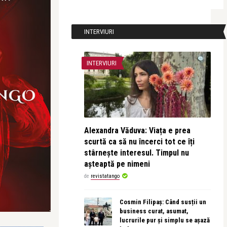
INTERVIURI
INTERVIURI
Alexandra Văduva: Viața e prea
scurtă ca să nu încerci tot ce îți
stârnește interesul. Timpul nu
așteaptă pe nimeni
de
revistatango
Cosmin Filipaș: Când susții un
business curat, asumat,
lucrurile pur și simplu se așază