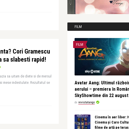
FILM
FILM
canta? Cori Gramescu
a sa slabesti rapid!
azia sa uitam de diete si de mersul
Avatar Aang: Ultimul războin
 si mese indestulate. Rezultatul se
aerului – premiera în Româ
SkyShowtime din 22 august
de
revistatango
Cinema în aer liber:
Cinema și Caro Cultu
filme de artă pe tera