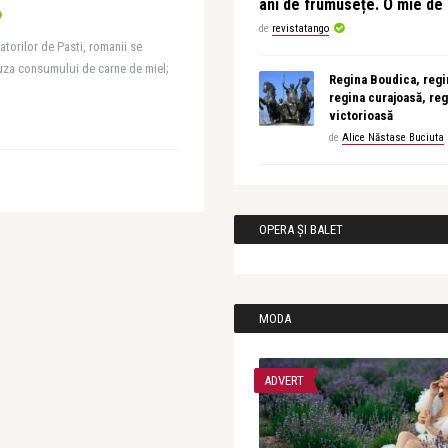
ani de frumusețe. O mie d
de
revistatango
batorilor de Pasti, romanii se
auza consumului de carne de miel;
Regina Boudica, regin
regina curajoasă, reg
victorioasă
de
Alice Năstase Buciuta
OPERA ȘI BALET
MODA
ADVERT