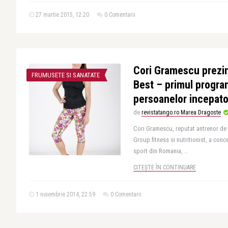
27 martie 2015, 12:20
0 Comentarii
Cori Gramescu prezin
FRUMUSETE SI SANATATE
Best – primul progra
persoanelor incepat
de
revistatango.ro Marea Dragoste
Cori Gramescu, reputat antrenor de 
Group fitness si nutritionist, a con
sport din Romania, ..
CITEȘTE ÎN CONTINUARE
1 noiembrie 2014, 22:59
0 Comentarii