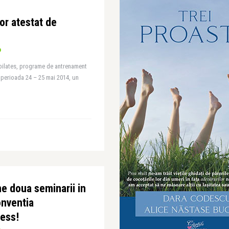
or atestat de
pilates, programe de antrenament
n perioada 24 – 25 mai 2014, un
e doua seminarii in
onventia
ness!