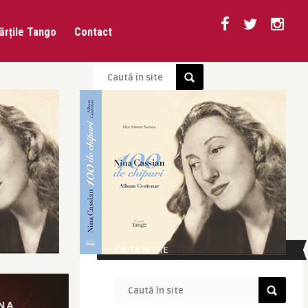
ărțile Tango
Contact
CAUTĂ ÎN SITE