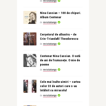
de
revistatango
Nina Cassian – 100 de chipuri.
Album Centenar
de
revistatango
Cerșetorul de albastru – de
Crin-Triandafil Theodorescu
de
revistatango
Centenar Nina Cassian. O sută
de ani de frumusețe. O mie de
poeme
de
revistatango
Cele mai înalte uimiri – cartea
celor 33 de autori care s-au
întâlnit cu miracolul
de
revistatango