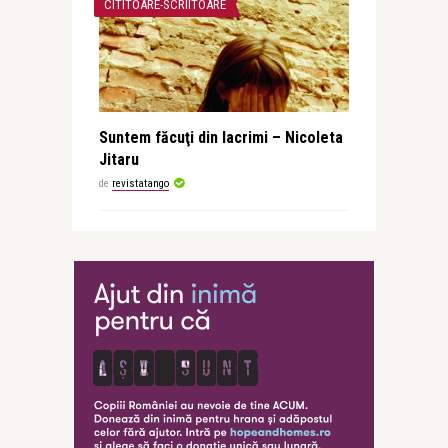
CITITOARE-SCRIITOARE
Suntem făcuţi din lacrimi – Nicoleta
Jitaru
de
revistatango