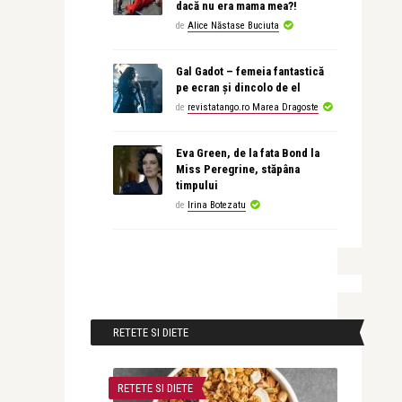
dacă nu era mama mea?!
de
Alice Năstase Buciuta
Gal Gadot – femeia fantastică
pe ecran și dincolo de el
de
revistatango.ro Marea Dragoste
Eva Green, de la fata Bond la
Miss Peregrine, stăpâna
timpului
de
Irina Botezatu
RETETE SI DIETE
RETETE SI DIETE