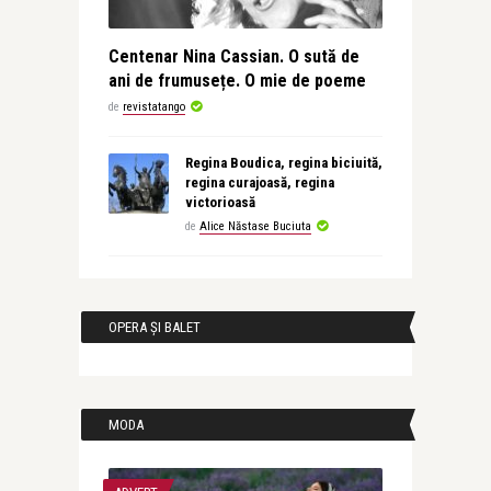
Centenar Nina Cassian. O sută de
ani de frumusețe. O mie de poeme
de
revistatango
Regina Boudica, regina biciuită,
regina curajoasă, regina
victorioasă
de
Alice Năstase Buciuta
OPERA ȘI BALET
MODA