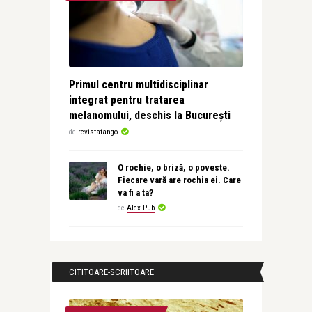
Primul centru multidisciplinar
integrat pentru tratarea
melanomului, deschis la București
de
revistatango
O rochie, o briză, o poveste.
Fiecare vară are rochia ei. Care
va fi a ta?
de
Alex Pub
CITITOARE-SCRIITOARE