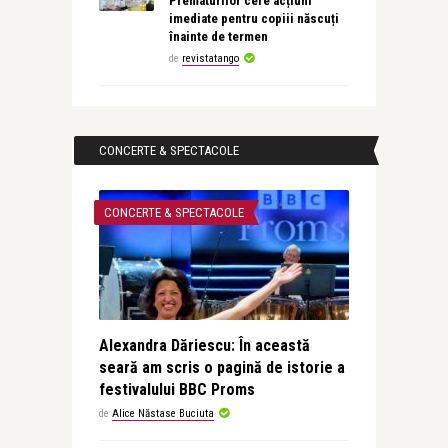
Prematurilor cere acțiuni
imediate pentru copiii născuți
înainte de termen
de
revistatango
CONCERTE & SPECTACOLE
CONCERTE & SPECTACOLE
Alexandra Dăriescu: În această
seară am scris o pagină de istorie a
festivalului BBC Proms
de
Alice Năstase Buciuta