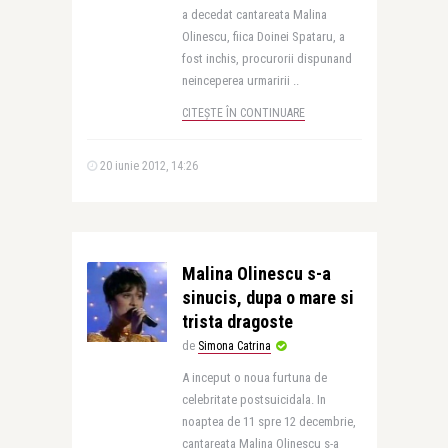
a decedat cantareata Malina
Olinescu, fiica Doinei Spataru, a
fost inchis, procurorii dispunand
neinceperea urmaririi ..
CITEȘTE ÎN CONTINUARE
20 iunie 2012, 14:26
Malina Olinescu s-a
sinucis, dupa o mare si
trista dragoste
de
Simona Catrina
A inceput o noua furtuna de
celebritate postsuicidala. In
noaptea de 11 spre 12 decembrie,
cantareata Malina Olinescu s-a