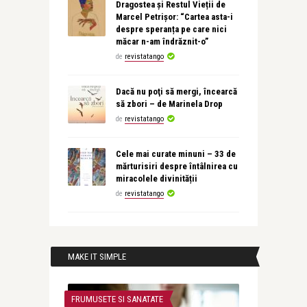
Dragostea și Restul Vieții de
Marcel Petrișor: “Cartea asta-i
despre speranța pe care nici
măcar n-am îndrăznit-o”
de
revistatango
Dacă nu poţi să mergi, încearcă
să zbori – de Marinela Drop
de
revistatango
Cele mai curate minuni – 33 de
mărturisiri despre întâlnirea cu
miracolele divinității
de
revistatango
MAKE IT SIMPLE
FRUMUSETE SI SANATATE