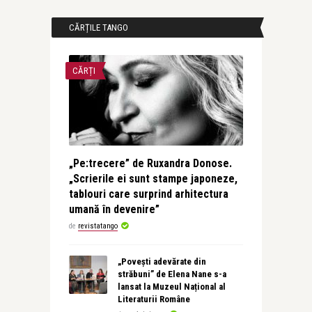
CĂRȚILE TANGO
CĂRȚI
„Pe:trecere” de Ruxandra Donose.
„Scrierile ei sunt stampe japoneze,
tablouri care surprind arhitectura
umană în devenire”
de
revistatango
„Povești adevărate din
străbuni” de Elena Nane s-a
lansat la Muzeul Național al
Literaturii Române