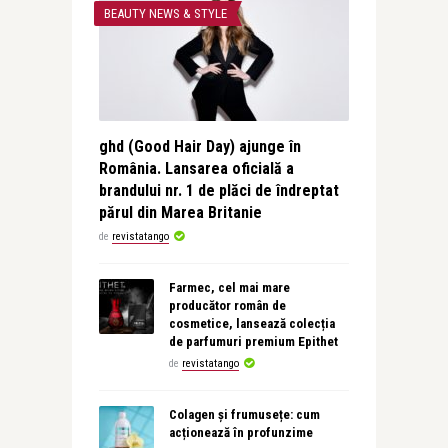
BEAUTY NEWS & STYLE
ghd (Good Hair Day) ajunge în
România. Lansarea oficială a
brandului nr. 1 de plăci de îndreptat
părul din Marea Britanie
de
revistatango
Farmec, cel mai mare
producător român de
cosmetice, lansează colecția
de parfumuri premium Epithet
de
revistatango
Colagen și frumusețe: cum
acționează în profunzime