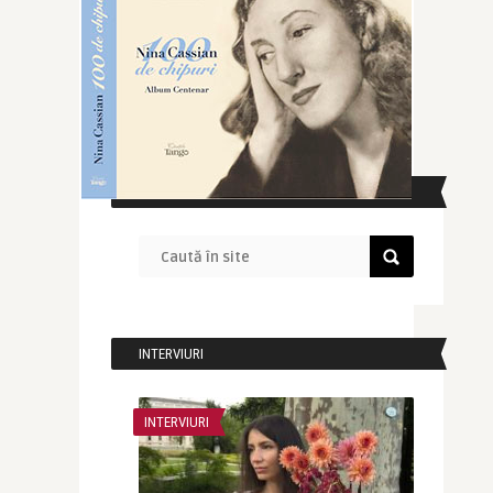
CAUTĂ ÎN SITE
INTERVIURI
INTERVIURI