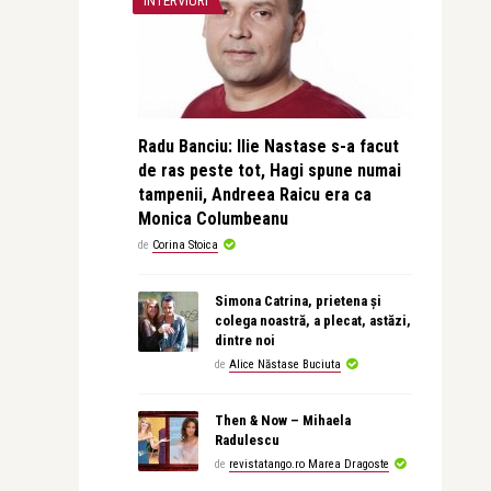
INTERVIURI
Radu Banciu: Ilie Nastase s-a facut
de ras peste tot, Hagi spune numai
tampenii, Andreea Raicu era ca
Monica Columbeanu
de
Corina Stoica
Simona Catrina, prietena și
colega noastră, a plecat, astăzi,
dintre noi
de
Alice Năstase Buciuta
Then & Now – Mihaela
Radulescu
de
revistatango.ro Marea Dragoste