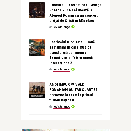
Concursul Internațional George
Enescu 2026 debutează la
Ateneul Român cu un concert
dirijat de Cristian Măcelaru
de
revistatango
Festivalul ICon Arts – Două
săptămâni în care muzica
transformă patrimoniul
Transilvaniei într-o scenă
internațională
de
revistatango
ANOTIMPURI/VIVALDI
ROMANIAN GUITAR QUARTET
pornește la drum în primul
turneu național
de
revistatango