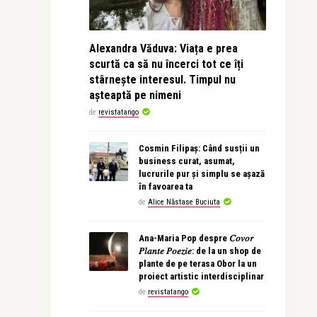
Alexandra Văduva: Viața e prea
scurtă ca să nu încerci tot ce îți
stârnește interesul. Timpul nu
așteaptă pe nimeni
de
revistatango
Cosmin Filipaș: Când susții un
business curat, asumat,
lucrurile pur și simplu se așază
în favoarea ta
de
Alice Năstase Buciuta
Ana-Maria Pop despre 𝐶𝑜𝑣𝑜𝑟
𝑃𝑙𝑎𝑛𝑡𝑒 𝑃𝑜𝑒𝑧𝑖𝑒: de la un shop de
plante de pe terasa Obor la un
proiect artistic interdisciplinar
de
revistatango