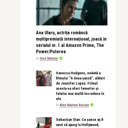
Ana Ularu, actrița româncă
multipremiată internațional, joacă în
serialul nr. 1 al Amazon Prime, The
Power/Puterea
de
Ilona Năstase
Vanessa Hudgens, vedetă a
filmului “A doua șansă”, alături
de Jennifer Lopez: Filmul
acesta va oferi femeilor și
fetelor mai multă încredere în
ele
de
Alice Năstase Buciuta
Sebastian Stan: Ce șanse aș fi
avut să ajung la Hollywood,