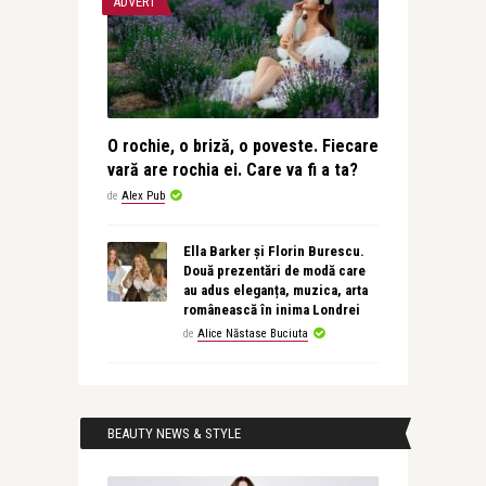
ADVERT
O rochie, o briză, o poveste. Fiecare
vară are rochia ei. Care va fi a ta?
de
Alex Pub
Ella Barker și Florin Burescu.
Două prezentări de modă care
au adus eleganța, muzica, arta
românească în inima Londrei
de
Alice Năstase Buciuta
BEAUTY NEWS & STYLE