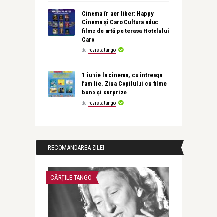
Cinema în aer liber: Happy
Cinema și Caro Cultura aduc
filme de artă pe terasa Hotelului
Caro
de
revistatango
1 iunie la cinema, cu întreaga
familie. Ziua Copilului cu filme
bune și surprize
de
revistatango
RECOMANDAREA ZILEI
CĂRȚILE TANGO