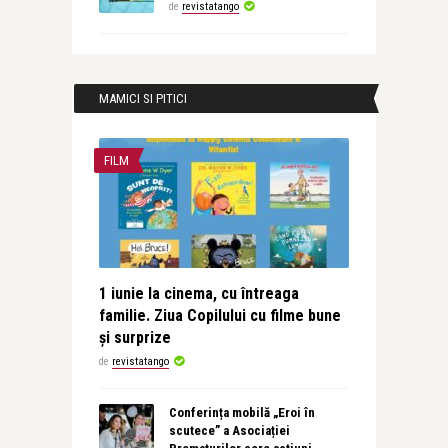
de
revistatango
MAMICI SI PITICI
FILM
1 iunie la cinema, cu întreaga
familie. Ziua Copilului cu filme bune
și surprize
de
revistatango
Conferința mobilă „Eroi în
scutece” a Asociației