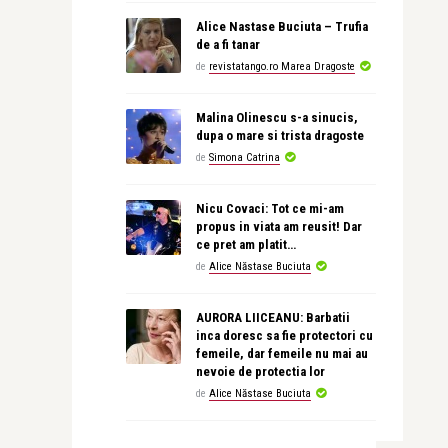
Alice Nastase Buciuta – Trufia
de a fi tanar
de
revistatango.ro Marea Dragoste
Malina Olinescu s-a sinucis,
dupa o mare si trista dragoste
de
Simona Catrina
Nicu Covaci: Tot ce mi-am
propus in viata am reusit! Dar
ce pret am platit…
de
Alice Năstase Buciuta
AURORA LIICEANU: Barbatii
inca doresc sa fie protectori cu
femeile, dar femeile nu mai au
nevoie de protectia lor
de
Alice Năstase Buciuta