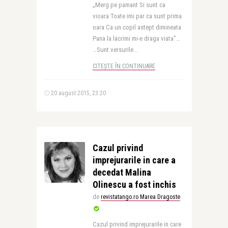
„Merg pe pamant Si sunt ca
vioara Toate imi par ca sunt prima
oara Ca un copil astept dimineata
Pana la lacrimi mi-e draga viata”…
…Sunt versurile ..
CITEȘTE ÎN CONTINUARE
20 august 2015, 23:20
Cazul privind
imprejurarile in care a
decedat Malina
Olinescu a fost inchis
de
revistatango.ro Marea Dragoste
Cazul privind imprejurarile in care