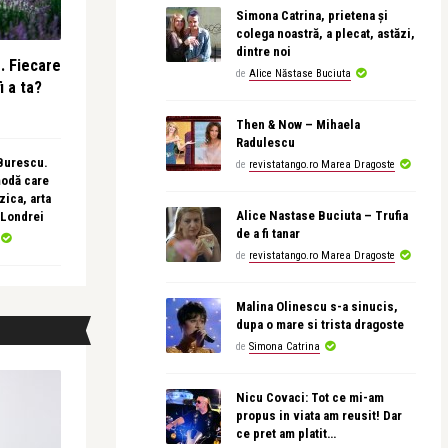
Simona Catrina, prietena și
colega noastră, a plecat, astăzi,
dintre noi
e. Fiecare
de
Alice Năstase Buciuta
i a ta?
Then & Now – Mihaela
Radulescu
 Burescu.
de
revistatango.ro Marea Dragoste
modă care
ica, arta
Alice Nastase Buciuta – Trufia
 Londrei
de a fi tanar
de
revistatango.ro Marea Dragoste
Malina Olinescu s-a sinucis,
dupa o mare si trista dragoste
de
Simona Catrina
Nicu Covaci: Tot ce mi-am
propus in viata am reusit! Dar
ce pret am platit…