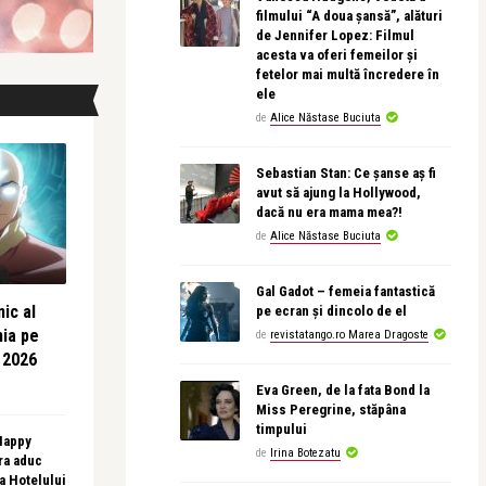
filmului “A doua șansă”, alături
de Jennifer Lopez: Filmul
acesta va oferi femeilor și
fetelor mai multă încredere în
ele
de
Alice Năstase Buciuta
Sebastian Stan: Ce șanse aș fi
avut să ajung la Hollywood,
dacă nu era mama mea?!
de
Alice Năstase Buciuta
Gal Gadot – femeia fantastică
ic al
pe ecran și dincolo de el
nia pe
de
revistatango.ro Marea Dragoste
 2026
Eva Green, de la fata Bond la
Miss Peregrine, stăpâna
timpului
 Happy
de
Irina Botezatu
ra aduc
sa Hotelului