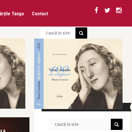
ărțile Tango
Contact
CAUTĂ ÎN SITE