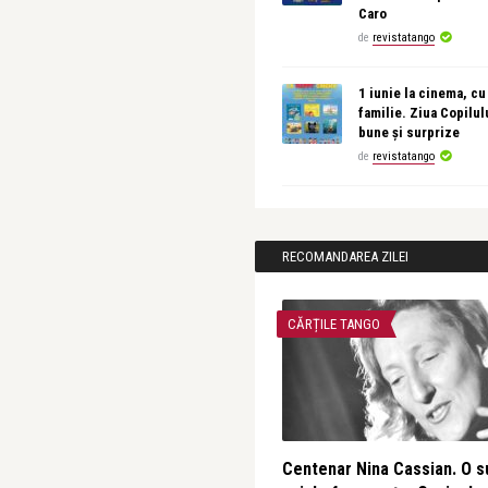
Caro
de
revistatango
1 iunie la cinema, cu
familie. Ziua Copilul
bune și surprize
de
revistatango
RECOMANDAREA ZILEI
CĂRȚILE TANGO
Centenar Nina Cassian. O s