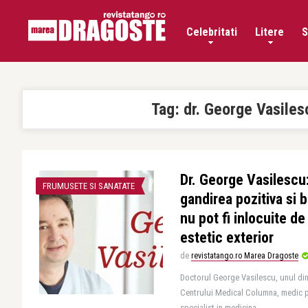
Celebritati
Litere
S
Tag:
dr. George Vasiles
Dr. George Vasilescu
FRUMUSETE SI SANATATE
gandirea pozitiva si 
nu pot fi inlocuite de
estetic exterior
de
revistatango.ro Marea Dragoste
Doctorul George Vasilescu, unul dintr
Centrului Medical Columna, medic p
specialist in medicina ..