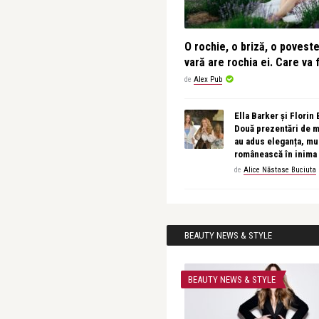
O rochie, o briză, o povest
vară are rochia ei. Care va f
de
Alex Pub
Ella Barker și Florin
Două prezentări de 
au adus eleganța, muz
românească în inima
de
Alice Năstase Buciuta
BEAUTY NEWS & STYLE
BEAUTY NEWS & STYLE