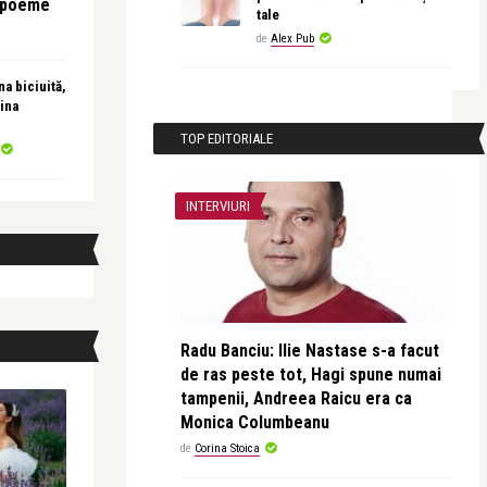
e poeme
tale
de
Alex Pub
a biciuită,
ina
TOP EDITORIALE
INTERVIURI
Radu Banciu: Ilie Nastase s-a facut
de ras peste tot, Hagi spune numai
tampenii, Andreea Raicu era ca
Monica Columbeanu
de
Corina Stoica