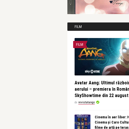
FILM
FILM
Avatar Aang: Ultimul războin
aerului – premiera în Româ
SkyShowtime din 22 august
de
revistatango
Cinema în aer liber:
Cinema și Caro Cultu
filme de artă pe tera