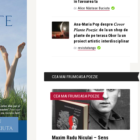
în favoarea ta
de
Alice Năstase Buciuta
Ana-Maria Pop despre 𝐶𝑜𝑣𝑜𝑟
𝑃𝑙𝑎𝑛𝑡𝑒 𝑃𝑜𝑒𝑧𝑖𝑒: de la un shop de
plante de pe terasa Obor la un
proiect artistic interdisciplinar
de
revistatango
CEA MAI FRUMOASA POEZIE
CEA MAI FRUMOASA POEZIE
Maxim Radu Niculai – Sens