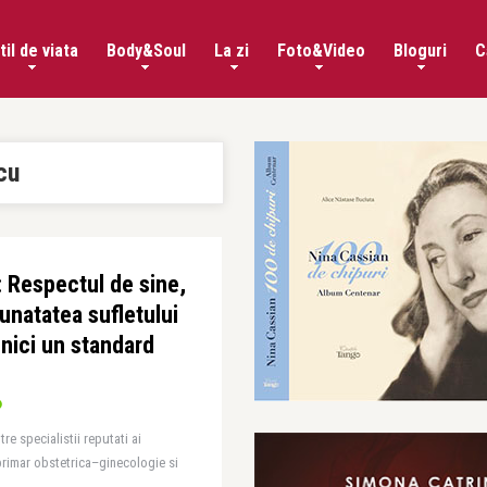
til de viata
Body&Soul
La zi
Foto&Video
Bloguri
C
cu
: Respectul de sine,
bunatatea sufletului
 nici un standard
e specialistii reputati ai
rimar obstetrica–ginecologie si