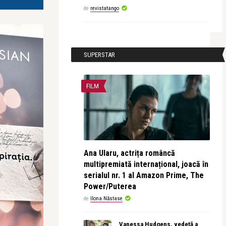
de
revistatango
SUPERSTAR
FILM
Ana Ularu, actrița româncă
multipremiată internațional, joacă în
serialul nr. 1 al Amazon Prime, The
Power/Puterea
de
Ilona Năstase
Vanessa Hudgens, vedetă a