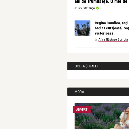
ani de frumusețe. O mie d
de
revistatango
Regina Boudica, regin
regina curajoasă, reg
victorioasă
de
Alice Năstase Buciuta
OPERA ȘI BALET
MODA
ADVERT