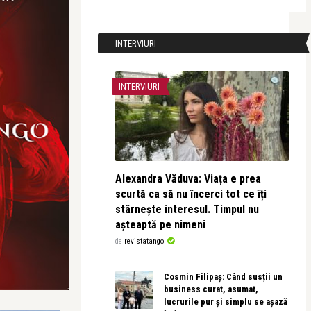
INTERVIURI
INTERVIURI
Alexandra Văduva: Viața e prea
scurtă ca să nu încerci tot ce îți
stârnește interesul. Timpul nu
așteaptă pe nimeni
de
revistatango
Cosmin Filipaș: Când susții un
business curat, asumat,
lucrurile pur și simplu se așază