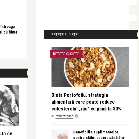
 întreaga
ui cu filme
RETETE SI DIETE
RETETE SI DIETE
Dieta Portofoliu, strategia
alimentară care poate reduce
colesterolul „rău” cu până la 30%
de
revistatango
Beneficiile suplimentelor
ută de
pentru slăbit asupra sănătății