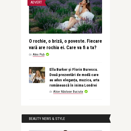
ADVERT
O rochie, o briză, o poveste. Fiecare
vară are rochia ei. Care va fi a ta?
de
Alex Pub
Ella Barker și Florin Burescu.
Două prezentări de modă care
au adus eleganța, muzica, arta
românească în inima Londrei
de
Alice Năstase Buciuta
BEAUTY NEWS & STYLE