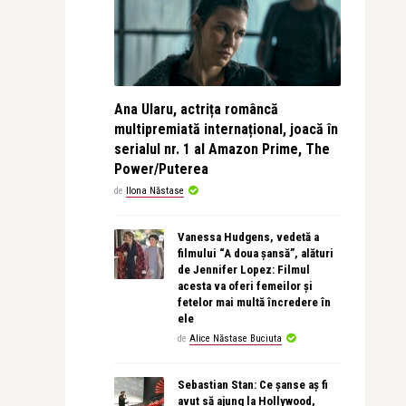
Ana Ularu, actrița româncă
multipremiată internațional, joacă în
serialul nr. 1 al Amazon Prime, The
Power/Puterea
de
Ilona Năstase
Vanessa Hudgens, vedetă a
filmului “A doua șansă”, alături
de Jennifer Lopez: Filmul
acesta va oferi femeilor și
fetelor mai multă încredere în
ele
de
Alice Năstase Buciuta
Sebastian Stan: Ce șanse aș fi
avut să ajung la Hollywood,