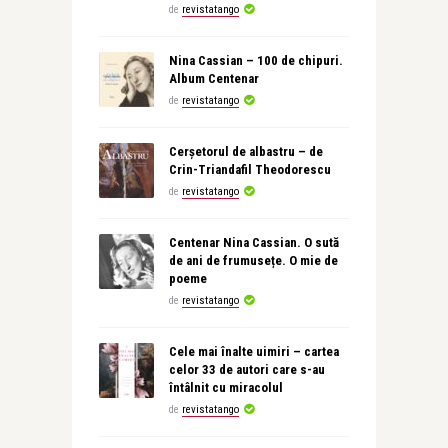
de
revistatango
Nina Cassian – 100 de chipuri.
Album Centenar
de
revistatango
Cerșetorul de albastru – de
Crin-Triandafil Theodorescu
de
revistatango
Centenar Nina Cassian. O sută
de ani de frumusețe. O mie de
poeme
de
revistatango
Cele mai înalte uimiri – cartea
celor 33 de autori care s-au
întâlnit cu miracolul
de
revistatango