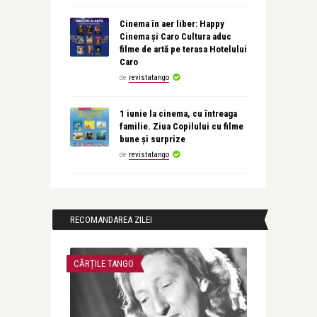
Cinema în aer liber: Happy
Cinema și Caro Cultura aduc
filme de artă pe terasa Hotelului
Caro
de
revistatango
1 iunie la cinema, cu întreaga
familie. Ziua Copilului cu filme
bune și surprize
de
revistatango
RECOMANDAREA ZILEI
CĂRȚILE TANGO