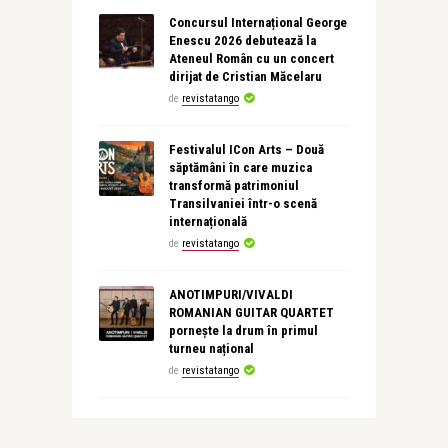
Concursul Internațional George
Enescu 2026 debutează la
Ateneul Român cu un concert
dirijat de Cristian Măcelaru
de
revistatango
Festivalul ICon Arts – Două
săptămâni în care muzica
transformă patrimoniul
Transilvaniei într-o scenă
internațională
de
revistatango
ANOTIMPURI/VIVALDI
ROMANIAN GUITAR QUARTET
pornește la drum în primul
turneu național
de
revistatango