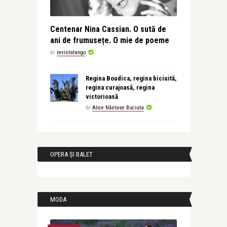
Centenar Nina Cassian. O sută de
ani de frumusețe. O mie de poeme
de
revistatango
Regina Boudica, regina biciuită,
regina curajoasă, regina
victorioasă
de
Alice Năstase Buciuta
OPERA ȘI BALET
MODA