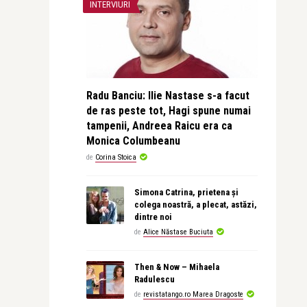
INTERVIURI
Radu Banciu: Ilie Nastase s-a facut
de ras peste tot, Hagi spune numai
tampenii, Andreea Raicu era ca
Monica Columbeanu
de
Corina Stoica
Simona Catrina, prietena și
colega noastră, a plecat, astăzi,
dintre noi
de
Alice Năstase Buciuta
Then & Now – Mihaela
Radulescu
de
revistatango.ro Marea Dragoste