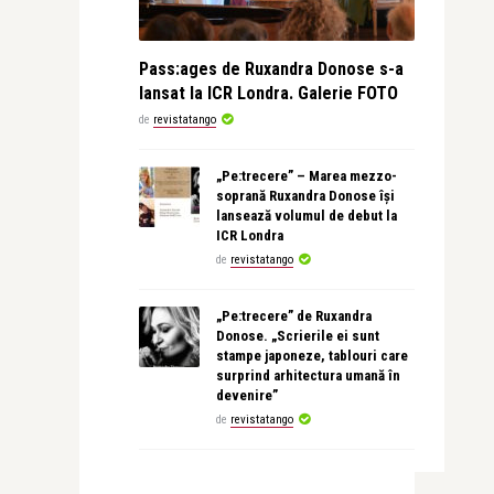
Pass:ages de Ruxandra Donose s-a
lansat la ICR Londra. Galerie FOTO
de
revistatango
„Pe:trecere” – Marea mezzo-
soprană Ruxandra Donose își
lansează volumul de debut la
ICR Londra
de
revistatango
„Pe:trecere” de Ruxandra
Donose. „Scrierile ei sunt
stampe japoneze, tablouri care
surprind arhitectura umană în
devenire”
de
revistatango