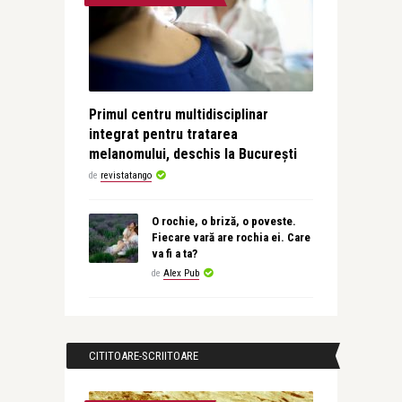
Primul centru multidisciplinar
integrat pentru tratarea
melanomului, deschis la București
de
revistatango
O rochie, o briză, o poveste.
Fiecare vară are rochia ei. Care
va fi a ta?
de
Alex Pub
CITITOARE-SCRIITOARE