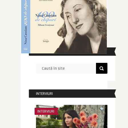
CAUTĂ ÎN SITE
INTERVIURI
INTERVIURI