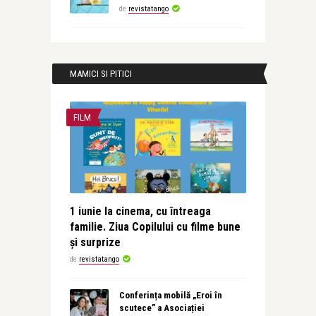
de
revistatango
MAMICI SI PITICI
FILM
1 iunie la cinema, cu întreaga
familie. Ziua Copilului cu filme bune
și surprize
de
revistatango
Conferința mobilă „Eroi în
scutece” a Asociației