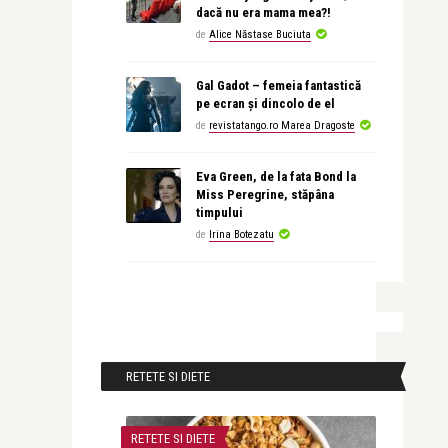
dacă nu era mama mea?!
de
Alice Năstase Buciuta
Gal Gadot – femeia fantastică
pe ecran și dincolo de el
de
revistatango.ro Marea Dragoste
Eva Green, de la fata Bond la
Miss Peregrine, stăpâna
timpului
de
Irina Botezatu
RETETE SI DIETE
RETETE SI DIETE