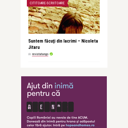
CITITOARE-SCRIITOARE
Suntem făcuţi din lacrimi – Nicoleta
Jitaru
de
revistatango