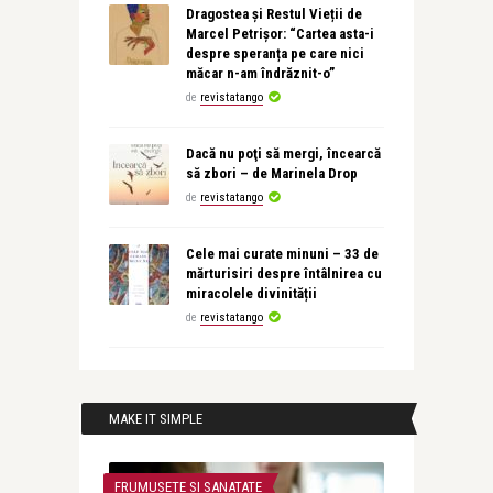
Dragostea și Restul Vieții de
Marcel Petrișor: “Cartea asta-i
despre speranța pe care nici
măcar n-am îndrăznit-o”
de
revistatango
Dacă nu poţi să mergi, încearcă
să zbori – de Marinela Drop
de
revistatango
Cele mai curate minuni – 33 de
mărturisiri despre întâlnirea cu
miracolele divinității
de
revistatango
MAKE IT SIMPLE
FRUMUSETE SI SANATATE