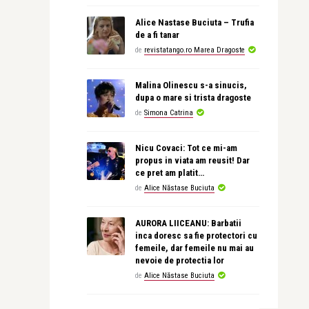
Alice Nastase Buciuta – Trufia
de a fi tanar
de
revistatango.ro Marea Dragoste
Malina Olinescu s-a sinucis,
dupa o mare si trista dragoste
de
Simona Catrina
Nicu Covaci: Tot ce mi-am
propus in viata am reusit! Dar
ce pret am platit…
de
Alice Năstase Buciuta
AURORA LIICEANU: Barbatii
inca doresc sa fie protectori cu
femeile, dar femeile nu mai au
nevoie de protectia lor
de
Alice Năstase Buciuta