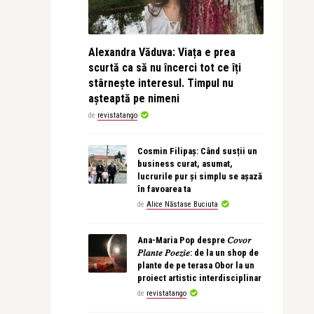
Alexandra Văduva: Viața e prea
scurtă ca să nu încerci tot ce îți
stârnește interesul. Timpul nu
așteaptă pe nimeni
de
revistatango
Cosmin Filipaș: Când susții un
business curat, asumat,
lucrurile pur și simplu se așază
în favoarea ta
de
Alice Năstase Buciuta
Ana-Maria Pop despre 𝐶𝑜𝑣𝑜𝑟
𝑃𝑙𝑎𝑛𝑡𝑒 𝑃𝑜𝑒𝑧𝑖𝑒: de la un shop de
plante de pe terasa Obor la un
proiect artistic interdisciplinar
de
revistatango