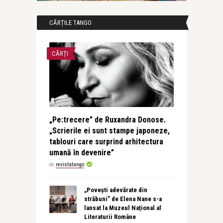
CĂRȚILE TANGO
CĂRȚI
„Pe:trecere” de Ruxandra Donose.
„Scrierile ei sunt stampe japoneze,
tablouri care surprind arhitectura
umană în devenire”
de
revistatango
„Povești adevărate din
străbuni” de Elena Nane s-a
lansat la Muzeul Național al
Literaturii Române