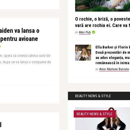
O rochie, o briză, o povest
vară are rochia ei. Care va f
Maiden va lansa o
de
Alex Pub
 pentru avioane
Ella Barker și Florin
Două prezentări de 
en, spera sa creeze cateva sute de
au adus eleganța, muz
or, dupa ce va lansa o companie de
românească în inima
de
Alice Năstase Buciuta
BEAUTY NEWS & STYLE
BEAUTY NEWS & STYLE
l