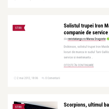
Solistul trupei Iron 
STIRI
companie de service
de
revistatango.ro Marea Dragoste
Dickinson, solistul trupei Iron Maid
locuri de munca in sudul Tarii Galil
service si mentenanta ..
CITEȘTE ÎN CONTINUARE
2 mai 2012, 18:06
0 Comentarii
Scorpions, ultimul ba
STIRI