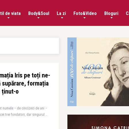
til de viata
Body&Soul
La zi
Foto&Video
Bloguri
C
ația Iris pe toți ne-
ă supărare, formația
 ținut-o
t numele – de cincizeci de ani –
 cei trei fondatori, dar singurul ..