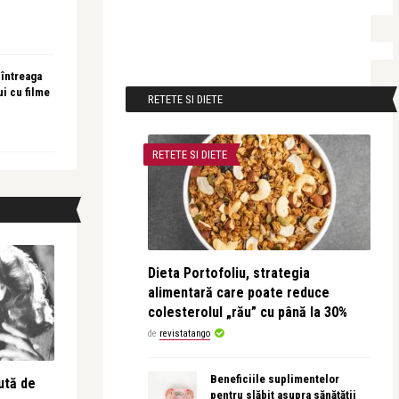
 întreaga
ui cu filme
RETETE SI DIETE
RETETE SI DIETE
Dieta Portofoliu, strategia
alimentară care poate reduce
colesterolul „rău” cu până la 30%
de
revistatango
Beneficiile suplimentelor
ută de
pentru slăbit asupra sănătății