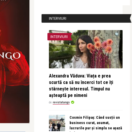
INTERVIURI
INTERVIURI
Alexandra Văduva: Viața e prea
scurtă ca să nu încerci tot ce îți
stârnește interesul. Timpul nu
așteaptă pe nimeni
de
revistatango
Cosmin Filipaș: Când susții un
business curat, asumat,
lucrurile pur și simplu se așază