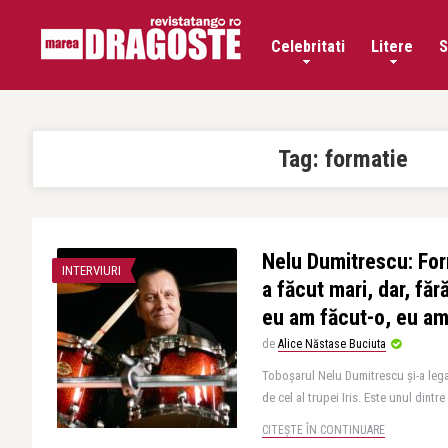
Celebritati
Litere
S
Tag:
formatie
Nelu Dumitrescu: Form
INTERVIURI
a făcut mari, dar, făr
eu am făcut-o, eu am
de
Alice Năstase Buciuta
Toboșarul Nelu Dumitrescu și-a lega
de cel al trupei Iris. Este unul dintre
CITEȘTE ÎN CONTINUARE