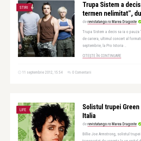
Trupa Sistem a decis
STIRI
termen nelimitat”, du
de
revistatango.ro Marea Dragoste
Trupa Sistem a decis sa ia o pauza 
de cariera, ultimul concert al forma
septembrie, la Pro Istoria ..
CITEȘTE ÎN CONTINUARE
11 septembrie 2012, 15:54
0 Comentarii
Solistul trupei Green 
LIFE
Italia
de
revistatango.ro Marea Dragoste
Billie Joe Armstrong, solistul trupe
transportat de urgenta la un spital 