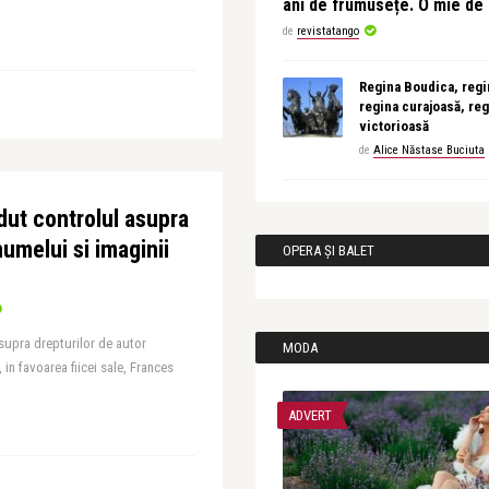
ani de frumusețe. O mie d
de
revistatango
Regina Boudica, regin
regina curajoasă, reg
victorioasă
de
Alice Năstase Buciuta
dut controlul asupra
numelui si imaginii
OPERA ȘI BALET
supra drepturilor de autor
MODA
 in favoarea fiicei sale, Frances
ADVERT