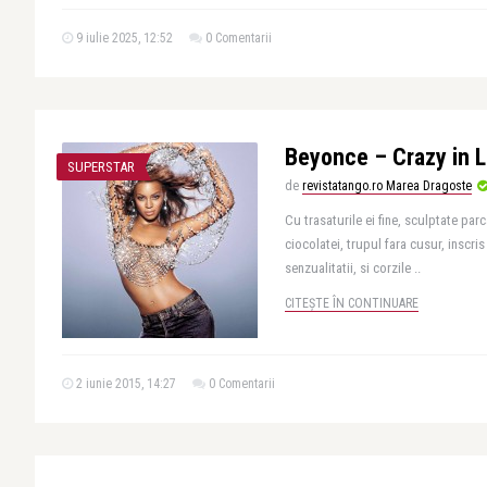
9 iulie 2025, 12:52
0 Comentarii
Beyonce – Crazy in 
SUPERSTAR
de
revistatango.ro Marea Dragoste
Cu trasaturile ei fine, sculptate pa
ciocolatei, trupul fara cusur, inscri
senzualitatii, si corzile ..
CITEȘTE ÎN CONTINUARE
2 iunie 2015, 14:27
0 Comentarii