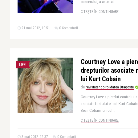
cancerului, a anuntat ..
CITEȘTE ÎN CONTINUARE
21 mai 2012, 10:51
0 Comentarii
Courtney Love a pier
LIFE
drepturilor asociate 
lui Kurt Cobain
de
revistatango.ro Marea Dragoste
Courtney Love a pierdut controlul a
asociate fostului ei sot Kurt Cobain,
Bean Cobain, unicul ..
CITEȘTE ÎN CONTINUARE
3 mai 2012, 12:37
0 Comentarii