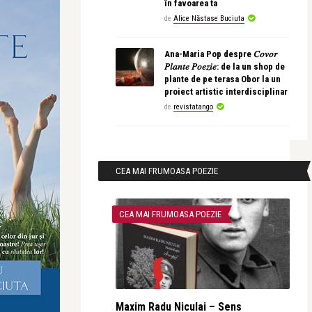
în favoarea ta
de
Alice Năstase Buciuta
Ana-Maria Pop despre 𝐶𝑜𝑣𝑜𝑟
𝑃𝑙𝑎𝑛𝑡𝑒 𝑃𝑜𝑒𝑧𝑖𝑒: de la un shop de
plante de pe terasa Obor la un
proiect artistic interdisciplinar
de
revistatango
CEA MAI FRUMOASA POEZIE
CEA MAI FRUMOASA POEZIE
Maxim Radu Niculai – Sens