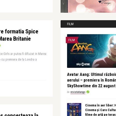
FILM
e formatia Spice
 Marea Britanie
FILM
 Girls ar putea fi difuzat in Marea
mp cu premiera de la Londra a
Avatar Aang: Ultimul războin
aerului – premiera în Româ
SkyShowtime din 22 august
de
revistatango
Cinema în aer liber:
Cinema și Caro Cultu
s concerteaza la
filme de artă pe tera