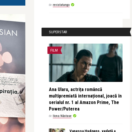
de
revistatango
SUPERSTAR
FILM
Ana Ularu, actrița româncă
multipremiată internațional, joacă în
serialul nr. 1 al Amazon Prime, The
Power/Puterea
de
Ilona Năstase
Vanessa Hudgens, vedetă a