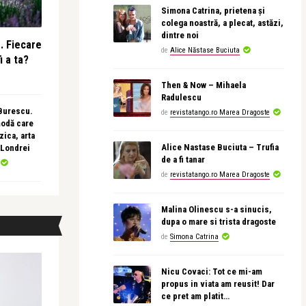
Simona Catrina, prietena și
colega noastră, a plecat, astăzi,
dintre noi
e. Fiecare
de
Alice Năstase Buciuta
i a ta?
Then & Now – Mihaela
Radulescu
 Burescu.
de
revistatango.ro Marea Dragoste
modă care
ica, arta
Alice Nastase Buciuta – Trufia
 Londrei
de a fi tanar
de
revistatango.ro Marea Dragoste
Malina Olinescu s-a sinucis,
dupa o mare si trista dragoste
de
Simona Catrina
Nicu Covaci: Tot ce mi-am
propus in viata am reusit! Dar
ce pret am platit…