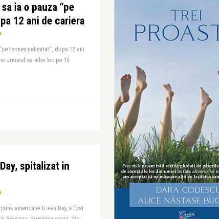
 sa ia o pauza “pe
pa 12 ani de cariera
"pe termen nelimitat", dupa 12 ani
tiei urmand sa aiba loc pe 15
Day, spitalizat in
i punk americane Green Day, a fost
din Bologna, duminica seara, din