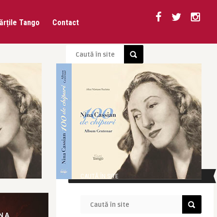
ărțile Tango
Contact
CAUTĂ ÎN SITE