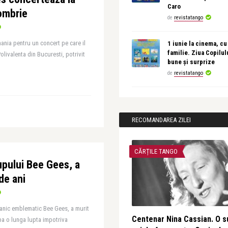
Caro
ombrie
de
revistatango
ania pentru un concert pe care il
1 iunie la cinema, cu
familie. Ziua Copilul
olivalenta din Bucuresti, potrivit
bune și surprize
de
revistatango
RECOMANDAREA ZILEI
CĂRȚILE TANGO
upului Bee Gees, a
de ani
tanic emblematic Bee Gees, a murit
Centenar Nina Cassian. O s
pa o lunga lupta impotriva