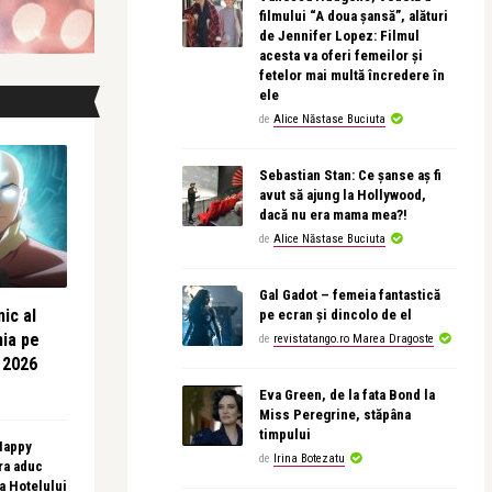
filmului “A doua șansă”, alături
de Jennifer Lopez: Filmul
acesta va oferi femeilor și
fetelor mai multă încredere în
ele
de
Alice Năstase Buciuta
Sebastian Stan: Ce șanse aș fi
avut să ajung la Hollywood,
dacă nu era mama mea?!
de
Alice Năstase Buciuta
Gal Gadot – femeia fantastică
ic al
pe ecran și dincolo de el
nia pe
de
revistatango.ro Marea Dragoste
 2026
Eva Green, de la fata Bond la
Miss Peregrine, stăpâna
timpului
 Happy
de
Irina Botezatu
ra aduc
sa Hotelului