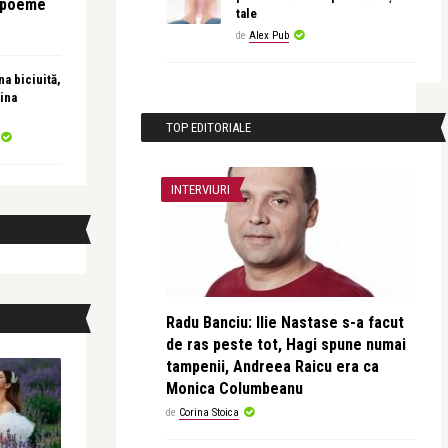
e poeme
tale
de
Alex Pub
a biciuită,
ina
TOP EDITORIALE
INTERVIURI
Radu Banciu: Ilie Nastase s-a facut
de ras peste tot, Hagi spune numai
tampenii, Andreea Raicu era ca
Monica Columbeanu
de
Corina Stoica