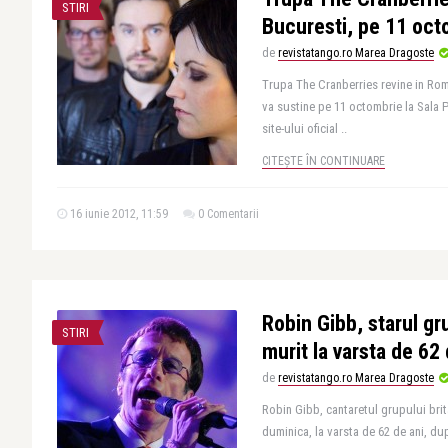
STIRI
Bucuresti, pe 11 oct
de
revistatango.ro Marea Dragoste
Trupa The Cranberries revine in Rom
va sustine pe 11 octombrie la Sala P
site-ului oficial ..
CITEȘTE ÎN CONTINUARE
16 iunie 2012, 11:59
0 Comentarii
Robin Gibb, starul gr
STIRI
murit la varsta de 62 
de
revistatango.ro Marea Dragoste
Robin Gibb, cantaretul grupului bri
duminica, la varsta de 62 de ani, du