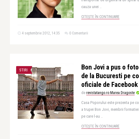
cauza unei ..
CITEȘTE ÎN CONTINUARE
4 septembrie 2012, 14:35
0 Comentarii
Bon Jovi a pus o foto
STIRI
de la Bucuresti pe co
oficiale de Facebook
de
revistatango.ro Marea Dragoste
Casa Poporului este prezenta pe cop
a trupei Bon Jovi, membrii formatie
pe care l-au ..
CITEȘTE ÎN CONTINUARE