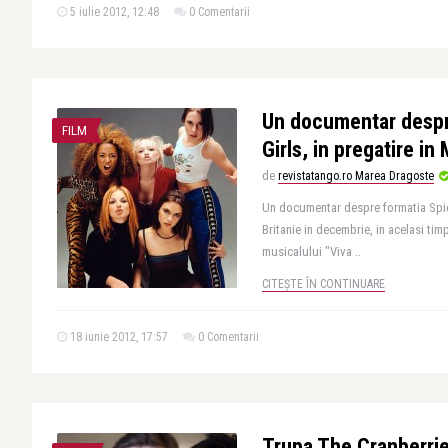
5 iulie 2012, 12:48
0 Comentarii
Un documentar despr
FILM
Girls, in pregatire in
de
revistatango.ro Marea Dragoste
Un documentar despre formatia Spice
Britanie in decembrie, in acelasi ti
musicalului "Viva ..
CITEȘTE ÎN CONTINUARE
18 iunie 2012, 17:57
0 Comentarii
Trupa The Cranberrie