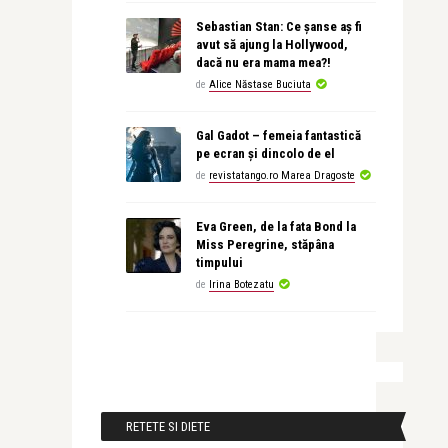
Sebastian Stan: Ce șanse aș fi
avut să ajung la Hollywood,
dacă nu era mama mea?!
de
Alice Năstase Buciuta
Gal Gadot – femeia fantastică
pe ecran și dincolo de el
de
revistatango.ro Marea Dragoste
Eva Green, de la fata Bond la
Miss Peregrine, stăpâna
timpului
de
Irina Botezatu
RETETE SI DIETE