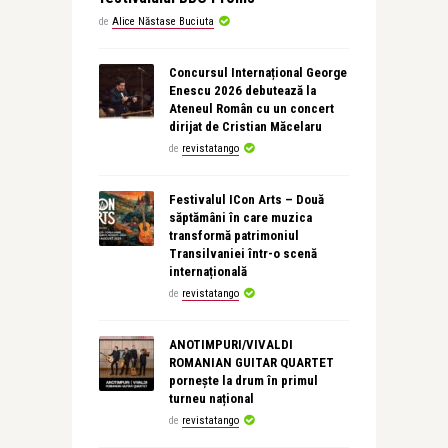
de
Alice Năstase Buciuta
Concursul Internațional George
Enescu 2026 debutează la
Ateneul Român cu un concert
dirijat de Cristian Măcelaru
de
revistatango
Festivalul ICon Arts – Două
săptămâni în care muzica
transformă patrimoniul
Transilvaniei într-o scenă
internațională
de
revistatango
ANOTIMPURI/VIVALDI
ROMANIAN GUITAR QUARTET
pornește la drum în primul
turneu național
de
revistatango