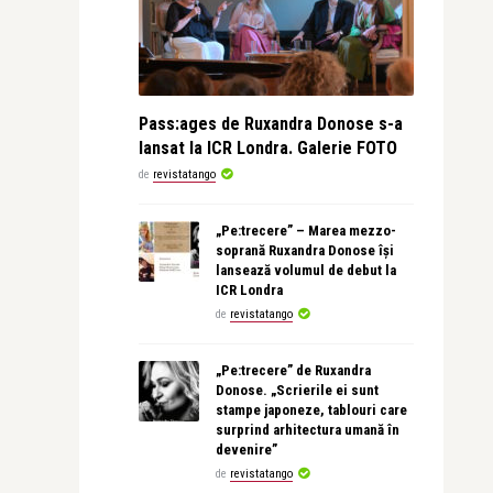
Pass:ages de Ruxandra Donose s-a
lansat la ICR Londra. Galerie FOTO
de
revistatango
„Pe:trecere” – Marea mezzo-
soprană Ruxandra Donose își
lansează volumul de debut la
ICR Londra
de
revistatango
„Pe:trecere” de Ruxandra
Donose. „Scrierile ei sunt
stampe japoneze, tablouri care
surprind arhitectura umană în
devenire”
de
revistatango