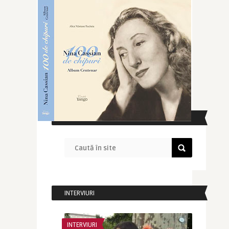
CAUTĂ ÎN SITE
INTERVIURI
INTERVIURI