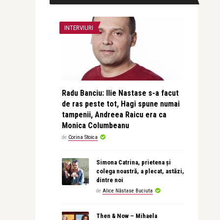
INTERVIURI
Radu Banciu: Ilie Nastase s-a facut
de ras peste tot, Hagi spune numai
tampenii, Andreea Raicu era ca
Monica Columbeanu
de
Corina Stoica
Simona Catrina, prietena și
colega noastră, a plecat, astăzi,
dintre noi
de
Alice Năstase Buciuta
Then & Now – Mihaela