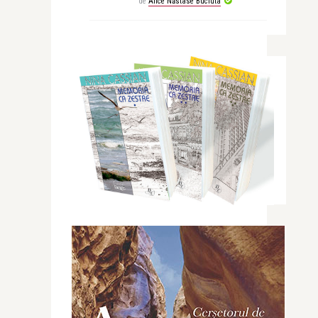
de
Alice Năstase Buciuta