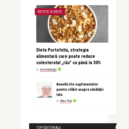
RETETE SI DIETE
Dieta Portofoliu, strategia
alimentară care poate reduce
colesterolul „rău” cu până la 30%
de
revistatango
Beneficiile suplimentelor
pentru slăbit asupra sănătății
tale
de
Alex Pub
TOP EDITORIALE