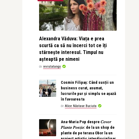
Alexandra Văduva: Viața e prea
scurtă ca să nu încerci tot ce îți
stârnește interesul. Timpul nu
așteaptă pe nimeni
de
revistatango
Cosmin Filipaș: Când susții un
business curat, asumat,
lucrurile pur și simplu se așază
în favoarea ta
de
Alice Năstase Buciuta
Ana-Maria Pop despre 𝐶𝑜𝑣𝑜𝑟
𝑃𝑙𝑎𝑛𝑡𝑒 𝑃𝑜𝑒𝑧𝑖𝑒: de la un shop de
plante de pe terasa Obor la un
proiect artistic interdisciplinar