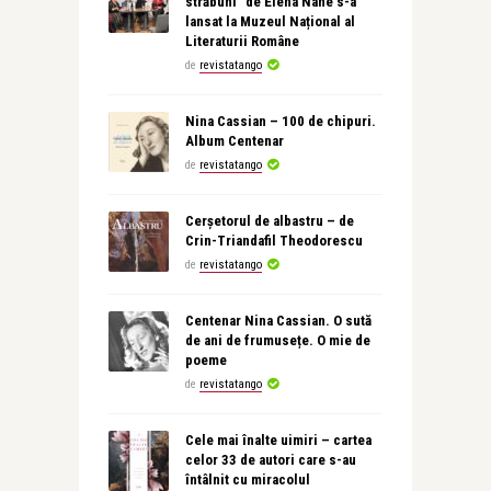
străbuni” de Elena Nane s-a
lansat la Muzeul Național al
Literaturii Române
de
revistatango
Nina Cassian – 100 de chipuri.
Album Centenar
de
revistatango
Cerșetorul de albastru – de
Crin-Triandafil Theodorescu
de
revistatango
Centenar Nina Cassian. O sută
de ani de frumusețe. O mie de
poeme
de
revistatango
Cele mai înalte uimiri – cartea
celor 33 de autori care s-au
întâlnit cu miracolul