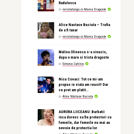
Radulescu
de
revistatango.ro Marea Dragoste
Alice Nastase Buciuta – Trufia
de a fi tanar
de
revistatango.ro Marea Dragoste
Malina Olinescu s-a sinucis,
dupa o mare si trista dragoste
de
Simona Catrina
Nicu Covaci: Tot ce mi-am
propus in viata am reusit! Dar
ce pret am platit…
de
Alice Năstase Buciuta
AURORA LIICEANU: Barbatii
inca doresc sa fie protectori cu
femeile, dar femeile nu mai au
nevoie de protectia lor