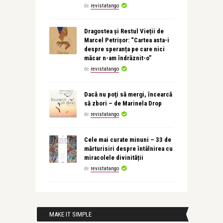
de
revistatango
Dragostea și Restul Vieții de
Marcel Petrișor: “Cartea asta-i
despre speranța pe care nici
măcar n-am îndrăznit-o”
de
revistatango
Dacă nu poţi să mergi, încearcă
să zbori – de Marinela Drop
de
revistatango
Cele mai curate minuni – 33 de
mărturisiri despre întâlnirea cu
miracolele divinității
de
revistatango
MAKE IT SIMPLE