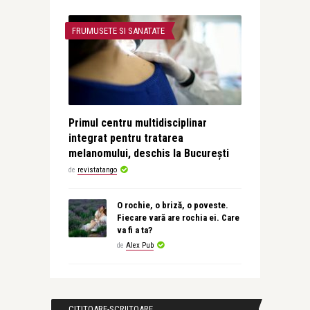
FRUMUSETE SI SANATATE
Primul centru multidisciplinar
integrat pentru tratarea
melanomului, deschis la București
de
revistatango
O rochie, o briză, o poveste.
Fiecare vară are rochia ei. Care
va fi a ta?
de
Alex Pub
CITITOARE-SCRIITOARE