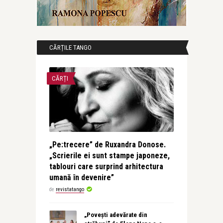
CĂRȚILE TANGO
CĂRȚI
„Pe:trecere” de Ruxandra Donose.
„Scrierile ei sunt stampe japoneze,
tablouri care surprind arhitectura
umană în devenire”
de
revistatango
„Povești adevărate din