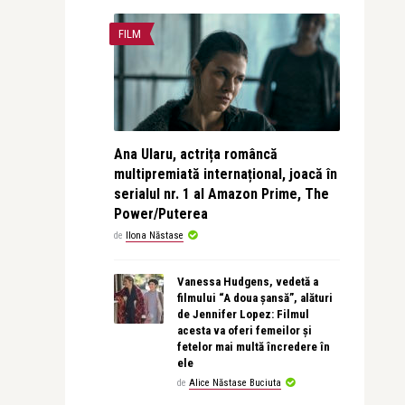
FILM
Ana Ularu, actrița româncă
multipremiată internațional, joacă în
serialul nr. 1 al Amazon Prime, The
Power/Puterea
de
Ilona Năstase
Vanessa Hudgens, vedetă a
filmului “A doua șansă”, alături
de Jennifer Lopez: Filmul
acesta va oferi femeilor și
fetelor mai multă încredere în
ele
de
Alice Năstase Buciuta