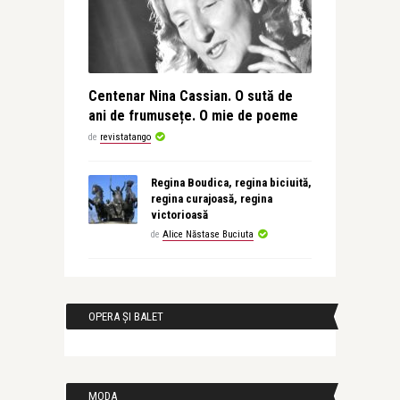
Centenar Nina Cassian. O sută de
ani de frumusețe. O mie de poeme
de
revistatango
Regina Boudica, regina biciuită,
regina curajoasă, regina
victorioasă
de
Alice Năstase Buciuta
OPERA ȘI BALET
MODA