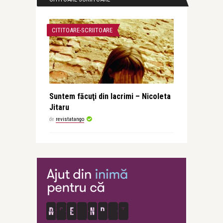
CITITOARE-SCRIITOARE
Suntem făcuţi din lacrimi – Nicoleta
Jitaru
de
revistatango