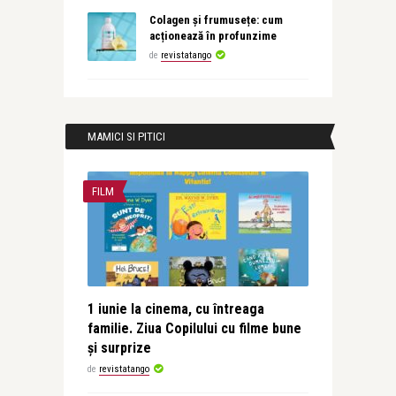
Colagen și frumusețe: cum
acționează în profunzime
de
revistatango
MAMICI SI PITICI
FILM
1 iunie la cinema, cu întreaga
familie. Ziua Copilului cu filme bune
și surprize
de
revistatango