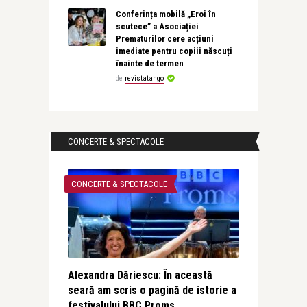
Conferința mobilă „Eroi în
scutece” a Asociației
Prematurilor cere acțiuni
imediate pentru copiii născuți
înainte de termen
de
revistatango
CONCERTE & SPECTACOLE
CONCERTE & SPECTACOLE
Alexandra Dăriescu: În această
seară am scris o pagină de istorie a
festivalului BBC Proms