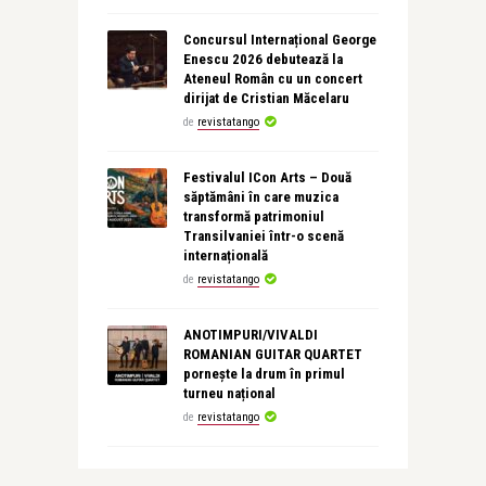
Concursul Internațional George
Enescu 2026 debutează la
Ateneul Român cu un concert
dirijat de Cristian Măcelaru
de
revistatango
Festivalul ICon Arts – Două
săptămâni în care muzica
transformă patrimoniul
Transilvaniei într-o scenă
internațională
de
revistatango
ANOTIMPURI/VIVALDI
ROMANIAN GUITAR QUARTET
pornește la drum în primul
turneu național
de
revistatango