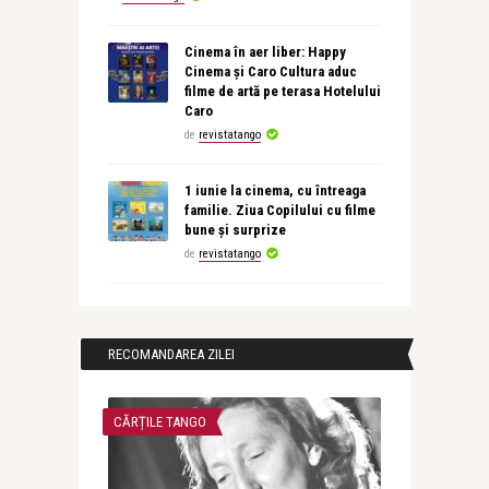
Cinema în aer liber: Happy
Cinema și Caro Cultura aduc
filme de artă pe terasa Hotelului
Caro
de
revistatango
1 iunie la cinema, cu întreaga
familie. Ziua Copilului cu filme
bune și surprize
de
revistatango
RECOMANDAREA ZILEI
CĂRȚILE TANGO