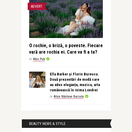
ADVERT
O rochie, o briză, o poveste. Fiecare
vară are rochia ei. Care va fi a ta?
de
Alex Pub
Ella Barker și Florin Burescu.
Două prezentări de modă care
au adus eleganța, muzica, arta
românească în inima Londrei
de
Alice Năstase Buciuta
BEAUTY NEWS & STYLE