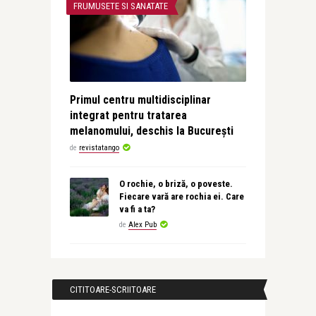
FRUMUSETE SI SANATATE
Primul centru multidisciplinar
integrat pentru tratarea
melanomului, deschis la București
de
revistatango
O rochie, o briză, o poveste.
Fiecare vară are rochia ei. Care
va fi a ta?
de
Alex Pub
CITITOARE-SCRIITOARE