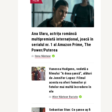
FILM
Ana Ularu, actrița româncă
multipremiată internațional, joacă în
serialul nr. 1 al Amazon Prime, The
Power/Puterea
de
Ilona Năstase
Vanessa Hudgens, vedetă a
filmului “A doua șansă”, alături
de Jennifer Lopez: Filmul
acesta va oferi femeilor și
fetelor mai multă încredere în
ele
de
Alice Năstase Buciuta
Sebastian Stan: Ce șanse aș fi