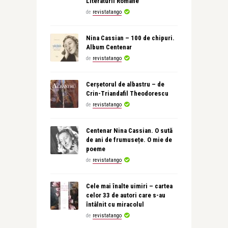
Literaturii Române
de
revistatango
Nina Cassian – 100 de chipuri.
Album Centenar
de
revistatango
Cerșetorul de albastru – de
Crin-Triandafil Theodorescu
de
revistatango
Centenar Nina Cassian. O sută
de ani de frumusețe. O mie de
poeme
de
revistatango
Cele mai înalte uimiri – cartea
celor 33 de autori care s-au
întâlnit cu miracolul
de
revistatango