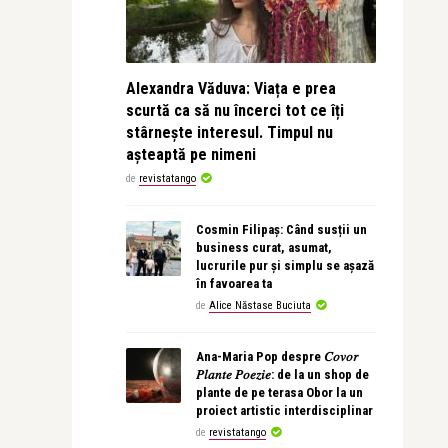
Alexandra Văduva: Viața e prea
scurtă ca să nu încerci tot ce îți
stârnește interesul. Timpul nu
așteaptă pe nimeni
de
revistatango
Cosmin Filipaș: Când susții un
business curat, asumat,
lucrurile pur și simplu se așază
în favoarea ta
de
Alice Năstase Buciuta
Ana-Maria Pop despre 𝐶𝑜𝑣𝑜𝑟
𝑃𝑙𝑎𝑛𝑡𝑒 𝑃𝑜𝑒𝑧𝑖𝑒: de la un shop de
plante de pe terasa Obor la un
proiect artistic interdisciplinar
de
revistatango