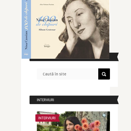
CAUTĂ ÎN SITE
INTERVIURI
INTERVIURI