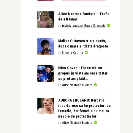
Alice Nastase Buciuta – Trufia
de a fi tanar
de
revistatango.ro Marea Dragoste
Malina Olinescu s-a sinucis,
dupa o mare si trista dragoste
de
Simona Catrina
Nicu Covaci: Tot ce mi-am
propus in viata am reusit! Dar
ce pret am platit…
de
Alice Năstase Buciuta
AURORA LIICEANU: Barbatii
inca doresc sa fie protectori cu
femeile, dar femeile nu mai au
nevoie de protectia lor
de
Alice Năstase Buciuta