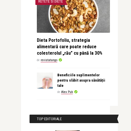
RETETE SI DIETE
Dieta Portofoliu, strategia
alimentară care poate reduce
colesterolul „rău” cu până la 30%
de
revistatango
Beneficiile suplimentelor
pentru slăbit asupra sănătății
tale
de
Alex Pub
TOP EDITORIALE