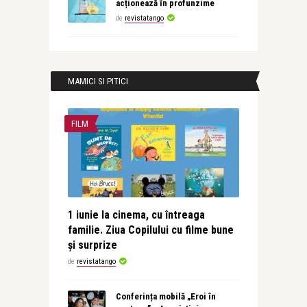
acționează în profunzime
de
revistatango
MAMICI SI PITICI
FILM
1 iunie la cinema, cu întreaga
familie. Ziua Copilului cu filme bune
și surprize
de
revistatango
Conferința mobilă „Eroi în