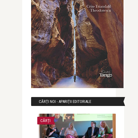
CĂRȚI NOI - APARIȚII EDITORIALE
CĂRȚI