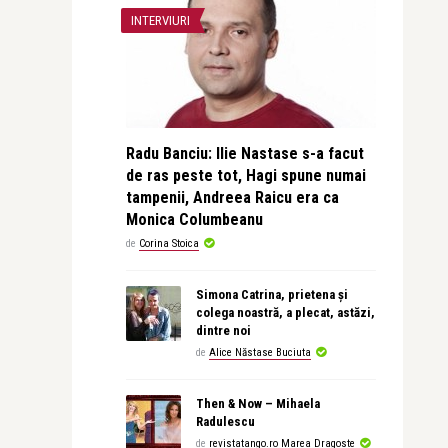
INTERVIURI
Radu Banciu: Ilie Nastase s-a facut
de ras peste tot, Hagi spune numai
tampenii, Andreea Raicu era ca
Monica Columbeanu
de
Corina Stoica
Simona Catrina, prietena și
colega noastră, a plecat, astăzi,
dintre noi
de
Alice Năstase Buciuta
Then & Now – Mihaela
Radulescu
de
revistatango.ro Marea Dragoste