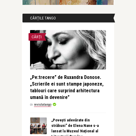
CĂRȚILE TANGO
CĂRȚI
„Pe:trecere” de Ruxandra Donose.
„Scrierile ei sunt stampe japoneze,
tablouri care surprind arhitectura
umană în devenire”
de
revistatango
„Povești adevărate din
străbuni” de Elena Nane s-a
lansat la Muzeul Național al