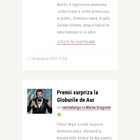
Actrita si regizoarea americana
Jodie Foster a vorbit prima oara
in public, duminica seara, la gala
Golden Globes, despre faptul ca
este lesbiana si i-a adus ..
CITEȘTE ÎN CONTINUARE
14 ianuarie 2013, 11:54
Premii surpriza la
Globurile de Aur
de
revistatango.ro Marea Dragoste
Filmul 'Argo' a creat surpriza
duminica seara, obtinand la
Beverly Hills Globul de Aur pentru