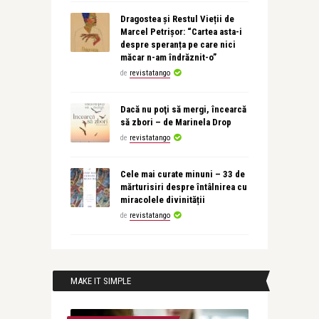
Dragostea și Restul Vieții de
Marcel Petrișor: “Cartea asta-i
despre speranța pe care nici
măcar n-am îndrăznit-o”
de
revistatango
Dacă nu poţi să mergi, încearcă
să zbori – de Marinela Drop
de
revistatango
Cele mai curate minuni – 33 de
mărturisiri despre întâlnirea cu
miracolele divinității
de
revistatango
MAKE IT SIMPLE