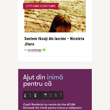
CITITOARE-SCRIITOARE
Suntem făcuţi din lacrimi – Nicoleta
Jitaru
de
revistatango