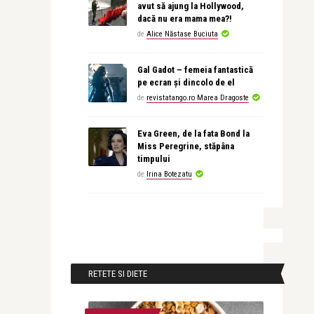
avut să ajung la Hollywood,
dacă nu era mama mea?!
de
Alice Năstase Buciuta
Gal Gadot – femeia fantastică
pe ecran și dincolo de el
de
revistatango.ro Marea Dragoste
Eva Green, de la fata Bond la
Miss Peregrine, stăpâna
timpului
de
Irina Botezatu
RETETE SI DIETE