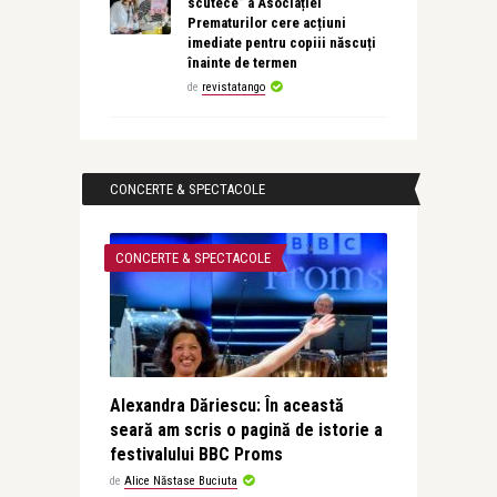
scutece” a Asociației
Prematurilor cere acțiuni
imediate pentru copiii născuți
înainte de termen
de
revistatango
CONCERTE & SPECTACOLE
CONCERTE & SPECTACOLE
Alexandra Dăriescu: În această
seară am scris o pagină de istorie a
festivalului BBC Proms
de
Alice Năstase Buciuta