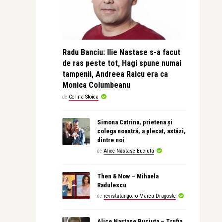
Radu Banciu: Ilie Nastase s-a facut
de ras peste tot, Hagi spune numai
tampenii, Andreea Raicu era ca
Monica Columbeanu
de
Corina Stoica
Simona Catrina, prietena și
colega noastră, a plecat, astăzi,
dintre noi
de
Alice Năstase Buciuta
Then & Now – Mihaela
Radulescu
de
revistatango.ro Marea Dragoste
Alice Nastase Buciuta – Trufia