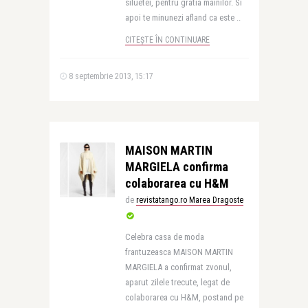
siluetei, pentru gratia mainilor. Si
apoi te minunezi afland ca este ..
CITEȘTE ÎN CONTINUARE
8 septembrie 2013, 15:17
MAISON MARTIN
MARGIELA confirma
colaborarea cu H&M
de
revistatango.ro Marea Dragoste
Celebra casa de moda
frantuzeasca MAISON MARTIN
MARGIELA a confirmat zvonul,
aparut zilele trecute, legat de
colaborarea cu H&M, postand pe