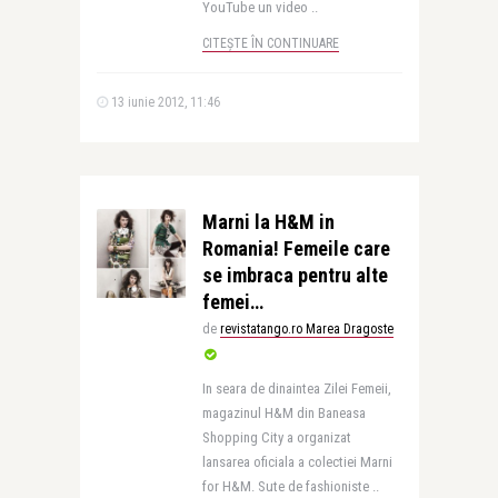
YouTube un video ..
CITEȘTE ÎN CONTINUARE
13 iunie 2012, 11:46
Marni la H&M in
Romania! Femeile care
se imbraca pentru alte
femei…
de
revistatango.ro Marea Dragoste
In seara de dinaintea Zilei Femeii,
magazinul H&M din Baneasa
Shopping City a organizat
lansarea oficiala a colectiei Marni
for H&M. Sute de fashioniste ..