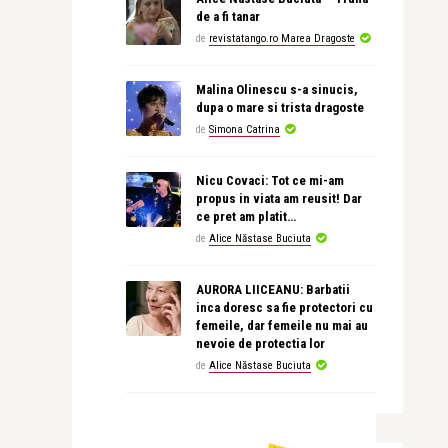
de a fi tanar
de
revistatango.ro Marea Dragoste
Malina Olinescu s-a sinucis,
dupa o mare si trista dragoste
de
Simona Catrina
Nicu Covaci: Tot ce mi-am
propus in viata am reusit! Dar
ce pret am platit…
de
Alice Năstase Buciuta
AURORA LIICEANU: Barbatii
inca doresc sa fie protectori cu
femeile, dar femeile nu mai au
nevoie de protectia lor
de
Alice Năstase Buciuta