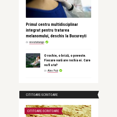
Primul centru multidisciplinar
integrat pentru tratarea
melanomului, deschis la București
de
revistatango
O rochie, o briză, o poveste.
Fiecare vară are rochia ei. Care
va fi a ta?
de
Alex Pub
CITITOARE-SCRIITOARE
CITITOARE-SCRIITOARE