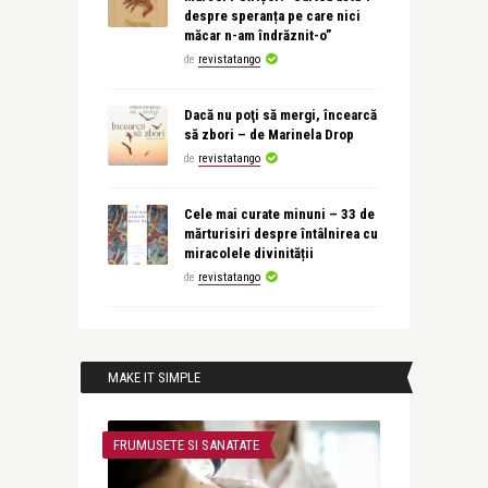
despre speranța pe care nici
măcar n-am îndrăznit-o”
de
revistatango
Dacă nu poţi să mergi, încearcă
să zbori – de Marinela Drop
de
revistatango
Cele mai curate minuni – 33 de
mărturisiri despre întâlnirea cu
miracolele divinității
de
revistatango
MAKE IT SIMPLE
FRUMUSETE SI SANATATE