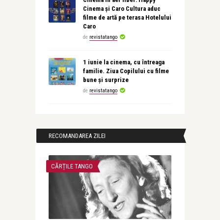
Cinema și Caro Cultura aduc
filme de artă pe terasa Hotelului
Caro
de
revistatango
1 iunie la cinema, cu întreaga
familie. Ziua Copilului cu filme
bune și surprize
de
revistatango
RECOMANDAREA ZILEI
CĂRȚILE TANGO