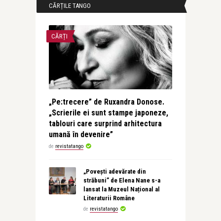
CĂRȚILE TANGO
CĂRȚI
„Pe:trecere” de Ruxandra Donose.
„Scrierile ei sunt stampe japoneze,
tablouri care surprind arhitectura
umană în devenire”
de
revistatango
„Povești adevărate din
străbuni” de Elena Nane s-a
lansat la Muzeul Național al
Literaturii Române
de
revistatango