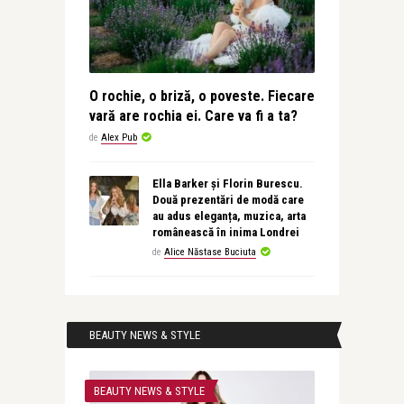
O rochie, o briză, o poveste. Fiecare
vară are rochia ei. Care va fi a ta?
de
Alex Pub
Ella Barker și Florin Burescu.
Două prezentări de modă care
au adus eleganța, muzica, arta
românească în inima Londrei
de
Alice Năstase Buciuta
BEAUTY NEWS & STYLE
BEAUTY NEWS & STYLE