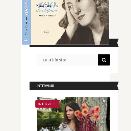
CAUTĂ ÎN SITE
INTERVIURI
INTERVIURI