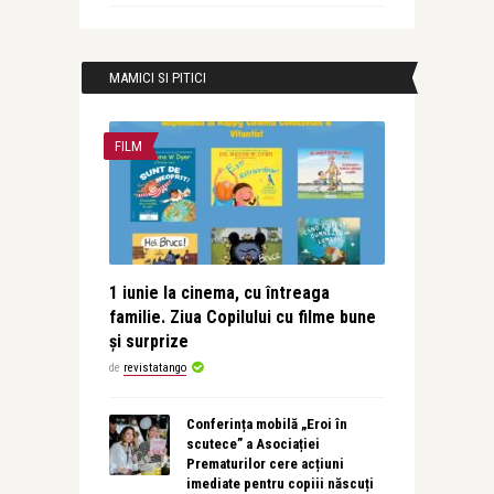
MAMICI SI PITICI
FILM
1 iunie la cinema, cu întreaga
familie. Ziua Copilului cu filme bune
și surprize
de
revistatango
Conferința mobilă „Eroi în
scutece” a Asociației
Prematurilor cere acțiuni
imediate pentru copiii născuți