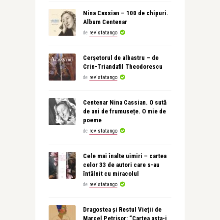
Nina Cassian – 100 de chipuri.
Album Centenar
de
revistatango
Cerșetorul de albastru – de
Crin-Triandafil Theodorescu
de
revistatango
Centenar Nina Cassian. O sută
de ani de frumusețe. O mie de
poeme
de
revistatango
Cele mai înalte uimiri – cartea
celor 33 de autori care s-au
întâlnit cu miracolul
de
revistatango
Dragostea și Restul Vieții de
Marcel Petrișor: “Cartea asta-i