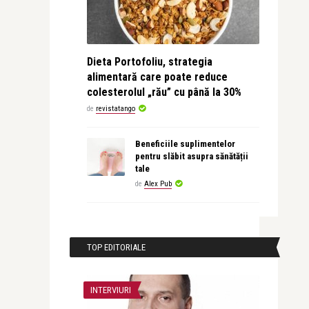
Dieta Portofoliu, strategia
alimentară care poate reduce
colesterolul „rău” cu până la 30%
de
revistatango
Beneficiile suplimentelor
pentru slăbit asupra sănătății
tale
de
Alex Pub
TOP EDITORIALE
INTERVIURI