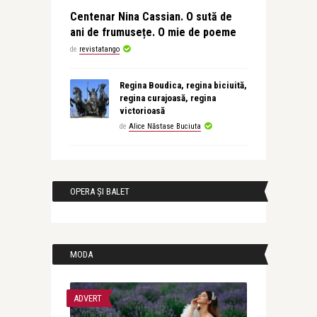
Centenar Nina Cassian. O sută de
ani de frumusețe. O mie de poeme
de
revistatango
Regina Boudica, regina biciuită,
regina curajoasă, regina
victorioasă
de
Alice Năstase Buciuta
OPERA ȘI BALET
MODA
ADVERT