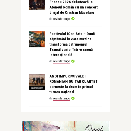
Enescu 2026 debutează la
Ateneul Român cu un concert
dirijat de Cristian Măcelaru
de
revistatango
Festivalul ICon Arts – Două
săptămâni în care muzica
transformă patrimoniul
Transilvaniei într-o scenă
internațională
de
revistatango
ANOTIMPURI/VIVALDI
ROMANIAN GUITAR QUARTET
pornește la drum în primul
turneu național
de
revistatango