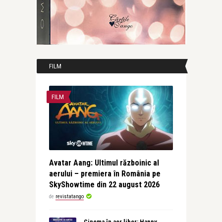
FILM
FILM
Avatar Aang: Ultimul războinic al
aerului – premiera în România pe
SkyShowtime din 22 august 2026
de
revistatango
Cinema în aer liber: Happy