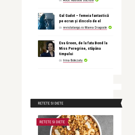
de
Alice Năstase Buciuta
Gal Gadot – femeia fantastică
pe ecran și dincolo de el
de
revistatango.ro Marea Dragoste
Eva Green, de la fata Bond la
Miss Peregrine, stăpâna
timpului
de
Irina Botezatu
RETETE SI DIETE
RETETE SI DIETE