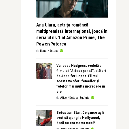
Ana Ularu, actrița româncă
multipremiată internațional, joacă în
serialul nr. 1 al Amazon Prime, The
Power/Puterea
de
Ilona Năstase
Vanessa Hudgens, vedetă a
filmului “A doua șansă”, alături
de Jennifer Lopez: Filmul
acesta va oferi femeilor și
fetelor mai multă încredere în
ele
de
Alice Năstase Buciuta
Sebastian Stan: Ce șanse aș fi
avut să ajung la Hollywood,
dacă nu era mama mea?!