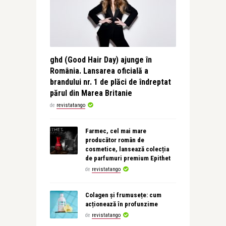
ghd (Good Hair Day) ajunge în
România. Lansarea oficială a
brandului nr. 1 de plăci de îndreptat
părul din Marea Britanie
de
revistatango
Farmec, cel mai mare
producător român de
cosmetice, lansează colecția
de parfumuri premium Epithet
de
revistatango
Colagen și frumusețe: cum
acționează în profunzime
de
revistatango