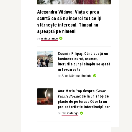
Alexandra Văduva: Viața e prea
scurtă ca să nu încerci tot ce îți
stârnește interesul. Timpul nu
așteaptă pe nimeni
de
revistatango
Cosmin Filipaș: Când susții un
business curat, asumat,
lucrurile pur și simplu se așază
în favoarea ta
de
Alice Năstase Buciuta
Ana-Maria Pop despre 𝐶𝑜𝑣𝑜𝑟
𝑃𝑙𝑎𝑛𝑡𝑒 𝑃𝑜𝑒𝑧𝑖𝑒: de la un shop de
plante de pe terasa Obor la un
proiect artistic interdisciplinar
de
revistatango