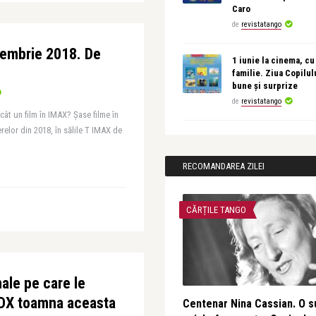
Caro
de
revistatango
tembrie 2018. De
1 iunie la cinema, cu
familie. Ziua Copilul
bune și surprize
de
revistatango
ât un film în IMAX? Șase filme în
elor din 2018, în sălile T IMAX de
RECOMANDAREA ZILEI
CĂRȚILE TANGO
ale pe care le
DX toamna aceasta
Centenar Nina Cassian. O s