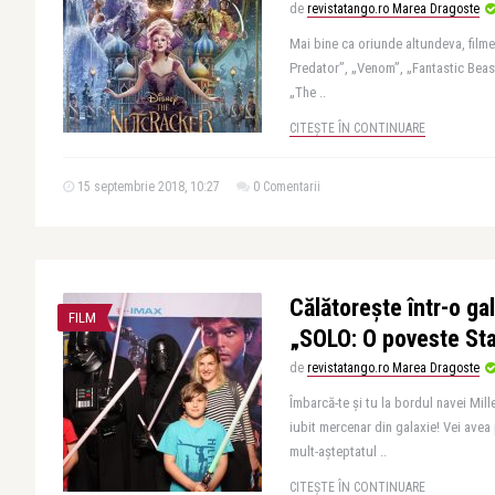
de
revistatango.ro Marea Dragoste
Mai bine ca oriunde altundeva, film
Predator”, „Venom”, „Fantastic Beas
„The ..
CITEȘTE ÎN CONTINUARE
15 septembrie 2018, 10:27
0 Comentarii
Călătoreşte într-o ga
FILM
„SOLO: O poveste St
de
revistatango.ro Marea Dragoste
Îmbarcă-te şi tu la bordul navei Mil
iubit mercenar din galaxie! Vei avea 
mult-aşteptatul ..
CITEȘTE ÎN CONTINUARE