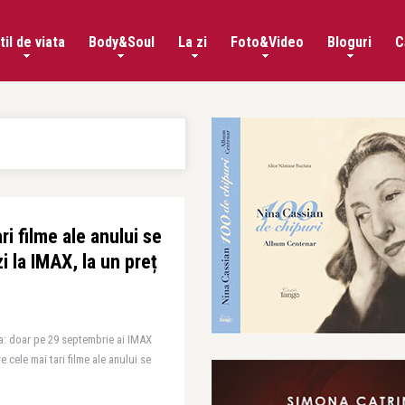
til de viata
Body&Soul
La zi
Foto&Video
Bloguri
C
ri filme ale anului se
i la IMAX, la un preț
a: doar pe 29 septembrie ai IMAX
re cele mai tari filme ale anului se