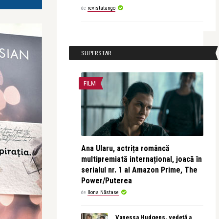
de
revistatango
SUPERSTAR
FILM
Ana Ularu, actrița româncă
multipremiată internațional, joacă în
serialul nr. 1 al Amazon Prime, The
Power/Puterea
de
Ilona Năstase
Vanessa Hudgens, vedetă a