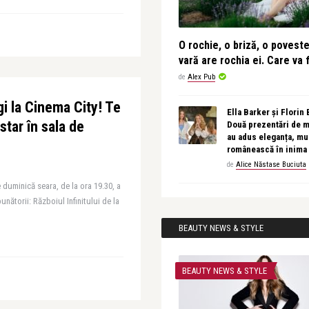
O rochie, o briză, o povest
vară are rochia ei. Care va f
de
Alex Pub
i la Cinema City! Te
Ella Barker și Florin
star în sala de
Două prezentări de 
au adus eleganța, muz
românească în inima
de
Alice Năstase Buciuta
 duminică seara, de la ora 19.30, a
unătorii: Războiul Infinitului de la
BEAUTY NEWS & STYLE
BEAUTY NEWS & STYLE