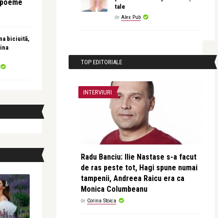
e poeme
tale
de
Alex Pub
a biciuită,
ina
TOP EDITORIALE
INTERVIURI
Radu Banciu: Ilie Nastase s-a facut
de ras peste tot, Hagi spune numai
tampenii, Andreea Raicu era ca
Monica Columbeanu
de
Corina Stoica