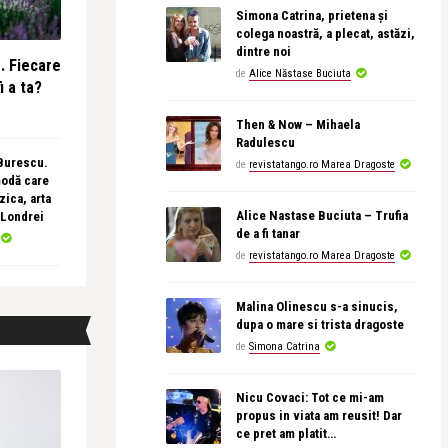
Simona Catrina, prietena și
colega noastră, a plecat, astăzi,
dintre noi
e. Fiecare
de
Alice Năstase Buciuta
i a ta?
Then & Now – Mihaela
Radulescu
 Burescu.
de
revistatango.ro Marea Dragoste
modă care
ica, arta
Alice Nastase Buciuta – Trufia
 Londrei
de a fi tanar
de
revistatango.ro Marea Dragoste
Malina Olinescu s-a sinucis,
dupa o mare si trista dragoste
de
Simona Catrina
Nicu Covaci: Tot ce mi-am
propus in viata am reusit! Dar
ce pret am platit…