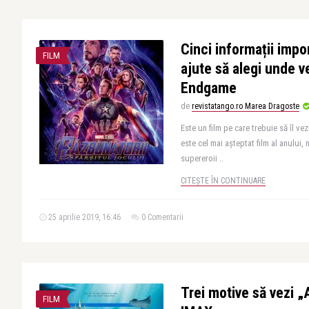
Cinci informații impo
FILM
ajute să alegi unde v
Endgame
de
revistatango.ro Marea Dragoste
Este un film pe care trebuie să îl ve
este cel mai așteptat film al anului, 
supereroii ..
CITEȘTE ÎN CONTINUARE
25 aprilie 2019, 16:46
0 Comentarii
Trei motive să vezi 
FILM