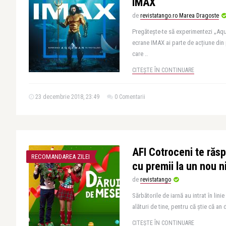
IMAX
de
revistatango.ro Marea Dragoste
Pregătește-te să experimentezi „Aq
ecrane IMAX ai parte de acțiune din 
care ..
CITEȘTE ÎN CONTINUARE
23 decembrie 2018, 23:49
0 Comentarii
AFI Cotroceni te răsp
RECOMANDAREA ZILEI
cu premii la un nou n
de
revistatango
Sărbătorile de iarnă au intrat în lini
alături de tine, pentru că știe că an 
CITEȘTE ÎN CONTINUARE