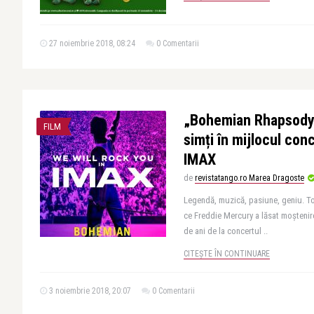
27 noiembrie 2018, 08:24
0 Comentarii
„Bohemian Rhapsody”,
FILM
simți în mijlocul conc
IMAX
de
revistatango.ro Marea Dragoste
Legendă, muzică, pasiune, geniu. T
ce Freddie Mercury a lăsat moștenir
de ani de la concertul ..
CITEȘTE ÎN CONTINUARE
3 noiembrie 2018, 20:07
0 Comentarii