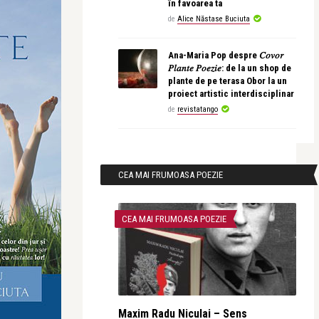
în favoarea ta
de
Alice Năstase Buciuta
Ana-Maria Pop despre 𝐶𝑜𝑣𝑜𝑟
𝑃𝑙𝑎𝑛𝑡𝑒 𝑃𝑜𝑒𝑧𝑖𝑒: de la un shop de
plante de pe terasa Obor la un
proiect artistic interdisciplinar
de
revistatango
CEA MAI FRUMOASA POEZIE
CEA MAI FRUMOASA POEZIE
Maxim Radu Niculai – Sens