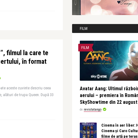
FILM
FILM
 filmul la care te
ertului, în format
oate aceste cuvinte descriu ceea
Avatar Aang: Ultimul războin
e, alături de trupa Queen. După 33
aerului – premiera în Româ
SkyShowtime din 22 august
de
revistatango
Cinema în aer liber:
Cinema și Caro Cultu
filme de artă pe tera