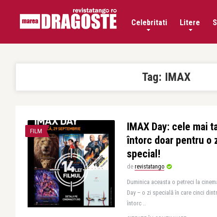
Celebritati
Litere
S
Tag:
IMAX
IMAX Day: cele mai ta
FILM
întorc doar pentru o z
special!
de
revistatango
Duminica aceasta o petreci la cinem
Day – o zi specială în care cinci dint
întorc ..