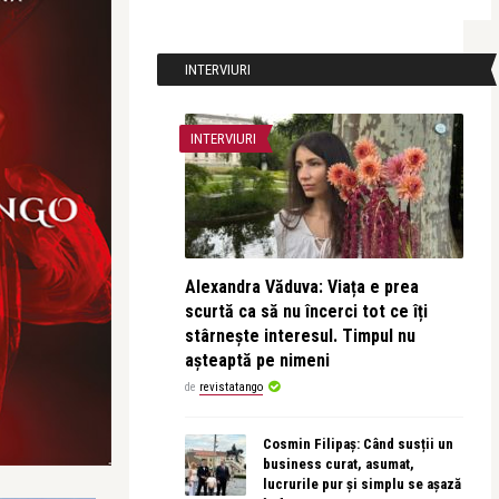
INTERVIURI
INTERVIURI
Alexandra Văduva: Viața e prea
scurtă ca să nu încerci tot ce îți
stârnește interesul. Timpul nu
așteaptă pe nimeni
de
revistatango
Cosmin Filipaș: Când susții un
business curat, asumat,
lucrurile pur și simplu se așază