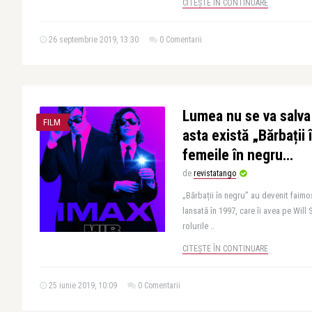
CITEȘTE ÎN CONTINUARE
26 septembrie 2019, 13:30
0 Comentarii
Lumea nu se va salva
FILM
asta există „Bărbații 
femeile în negru…
de
revistatango
„Bărbații în negru” au devenit faimoș
lansată în 1997, care îi avea pe Wil
rolurile ..
CITEȘTE ÎN CONTINUARE
25 iunie 2019, 10:09
0 Comentarii