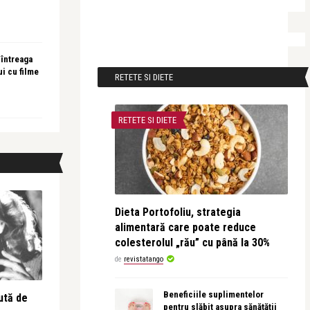
 întreaga
ui cu filme
RETETE SI DIETE
RETETE SI DIETE
Dieta Portofoliu, strategia
alimentară care poate reduce
colesterolul „rău” cu până la 30%
de
revistatango
Beneficiile suplimentelor
ută de
pentru slăbit asupra sănătății