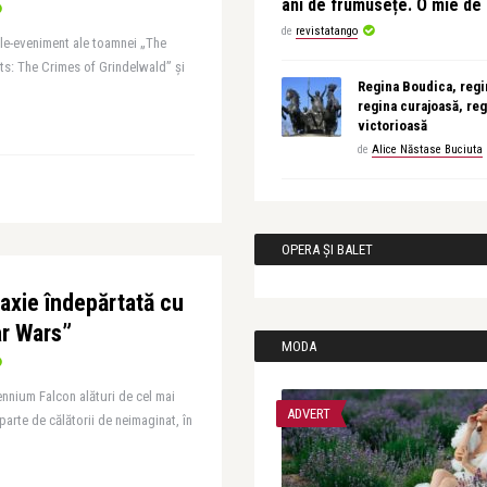
ani de frumusețe. O mie d
de
revistatango
ele-eveniment ale toamnei „The
ts: The Crimes of Grindelwald” și
Regina Boudica, regin
regina curajoasă, reg
victorioasă
de
Alice Năstase Buciuta
OPERA ȘI BALET
laxie îndepărtată cu
ar Wars”
MODA
lennium Falcon alături de cel mai
ADVERT
parte de călătorii de neimaginat, în