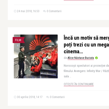
24 mai 2018, 16:53
0 Comentarii
Încă un motiv să merg
FILM
poți trezi cu un mega
cinema…
de
Alice Năstase Buciuta
Norocoșii spectatori ai proiecției de
filmului Avengers: Infinity War / Răzb
sala ..
CITEȘTE ÎN CONTINUARE
30 aprilie 2018, 14:17
0 Comentarii