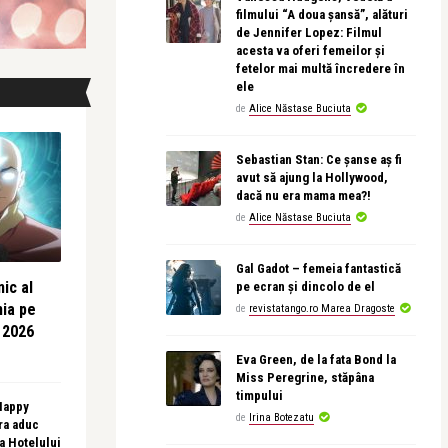
filmului “A doua șansă”, alături
de Jennifer Lopez: Filmul
acesta va oferi femeilor și
fetelor mai multă încredere în
ele
de
Alice Năstase Buciuta
Sebastian Stan: Ce șanse aș fi
avut să ajung la Hollywood,
dacă nu era mama mea?!
de
Alice Năstase Buciuta
Gal Gadot – femeia fantastică
ic al
pe ecran și dincolo de el
nia pe
de
revistatango.ro Marea Dragoste
 2026
Eva Green, de la fata Bond la
Miss Peregrine, stăpâna
timpului
 Happy
de
Irina Botezatu
ra aduc
sa Hotelului