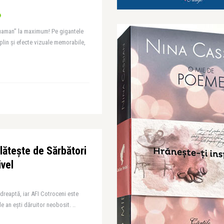
uaman” la maximum! Pe gigantele
plin și efecte vizuale memorabile,
lătește de Sărbători
ivel
e dreaptă, iar AFI Cotroceni este
de an ești dăruitor neobosit. ..