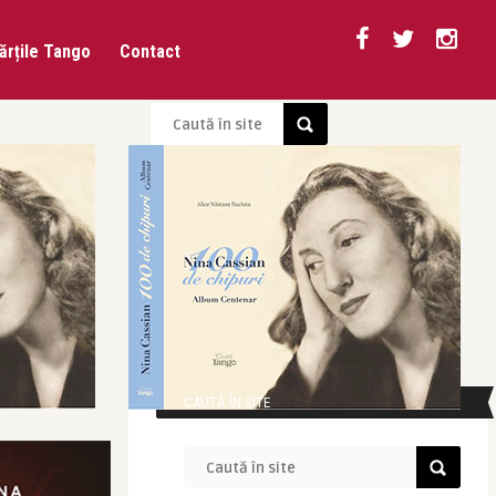
ărțile Tango
Contact
CAUTĂ ÎN SITE