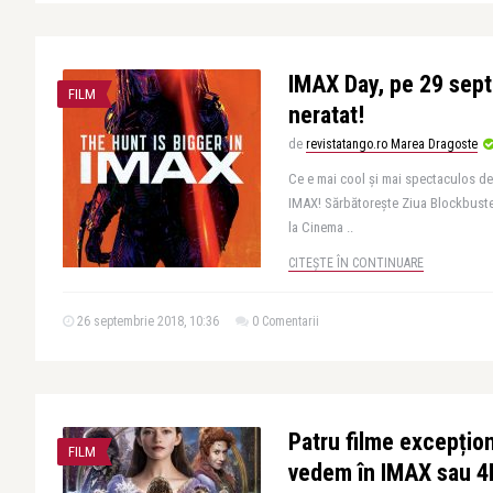
IMAX Day, pe 29 sep
FILM
neratat!
de
revistatango.ro Marea Dragoste
Ce e mai cool și mai spectaculos dec
IMAX! Sărbătorește Ziua Blockbuster
la Cinema ..
CITEȘTE ÎN CONTINUARE
26 septembrie 2018, 10:36
0 Comentarii
Patru filme excepțion
FILM
vedem în IMAX sau 4