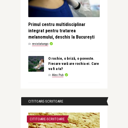
Primul centru multidisciplinar
integrat pentru tratarea
melanomului, deschis la București
de
revistatango
O rochie, o briză, o poveste.
Fiecare vară are rochia ei. Care
va fi a ta?
de
Alex Pub
CITITOARE-SCRIITOARE
CITITOARE-SCRIITOARE