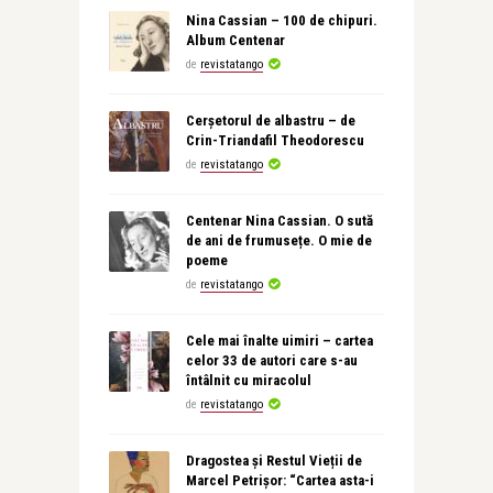
Nina Cassian – 100 de chipuri.
Album Centenar
de
revistatango
Cerșetorul de albastru – de
Crin-Triandafil Theodorescu
de
revistatango
Centenar Nina Cassian. O sută
de ani de frumusețe. O mie de
poeme
de
revistatango
Cele mai înalte uimiri – cartea
celor 33 de autori care s-au
întâlnit cu miracolul
de
revistatango
Dragostea și Restul Vieții de
Marcel Petrișor: “Cartea asta-i