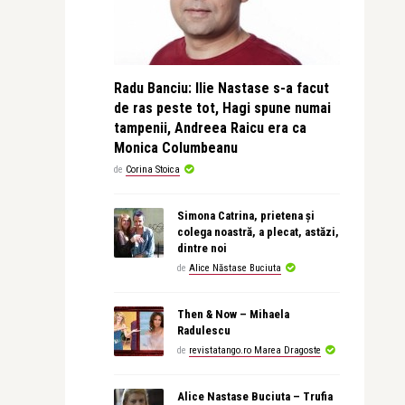
Radu Banciu: Ilie Nastase s-a facut
de ras peste tot, Hagi spune numai
tampenii, Andreea Raicu era ca
Monica Columbeanu
de
Corina Stoica
Simona Catrina, prietena și
colega noastră, a plecat, astăzi,
dintre noi
de
Alice Năstase Buciuta
Then & Now – Mihaela
Radulescu
de
revistatango.ro Marea Dragoste
Alice Nastase Buciuta – Trufia