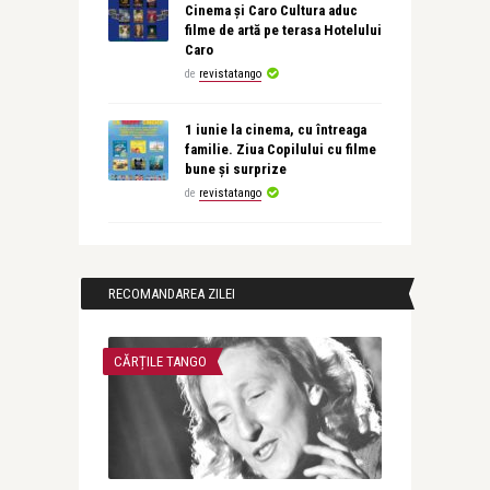
Cinema și Caro Cultura aduc
filme de artă pe terasa Hotelului
Caro
de
revistatango
1 iunie la cinema, cu întreaga
familie. Ziua Copilului cu filme
bune și surprize
de
revistatango
RECOMANDAREA ZILEI
CĂRȚILE TANGO