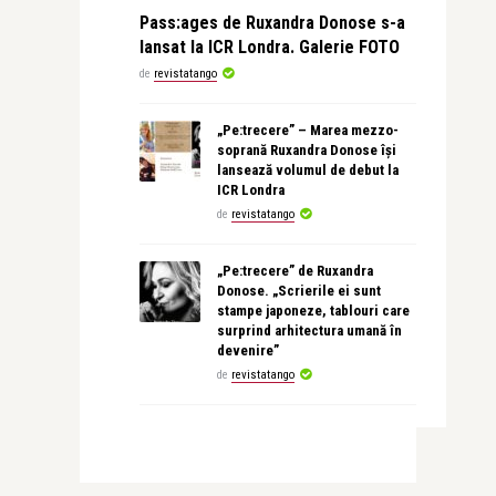
Pass:ages de Ruxandra Donose s-a
lansat la ICR Londra. Galerie FOTO
de
revistatango
„Pe:trecere” – Marea mezzo-
soprană Ruxandra Donose își
lansează volumul de debut la
ICR Londra
de
revistatango
„Pe:trecere” de Ruxandra
Donose. „Scrierile ei sunt
stampe japoneze, tablouri care
surprind arhitectura umană în
devenire”
de
revistatango