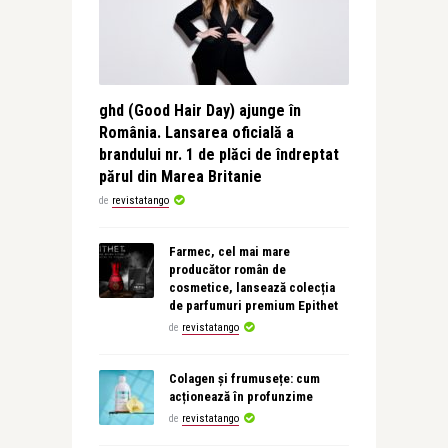
ghd (Good Hair Day) ajunge în
România. Lansarea oficială a
brandului nr. 1 de plăci de îndreptat
părul din Marea Britanie
de
revistatango
Farmec, cel mai mare
producător român de
cosmetice, lansează colecția
de parfumuri premium Epithet
de
revistatango
Colagen și frumusețe: cum
acționează în profunzime
de
revistatango