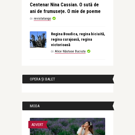
Centenar Nina Cassian. O sută de
ani de frumusețe. O mie de poeme
de
revistatango
Regina Boudica, regina biciuită,
regina curajoasă, regina
victorioasă
de
Alice Năstase Buciuta
OPERA ȘI BALET
MODA
ADVERT