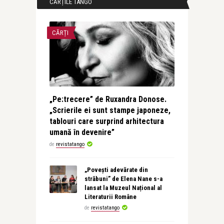
CĂRȚILE TANGO
CĂRȚI
„Pe:trecere” de Ruxandra Donose.
„Scrierile ei sunt stampe japoneze,
tablouri care surprind arhitectura
umană în devenire”
de
revistatango
„Povești adevărate din
străbuni” de Elena Nane s-a
lansat la Muzeul Național al
Literaturii Române
de
revistatango