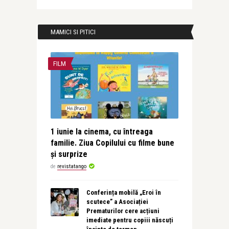
MAMICI SI PITICI
FILM
1 iunie la cinema, cu întreaga
familie. Ziua Copilului cu filme bune
și surprize
de
revistatango
Conferința mobilă „Eroi în
scutece” a Asociației
Prematurilor cere acțiuni
imediate pentru copiii născuți