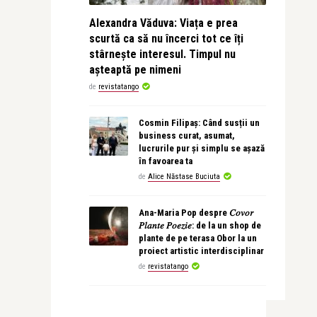
Alexandra Văduva: Viața e prea
scurtă ca să nu încerci tot ce îți
stârnește interesul. Timpul nu
așteaptă pe nimeni
de
revistatango
Cosmin Filipaș: Când susții un
business curat, asumat,
lucrurile pur și simplu se așază
în favoarea ta
de
Alice Năstase Buciuta
Ana-Maria Pop despre 𝐶𝑜𝑣𝑜𝑟
𝑃𝑙𝑎𝑛𝑡𝑒 𝑃𝑜𝑒𝑧𝑖𝑒: de la un shop de
plante de pe terasa Obor la un
proiect artistic interdisciplinar
de
revistatango