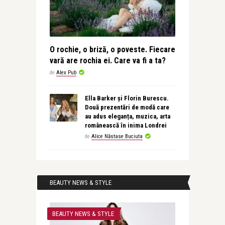
O rochie, o briză, o poveste. Fiecare
vară are rochia ei. Care va fi a ta?
de
Alex Pub
Ella Barker și Florin Burescu.
Două prezentări de modă care
au adus eleganța, muzica, arta
românească în inima Londrei
de
Alice Năstase Buciuta
BEAUTY NEWS & STYLE
BEAUTY NEWS & STYLE