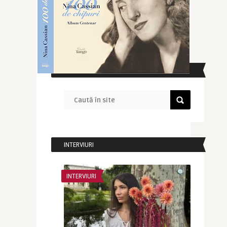
CAUTĂ ÎN SITE
INTERVIURI
INTERVIURI