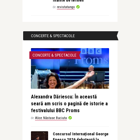
înainte de termen
de
revistatango
CONCERTE & SPECTACOLE
CONCERTE & SPECTACOLE
Alexandra Dăriescu: În această
seară am scris o pagină de istorie a
festivalului BBC Proms
de
Alice Năstase Buciuta
Concursul Internațional George
Enescu 2026 debutează la