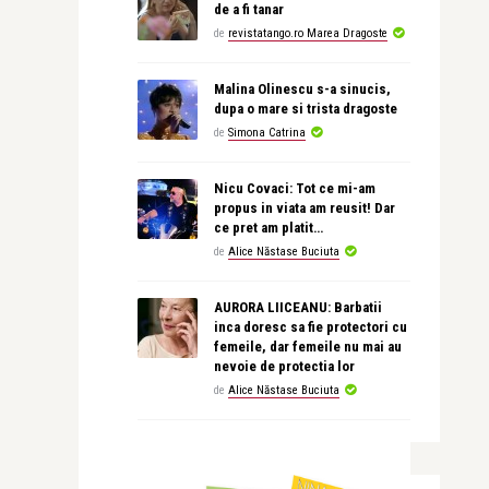
de a fi tanar
de
revistatango.ro Marea Dragoste
Malina Olinescu s-a sinucis,
dupa o mare si trista dragoste
de
Simona Catrina
Nicu Covaci: Tot ce mi-am
propus in viata am reusit! Dar
ce pret am platit…
de
Alice Năstase Buciuta
AURORA LIICEANU: Barbatii
inca doresc sa fie protectori cu
femeile, dar femeile nu mai au
nevoie de protectia lor
de
Alice Năstase Buciuta