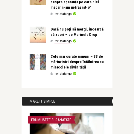
despre speranța pe care nici
măcar n-am îndrăznit-o”
de
revistatango
Dacă nu poţi să mergi, încearcă
să zbori – de Marinela Drop
de
revistatango
Cele mai curate minuni – 33 de
mărturisiri despre întâlnirea cu
miracolele divinității
de
revistatango
MAKE IT SIMPLE
FRUMUSETE SI SANATATE