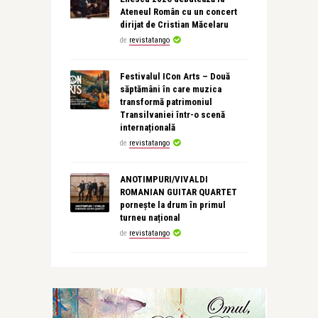
Ateneul Român cu un concert
dirijat de Cristian Măcelaru
de
revistatango
Festivalul ICon Arts – Două
săptămâni în care muzica
transformă patrimoniul
Transilvaniei într-o scenă
internațională
de
revistatango
ANOTIMPURI/VIVALDI
ROMANIAN GUITAR QUARTET
pornește la drum în primul
turneu național
de
revistatango