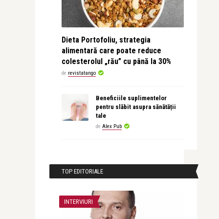
Dieta Portofoliu, strategia
alimentară care poate reduce
colesterolul „rău” cu până la 30%
de
revistatango
Beneficiile suplimentelor
pentru slăbit asupra sănătății
tale
de
Alex Pub
TOP EDITORIALE
INTERVIURI