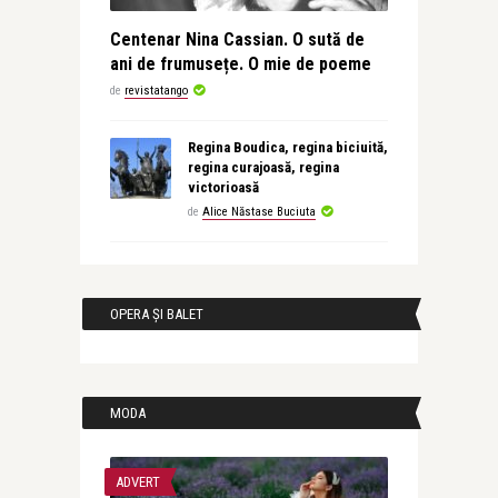
Centenar Nina Cassian. O sută de
ani de frumusețe. O mie de poeme
de
revistatango
Regina Boudica, regina biciuită,
regina curajoasă, regina
victorioasă
de
Alice Năstase Buciuta
OPERA ȘI BALET
MODA
ADVERT