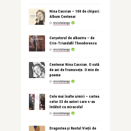
Nina Cassian – 100 de chipuri.
Album Centenar
de
revistatango
Cerșetorul de albastru – de
Crin-Triandafil Theodorescu
de
revistatango
Centenar Nina Cassian. O sută
de ani de frumusețe. O mie de
poeme
de
revistatango
Cele mai înalte uimiri – cartea
celor 33 de autori care s-au
întâlnit cu miracolul
de
revistatango
Dragostea și Restul Vieții de