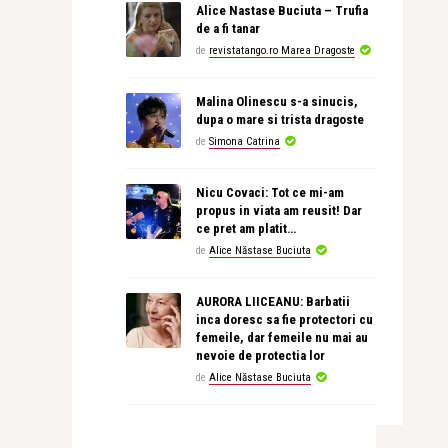
Alice Nastase Buciuta – Trufia
de a fi tanar
de
revistatango.ro Marea Dragoste
Malina Olinescu s-a sinucis,
dupa o mare si trista dragoste
de
Simona Catrina
Nicu Covaci: Tot ce mi-am
propus in viata am reusit! Dar
ce pret am platit…
de
Alice Năstase Buciuta
AURORA LIICEANU: Barbatii
inca doresc sa fie protectori cu
femeile, dar femeile nu mai au
nevoie de protectia lor
de
Alice Năstase Buciuta