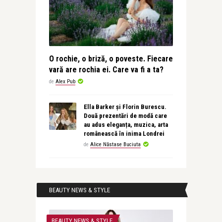
O rochie, o briză, o poveste. Fiecare
vară are rochia ei. Care va fi a ta?
de
Alex Pub
Ella Barker și Florin Burescu.
Două prezentări de modă care
au adus eleganța, muzica, arta
românească în inima Londrei
de
Alice Năstase Buciuta
BEAUTY NEWS & STYLE
BEAUTY NEWS & STYLE