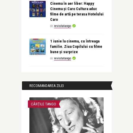
Cinema în aer liber: Happy
Cinema și Caro Cultura aduc
filme de artă pe terasa Hotelului
Caro
de
revistatango
1 iunie la cinema, cu întreaga
familie. Ziua Copilului cu filme
bune și surprize
de
revistatango
RECOMANDAREA ZILEI
CĂRȚILE TANGO