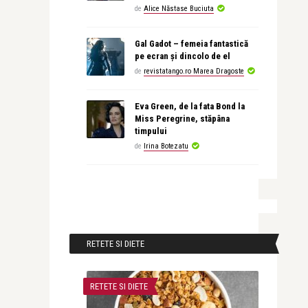
de
Alice Năstase Buciuta
Gal Gadot – femeia fantastică
pe ecran și dincolo de el
de
revistatango.ro Marea Dragoste
Eva Green, de la fata Bond la
Miss Peregrine, stăpâna
timpului
de
Irina Botezatu
RETETE SI DIETE
RETETE SI DIETE