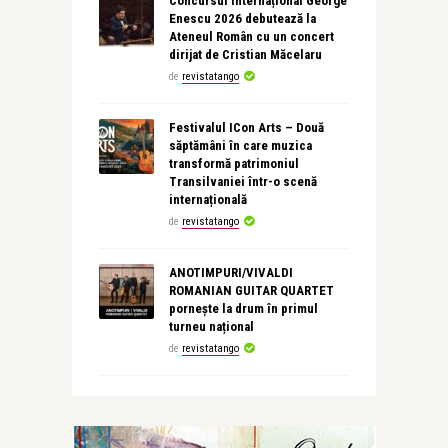
Concursul Internațional George
Enescu 2026 debutează la
Ateneul Român cu un concert
dirijat de Cristian Măcelaru
de
revistatango
Festivalul ICon Arts – Două
săptămâni în care muzica
transformă patrimoniul
Transilvaniei într-o scenă
internațională
de
revistatango
ANOTIMPURI/VIVALDI
ROMANIAN GUITAR QUARTET
pornește la drum în primul
turneu național
de
revistatango