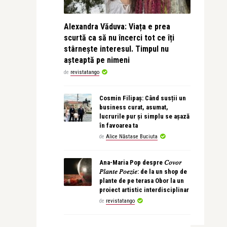
Alexandra Văduva: Viața e prea
scurtă ca să nu încerci tot ce îți
stârnește interesul. Timpul nu
așteaptă pe nimeni
de
revistatango
Cosmin Filipaș: Când susții un
business curat, asumat,
lucrurile pur și simplu se așază
în favoarea ta
de
Alice Năstase Buciuta
Ana-Maria Pop despre 𝐶𝑜𝑣𝑜𝑟
𝑃𝑙𝑎𝑛𝑡𝑒 𝑃𝑜𝑒𝑧𝑖𝑒: de la un shop de
plante de pe terasa Obor la un
proiect artistic interdisciplinar
de
revistatango