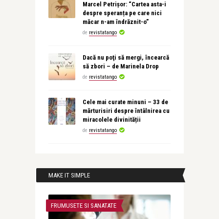
Marcel Petrișor: “Cartea asta-i
despre speranța pe care nici
măcar n-am îndrăznit-o”
de
revistatango
Dacă nu poţi să mergi, încearcă
să zbori – de Marinela Drop
de
revistatango
Cele mai curate minuni – 33 de
mărturisiri despre întâlnirea cu
miracolele divinității
de
revistatango
MAKE IT SIMPLE
FRUMUSETE SI SANATATE