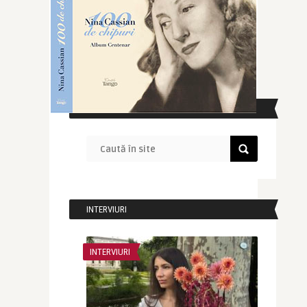
CAUTĂ ÎN SITE
INTERVIURI
INTERVIURI