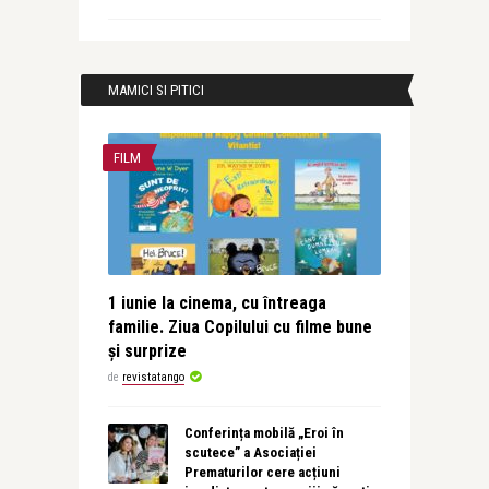
MAMICI SI PITICI
FILM
1 iunie la cinema, cu întreaga
familie. Ziua Copilului cu filme bune
și surprize
de
revistatango
Conferința mobilă „Eroi în
scutece” a Asociației
Prematurilor cere acțiuni