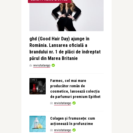
ghd (Good Hair Day) ajunge în
România. Lansarea oficială a
brandului nr. 1 de plăci de îndreptat
părul din Marea Britanie
de
revistatango
Farmec, cel mai mare
producător român de
cosmetice, lansează colecția
de parfumuri premium Epithet
de
revistatango
Colagen și frumusețe: cum
acționează în profunzime
de
revistatango