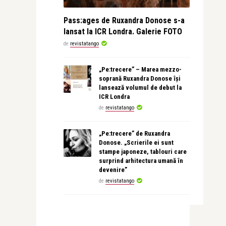
Pass:ages de Ruxandra Donose s-a
lansat la ICR Londra. Galerie FOTO
de
revistatango
„Pe:trecere” – Marea mezzo-
soprană Ruxandra Donose își
lansează volumul de debut la
ICR Londra
de
revistatango
„Pe:trecere” de Ruxandra
Donose. „Scrierile ei sunt
stampe japoneze, tablouri care
surprind arhitectura umană în
devenire”
de
revistatango