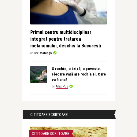
Primul centru multidisciplinar
integrat pentru tratarea
melanomului, deschis la București
de
revistatango
O rochie, o briză, o poveste.
Fiecare vară are rochia ei. Care
va fi a ta?
de
Alex Pub
CITITOARE-SCRIITOARE
CITITOARE-SCRIITOARE