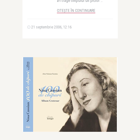
a-i trage timpului un picior ..
CITEȘTE ÎN CONTINUARE
21 septembrie 2006, 12:16