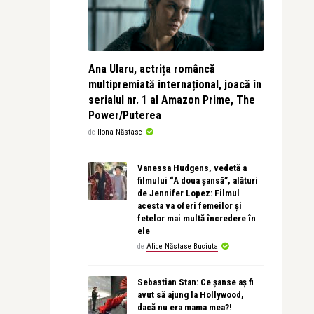
Ana Ularu, actrița româncă
multipremiată internațional, joacă în
serialul nr. 1 al Amazon Prime, The
Power/Puterea
de
Ilona Năstase
Vanessa Hudgens, vedetă a
filmului “A doua șansă”, alături
de Jennifer Lopez: Filmul
acesta va oferi femeilor și
fetelor mai multă încredere în
ele
de
Alice Năstase Buciuta
Sebastian Stan: Ce șanse aș fi
avut să ajung la Hollywood,
dacă nu era mama mea?!