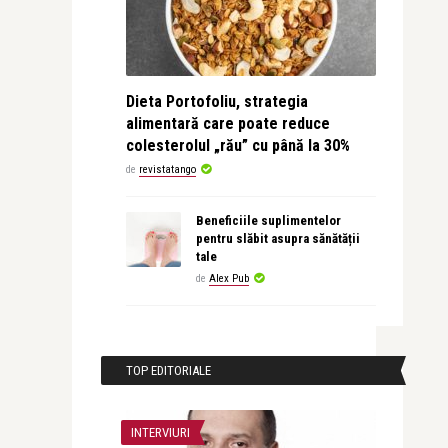
Dieta Portofoliu, strategia
alimentară care poate reduce
colesterolul „rău” cu până la 30%
de
revistatango
Beneficiile suplimentelor
pentru slăbit asupra sănătății
tale
de
Alex Pub
TOP EDITORIALE
INTERVIURI