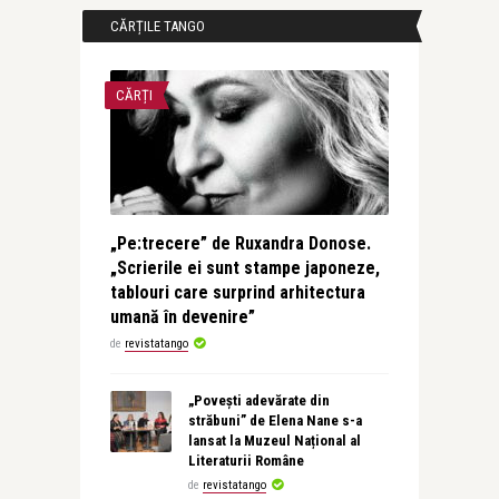
CĂRȚILE TANGO
CĂRȚI
„Pe:trecere” de Ruxandra Donose.
„Scrierile ei sunt stampe japoneze,
tablouri care surprind arhitectura
umană în devenire”
de
revistatango
„Povești adevărate din
străbuni” de Elena Nane s-a
lansat la Muzeul Național al
Literaturii Române
de
revistatango