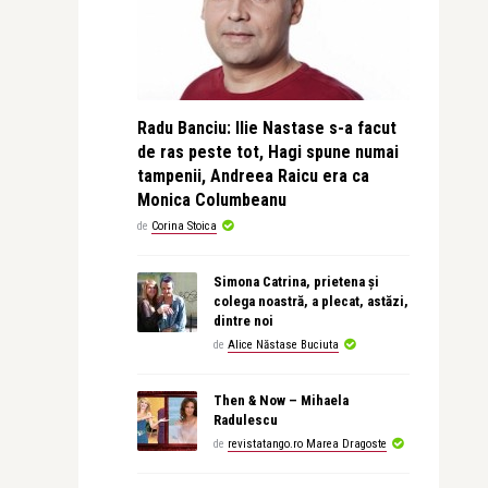
Radu Banciu: Ilie Nastase s-a facut
de ras peste tot, Hagi spune numai
tampenii, Andreea Raicu era ca
Monica Columbeanu
de
Corina Stoica
Simona Catrina, prietena și
colega noastră, a plecat, astăzi,
dintre noi
de
Alice Năstase Buciuta
Then & Now – Mihaela
Radulescu
de
revistatango.ro Marea Dragoste