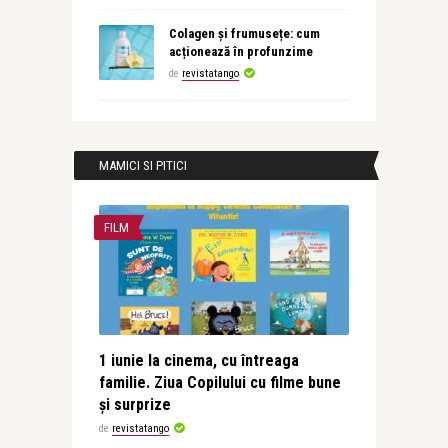
Colagen și frumusețe: cum
acționează în profunzime
de
revistatango
MAMICI SI PITICI
FILM
1 iunie la cinema, cu întreaga
familie. Ziua Copilului cu filme bune
și surprize
de
revistatango