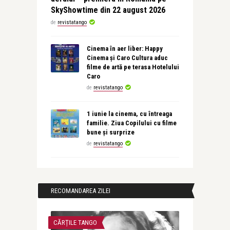
SkyShowtime din 22 august 2026
de
revistatango
Cinema în aer liber: Happy
Cinema și Caro Cultura aduc
filme de artă pe terasa Hotelului
Caro
de
revistatango
1 iunie la cinema, cu întreaga
familie. Ziua Copilului cu filme
bune și surprize
de
revistatango
RECOMANDAREA ZILEI
CĂRȚILE TANGO