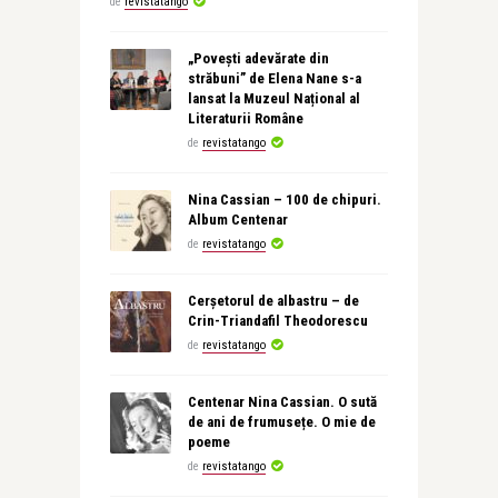
de
revistatango
„Povești adevărate din
străbuni” de Elena Nane s-a
lansat la Muzeul Național al
Literaturii Române
de
revistatango
Nina Cassian – 100 de chipuri.
Album Centenar
de
revistatango
Cerșetorul de albastru – de
Crin-Triandafil Theodorescu
de
revistatango
Centenar Nina Cassian. O sută
de ani de frumusețe. O mie de
poeme
de
revistatango