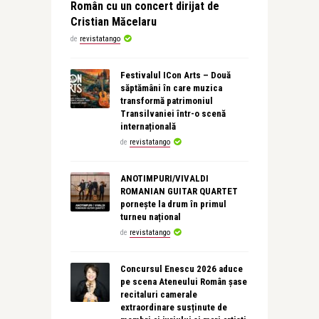
Român cu un concert dirijat de
Cristian Măcelaru
de
revistatango
Festivalul ICon Arts – Două
săptămâni în care muzica
transformă patrimoniul
Transilvaniei într-o scenă
internațională
de
revistatango
ANOTIMPURI/VIVALDI
ROMANIAN GUITAR QUARTET
pornește la drum în primul
turneu național
de
revistatango
Concursul Enescu 2026 aduce
pe scena Ateneului Român șase
recitaluri camerale
extraordinare susținute de