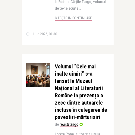
la Editura Cărțile Tango, volumul
de texte scurte ..
CITEȘTE ÎN CONTINUARE
1 iulie 2026, 01:30
Volumul “Cele mai
înalte uimiri” s-a
lansat la Muzeul
Național al Literaturii
Române în prezența a
zece dintre autoarele
incluse în culegerea de
povestiri-mărturisiri
de
revistatango
Loreta Popa, autoare a unuia