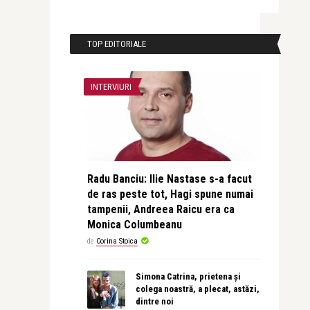
TOP EDITORIALE
INTERVIURI
Radu Banciu: Ilie Nastase s-a facut
de ras peste tot, Hagi spune numai
tampenii, Andreea Raicu era ca
Monica Columbeanu
de
Corina Stoica
Simona Catrina, prietena și
colega noastră, a plecat, astăzi,
dintre noi