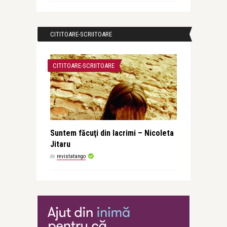
CITITOARE-SCRIITOARE
CITITOARE-SCRIITOARE
Suntem făcuţi din lacrimi – Nicoleta
Jitaru
de
revistatango