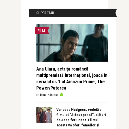
SUPERSTAR
FILM
Ana Ularu, actrița româncă
multipremiată internațional, joacă în
serialul nr. 1 al Amazon Prime, The
Power/Puterea
de
Ilona Năstase
Vanessa Hudgens, vedetă a
filmului “A doua șansă”, alături
de Jennifer Lopez: Filmul
acesta va oferi femeilor și