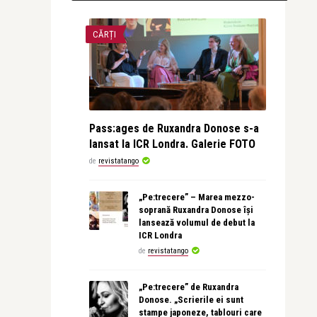
CĂRȚI
Pass:ages de Ruxandra Donose s-a
lansat la ICR Londra. Galerie FOTO
de
revistatango
„Pe:trecere” – Marea mezzo-
soprană Ruxandra Donose își
lansează volumul de debut la
ICR Londra
de
revistatango
„Pe:trecere” de Ruxandra
Donose. „Scrierile ei sunt
stampe japoneze, tablouri care