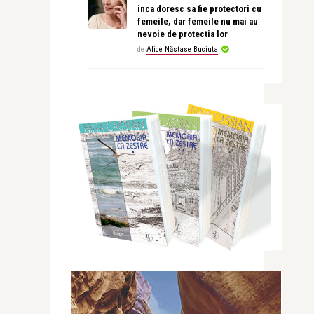
inca doresc sa fie protectori cu
femeile, dar femeile nu mai au
nevoie de protectia lor
de
Alice Năstase Buciuta