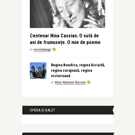
Centenar Nina Cassian. O sută de
ani de frumusețe. O mie de poeme
de
revistatango
Regina Boudica, regina biciuită,
regina curajoasă, regina
victorioasă
de
Alice Năstase Buciuta
OPERA ȘI BALET