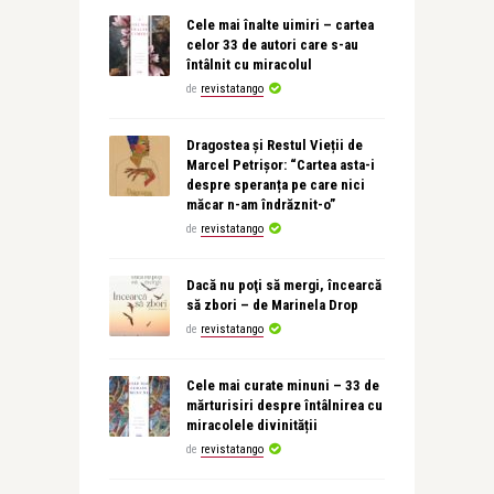
Cele mai înalte uimiri – cartea
celor 33 de autori care s-au
întâlnit cu miracolul
de
revistatango
Dragostea și Restul Vieții de
Marcel Petrișor: “Cartea asta-i
despre speranța pe care nici
măcar n-am îndrăznit-o”
de
revistatango
Dacă nu poţi să mergi, încearcă
să zbori – de Marinela Drop
de
revistatango
Cele mai curate minuni – 33 de
mărturisiri despre întâlnirea cu
miracolele divinității
de
revistatango