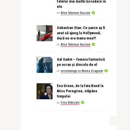
fetelor mai multă încredere în
ele
de
Alice Năstase Buciuta
Sebastian Stan: Ce șanse aș fi
avut să ajung la Hollywood,
dacă nu era mama mea?!
de
Alice Năstase Buciuta
Gal Gadot – femeia fantastică
pe ecran și dincolo de el
de
revistatango.ro Marea Dragoste
Eva Green, de la fata Bond la
Miss Peregrine, stăpâna
timpului
de
Irina Botezatu