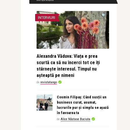
INTERVIURI
Alexandra Văduva: Viața e prea
scurtă ca să nu încerci tot ce îți
stârnește interesul. Timpul nu
așteaptă pe nimeni
de
revistatango
Cosmin Filipaș: Când susții un
business curat, asumat,
lucrurile pur și simplu se așază
în favoarea ta
de
Alice Năstase Buciuta