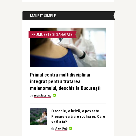
MAKE IT SIMPLE
FRUMUSETE SI SANATATE
Primul centru multidisciplinar
integrat pentru tratarea
melanomului, deschis la București
de
revistatango
O rochie, o briză, o poveste.
Fiecare vară are rochia ei. Care
va fi a ta?
de
Alex Pub