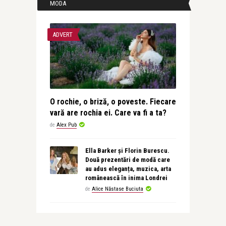
MODA
ADVERT
O rochie, o briză, o poveste. Fiecare
vară are rochia ei. Care va fi a ta?
de
Alex Pub
Ella Barker și Florin Burescu.
Două prezentări de modă care
au adus eleganța, muzica, arta
românească în inima Londrei
de
Alice Năstase Buciuta