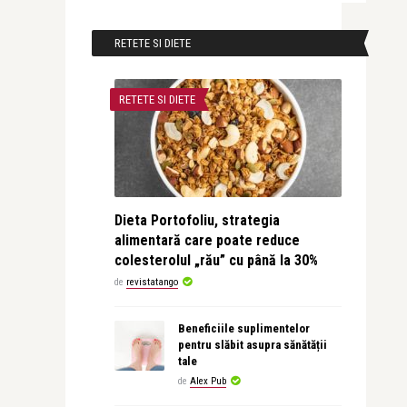
RETETE SI DIETE
RETETE SI DIETE
Dieta Portofoliu, strategia
alimentară care poate reduce
colesterolul „rău” cu până la 30%
de
revistatango
Beneficiile suplimentelor
pentru slăbit asupra sănătății
tale
de
Alex Pub