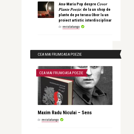
Ana-Maria Pop despre 𝐶𝑜𝑣𝑜𝑟
𝑃𝑙𝑎𝑛𝑡𝑒 𝑃𝑜𝑒𝑧𝑖𝑒: de la un shop de
plante de pe terasa Obor la un
proiect artistic interdisciplinar
de
revistatango
CEA MAI FRUMOASA POEZIE
CEA MAI FRUMOASA POEZIE
Maxim Radu Niculai – Sens
de
revistatango