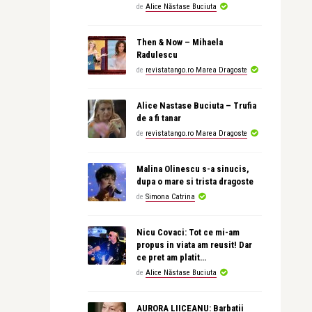
de
Alice Năstase Buciuta
Then & Now – Mihaela
Radulescu
de
revistatango.ro Marea Dragoste
Alice Nastase Buciuta – Trufia
de a fi tanar
de
revistatango.ro Marea Dragoste
Malina Olinescu s-a sinucis,
dupa o mare si trista dragoste
de
Simona Catrina
Nicu Covaci: Tot ce mi-am
propus in viata am reusit! Dar
ce pret am platit…
de
Alice Năstase Buciuta
AURORA LIICEANU: Barbatii