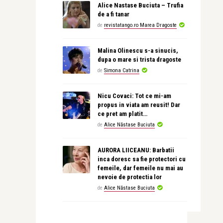
Alice Nastase Buciuta – Trufia
de a fi tanar
de
revistatango.ro Marea Dragoste
Malina Olinescu s-a sinucis,
dupa o mare si trista dragoste
de
Simona Catrina
Nicu Covaci: Tot ce mi-am
propus in viata am reusit! Dar
ce pret am platit…
de
Alice Năstase Buciuta
AURORA LIICEANU: Barbatii
inca doresc sa fie protectori cu
femeile, dar femeile nu mai au
nevoie de protectia lor
de
Alice Năstase Buciuta