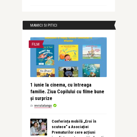
MAMICI SI PITICI
FILM
1 iunie la cinema, cu întreaga
familie. Ziua Copilului cu filme bune
și surprize
de
revistatango
Conferința mobilă „Eroi în
scutece” a Asociației
Prematurilor cere acțiuni