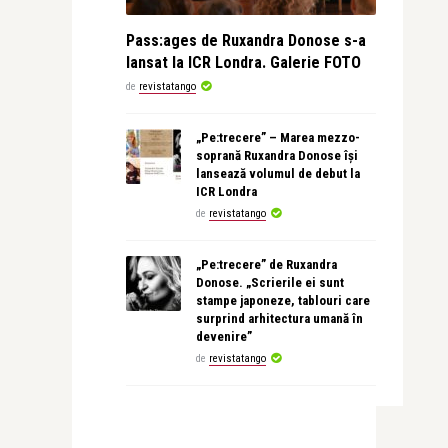
Pass:ages de Ruxandra Donose s-a
lansat la ICR Londra. Galerie FOTO
de
revistatango
„Pe:trecere” – Marea mezzo-
soprană Ruxandra Donose își
lansează volumul de debut la
ICR Londra
de
revistatango
„Pe:trecere” de Ruxandra
Donose. „Scrierile ei sunt
stampe japoneze, tablouri care
surprind arhitectura umană în
devenire”
de
revistatango