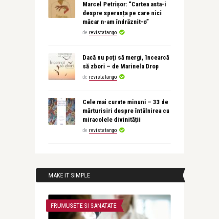
Marcel Petrișor: “Cartea asta-i
despre speranța pe care nici
măcar n-am îndrăznit-o”
de
revistatango
Dacă nu poţi să mergi, încearcă
să zbori – de Marinela Drop
de
revistatango
Cele mai curate minuni – 33 de
mărturisiri despre întâlnirea cu
miracolele divinității
de
revistatango
MAKE IT SIMPLE
FRUMUSETE SI SANATATE