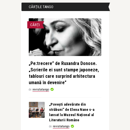
CĂRȚILE TANGO
CĂRȚI
„Pe:trecere” de Ruxandra Donose.
„Scrierile ei sunt stampe japoneze,
tablouri care surprind arhitectura
umană în devenire”
de
revistatango
„Povești adevărate din
străbuni” de Elena Nane s-a
lansat la Muzeul Național al
Literaturii Române
de
revistatango