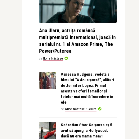
Ana Ularu, actrița româncă
multipremiată internațional, joacă în
serialul nr. 1 al Amazon Prime, The
Power/Puterea
de
Ilona Năstase
Vanessa Hudgens, vedetă a
filmului “A doua șansă”, alături
de Jennifer Lopez: Filmul
acesta va oferi femeilor și
fetelor mai multă încredere în
ele
de
Alice Năstase Buciuta
Sebastian Stan: Ce șanse aș fi
avut să ajung la Hollywood,
dacă nu era mama mea?!