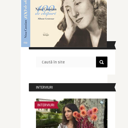
CAUTĂ ÎN SITE
INTERVIURI
INTERVIURI