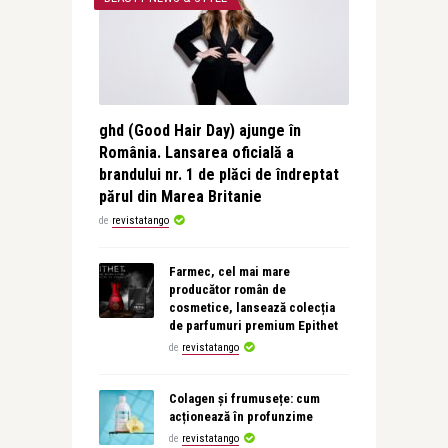
ghd (Good Hair Day) ajunge în
România. Lansarea oficială a
brandului nr. 1 de plăci de îndreptat
părul din Marea Britanie
de
revistatango
Farmec, cel mai mare
producător român de
cosmetice, lansează colecția
de parfumuri premium Epithet
de
revistatango
Colagen și frumusețe: cum
acționează în profunzime
de
revistatango