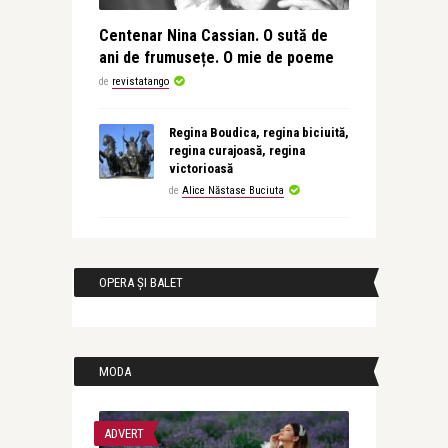
Centenar Nina Cassian. O sută de
ani de frumusețe. O mie de poeme
de
revistatango
Regina Boudica, regina biciuită,
regina curajoasă, regina
victorioasă
de
Alice Năstase Buciuta
OPERA ȘI BALET
MODA
ADVERT