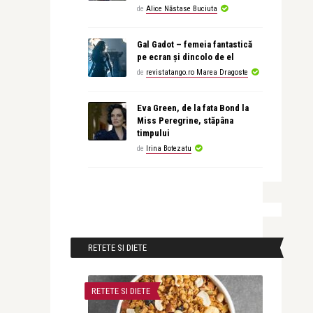
de
Alice Năstase Buciuta
Gal Gadot – femeia fantastică
pe ecran și dincolo de el
de
revistatango.ro Marea Dragoste
Eva Green, de la fata Bond la
Miss Peregrine, stăpâna
timpului
de
Irina Botezatu
RETETE SI DIETE
RETETE SI DIETE