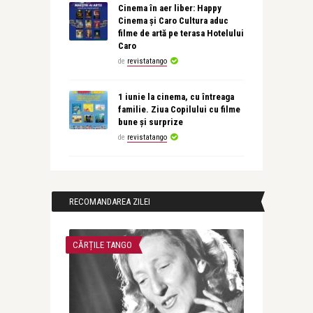
Cinema în aer liber: Happy
Cinema și Caro Cultura aduc
filme de artă pe terasa Hotelului
Caro
de
revistatango
1 iunie la cinema, cu întreaga
familie. Ziua Copilului cu filme
bune și surprize
de
revistatango
RECOMANDAREA ZILEI
CĂRȚILE TANGO