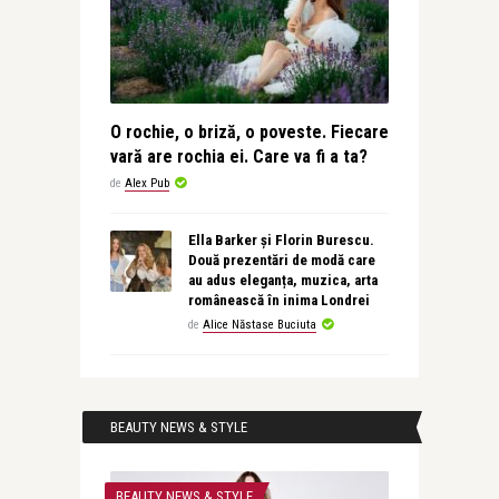
O rochie, o briză, o poveste. Fiecare
vară are rochia ei. Care va fi a ta?
de
Alex Pub
Ella Barker și Florin Burescu.
Două prezentări de modă care
au adus eleganța, muzica, arta
românească în inima Londrei
de
Alice Năstase Buciuta
BEAUTY NEWS & STYLE
BEAUTY NEWS & STYLE