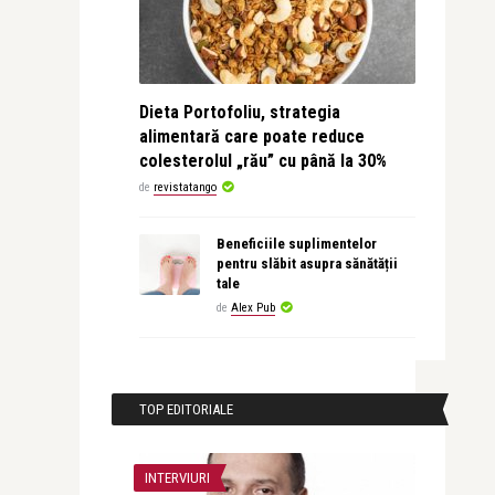
Dieta Portofoliu, strategia
alimentară care poate reduce
colesterolul „rău” cu până la 30%
de
revistatango
Beneficiile suplimentelor
pentru slăbit asupra sănătății
tale
de
Alex Pub
TOP EDITORIALE
INTERVIURI