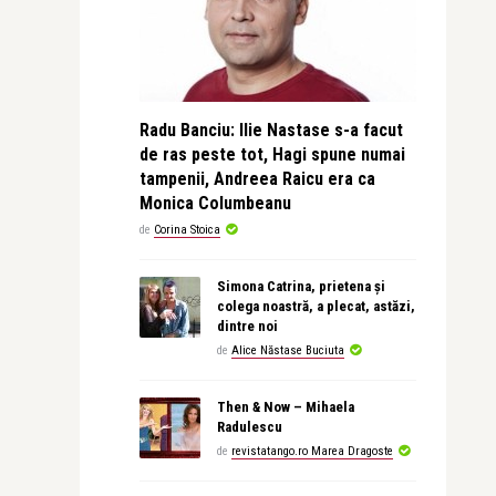
Radu Banciu: Ilie Nastase s-a facut
de ras peste tot, Hagi spune numai
tampenii, Andreea Raicu era ca
Monica Columbeanu
de
Corina Stoica
Simona Catrina, prietena și
colega noastră, a plecat, astăzi,
dintre noi
de
Alice Năstase Buciuta
Then & Now – Mihaela
Radulescu
de
revistatango.ro Marea Dragoste