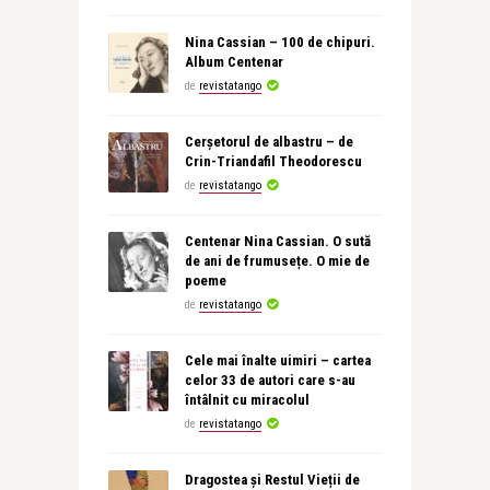
Nina Cassian – 100 de chipuri.
Album Centenar
de
revistatango
Cerșetorul de albastru – de
Crin-Triandafil Theodorescu
de
revistatango
Centenar Nina Cassian. O sută
de ani de frumusețe. O mie de
poeme
de
revistatango
Cele mai înalte uimiri – cartea
celor 33 de autori care s-au
întâlnit cu miracolul
de
revistatango
Dragostea și Restul Vieții de