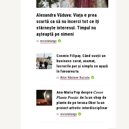
Alexandra Văduva: Viața e prea
scurtă ca să nu încerci tot ce îți
stârnește interesul. Timpul nu
așteaptă pe nimeni
de
revistatango
Cosmin Filipaș: Când susții un
business curat, asumat,
lucrurile pur și simplu se așază
în favoarea ta
de
Alice Năstase Buciuta
Ana-Maria Pop despre 𝐶𝑜𝑣𝑜𝑟
𝑃𝑙𝑎𝑛𝑡𝑒 𝑃𝑜𝑒𝑧𝑖𝑒: de la un shop de
plante de pe terasa Obor la un
proiect artistic interdisciplinar
de
revistatango