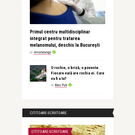
Primul centru multidisciplinar
integrat pentru tratarea
melanomului, deschis la București
de
revistatango
O rochie, o briză, o poveste.
Fiecare vară are rochia ei. Care
va fi a ta?
de
Alex Pub
CITITOARE-SCRIITOARE
CITITOARE-SCRIITOARE