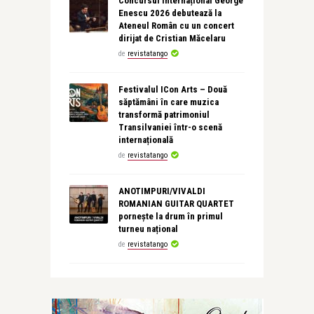
Concursul Internațional George
Enescu 2026 debutează la
Ateneul Român cu un concert
dirijat de Cristian Măcelaru
de
revistatango
Festivalul ICon Arts – Două
săptămâni în care muzica
transformă patrimoniul
Transilvaniei într-o scenă
internațională
de
revistatango
ANOTIMPURI/VIVALDI
ROMANIAN GUITAR QUARTET
pornește la drum în primul
turneu național
de
revistatango