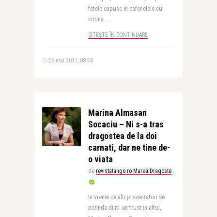
fetele expuse in cafenelele cu
vitrina. ..
CITEȘTE ÎN CONTINUARE
26 mai 2011, 08:58
Marina Almasan
Socaciu – Ni s-a tras
dragostea de la doi
carnati, dar ne tine de-
o viata
de
revistatango.ro Marea Dragoste
In vreme ce alti prezentatori se
perinda dintr-un trust in altul,