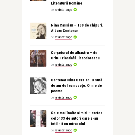
Literaturii Române
de
revistatango
Nina Cassian – 100 de chipuri.
Album Centenar
de
revistatango
Cerșetorul de albastru – de
Crin-Triandafil Theodorescu
de
revistatango
Centenar Nina Cassian. O sută
de ani de frumusețe. O mie de
poeme
de
revistatango
Cele mai înalte uimiri – cartea
celor 33 de autori care s-au
întâlnit cu miracolul
de
revistatango