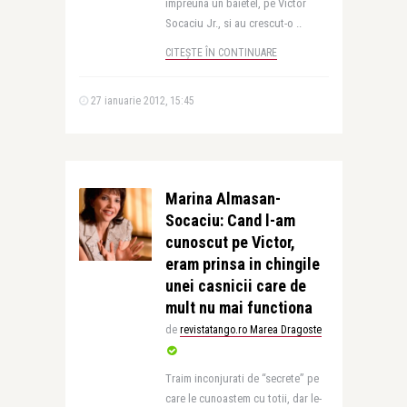
impreuna un baietel, pe Victor
Socaciu Jr., si au crescut-o ..
CITEȘTE ÎN CONTINUARE
27 ianuarie 2012, 15:45
Marina Almasan-
Socaciu: Cand l-am
cunoscut pe Victor,
eram prinsa in chingile
unei casnicii care de
mult nu mai functiona
de
revistatango.ro Marea Dragoste
Traim inconjurati de “secrete” pe
care le cunoastem cu totii, dar le-