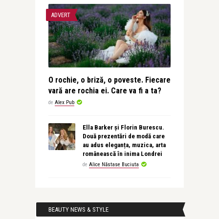
ADVERT
O rochie, o briză, o poveste. Fiecare
vară are rochia ei. Care va fi a ta?
de
Alex Pub
Ella Barker și Florin Burescu.
Două prezentări de modă care
au adus eleganța, muzica, arta
românească în inima Londrei
de
Alice Năstase Buciuta
BEAUTY NEWS & STYLE