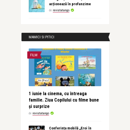
acționează în profunzime
de
revistatango
MAMICI SI PITICI
FILM
1 iunie la cinema, cu întreaga
familie. Ziua Copilului cu filme bune
și surprize
de
revistatango
Conferința mobilă „Eroi în