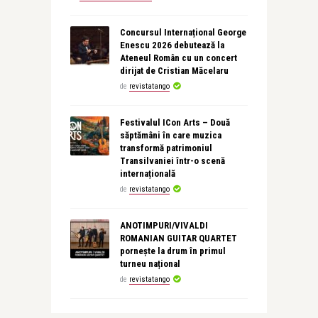
Concursul Internațional George
Enescu 2026 debutează la
Ateneul Român cu un concert
dirijat de Cristian Măcelaru
de
revistatango
Festivalul ICon Arts – Două
săptămâni în care muzica
transformă patrimoniul
Transilvaniei într-o scenă
internațională
de
revistatango
ANOTIMPURI/VIVALDI
ROMANIAN GUITAR QUARTET
pornește la drum în primul
turneu național
de
revistatango