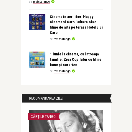
de
revistatango
Cinema în aer liber: Happy
Cinema și Caro Cultura aduc
filme de artă pe terasa Hotelului
Caro
de
revistatango
1 iunie la cinema, cu întreaga
familie. Ziua Copilului cu filme
bune și surprize
de
revistatango
RECOMANDAREA ZILEI
CĂRȚILE TANGO