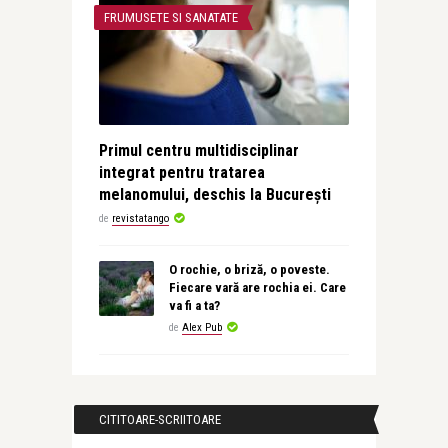
FRUMUSETE SI SANATATE
Primul centru multidisciplinar
integrat pentru tratarea
melanomului, deschis la București
de
revistatango
O rochie, o briză, o poveste.
Fiecare vară are rochia ei. Care
va fi a ta?
de
Alex Pub
CITITOARE-SCRIITOARE