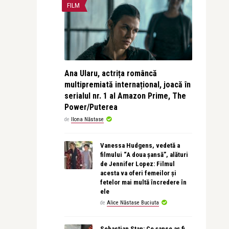
FILM
Ana Ularu, actrița româncă
multipremiată internațional, joacă în
serialul nr. 1 al Amazon Prime, The
Power/Puterea
de
Ilona Năstase
Vanessa Hudgens, vedetă a
filmului “A doua șansă”, alături
de Jennifer Lopez: Filmul
acesta va oferi femeilor și
fetelor mai multă încredere în
ele
de
Alice Năstase Buciuta
Sebastian Stan: Ce șanse aș fi