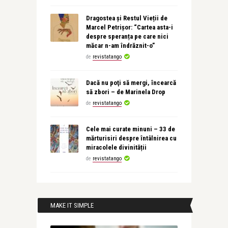
Dragostea și Restul Vieții de
Marcel Petrișor: “Cartea asta-i
despre speranța pe care nici
măcar n-am îndrăznit-o”
de
revistatango
Dacă nu poţi să mergi, încearcă
să zbori – de Marinela Drop
de
revistatango
Cele mai curate minuni – 33 de
mărturisiri despre întâlnirea cu
miracolele divinității
de
revistatango
MAKE IT SIMPLE