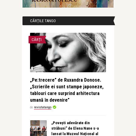
CĂRȚILE TANGO
CĂRȚI
„Pe:trecere” de Ruxandra Donose.
„Scrierile ei sunt stampe japoneze,
tablouri care surprind arhitectura
umană în devenire”
de
revistatango
„Povești adevărate din
străbuni” de Elena Nane s-a
lansat la Muzeul Național al