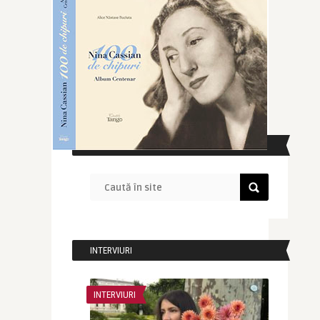
CAUTĂ ÎN SITE
INTERVIURI
INTERVIURI