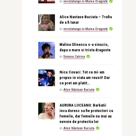
de
revistatango.ro Marea Dragoste
Alice Nastase Buciuta – Trufia
de a fi tanar
de
revistatango.ro Marea Dragoste
Malina Olinescu s-a sinucis,
dupa o mare si trista dragoste
de
Simona Catrina
Nicu Covaci: Tot ce mi-am
propus in viata am reusit! Dar
ce pret am platit…
de
Alice Năstase Buciuta
AURORA LIICEANU: Barbatii
inca doresc sa fie protectori cu
femeile, dar femeile nu mai au
nevoie de protectia lor
de
Alice Năstase Buciuta