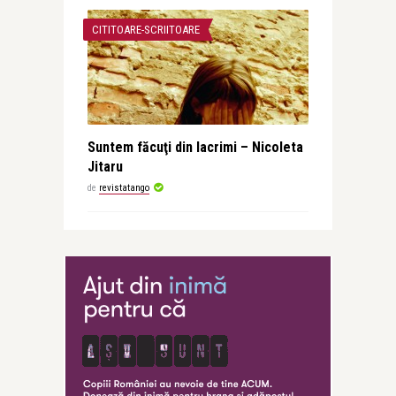
CITITOARE-SCRIITOARE
Suntem făcuţi din lacrimi – Nicoleta
Jitaru
de
revistatango