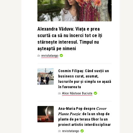
Alexandra Văduva: Viața e prea
scurtă ca să nu încerci tot ce îți
stârnește interesul. Timpul nu
așteaptă pe nimeni
de
revistatango
Cosmin Filipaș: Când susții un
business curat, asumat,
lucrurile pur și simplu se așază
în favoarea ta
de
Alice Năstase Buciuta
Ana-Maria Pop despre 𝐶𝑜𝑣𝑜𝑟
𝑃𝑙𝑎𝑛𝑡𝑒 𝑃𝑜𝑒𝑧𝑖𝑒: de la un shop de
plante de pe terasa Obor la un
proiect artistic interdisciplinar
de
revistatango