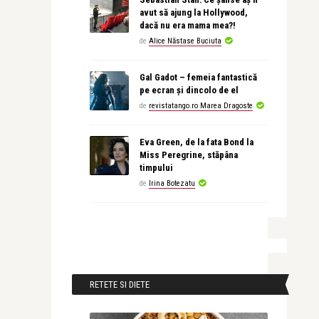
avut să ajung la Hollywood,
dacă nu era mama mea?!
de
Alice Năstase Buciuta
Gal Gadot – femeia fantastică
pe ecran și dincolo de el
de
revistatango.ro Marea Dragoste
Eva Green, de la fata Bond la
Miss Peregrine, stăpâna
timpului
de
Irina Botezatu
RETETE SI DIETE