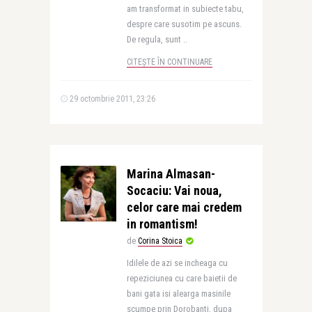
am transformat in subiecte tabu,
despre care susotim pe ascuns.
De regula, sunt ..
CITEȘTE ÎN CONTINUARE
29 octombrie 2011, 23:26
Marina Almasan-
Socaciu: Vai noua,
celor care mai credem
in romantism!
de
Corina Stoica
Idilele de azi se incheaga cu
repeziciunea cu care baietii de
bani gata isi alearga masinile
scumpe prin Dorobanti, dupa