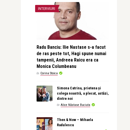
INTERVIURI
Radu Banciu: Ilie Nastase s-a facut
de ras peste tot, Hagi spune numai
tampenii, Andreea Raicu era ca
Monica Columbeanu
de
Corina Stoica
Simona Catrina, prietena și
colega noastră, a plecat, astăzi,
dintre noi
de
Alice Năstase Buciuta
Then & Now – Mihaela
Radulescu