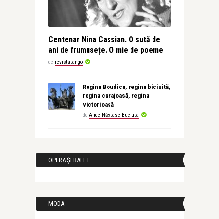
Centenar Nina Cassian. O sută de
ani de frumusețe. O mie de poeme
de
revistatango
Regina Boudica, regina biciuită,
regina curajoasă, regina
victorioasă
de
Alice Năstase Buciuta
OPERA ȘI BALET
MODA