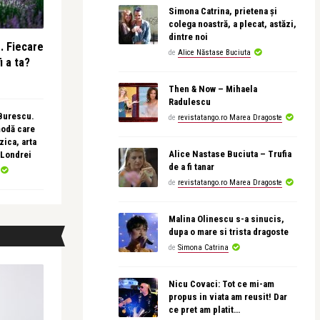
Simona Catrina, prietena și
colega noastră, a plecat, astăzi,
dintre noi
e. Fiecare
de
Alice Năstase Buciuta
i a ta?
Then & Now – Mihaela
Radulescu
 Burescu.
de
revistatango.ro Marea Dragoste
modă care
ica, arta
Alice Nastase Buciuta – Trufia
 Londrei
de a fi tanar
de
revistatango.ro Marea Dragoste
Malina Olinescu s-a sinucis,
dupa o mare si trista dragoste
de
Simona Catrina
Nicu Covaci: Tot ce mi-am
propus in viata am reusit! Dar
ce pret am platit…