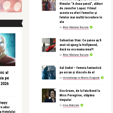
filmului “A doua șansă”, alături
de Jennifer Lopez: Filmul
acesta va oferi femeilor și
fetelor mai multă încredere în
ele
de
Alice Năstase Buciuta
Sebastian Stan: Ce șanse aș fi
avut să ajung la Hollywood,
dacă nu era mama mea?!
de
Alice Năstase Buciuta
Gal Gadot – femeia fantastică
ic al
pe ecran și dincolo de el
nia pe
de
revistatango.ro Marea Dragoste
 2026
Eva Green, de la fata Bond la
Miss Peregrine, stăpâna
timpului
 Happy
de
Irina Botezatu
ra aduc
sa Hotelului