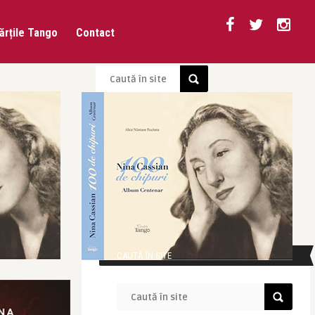
ărțile Tango
Contact
CAUTĂ ÎN SITE