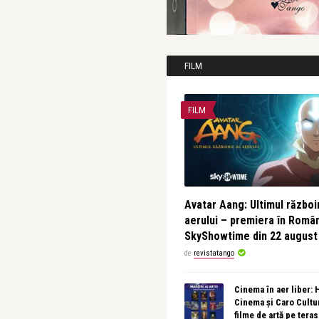
FILM
FILM
Avatar Aang: Ultimul războin
aerului – premiera în Româ
SkyShowtime din 22 august
de
revistatango
Cinema în aer liber:
Cinema și Caro Cultu
filme de artă pe tera