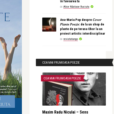
în favoarea ta
de
Alice Năstase Buciuta
Ana-Maria Pop despre 𝐶𝑜𝑣𝑜𝑟
𝑃𝑙𝑎𝑛𝑡𝑒 𝑃𝑜𝑒𝑧𝑖𝑒: de la un shop de
plante de pe terasa Obor la un
proiect artistic interdisciplinar
de
revistatango
CEA MAI FRUMOASA POEZIE
CEA MAI FRUMOASA POEZIE
Maxim Radu Niculai – Sens