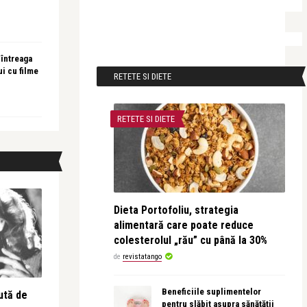
 întreaga
ui cu filme
RETETE SI DIETE
RETETE SI DIETE
Dieta Portofoliu, strategia
alimentară care poate reduce
colesterolul „rău” cu până la 30%
de
revistatango
Beneficiile suplimentelor
ută de
pentru slăbit asupra sănătății