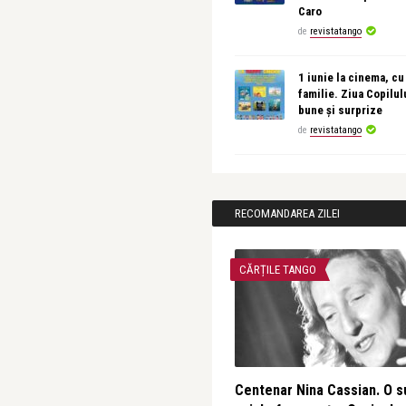
Caro
de
revistatango
1 iunie la cinema, cu
familie. Ziua Copilul
bune și surprize
de
revistatango
RECOMANDAREA ZILEI
CĂRȚILE TANGO
Centenar Nina Cassian. O s