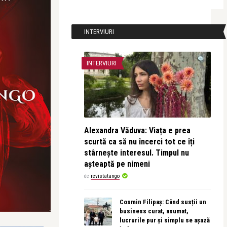
INTERVIURI
INTERVIURI
Alexandra Văduva: Viața e prea
scurtă ca să nu încerci tot ce îți
stârnește interesul. Timpul nu
așteaptă pe nimeni
de
revistatango
Cosmin Filipaș: Când susții un
business curat, asumat,
lucrurile pur și simplu se așază