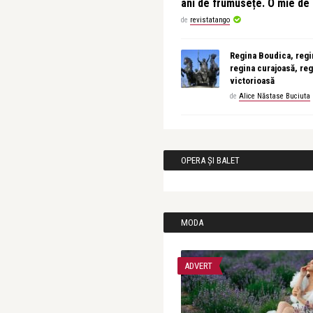
ani de frumusețe. O mie d
de
revistatango
Regina Boudica, regin
regina curajoasă, reg
victorioasă
de
Alice Năstase Buciuta
OPERA ȘI BALET
MODA
ADVERT