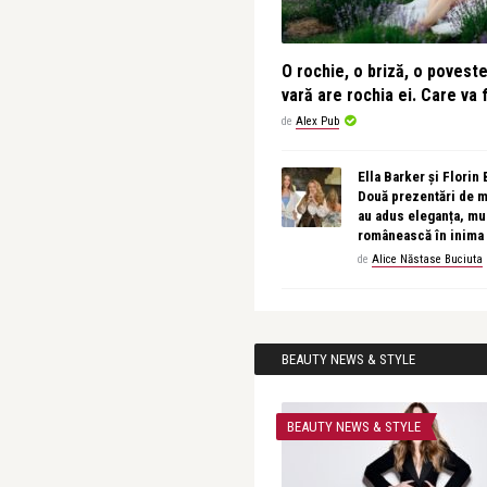
O rochie, o briză, o povest
vară are rochia ei. Care va f
de
Alex Pub
Ella Barker și Florin
Două prezentări de 
au adus eleganța, muz
românească în inima
de
Alice Năstase Buciuta
BEAUTY NEWS & STYLE
BEAUTY NEWS & STYLE