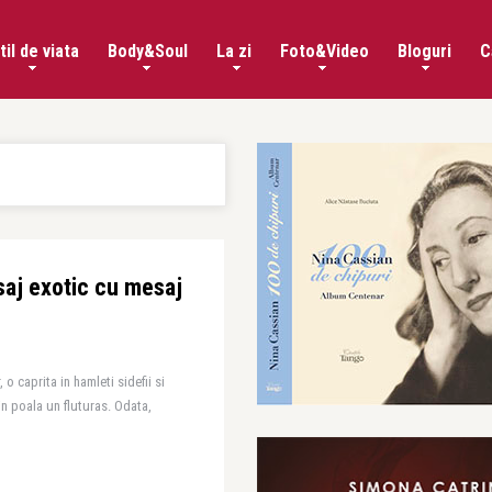
til de viata
Body&Soul
La zi
Foto&Video
Bloguri
C
aj exotic cu mesaj
 o caprita in hamleti sidefii si
in poala un fluturas. Odata,