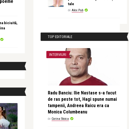
e poeme
tale
de
Alex Pub
a biciuită,
ina
TOP EDITORIALE
INTERVIURI
Radu Banciu: Ilie Nastase s-a facut
de ras peste tot, Hagi spune numai
tampenii, Andreea Raicu era ca
Monica Columbeanu
de
Corina Stoica