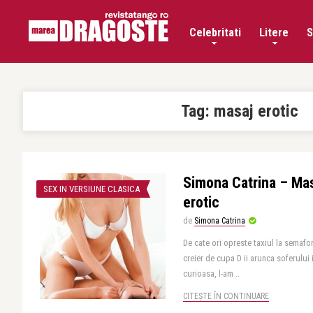
Celebritati
Litere
S
Tag:
masaj erotic
Simona Catrina – Mas
SEX IN VERSIUNE CLASICA
erotic
de
Simona Catrina
De cate ori opreste taxiul la semafor,
creier de cupa D ii arunca soferului 
curioasa, l-am ..
CITEȘTE ÎN CONTINUARE