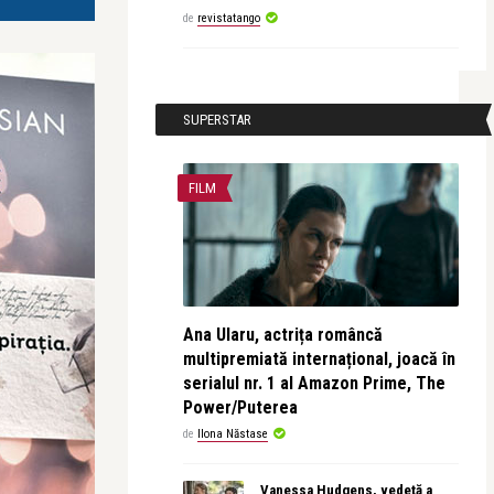
de
revistatango
SUPERSTAR
FILM
Ana Ularu, actrița româncă
multipremiată internațional, joacă în
serialul nr. 1 al Amazon Prime, The
Power/Puterea
de
Ilona Năstase
Vanessa Hudgens, vedetă a