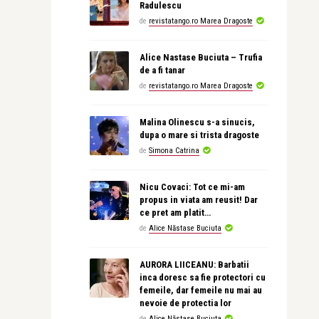
Radulescu
de
revistatango.ro Marea Dragoste
Alice Nastase Buciuta – Trufia
de a fi tanar
de
revistatango.ro Marea Dragoste
Malina Olinescu s-a sinucis,
dupa o mare si trista dragoste
de
Simona Catrina
Nicu Covaci: Tot ce mi-am
propus in viata am reusit! Dar
ce pret am platit…
de
Alice Năstase Buciuta
AURORA LIICEANU: Barbatii
inca doresc sa fie protectori cu
femeile, dar femeile nu mai au
nevoie de protectia lor
de
Alice Năstase Buciuta