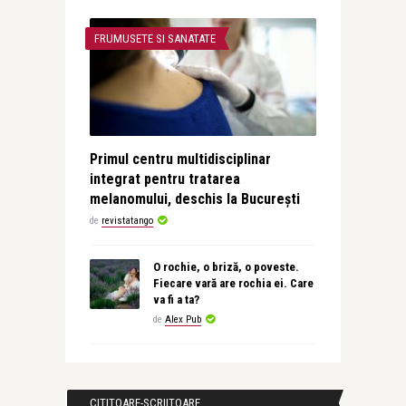
FRUMUSETE SI SANATATE
Primul centru multidisciplinar
integrat pentru tratarea
melanomului, deschis la București
de
revistatango
O rochie, o briză, o poveste.
Fiecare vară are rochia ei. Care
va fi a ta?
de
Alex Pub
CITITOARE-SCRIITOARE