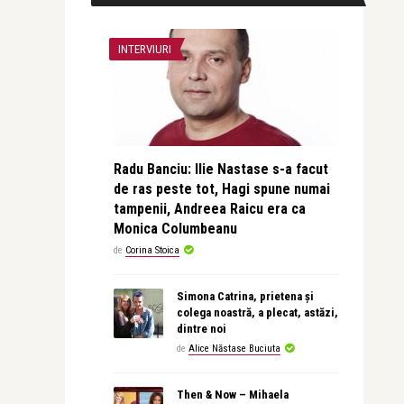
INTERVIURI
Radu Banciu: Ilie Nastase s-a facut
de ras peste tot, Hagi spune numai
tampenii, Andreea Raicu era ca
Monica Columbeanu
de
Corina Stoica
Simona Catrina, prietena și
colega noastră, a plecat, astăzi,
dintre noi
de
Alice Năstase Buciuta
Then & Now – Mihaela