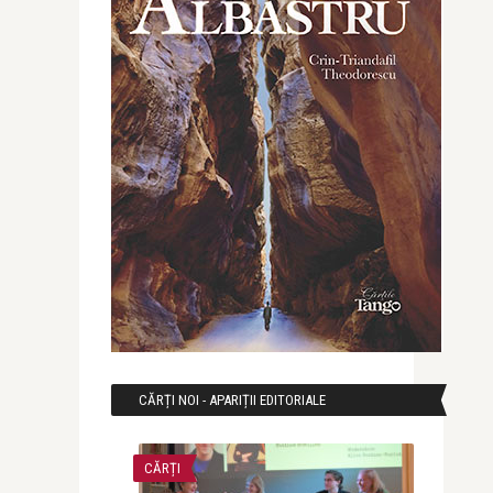
CĂRȚI NOI - APARIȚII EDITORIALE
CĂRȚI