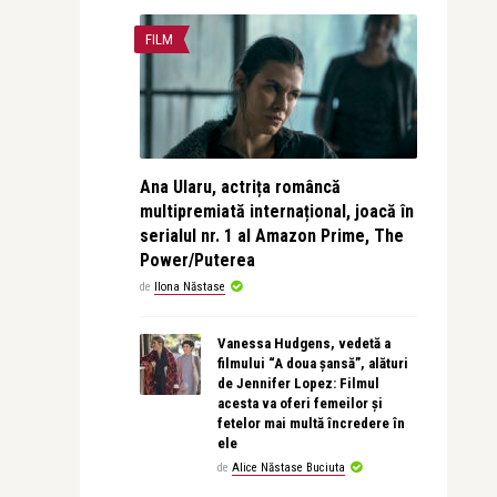
FILM
Ana Ularu, actrița româncă
multipremiată internațional, joacă în
serialul nr. 1 al Amazon Prime, The
Power/Puterea
de
Ilona Năstase
Vanessa Hudgens, vedetă a
filmului “A doua șansă”, alături
de Jennifer Lopez: Filmul
acesta va oferi femeilor și
fetelor mai multă încredere în
ele
de
Alice Năstase Buciuta