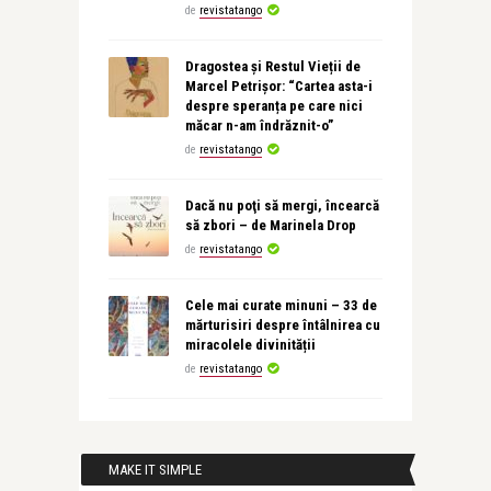
de
revistatango
Dragostea și Restul Vieții de
Marcel Petrișor: “Cartea asta-i
despre speranța pe care nici
măcar n-am îndrăznit-o”
de
revistatango
Dacă nu poţi să mergi, încearcă
să zbori – de Marinela Drop
de
revistatango
Cele mai curate minuni – 33 de
mărturisiri despre întâlnirea cu
miracolele divinității
de
revistatango
MAKE IT SIMPLE