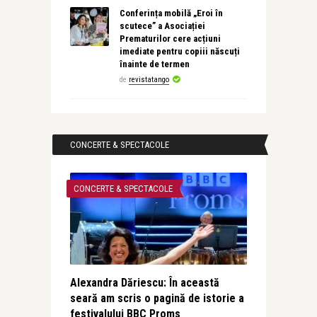
Conferința mobilă „Eroi în
scutece” a Asociației
Prematurilor cere acțiuni
imediate pentru copiii născuți
înainte de termen
de
revistatango
CONCERTE & SPECTACOLE
CONCERTE & SPECTACOLE
Alexandra Dăriescu: În această
seară am scris o pagină de istorie a
festivalului BBC Proms