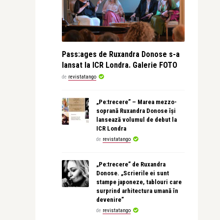
Pass:ages de Ruxandra Donose s-a
lansat la ICR Londra. Galerie FOTO
de
revistatango
„Pe:trecere” – Marea mezzo-
soprană Ruxandra Donose își
lansează volumul de debut la
ICR Londra
de
revistatango
„Pe:trecere” de Ruxandra
Donose. „Scrierile ei sunt
stampe japoneze, tablouri care
surprind arhitectura umană în
devenire”
de
revistatango