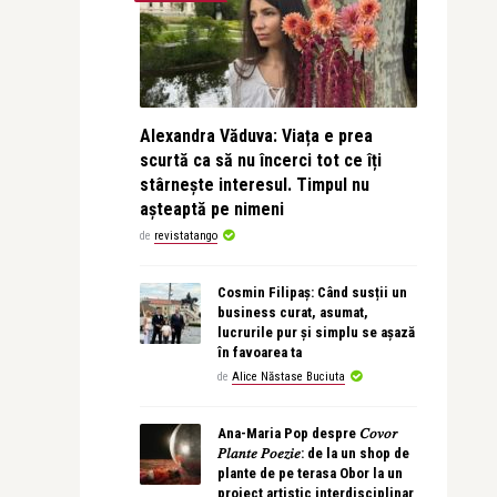
Alexandra Văduva: Viața e prea
scurtă ca să nu încerci tot ce îți
stârnește interesul. Timpul nu
așteaptă pe nimeni
de
revistatango
Cosmin Filipaș: Când susții un
business curat, asumat,
lucrurile pur și simplu se așază
în favoarea ta
de
Alice Năstase Buciuta
Ana-Maria Pop despre 𝐶𝑜𝑣𝑜𝑟
𝑃𝑙𝑎𝑛𝑡𝑒 𝑃𝑜𝑒𝑧𝑖𝑒: de la un shop de
plante de pe terasa Obor la un
proiect artistic interdisciplinar