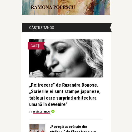
CĂRȚILE TANGO
CĂRȚI
„Pe:trecere” de Ruxandra Donose.
„Scrierile ei sunt stampe japoneze,
tablouri care surprind arhitectura
umană în devenire”
de
revistatango
„Povești adevărate din
străbuni” de Elena Nane s-a