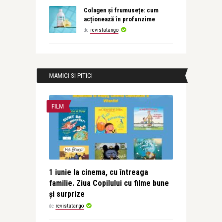
Colagen și frumusețe: cum
acționează în profunzime
de
revistatango
MAMICI SI PITICI
FILM
1 iunie la cinema, cu întreaga
familie. Ziua Copilului cu filme bune
și surprize
de
revistatango