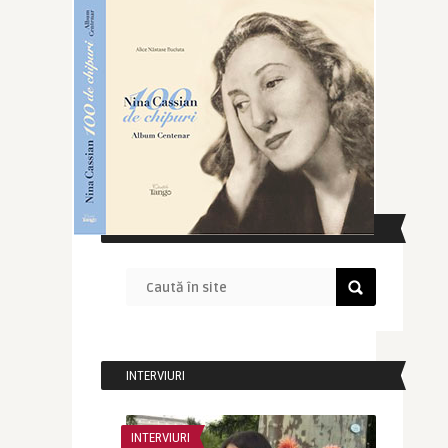
CAUTĂ ÎN SITE
INTERVIURI
INTERVIURI