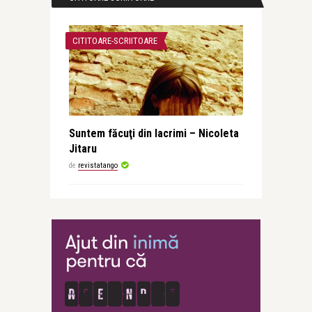
CITITOARE-SCRIITOARE
Suntem făcuţi din lacrimi – Nicoleta
Jitaru
de
revistatango