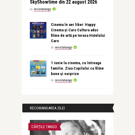
SkyShowtime din 22 august 2026
de
revistatango
Cinema în aer liber: Happy
Cinema și Caro Cultura aduc
filme de artă pe terasa Hotelului
Caro
de
revistatango
1 iunie la cinema, cu întreaga
familie. Ziua Copilului cu filme
bune și surprize
de
revistatango
RECOMANDAREA ZILEI
CĂRȚILE TANGO