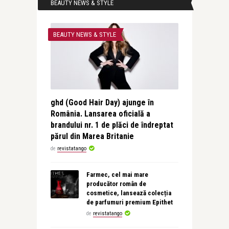
BEAUTY NEWS & STYLE
BEAUTY NEWS & STYLE
ghd (Good Hair Day) ajunge în
România. Lansarea oficială a
brandului nr. 1 de plăci de îndreptat
părul din Marea Britanie
de
revistatango
Farmec, cel mai mare
producător român de
cosmetice, lansează colecția
de parfumuri premium Epithet
de
revistatango