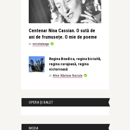
Centenar Nina Cassian. O sută de
ani de frumusețe. O mie de poeme
de
revistatango
Regina Boudica, regina biciuită,
regina curajoasă, regina
victorioasă
de
Alice Năstase Buciuta
OPERA ȘI BALET
MODA