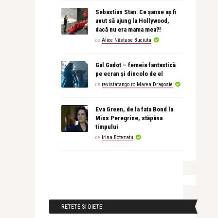
Sebastian Stan: Ce șanse aș fi
avut să ajung la Hollywood,
dacă nu era mama mea?!
de
Alice Năstase Buciuta
Gal Gadot – femeia fantastică
pe ecran și dincolo de el
de
revistatango.ro Marea Dragoste
Eva Green, de la fata Bond la
Miss Peregrine, stăpâna
timpului
de
Irina Botezatu
RETETE SI DIETE