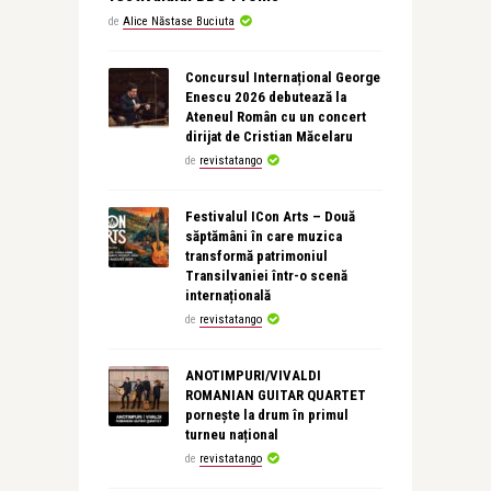
de
Alice Năstase Buciuta
Concursul Internațional George
Enescu 2026 debutează la
Ateneul Român cu un concert
dirijat de Cristian Măcelaru
de
revistatango
Festivalul ICon Arts – Două
săptămâni în care muzica
transformă patrimoniul
Transilvaniei într-o scenă
internațională
de
revistatango
ANOTIMPURI/VIVALDI
ROMANIAN GUITAR QUARTET
pornește la drum în primul
turneu național
de
revistatango