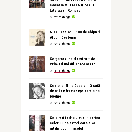
lansat la Muzeul Național al
Literaturii Române
de
revistatango
Nina Cassian – 100 de chipuri.
Album Centenar
de
revistatango
Cerșetorul de albastru – de
Crin-Triandafil Theodorescu
de
revistatango
Centenar Nina Cassian. O sută
de ani de frumusețe. O mie de
poeme
de
revistatango
Cele mai înalte uimiri – cartea
celor 33 de autori care s-au
întâlnit cu miracolul