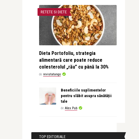
RETETE SI DIETE
Dieta Portofoliu, strategia
alimentară care poate reduce
colesterolul „rău” cu până la 30%
de
revistatango
Beneficiile suplimentelor
pentru slăbit asupra sănătății
tale
de
Alex Pub
TOP EDITORIALE