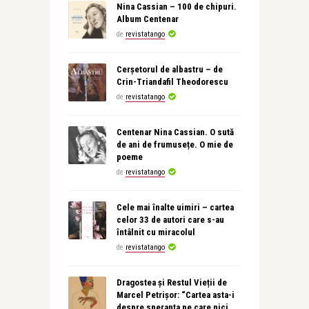
Nina Cassian – 100 de chipuri.
Album Centenar
de
revistatango
Cerșetorul de albastru – de
Crin-Triandafil Theodorescu
de
revistatango
Centenar Nina Cassian. O sută
de ani de frumusețe. O mie de
poeme
de
revistatango
Cele mai înalte uimiri – cartea
celor 33 de autori care s-au
întâlnit cu miracolul
de
revistatango
Dragostea și Restul Vieții de
Marcel Petrișor: “Cartea asta-i
despre speranța pe care nici