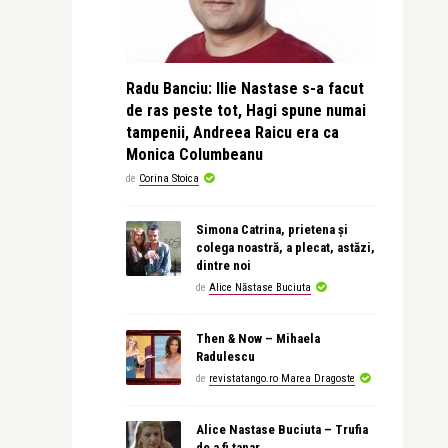
Radu Banciu: Ilie Nastase s-a facut
de ras peste tot, Hagi spune numai
tampenii, Andreea Raicu era ca
Monica Columbeanu
de
Corina Stoica
Simona Catrina, prietena și
colega noastră, a plecat, astăzi,
dintre noi
de
Alice Năstase Buciuta
Then & Now – Mihaela
Radulescu
de
revistatango.ro Marea Dragoste
Alice Nastase Buciuta – Trufia
de a fi tanar