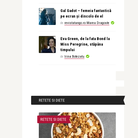
Gal Gadot – femeia fantastică
pe ecran și dincolo de el
de
revistatango.ro Marea Dragoste
Eva Green, de la fata Bond la
Miss Peregrine, stăpâna
timpului
de
Irina Botezatu
RETETE SI DIETE
RETETE SI DIETE