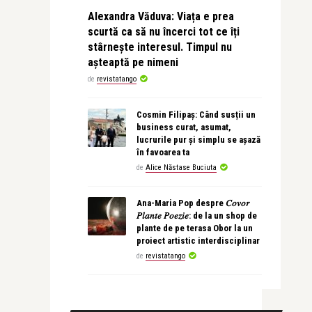
Alexandra Văduva: Viața e prea
scurtă ca să nu încerci tot ce îți
stârnește interesul. Timpul nu
așteaptă pe nimeni
de
revistatango
Cosmin Filipaș: Când susții un
business curat, asumat,
lucrurile pur și simplu se așază
în favoarea ta
de
Alice Năstase Buciuta
Ana-Maria Pop despre 𝐶𝑜𝑣𝑜𝑟
𝑃𝑙𝑎𝑛𝑡𝑒 𝑃𝑜𝑒𝑧𝑖𝑒: de la un shop de
plante de pe terasa Obor la un
proiect artistic interdisciplinar
de
revistatango