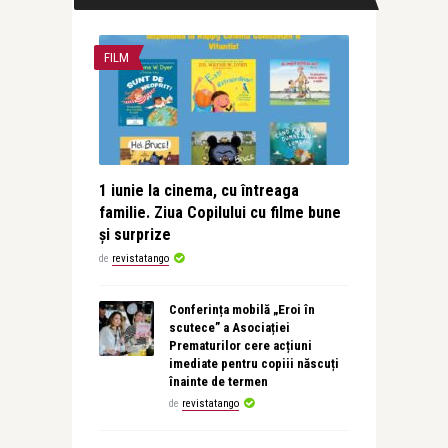
FILM
1 iunie la cinema, cu întreaga
familie. Ziua Copilului cu filme bune
și surprize
de
revistatango
Conferința mobilă „Eroi în
scutece” a Asociației
Prematurilor cere acțiuni
imediate pentru copiii născuți
înainte de termen
de
revistatango