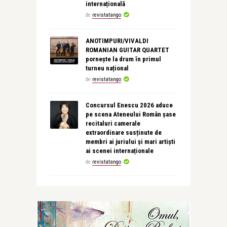
internațională
de
revistatango
ANOTIMPURI/VIVALDI
ROMANIAN GUITAR QUARTET
pornește la drum în primul
turneu național
de
revistatango
Concursul Enescu 2026 aduce
pe scena Ateneului Român șase
recitaluri camerale
extraordinare susținute de
membri ai juriului și mari artiști
ai scenei internaționale
de
revistatango