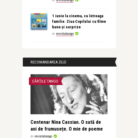
de
revistatango
1 iunie la cinema, cu întreaga
familie. Ziua Copilului cu filme
bune și surprize
de
revistatango
RECOMANDAREA ZILEI
CĂRȚILE TANGO
Centenar Nina Cassian. O sută de
ani de frumusețe. O mie de poeme
de
revistatango