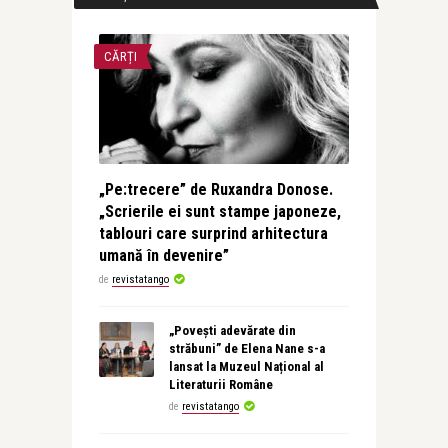
CĂRȚI
„Pe:trecere” de Ruxandra Donose.
„Scrierile ei sunt stampe japoneze,
tablouri care surprind arhitectura
umană în devenire”
de
revistatango
„Povești adevărate din
străbuni” de Elena Nane s-a
lansat la Muzeul Național al
Literaturii Române
de
revistatango