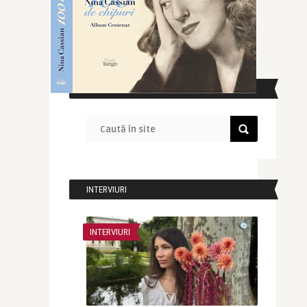
CAUTĂ ÎN SITE
INTERVIURI
INTERVIURI