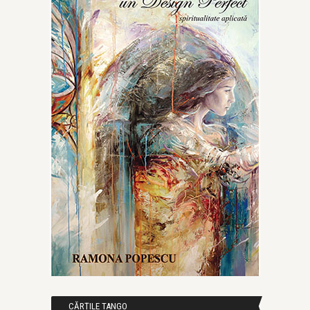
CĂRȚILE TANGO