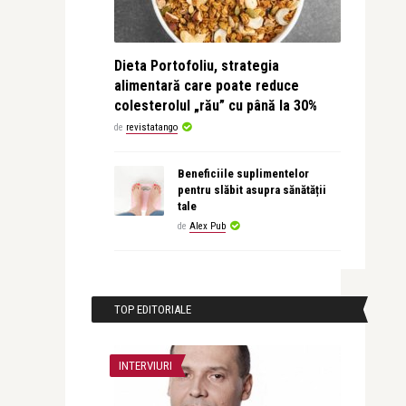
Dieta Portofoliu, strategia
alimentară care poate reduce
colesterolul „rău” cu până la 30%
de
revistatango
Beneficiile suplimentelor
pentru slăbit asupra sănătății
tale
de
Alex Pub
TOP EDITORIALE
INTERVIURI