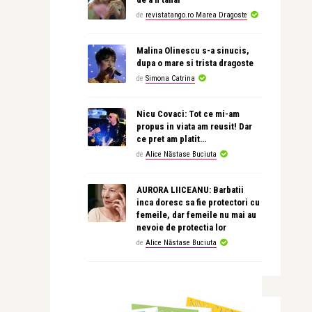
de
revistatango.ro Marea Dragoste
Malina Olinescu s-a sinucis,
dupa o mare si trista dragoste
de
Simona Catrina
Nicu Covaci: Tot ce mi-am
propus in viata am reusit! Dar
ce pret am platit…
de
Alice Năstase Buciuta
AURORA LIICEANU: Barbatii
inca doresc sa fie protectori cu
femeile, dar femeile nu mai au
nevoie de protectia lor
de
Alice Năstase Buciuta