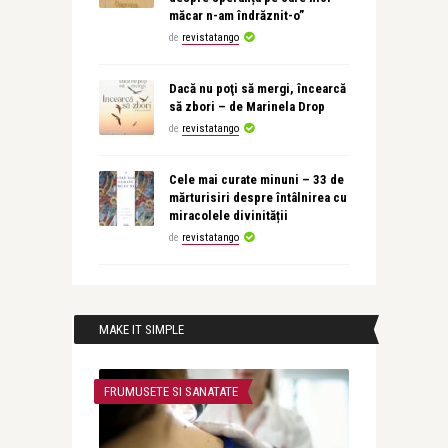
măcar n-am îndrăznit-o”
de
revistatango
Dacă nu poţi să mergi, încearcă
să zbori – de Marinela Drop
de
revistatango
Cele mai curate minuni – 33 de
mărturisiri despre întâlnirea cu
miracolele divinității
de
revistatango
MAKE IT SIMPLE
FRUMUSETE SI SANATATE