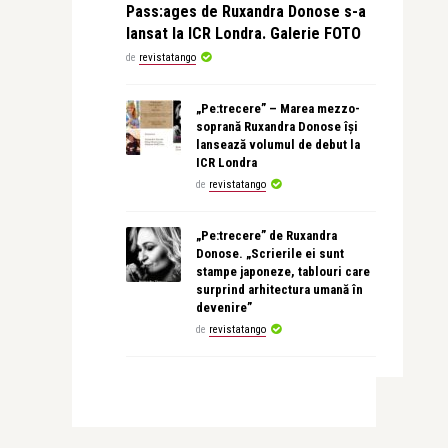
Pass:ages de Ruxandra Donose s-a
lansat la ICR Londra. Galerie FOTO
de
revistatango
„Pe:trecere” – Marea mezzo-
soprană Ruxandra Donose își
lansează volumul de debut la
ICR Londra
de
revistatango
„Pe:trecere” de Ruxandra
Donose. „Scrierile ei sunt
stampe japoneze, tablouri care
surprind arhitectura umană în
devenire”
de
revistatango