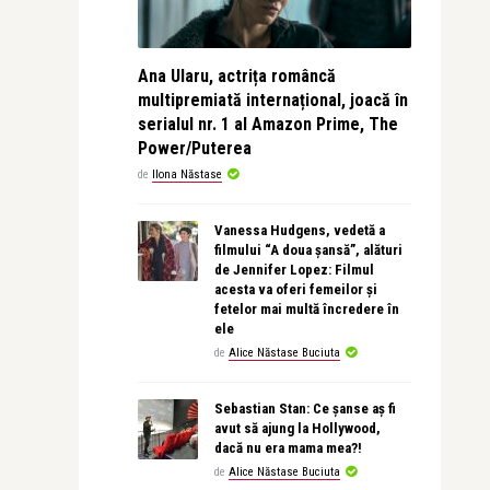
Ana Ularu, actrița româncă
multipremiată internațional, joacă în
serialul nr. 1 al Amazon Prime, The
Power/Puterea
de
Ilona Năstase
Vanessa Hudgens, vedetă a
filmului “A doua șansă”, alături
de Jennifer Lopez: Filmul
acesta va oferi femeilor și
fetelor mai multă încredere în
ele
de
Alice Năstase Buciuta
Sebastian Stan: Ce șanse aș fi
avut să ajung la Hollywood,
dacă nu era mama mea?!
de
Alice Năstase Buciuta