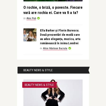
O rochie, o briză, o poveste. Fiecare
vară are rochia ei. Care va fi a ta?
de
Alex Pub
Ella Barker și Florin Burescu.
Două prezentări de modă care
au adus eleganța, muzica, arta
românească în inima Londrei
de
Alice Năstase Buciuta
BEAUTY NEWS & STYLE
BEAUTY NEWS & STYLE