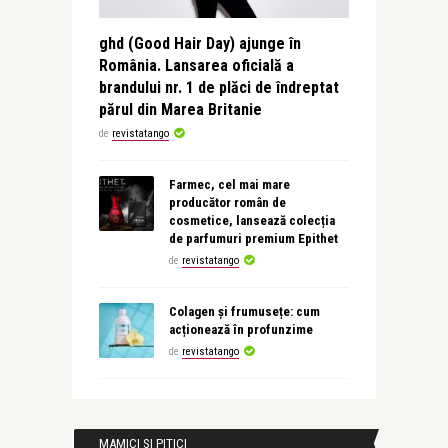
ghd (Good Hair Day) ajunge în
România. Lansarea oficială a
brandului nr. 1 de plăci de îndreptat
părul din Marea Britanie
de
revistatango
Farmec, cel mai mare
producător român de
cosmetice, lansează colecția
de parfumuri premium Epithet
de
revistatango
Colagen și frumusețe: cum
acționează în profunzime
de
revistatango
MAMICI SI PITICI