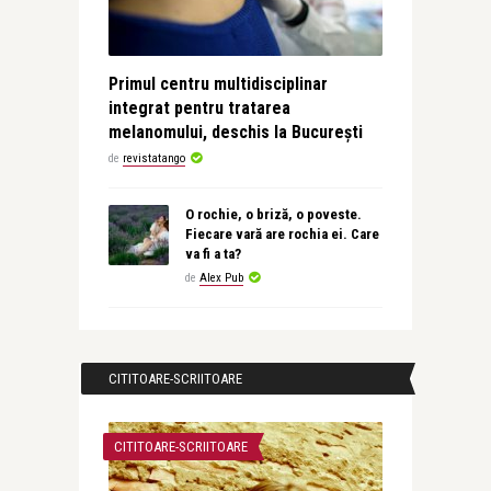
Primul centru multidisciplinar
integrat pentru tratarea
melanomului, deschis la București
de
revistatango
O rochie, o briză, o poveste.
Fiecare vară are rochia ei. Care
va fi a ta?
de
Alex Pub
CITITOARE-SCRIITOARE
CITITOARE-SCRIITOARE