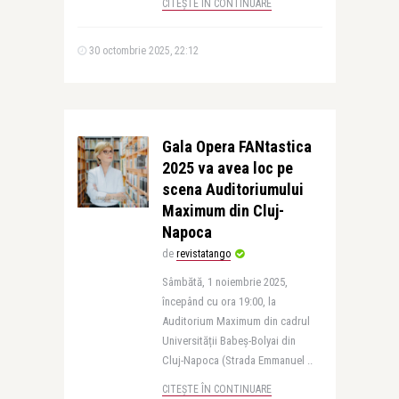
CITEȘTE ÎN CONTINUARE
30 octombrie 2025, 22:12
Gala Opera FANtastica
2025 va avea loc pe
scena Auditoriumului
Maximum din Cluj-
Napoca
de
revistatango
Sâmbătă, 1 noiembrie 2025,
începând cu ora 19:00, la
Auditorium Maximum din cadrul
Universității Babeș-Bolyai din
Cluj-Napoca (Strada Emmanuel ..
CITEȘTE ÎN CONTINUARE