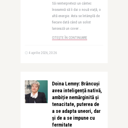
Să reinterpretezi un cântec
înseamnă să îi dai o nouă viață, o
altă energie. Asta se întâmplă de
fiecare dată când un solist
lansează un cover ..
CITEȘTE ÎN CONTINUARE
4 aprilie 2026, 20:26
Doina Lemny: Brâncuși
avea inteligență nativă,
ambiție nemărginită și
tenacitate, puterea de
a se adapta uneori, dar
și de a se impune cu
fermitate