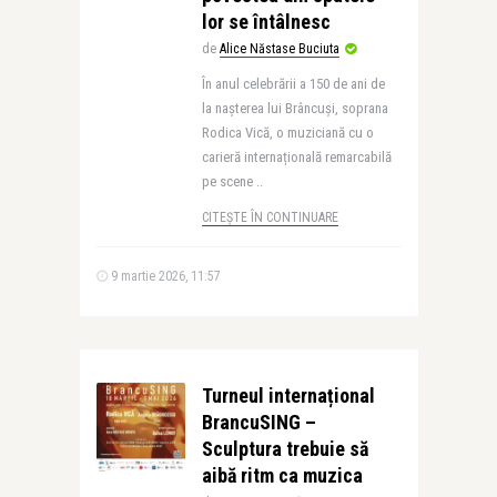
lor se întâlnesc
de
Alice Năstase Buciuta
În anul celebrării a 150 de ani de
la nașterea lui Brâncuși, soprana
Rodica Vică, o muziciană cu o
carieră internațională remarcabilă
pe scene ..
CITEȘTE ÎN CONTINUARE
9 martie 2026, 11:57
Turneul internațional
BrancuSING –
Sculptura trebuie să
aibă ritm ca muzica