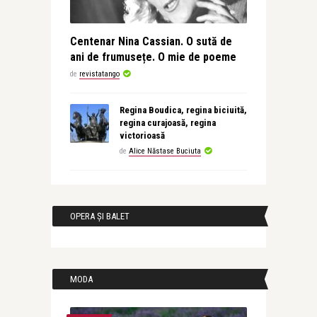
Centenar Nina Cassian. O sută de
ani de frumusețe. O mie de poeme
de
revistatango
Regina Boudica, regina biciuită,
regina curajoasă, regina
victorioasă
de
Alice Năstase Buciuta
OPERA ȘI BALET
MODA