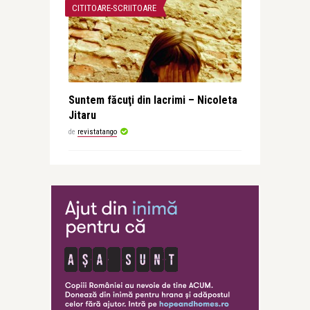
CITITOARE-SCRIITOARE
Suntem făcuţi din lacrimi – Nicoleta
Jitaru
de
revistatango