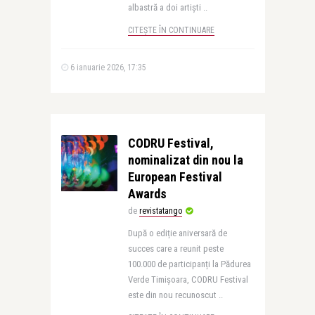
albastră a doi artiști ..
CITEȘTE ÎN CONTINUARE
6 ianuarie 2026, 17:35
CODRU Festival,
nominalizat din nou la
European Festival
Awards
de
revistatango
După o ediție aniversară de
succes care a reunit peste
100.000 de participanți la Pădurea
Verde Timișoara, CODRU Festival
este din nou recunoscut ..