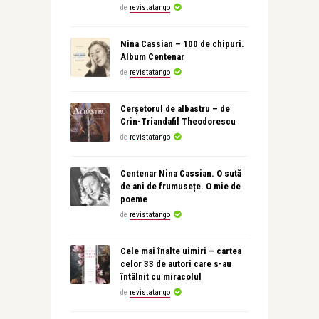
de
revistatango
Nina Cassian – 100 de chipuri.
Album Centenar
de
revistatango
Cerșetorul de albastru – de
Crin-Triandafil Theodorescu
de
revistatango
Centenar Nina Cassian. O sută
de ani de frumusețe. O mie de
poeme
de
revistatango
Cele mai înalte uimiri – cartea
celor 33 de autori care s-au
întâlnit cu miracolul
de
revistatango