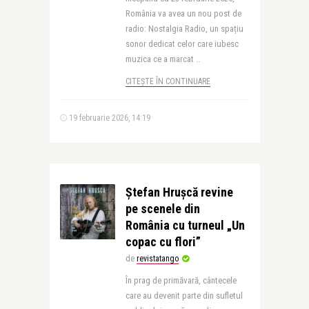
România va avea un nou post de
radio: Nostalgia Radio, un spațiu
sonor dedicat celor care iubesc
muzica ce a marcat ..
CITEȘTE ÎN CONTINUARE
19 februarie 2026, 14:19
Ștefan Hrușcă revine
pe scenele din
România cu turneul „Un
copac cu flori”
de
revistatango
În prag de primăvară, cântecele
care au devenit parte din sufletul