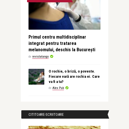
Primul centru multidisciplinar
integrat pentru tratarea
melanomului, deschis la București
de
revistatango
O rochie, o briză, o poveste.
Fiecare vară are rochia ei. Care
va fi a ta?
de
Alex Pub
CITITOARE-SCRIITOARE