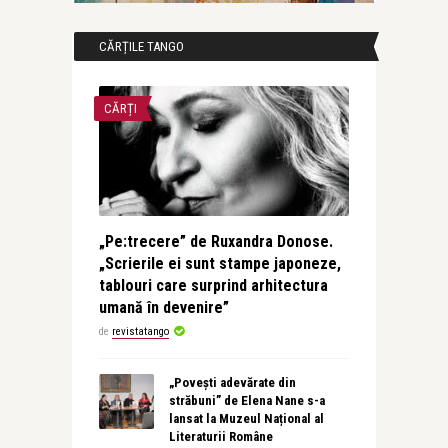
CĂRȚILE TANGO
CĂRȚI
„Pe:trecere” de Ruxandra Donose.
„Scrierile ei sunt stampe japoneze,
tablouri care surprind arhitectura
umană în devenire”
de
revistatango
„Povești adevărate din
străbuni” de Elena Nane s-a
lansat la Muzeul Național al
Literaturii Române