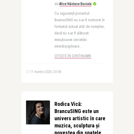
de
Alice Năstase Buciuta
Cu siguranță proiectul
BrancuSING nu s-ar fi conturat în
formatul actual atât de complex,
dacă nu s-ar fi alăturat
minuțioasei cercetări
interdisciplinare ..
CITEȘTE ÎN CONTINUARE
11 martie 2026, 20:06
Rodica Vică:
BrancuSING este un
univers artistic în care
muzica, sculptura și
povestea din spatele