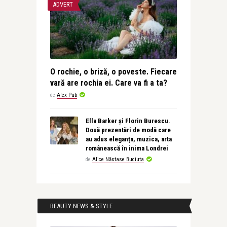
ADVERT
O rochie, o briză, o poveste. Fiecare
vară are rochia ei. Care va fi a ta?
de
Alex Pub
Ella Barker și Florin Burescu.
Două prezentări de modă care
au adus eleganța, muzica, arta
românească în inima Londrei
de
Alice Năstase Buciuta
BEAUTY NEWS & STYLE