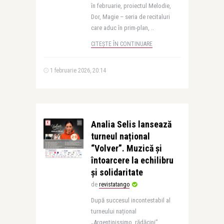
în februarie, proiectul Melodie,
Dor, Magie – seria de recitaluri
care aduc în prim-plan, ..
CITEȘTE ÎN CONTINUARE
1 februarie 2026, 20:14
Analia Selis lansează
turneul național
“Volver”. Muzică și
întoarcere la echilibru
și solidaritate
de
revistatango
După succesul incontestabil al
turneului național
„Argentinissimo, rădăcini”,