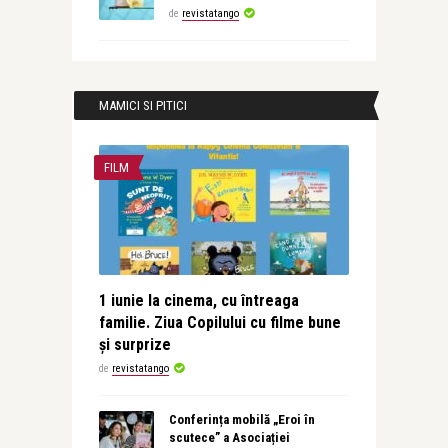
de
revistatango
MAMICI SI PITICI
FILM
1 iunie la cinema, cu întreaga
familie. Ziua Copilului cu filme bune
și surprize
de
revistatango
Conferința mobilă „Eroi în
scutece” a Asociației