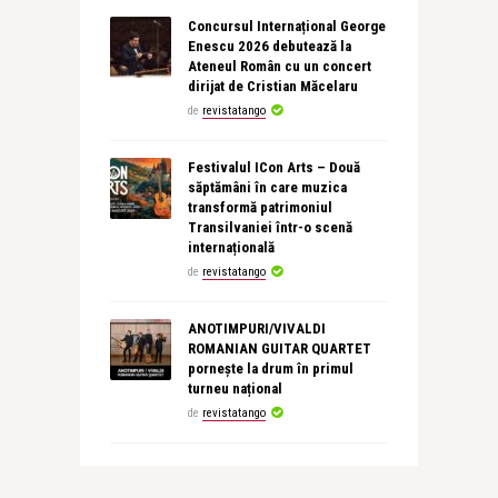
Concursul Internațional George
Enescu 2026 debutează la
Ateneul Român cu un concert
dirijat de Cristian Măcelaru
de
revistatango
Festivalul ICon Arts – Două
săptămâni în care muzica
transformă patrimoniul
Transilvaniei într-o scenă
internațională
de
revistatango
ANOTIMPURI/VIVALDI
ROMANIAN GUITAR QUARTET
pornește la drum în primul
turneu național
de
revistatango