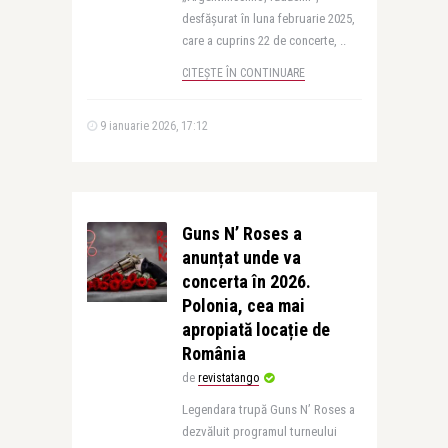
desfășurat în luna februarie 2025,
care a cuprins 22 de concerte, ..
CITEȘTE ÎN CONTINUARE
9 ianuarie 2026, 17:12
Guns N’ Roses a
anunțat unde va
concerta în 2026.
Polonia, cea mai
apropiată locație de
România
de
revistatango
Legendara trupă Guns N’ Roses a
dezvăluit programul turneului