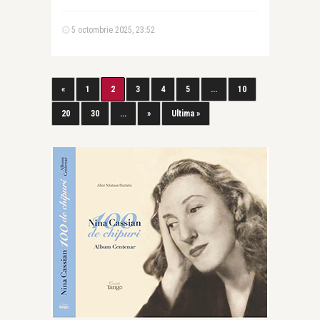
5 octombrie 2025, 23:52
«
1
2
3
4
5
...
10
20
30
...
»
Ultima »