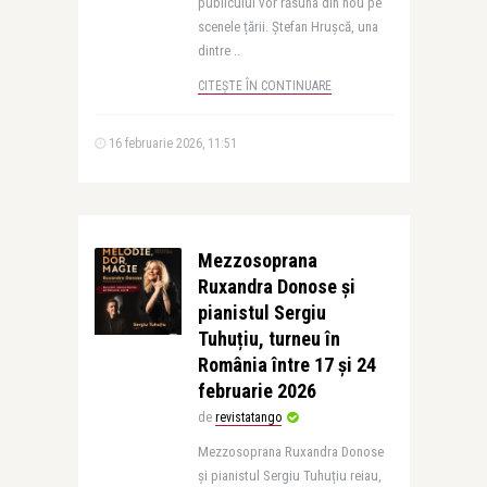
publicului vor răsuna din nou pe
scenele țării. Ștefan Hrușcă, una
dintre ..
CITEȘTE ÎN CONTINUARE
16 februarie 2026, 11:51
Mezzosoprana
Ruxandra Donose și
pianistul Sergiu
Tuhuțiu, turneu în
România între 17 și 24
februarie 2026
de
revistatango
Mezzosoprana Ruxandra Donose
și pianistul Sergiu Tuhuțiu reiau,