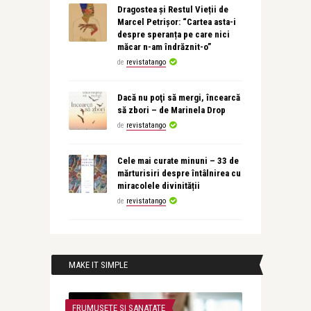
Dragostea și Restul Vieții de
Marcel Petrișor: “Cartea asta-i
despre speranța pe care nici
măcar n-am îndrăznit-o”
de
revistatango
Dacă nu poţi să mergi, încearcă
să zbori – de Marinela Drop
de
revistatango
Cele mai curate minuni – 33 de
mărturisiri despre întâlnirea cu
miracolele divinității
de
revistatango
MAKE IT SIMPLE
FRUMUSETE SI SANATATE