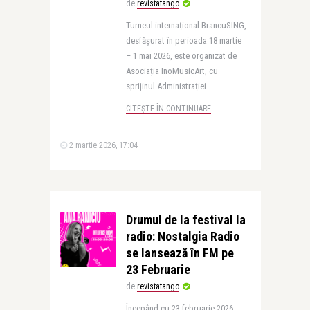
de
revistatango
Turneul internațional BrancuSING,
desfășurat în perioada 18 martie
– 1 mai 2026, este organizat de
Asociația InoMusicArt, cu
sprijinul Administrației ..
CITEȘTE ÎN CONTINUARE
2 martie 2026, 17:04
Drumul de la festival la
radio: Nostalgia Radio
se lansează în FM pe
23 Februarie
de
revistatango
Începând cu 23 februarie 2026,