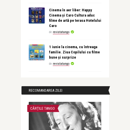
Cinema în aer liber: Happy
Cinema și Caro Cultura aduc
filme de artă pe terasa Hotelului
Caro
de
revistatango
1 iunie la cinema, cu întreaga
familie. Ziua Copilului cu filme
bune și surprize
de
revistatango
RECOMANDAREA ZILEI
CĂRȚILE TANGO