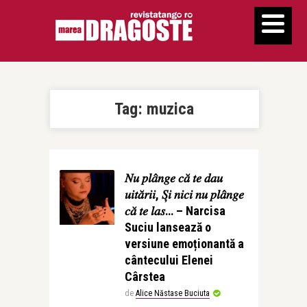
Tag:
muzica
𝑁𝑢 𝑝𝑙𝑎̂𝑛𝑔𝑒 𝑐𝑎̆ 𝑡𝑒 𝑑𝑎𝑢
𝑢𝑖𝑡𝑎̆𝑟𝑖𝑖, 𝑆̦𝑖 𝑛𝑖𝑐𝑖 𝑛𝑢 𝑝𝑙𝑎̂𝑛𝑔𝑒
𝑐𝑎̆ 𝑡𝑒 𝑙𝑎𝑠… – Narcisa
Suciu lansează o
versiune emoționantă a
cântecului Elenei
Cârstea
de
Alice Năstase Buciuta