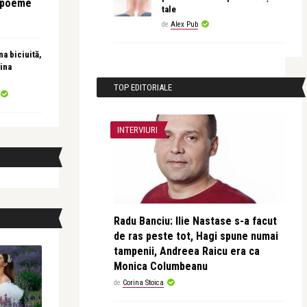
e poeme
tale
de
Alex Pub
a biciuită,
ina
TOP EDITORIALE
INTERVIURI
Radu Banciu: Ilie Nastase s-a facut
de ras peste tot, Hagi spune numai
tampenii, Andreea Raicu era ca
Monica Columbeanu
de
Corina Stoica