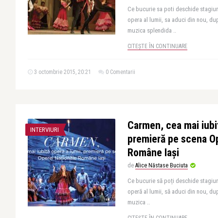
Ce bucurie sa poti deschide stagiun
opera al lumii, sa aduci din nou, dup
muzica splendida ..
CITEȘTE ÎN CONTINUARE
3 octombrie 2015, 20:21
0 Comentarii
Carmen, cea mai iubit
INTERVIURI
premieră pe scena Op
Române Iași
de
Alice Năstase Buciuta
Ce bucurie să poți deschide stagiun
operă al lumii, să aduci din nou, dup
muzica ..