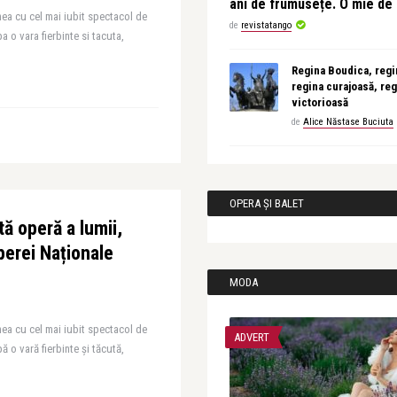
ani de frumusețe. O mie d
ea cu cel mai iubit spectacol de
de
revistatango
a o vara fierbinte si tacuta,
Regina Boudica, regin
regina curajoasă, reg
victorioasă
de
Alice Năstase Buciuta
OPERA ȘI BALET
ă operă a lumii,
erei Naționale
MODA
ea cu cel mai iubit spectacol de
ADVERT
ă o vară fierbinte și tăcută,