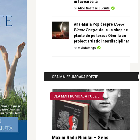
în favoarea ta
de
Alice Năstase Buciuta
Ana-Maria Pop despre 𝐶𝑜𝑣𝑜𝑟
𝑃𝑙𝑎𝑛𝑡𝑒 𝑃𝑜𝑒𝑧𝑖𝑒: de la un shop de
plante de pe terasa Obor la un
proiect artistic interdisciplinar
de
revistatango
CEA MAI FRUMOASA POEZIE
CEA MAI FRUMOASA POEZIE
Maxim Radu Niculai – Sens