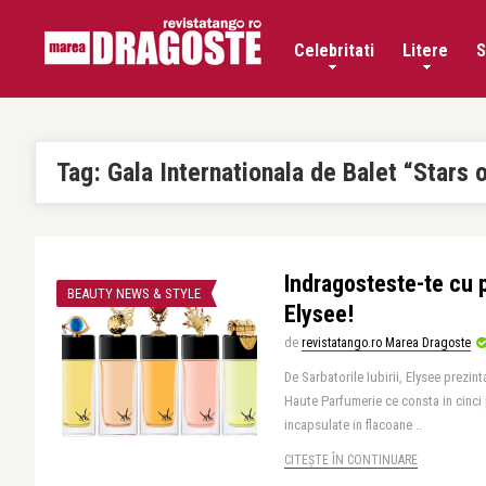
Celebritati
Litere
S
Tag:
Gala Internationala de Balet “Stars 
Indragosteste-te cu p
BEAUTY NEWS & STYLE
Elysee!
de
revistatango.ro Marea Dragoste
De Sarbatorile Iubirii, Elysee prezint
Haute Parfumerie ce consta in cinci
incapsulate in flacoane ..
CITEȘTE ÎN CONTINUARE