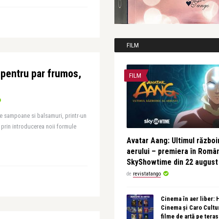
FILM
 pentru par frumos,
FILM
e sampoane si balsamuri, printr-un
 prin introducerea noii formule
Avatar Aang: Ultimul războin
aerului – premiera în Româ
SkyShowtime din 22 august
de
revistatango
Cinema în aer liber:
Cinema și Caro Cultu
filme de artă pe tera