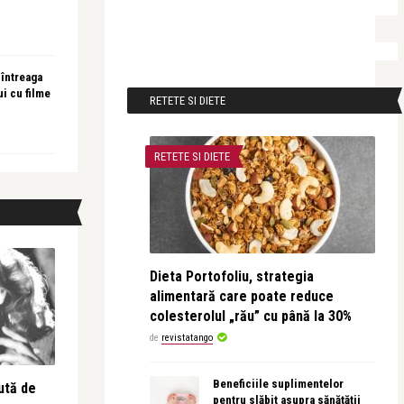
 întreaga
ui cu filme
RETETE SI DIETE
RETETE SI DIETE
Dieta Portofoliu, strategia
alimentară care poate reduce
colesterolul „rău” cu până la 30%
de
revistatango
Beneficiile suplimentelor
ută de
pentru slăbit asupra sănătății