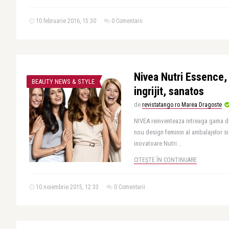
10 februarie 2016, 15:30
0 Comentarii
Nivea Nutri Essence,
BEAUTY NEWS & STYLE
ingrijit, sanatos
de
revistatango.ro Marea Dragoste
NIVEA reinventeaza intreaga gama d
nou design feminin al ambalajelor si
inovatoare Nutri ..
CITEȘTE ÎN CONTINUARE
10 noiembrie 2015, 12:33
0 Comentarii