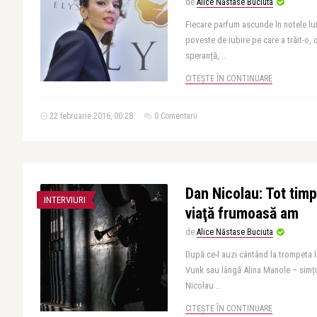
de
Alice Năstase Buciuta
Fiecare parfum ascunde în notele lui
poveste de iubire pe care a trăit-o, c
speranță, ..
CITEȘTE ÎN CONTINUARE
22 februarie 2016, 00:28
0 Comentarii
Dan Nicolau: Tot tim
INTERVIURI
viaţă frumoasă am
de
Alice Năstase Buciuta
După ce-l auzi cântând la trompeta l
Vunk sau lângă Alina Manole – simți
Nicolau ..
CITEȘTE ÎN CONTINUARE