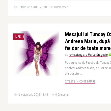
13 februarie 2017, 21:38
0 Comentarii
Mesajul lui Tuncay O
LIFE
Andreea Marin, după 
fie dor de toate mome
de
revistatango.ro Marea Dragoste
Pe pagina sa de Facebook, Tuncay Ozt
celebrei Andreea Marin, a publicat u
din punctul ..
CITEȘTE ÎN CONTINUARE
16 octombrie 2016, 11:48
0 Comentarii