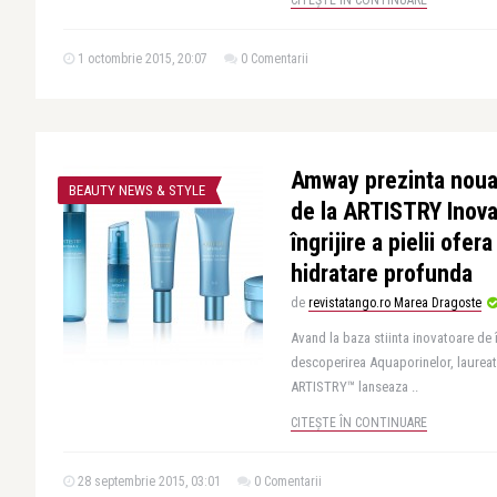
CITEȘTE ÎN CONTINUARE
1 octombrie 2015, 20:07
0 Comentarii
Amway prezinta noua
BEAUTY NEWS & STYLE
de la ARTISTRY Inova
îngrijire a pielii ofer
hidratare profunda
de
revistatango.ro Marea Dragoste
Avand la baza stiinta inovatoare de î
descoperirea Aquaporinelor, laureat
ARTISTRY™ lanseaza ..
CITEȘTE ÎN CONTINUARE
28 septembrie 2015, 03:01
0 Comentarii