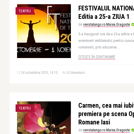
FESTIVALUL NATION
TEATRU
Editia a 25-a ZIUA 1
de
revistatango.ro Marea Dragoste
S-a inaugurat cea de-a 25-a editie a 
eveniment emblematic pentru cunoa
romanesti, prin aducerea ..
CITEȘTE ÎN CONTINUARE
24 octombrie 2015, 14:15
0 Comentarii
Carmen, cea mai iubit
TEATRU
premiera pe scena Op
Romane Iasi
de
revistatango.ro Marea Dragoste