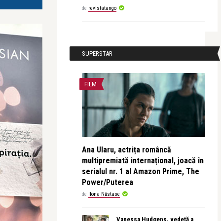
de
revistatango
SUPERSTAR
FILM
Ana Ularu, actrița româncă
multipremiată internațional, joacă în
serialul nr. 1 al Amazon Prime, The
Power/Puterea
de
Ilona Năstase
Vanessa Hudgens, vedetă a