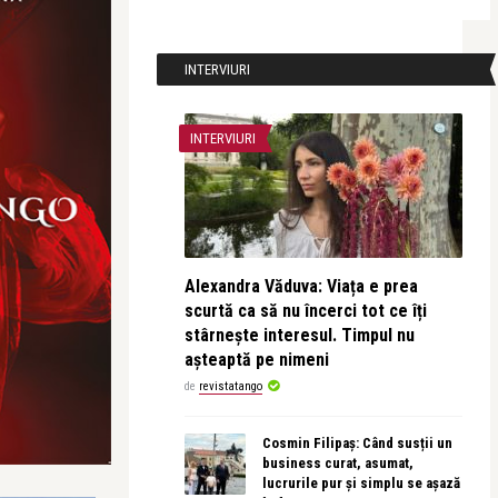
INTERVIURI
INTERVIURI
Alexandra Văduva: Viața e prea
scurtă ca să nu încerci tot ce îți
stârnește interesul. Timpul nu
așteaptă pe nimeni
de
revistatango
Cosmin Filipaș: Când susții un
business curat, asumat,
lucrurile pur și simplu se așază