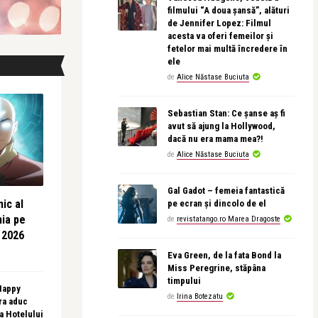
filmului “A doua șansă”, alături
de Jennifer Lopez: Filmul
acesta va oferi femeilor și
fetelor mai multă încredere în
ele
de
Alice Năstase Buciuta
Sebastian Stan: Ce șanse aș fi
avut să ajung la Hollywood,
dacă nu era mama mea?!
de
Alice Năstase Buciuta
Gal Gadot – femeia fantastică
ic al
pe ecran și dincolo de el
nia pe
de
revistatango.ro Marea Dragoste
 2026
Eva Green, de la fata Bond la
Miss Peregrine, stăpâna
timpului
 Happy
de
Irina Botezatu
ra aduc
sa Hotelului