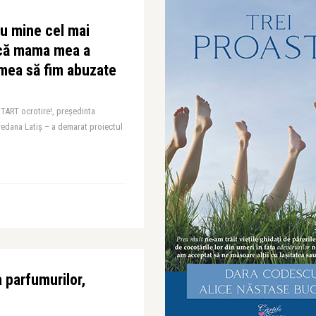
ru mine cel mai
 că mama mea a
 mea să fim abuzate
TART ocrotire!, președinta
edana Latiș – a demarat proiectul
 parfumurilor,