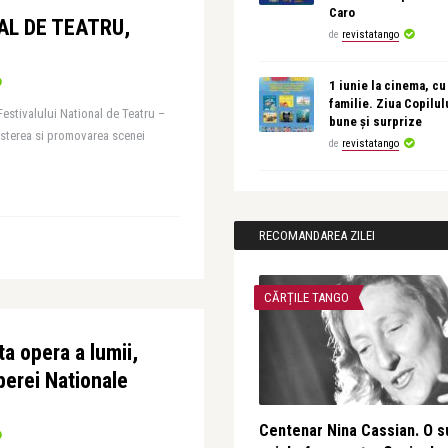
Caro
AL DE TEATRU,
de
revistatango
1 iunie la cinema, cu
familie. Ziua Copilul
Festivalului National de Teatru –
bune și surprize
sterea si promovarea scenei
de
revistatango
RECOMANDAREA ZILEI
CĂRȚILE TANGO
a opera a lumii,
erei Nationale
Centenar Nina Cassian. O s