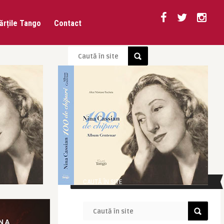
ărțile Tango
Contact
CAUTĂ ÎN SITE