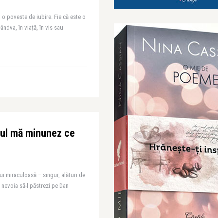
 o poveste de iubire. Fie că este o
ândva, în viață, în vis sau
pul mă minunez ce
ui miraculoasă – singur, alături de
 nevoia să-l păstrezi pe Dan