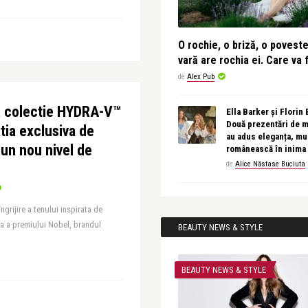
O rochie, o briză, o povest
vară are rochia ei. Care va f
de
Alex Pub
 colectie HYDRA-V™
Ella Barker și Florin
Două prezentări de 
tia exclusiva de
au adus eleganța, muz
a un nou nivel de
românească în inima
de
Alice Năstase Buciuta
ngrijire a tenului inspirata de
a a premiului Nobel, brandul
BEAUTY NEWS & STYLE
BEAUTY NEWS & STYLE