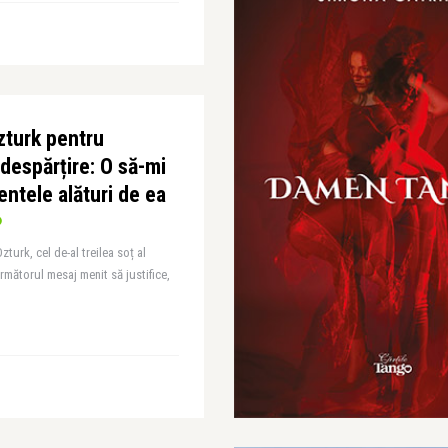
zturk pentru
despărțire: O să-mi
ntele alături de ea
urk, cel de-al treilea soț al
rmătorul mesaj menit să justifice,