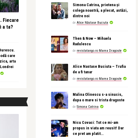
Simona Catrina, prietena și
colega noastră, a plecat, astăzi,
dintre noi
e. Fiecare
de
Alice Năstase Buciuta
i a ta?
Then & Now – Mihaela
Radulescu
 Burescu.
de
revistatango.ro Marea Dragoste
modă care
ica, arta
Alice Nastase Buciuta – Trufia
 Londrei
de a fi tanar
de
revistatango.ro Marea Dragoste
Malina Olinescu s-a sinucis,
dupa o mare si trista dragoste
de
Simona Catrina
Nicu Covaci: Tot ce mi-am
propus in viata am reusit! Dar
ce pret am platit…