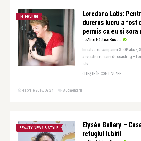
Loredana Latiș: Pent
INTERVIURI
dureros lucru a fost
permis ca eu și sora
de
Alice Năstase Buciuta
Inițiatoarea campaniei STOP abuz, S
asociației române de coaching – Lor
său ..
CITEȘTE ÎN CONTINUARE
4 aprilie 2016, 09:24
8 Comentarii
Elysée Gallery – Casa
BEAUTY NEWS & STYLE
refugiul iubirii