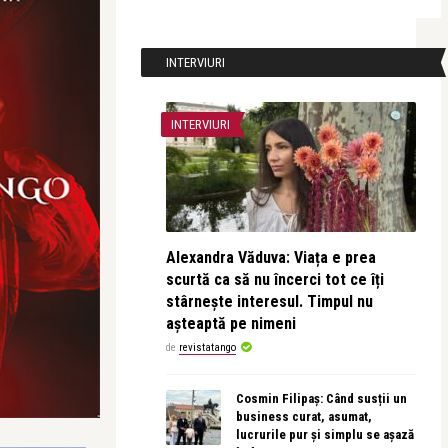
INTERVIURI
INTERVIURI
Alexandra Văduva: Viața e prea
scurtă ca să nu încerci tot ce îți
stârnește interesul. Timpul nu
așteaptă pe nimeni
de
revistatango
Cosmin Filipaș: Când susții un
business curat, asumat,
lucrurile pur și simplu se așază