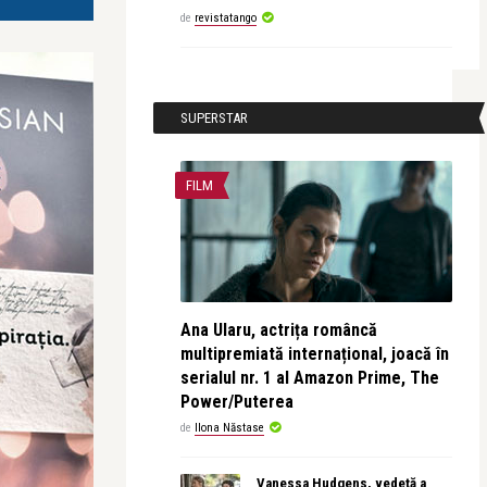
de
revistatango
SUPERSTAR
FILM
Ana Ularu, actrița româncă
multipremiată internațional, joacă în
serialul nr. 1 al Amazon Prime, The
Power/Puterea
de
Ilona Năstase
Vanessa Hudgens, vedetă a