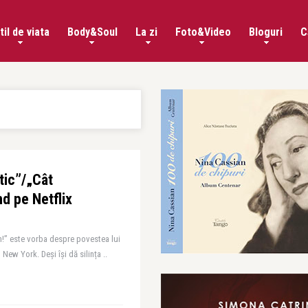
til de viata
Body&Soul
La zi
Foto&Video
Bloguri
C
ntic”/„Cât
d pe Netflix
m!” este vorba despre povestea lui
 New York. Deși își dă silința ..