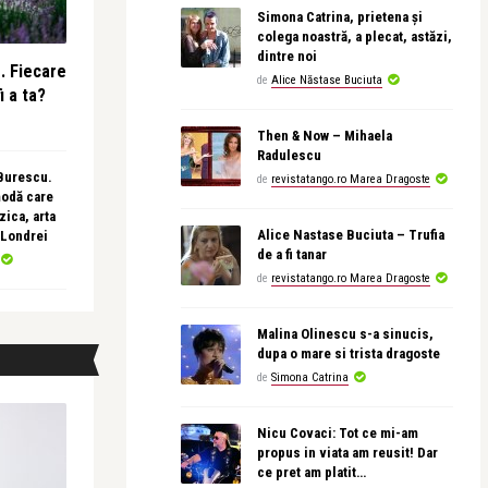
Simona Catrina, prietena și
colega noastră, a plecat, astăzi,
dintre noi
e. Fiecare
de
Alice Năstase Buciuta
i a ta?
Then & Now – Mihaela
Radulescu
 Burescu.
de
revistatango.ro Marea Dragoste
modă care
ica, arta
Alice Nastase Buciuta – Trufia
 Londrei
de a fi tanar
de
revistatango.ro Marea Dragoste
Malina Olinescu s-a sinucis,
dupa o mare si trista dragoste
de
Simona Catrina
Nicu Covaci: Tot ce mi-am
propus in viata am reusit! Dar
ce pret am platit…