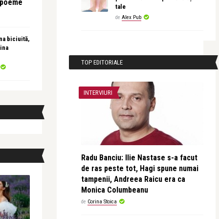
e poeme
tale
de
Alex Pub
a biciuită,
ina
TOP EDITORIALE
INTERVIURI
Radu Banciu: Ilie Nastase s-a facut
de ras peste tot, Hagi spune numai
tampenii, Andreea Raicu era ca
Monica Columbeanu
de
Corina Stoica