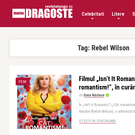
Celebritati
Litere
S
Tag:
Rebel Wilson
Filmul „Isn’t It Roma
FILM
romantism!”, în curân
de
Ilona Năstase
În „Isn’t It Romantic”/„Cât romantis
Natalie (Rebel Wilson), o arhitectă în
CITEȘTE ÎN CONTINUARE