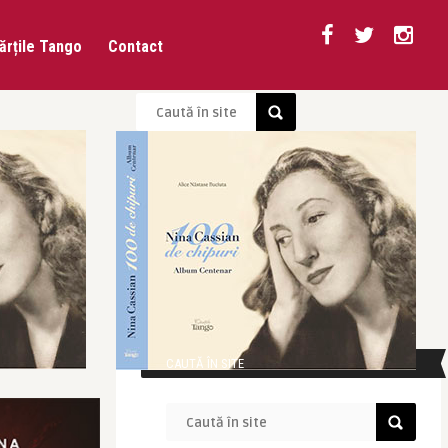
ărțile Tango
Contact
CAUTĂ ÎN SITE