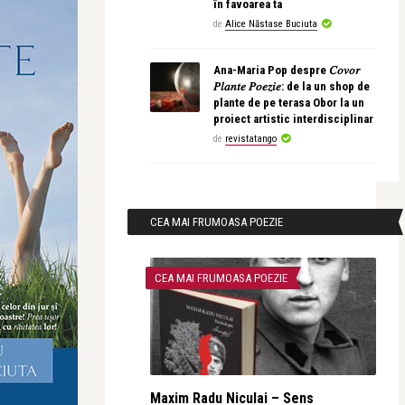
în favoarea ta
de
Alice Năstase Buciuta
Ana-Maria Pop despre 𝐶𝑜𝑣𝑜𝑟
𝑃𝑙𝑎𝑛𝑡𝑒 𝑃𝑜𝑒𝑧𝑖𝑒: de la un shop de
plante de pe terasa Obor la un
proiect artistic interdisciplinar
de
revistatango
CEA MAI FRUMOASA POEZIE
CEA MAI FRUMOASA POEZIE
Maxim Radu Niculai – Sens