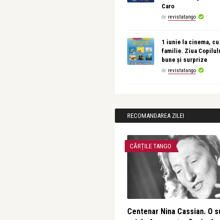
Caro
de
revistatango
1 iunie la cinema, cu
familie. Ziua Copilul
bune și surprize
de
revistatango
RECOMANDAREA ZILEI
CĂRȚILE TANGO
Centenar Nina Cassian. O s