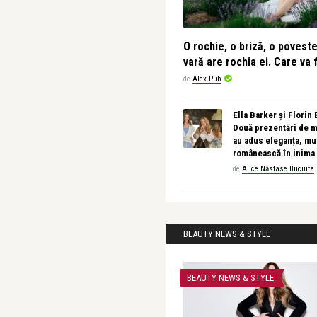
O rochie, o briză, o povest
vară are rochia ei. Care va f
de
Alex Pub
Ella Barker și Florin
Două prezentări de 
au adus eleganța, muz
românească în inima
de
Alice Năstase Buciuta
BEAUTY NEWS & STYLE
BEAUTY NEWS & STYLE