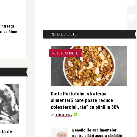
 întreaga
ui cu filme
RETETE SI DIETE
RETETE SI DIETE
Dieta Portofoliu, strategia
alimentară care poate reduce
colesterolul „rău” cu până la 30%
de
revistatango
Beneficiile suplimentelor
ută de
pentru slăbit asupra sănătății