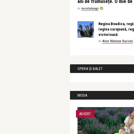
ani de frumusețe. O mie d
de
revistatango
Regina Boudica, regin
regina curajoasă, reg
victorioasă
de
Alice Năstase Buciuta
OPERA ȘI BALET
MODA
ADVERT