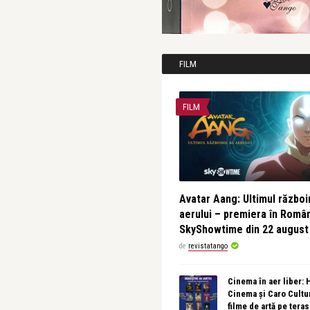
FILM
FILM
Avatar Aang: Ultimul războin
aerului – premiera în Româ
SkyShowtime din 22 august
de
revistatango
Cinema în aer liber:
Cinema și Caro Cultu
filme de artă pe tera