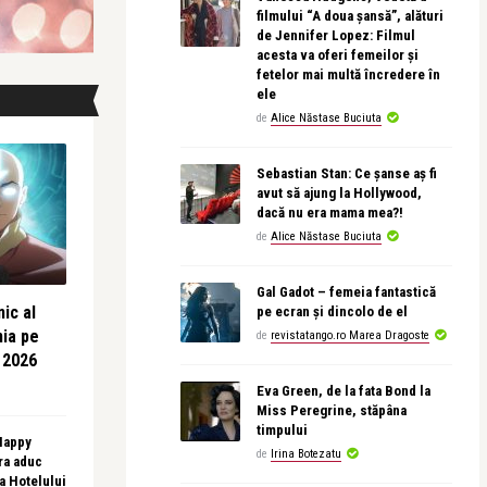
filmului “A doua șansă”, alături
de Jennifer Lopez: Filmul
acesta va oferi femeilor și
fetelor mai multă încredere în
ele
de
Alice Năstase Buciuta
Sebastian Stan: Ce șanse aș fi
avut să ajung la Hollywood,
dacă nu era mama mea?!
de
Alice Năstase Buciuta
Gal Gadot – femeia fantastică
ic al
pe ecran și dincolo de el
nia pe
de
revistatango.ro Marea Dragoste
 2026
Eva Green, de la fata Bond la
Miss Peregrine, stăpâna
timpului
 Happy
de
Irina Botezatu
ra aduc
sa Hotelului