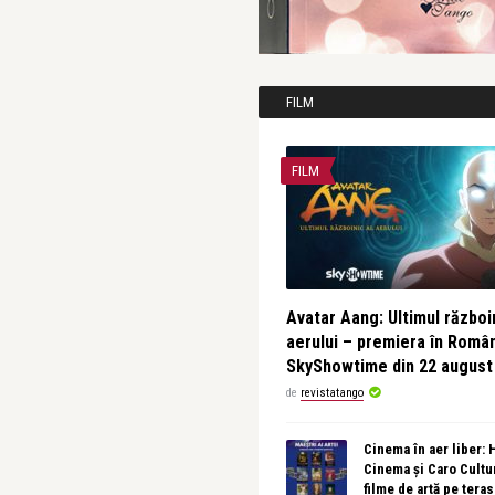
FILM
FILM
Avatar Aang: Ultimul războin
aerului – premiera în Româ
SkyShowtime din 22 august
de
revistatango
Cinema în aer liber:
Cinema și Caro Cultu
filme de artă pe tera