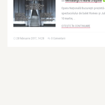
de
revistatango.ro Marea Dragoste
Opera Națională București prezintă 
spectacolului de balet Romeo și Juli
10 martie, ..
CITEȘTE ÎN CONTINUARE
28 februarie 2017, 14:28
0 Comentarii