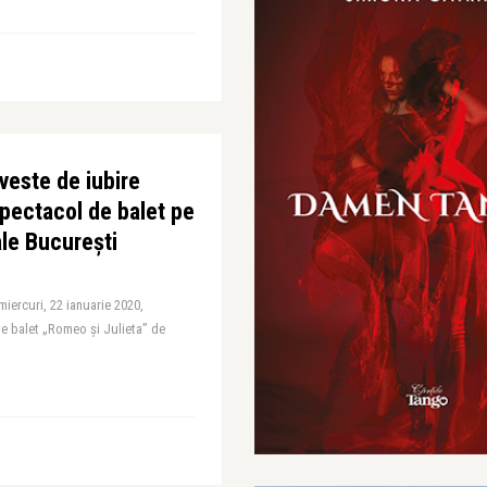
este de iubire
spectacol de balet pe
le București
iercuri, 22 ianuarie 2020,
e balet „Romeo și Julieta” de