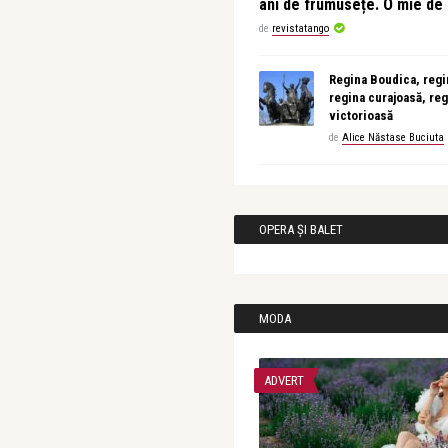
ani de frumusețe. O mie d
de
revistatango
Regina Boudica, regin
regina curajoasă, reg
victorioasă
de
Alice Năstase Buciuta
OPERA ȘI BALET
MODA
ADVERT