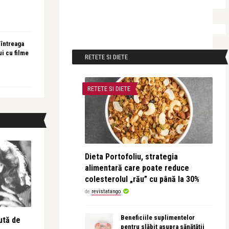
 întreaga
ui cu filme
RETETE SI DIETE
RETETE SI DIETE
Dieta Portofoliu, strategia
alimentară care poate reduce
colesterolul „rău” cu până la 30%
de
revistatango
Beneficiile suplimentelor
ută de
pentru slăbit asupra sănătății