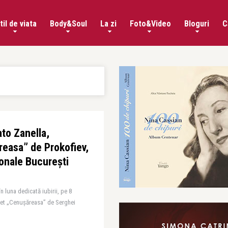
til de viata
Body&Soul
La zi
Foto&Video
Bloguri
C
to Zanella,
easa” de Prokofiev,
onale București
n luna dedicată iubirii, pe 8
alet „Cenușăreasa” de Serghei