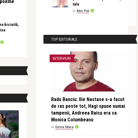
e poeme
tale
de
Alex Pub
a biciuită,
ina
TOP EDITORIALE
INTERVIURI
Radu Banciu: Ilie Nastase s-a facut
de ras peste tot, Hagi spune numai
tampenii, Andreea Raicu era ca
Monica Columbeanu
de
Corina Stoica