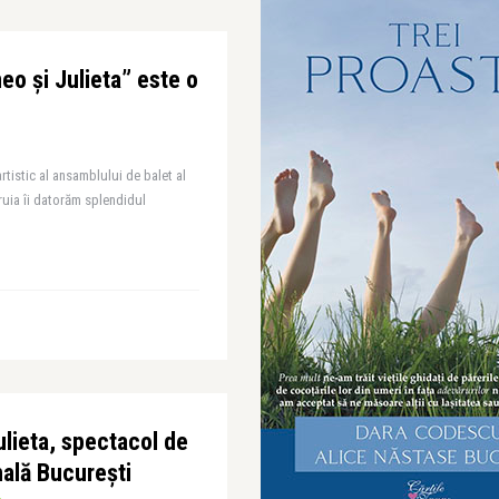
eo și Julieta” este o
tistic al ansamblului de balet al
ruia îi datorăm splendidul
lieta, spectacol de
nală București