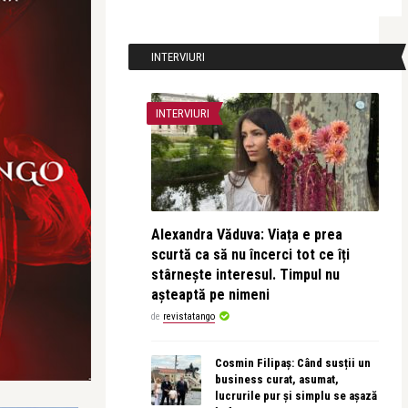
INTERVIURI
INTERVIURI
Alexandra Văduva: Viața e prea
scurtă ca să nu încerci tot ce îți
stârnește interesul. Timpul nu
așteaptă pe nimeni
de
revistatango
Cosmin Filipaș: Când susții un
business curat, asumat,
lucrurile pur și simplu se așază