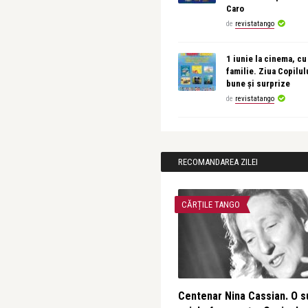
Caro
de
revistatango
1 iunie la cinema, cu
familie. Ziua Copilul
bune și surprize
de
revistatango
RECOMANDAREA ZILEI
CĂRȚILE TANGO
Centenar Nina Cassian. O s