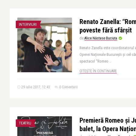
Renato Zanella: “Rom
INTERVIURI
poveste fără sfârșit
de
Alice Năstase Buciuta
Renato Zanella este coordonatorul ar
Operei Naționale București și cel că
spectacol “Romeo ..
CITEȘTE ÎN CONTINUARE
29 iulie 2017, 12:43
0 Comentarii
Premieră Romeo și Ju
TEATRU
balet, la Opera Națio