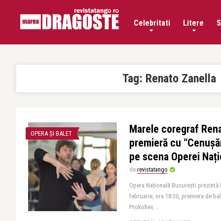
Celebritati
Litere
S
Tag:
Renato Zanella
Marele coregraf Rena
OPERA ȘI BALET
premieră cu “Cenușăr
pe scena Operei Nați
de
revistatango
Opera Națională București prezintă î
februarie, ora 18:30, premiera de b
Prokofiev, ..