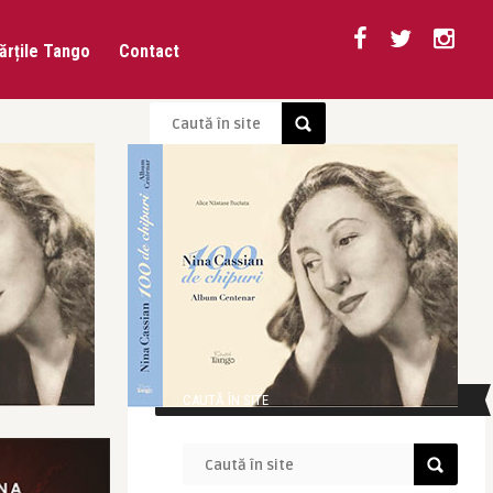
ărțile Tango
Contact
CAUTĂ ÎN SITE