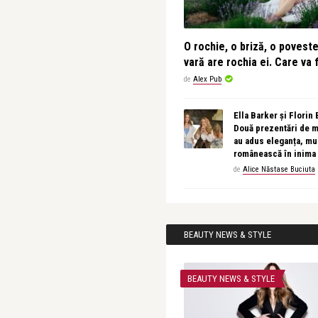
O rochie, o briză, o povest
vară are rochia ei. Care va f
de
Alex Pub
Ella Barker și Florin
Două prezentări de 
au adus eleganța, muz
românească în inima
de
Alice Năstase Buciuta
BEAUTY NEWS & STYLE
BEAUTY NEWS & STYLE