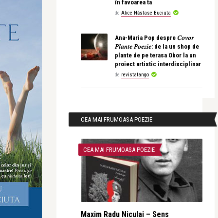
în favoarea ta
de
Alice Năstase Buciuta
Ana-Maria Pop despre 𝐶𝑜𝑣𝑜𝑟
𝑃𝑙𝑎𝑛𝑡𝑒 𝑃𝑜𝑒𝑧𝑖𝑒: de la un shop de
plante de pe terasa Obor la un
proiect artistic interdisciplinar
de
revistatango
CEA MAI FRUMOASA POEZIE
CEA MAI FRUMOASA POEZIE
Maxim Radu Niculai – Sens