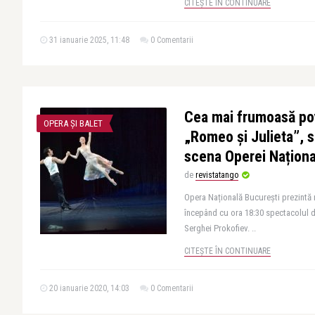
CITEȘTE ÎN CONTINUARE
31 ianuarie 2025, 11:48
0 Comentarii
Cea mai frumoasă pov
OPERA ȘI BALET
„Romeo și Julieta”, 
scena Operei Naționa
de
revistatango
Opera Națională București prezintă m
începând cu ora 18:30 spectacolul d
Serghei Prokofiev. ..
CITEȘTE ÎN CONTINUARE
20 ianuarie 2020, 14:03
0 Comentarii