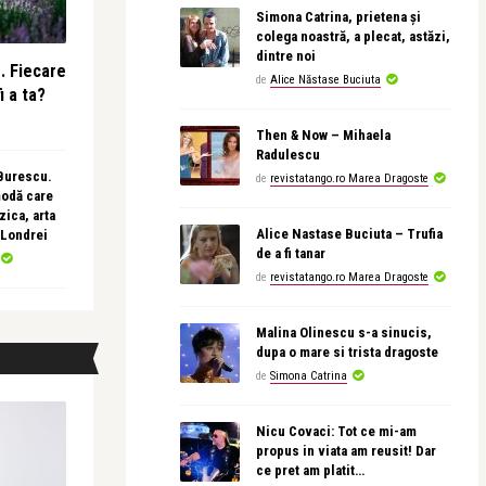
Simona Catrina, prietena și
colega noastră, a plecat, astăzi,
dintre noi
e. Fiecare
de
Alice Năstase Buciuta
i a ta?
Then & Now – Mihaela
Radulescu
 Burescu.
de
revistatango.ro Marea Dragoste
modă care
ica, arta
Alice Nastase Buciuta – Trufia
 Londrei
de a fi tanar
de
revistatango.ro Marea Dragoste
Malina Olinescu s-a sinucis,
dupa o mare si trista dragoste
de
Simona Catrina
Nicu Covaci: Tot ce mi-am
propus in viata am reusit! Dar
ce pret am platit…