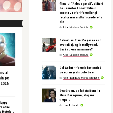
filmului “A doua șansă”, alături
de Jennifer Lopez: Filmul
acesta va oferi femeilor și
fetelor mai multă încredere în
ele
de
Alice Năstase Buciuta
Sebastian Stan: Ce șanse aș fi
avut să ajung la Hollywood,
dacă nu era mama mea?!
de
Alice Năstase Buciuta
Gal Gadot – femeia fantastică
ic al
pe ecran și dincolo de el
nia pe
de
revistatango.ro Marea Dragoste
 2026
Eva Green, de la fata Bond la
Miss Peregrine, stăpâna
timpului
 Happy
de
Irina Botezatu
ra aduc
sa Hotelului