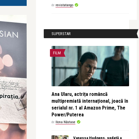
de
revistatango
SUPERSTAR
FILM
Ana Ularu, actrița româncă
multipremiată internațional, joacă în
serialul nr. 1 al Amazon Prime, The
Power/Puterea
de
Ilona Năstase
Vanessa Hudgens, vedetă a