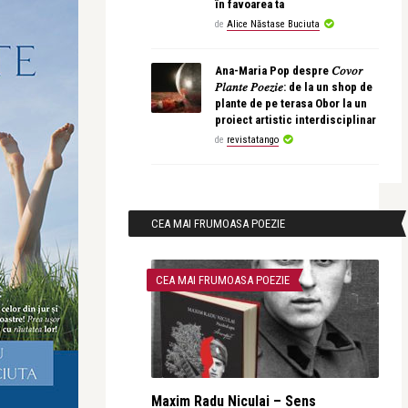
în favoarea ta
de
Alice Năstase Buciuta
Ana-Maria Pop despre 𝐶𝑜𝑣𝑜𝑟
𝑃𝑙𝑎𝑛𝑡𝑒 𝑃𝑜𝑒𝑧𝑖𝑒: de la un shop de
plante de pe terasa Obor la un
proiect artistic interdisciplinar
de
revistatango
CEA MAI FRUMOASA POEZIE
CEA MAI FRUMOASA POEZIE
Maxim Radu Niculai – Sens