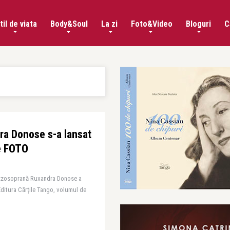
til de viata
Body&Soul
La zi
Foto&Video
Bloguri
C
ra Donose s-a lansat
ie FOTO
mezzosoprană Ruxandra Donose a
Editura Cărțile Tango, volumul de