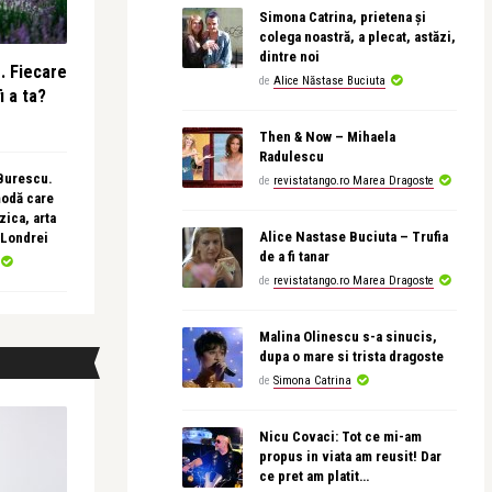
Simona Catrina, prietena și
colega noastră, a plecat, astăzi,
dintre noi
e. Fiecare
de
Alice Năstase Buciuta
i a ta?
Then & Now – Mihaela
Radulescu
 Burescu.
de
revistatango.ro Marea Dragoste
modă care
ica, arta
Alice Nastase Buciuta – Trufia
 Londrei
de a fi tanar
de
revistatango.ro Marea Dragoste
Malina Olinescu s-a sinucis,
dupa o mare si trista dragoste
de
Simona Catrina
Nicu Covaci: Tot ce mi-am
propus in viata am reusit! Dar
ce pret am platit…