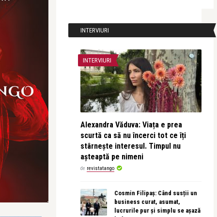
INTERVIURI
INTERVIURI
Alexandra Văduva: Viața e prea
scurtă ca să nu încerci tot ce îți
stârnește interesul. Timpul nu
așteaptă pe nimeni
de
revistatango
Cosmin Filipaș: Când susții un
business curat, asumat,
lucrurile pur și simplu se așază