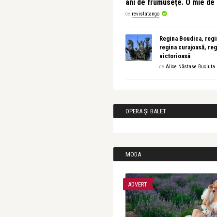
ani de frumusețe. O mie d
de
revistatango
Regina Boudica, regin
regina curajoasă, reg
victorioasă
de
Alice Năstase Buciuta
OPERA ȘI BALET
MODA
ADVERT