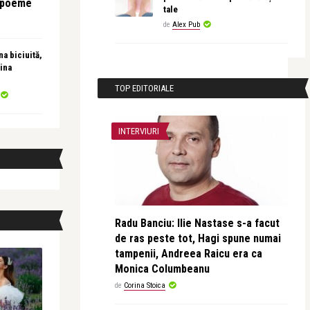
e poeme
tale
de
Alex Pub
a biciuită,
ina
TOP EDITORIALE
INTERVIURI
Radu Banciu: Ilie Nastase s-a facut
de ras peste tot, Hagi spune numai
tampenii, Andreea Raicu era ca
Monica Columbeanu
de
Corina Stoica