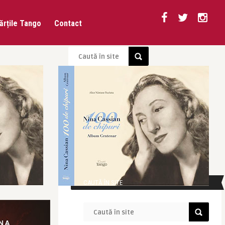
ărțile Tango
Contact
CAUTĂ ÎN SITE