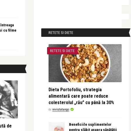
 întreaga
ui cu filme
RETETE SI DIETE
RETETE SI DIETE
Dieta Portofoliu, strategia
alimentară care poate reduce
colesterolul „rău” cu până la 30%
de
revistatango
Beneficiile suplimentelor
ută de
pentru slăbit asupra sănătății