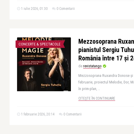
1 iulie 2026, 01:30
0 Comentarii
Mezzosoprana Ruxan
CONCERTE & SPECTACOLE
pianistul Sergiu Tuhu
România între 17 și 
de
revistatango
Mezzosoprana Ruxandra Donose și pi
februarie, proiectul Melodie, Dor, M
în prim-plan, ..
CITEȘTE ÎN CONTINUARE
1 februarie 2026, 20:14
0 Comentarii