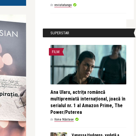
de
revistatango
SUPERSTAR
FILM
Ana Ularu, actrița româncă
multipremiată internațional, joacă în
serialul nr. 1 al Amazon Prime, The
Power/Puterea
de
Ilona Năstase
Vanessa Hudgens, vedetă a