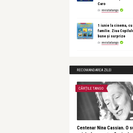
Caro
de
revistatango
1 iunie la cinema, cu
familie. Ziua Copilul
bune și surprize
de
revistatango
RECOMANDAREA ZILEI
CĂRȚILE TANGO
Centenar Nina Cassian. O s