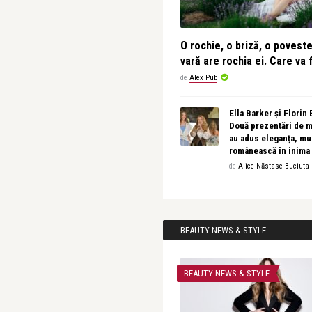
O rochie, o briză, o povest
vară are rochia ei. Care va f
de
Alex Pub
Ella Barker și Florin
Două prezentări de 
au adus eleganța, muz
românească în inima
de
Alice Năstase Buciuta
BEAUTY NEWS & STYLE
BEAUTY NEWS & STYLE