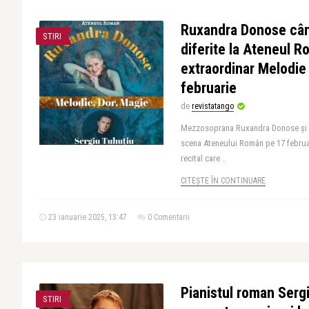
Ruxandra Donose cânt
STIRI
diferite la Ateneul R
extraordinar Melodie
februarie
de
revistatango
Mezzosoprana Ruxandra Donose și pi
scena Ateneului Român pe 17 februari
recital care ..
CITEȘTE ÎN CONTINUARE
23 ianuarie 2025, 13:47
0 Comentarii
Pianistul roman Serg
STIRI