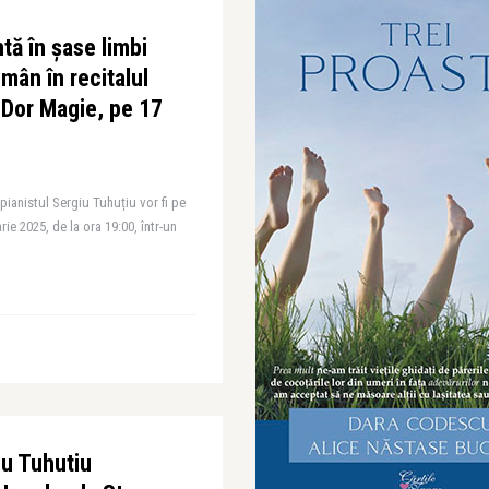
ă în șase limbi
omân în recitalul
 Dor Magie, pe 17
anistul Sergiu Tuhuțiu vor fi pe
e 2025, de la ora 19:00, într-un
iu Tuhutiu