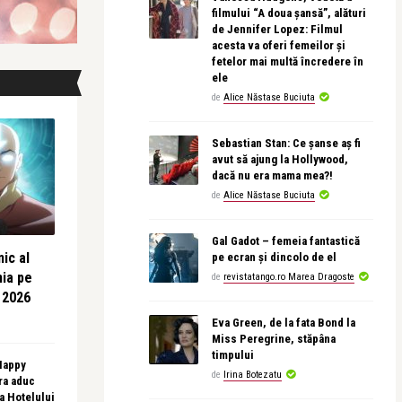
filmului “A doua șansă”, alături
de Jennifer Lopez: Filmul
acesta va oferi femeilor și
fetelor mai multă încredere în
ele
de
Alice Năstase Buciuta
Sebastian Stan: Ce șanse aș fi
avut să ajung la Hollywood,
dacă nu era mama mea?!
de
Alice Năstase Buciuta
Gal Gadot – femeia fantastică
ic al
pe ecran și dincolo de el
nia pe
de
revistatango.ro Marea Dragoste
 2026
Eva Green, de la fata Bond la
Miss Peregrine, stăpâna
timpului
 Happy
de
Irina Botezatu
ra aduc
sa Hotelului