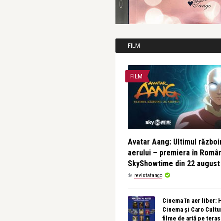
FILM
FILM
Avatar Aang: Ultimul războin
aerului – premiera în Româ
SkyShowtime din 22 august
de
revistatango
Cinema în aer liber:
Cinema și Caro Cultu
filme de artă pe tera