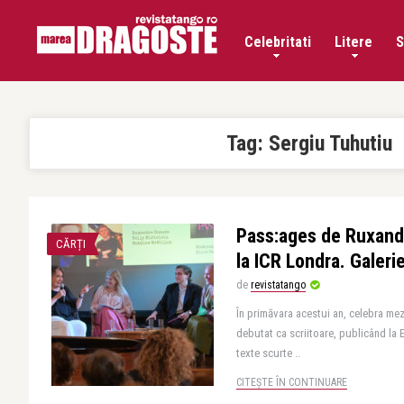
Celebritati
Litere
S
Tag:
Sergiu Tuhutiu
Pass:ages de Ruxand
CĂRȚI
la ICR Londra. Galer
de
revistatango
În primăvara acestui an, celebra 
debutat ca scriitoare, publicând la 
texte scurte ..
CITEȘTE ÎN CONTINUARE