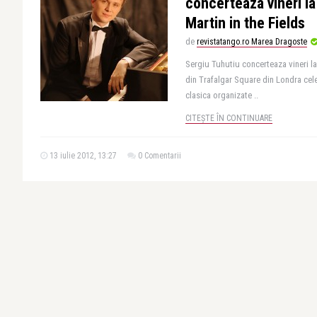
concerteaza vineri la
Martin in the Fields
de
revistatango.ro Marea Dragoste
Sergiu Tuhutiu concerteaza vineri la 
din Trafalgar Square din Londra cel
clasica organizate ..
CITEȘTE ÎN CONTINUARE
13 iulie 2012, 13:27
0 Comentarii