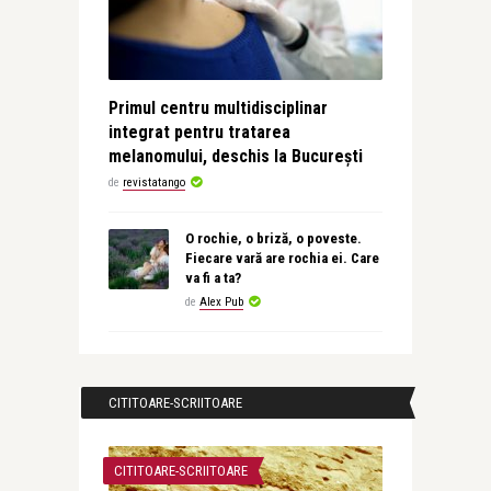
Primul centru multidisciplinar
integrat pentru tratarea
melanomului, deschis la București
de
revistatango
O rochie, o briză, o poveste.
Fiecare vară are rochia ei. Care
va fi a ta?
de
Alex Pub
CITITOARE-SCRIITOARE
CITITOARE-SCRIITOARE