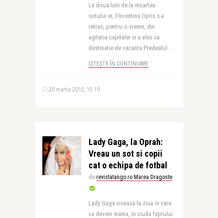
La doua luni de la moartea
sotului ei, Florentina Opris s-a
retras, pentru o vreme, din
agitatia capitalei si a ales ca
destinatie de vacanta Predealul. ..
CITEȘTE ÎN CONTINUARE
20 martie 2012, 15:10
Lady Gaga, la Oprah:
Vreau un sot si copii
cat o echipa de fotbal
de
revistatango.ro Marea Dragoste
Lady Gaga viseaza la ziua in care
va deveni mama, in ciuda faptului