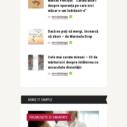
Marcel Petrișor: “Cartea asta-i
despre speranța pe care nici
măcar n-am îndrăznit-o”
de
revistatango
Dacă nu poţi să mergi, încearcă
să zbori – de Marinela Drop
de
revistatango
Cele mai curate minuni – 33 de
mărturisiri despre întâlnirea cu
miracolele divinității
de
revistatango
MAKE IT SIMPLE
FRUMUSETE SI SANATATE