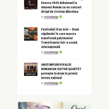
Enescu 2026 debutează la
Ateneul Român cu un concert
dirijat de Cristian Măcelaru
de
revistatango
Festivalul ICon Arts – Două
săptămâni în care muzica
transformă patrimoniul
Transilvaniei într-o scenă
internațională
de
revistatango
ANOTIMPURI/VIVALDI
ROMANIAN GUITAR QUARTET
pornește la drum în primul
turneu național
de
revistatango