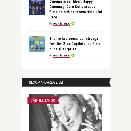
Cinema în aer liber: Happy
Cinema și Caro Cultura aduc
filme de artă pe terasa Hotelului
Caro
de
revistatango
1 iunie la cinema, cu întreaga
familie. Ziua Copilului cu filme
bune și surprize
de
revistatango
RECOMANDAREA ZILEI
CĂRȚILE TANGO