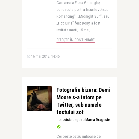
Cantareata Elena Gheorghe,
cunoscuta pentru hiturile „Disco
Romancing”, „Midnight Sun”, sau
„Hot Girls” feat Dony, a fost
invitata marti, 15 mai, ..
CITEȘTE ÎN CONTINUARE
16 mai 2012, 14:46
Fotografie bizara: Demi
Moore s-a intors pe
Twitter, sub numele
fostului sot
de
revistatango.ro Marea Dragoste
Cei peste patru milioane de