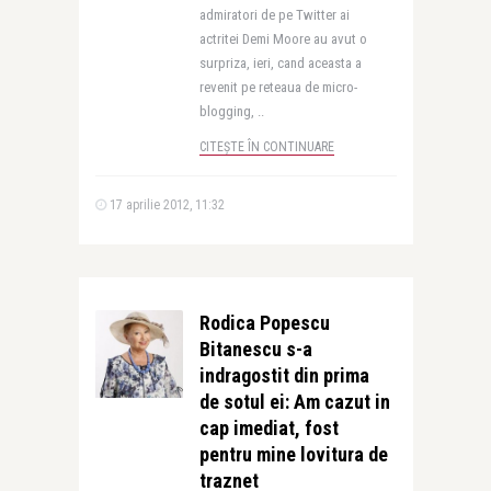
admiratori de pe Twitter ai
actritei Demi Moore au avut o
surpriza, ieri, cand aceasta a
revenit pe reteaua de micro-
blogging, ..
CITEȘTE ÎN CONTINUARE
17 aprilie 2012, 11:32
Rodica Popescu
Bitanescu s-a
indragostit din prima
de sotul ei: Am cazut in
cap imediat, fost
pentru mine lovitura de
traznet