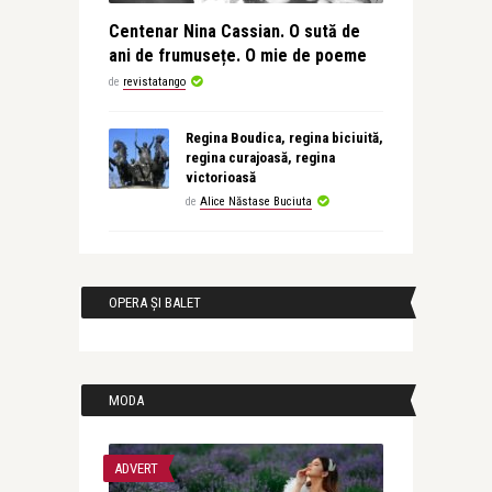
Centenar Nina Cassian. O sută de
ani de frumusețe. O mie de poeme
de
revistatango
Regina Boudica, regina biciuită,
regina curajoasă, regina
victorioasă
de
Alice Năstase Buciuta
OPERA ȘI BALET
MODA
ADVERT