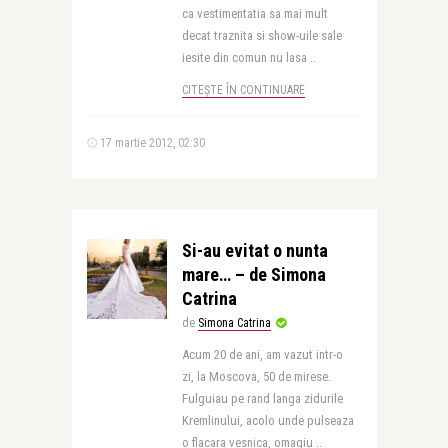
ca vestimentatia sa mai mult
decat traznita si show-uile sale
iesite din comun nu lasa ..
CITEȘTE ÎN CONTINUARE
17 martie 2012, 02:30
Si-au evitat o nunta
mare… – de Simona
Catrina
de
Simona Catrina
Acum 20 de ani, am vazut intr-o
zi, la Moscova, 50 de mirese.
Fulguiau pe rand langa zidurile
Kremlinului, acolo unde pulseaza
o flacara vesnica, omagiu ..