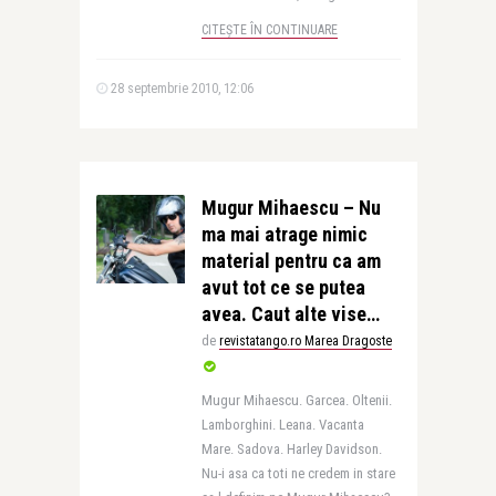
CITEȘTE ÎN CONTINUARE
28 septembrie 2010, 12:06
Mugur Mihaescu – Nu
ma mai atrage nimic
material pentru ca am
avut tot ce se putea
avea. Caut alte vise…
de
revistatango.ro Marea Dragoste
Mugur Mihaescu. Garcea. Oltenii.
Lamborghini. Leana. Vacanta
Mare. Sadova. Harley Davidson.
Nu-i asa ca toti ne credem in stare