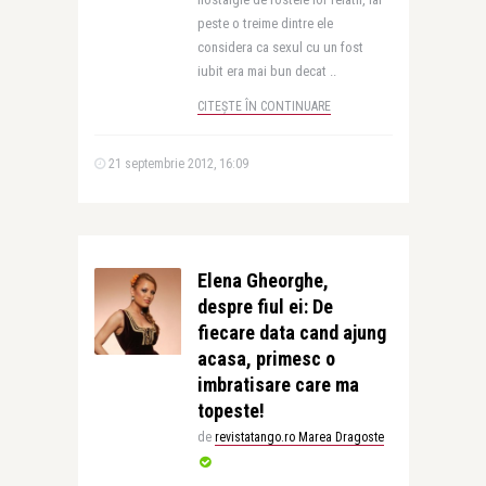
peste o treime dintre ele
considera ca sexul cu un fost
iubit era mai bun decat ..
CITEȘTE ÎN CONTINUARE
21 septembrie 2012, 16:09
Elena Gheorghe,
despre fiul ei: De
fiecare data cand ajung
acasa, primesc o
imbratisare care ma
topeste!
de
revistatango.ro Marea Dragoste