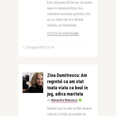
Este, de peste 20 de ani, un nume-
reper in lumea politica. N-a
schimbat niciodata partidul, nici
nu s-a dezis de ce a afirmat
candva, iar initiativele ..
CITEȘTE ÎN CONTINUARE
24 august 2014, 15:14
Zina Dumitrescu: Am
regretul ca am stat
toata viata ca boul in
jug, adica maritata
de
Alexandra Rotarescu
Italienii pun la cale un film despre
viata ei, in timp ce românii se