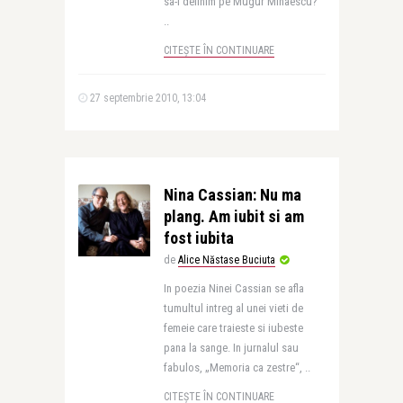
sa-l definim pe Mugur Mihaescu?
..
CITEȘTE ÎN CONTINUARE
27 septembrie 2010, 13:04
Nina Cassian: Nu ma
plang. Am iubit si am
fost iubita
de
Alice Năstase Buciuta
In poezia Ninei Cassian se afla
tumultul intreg al unei vieti de
femeie care traieste si iubeste
pana la sange. In jurnalul sau
fabulos, „Memoria ca zestre“, ..
CITEȘTE ÎN CONTINUARE