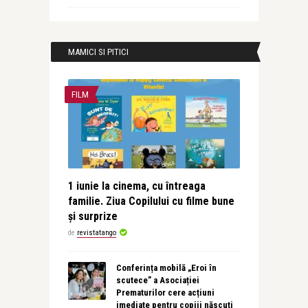
MAMICI SI PITICI
FILM
1 iunie la cinema, cu întreaga
familie. Ziua Copilului cu filme bune
și surprize
de
revistatango
Conferința mobilă „Eroi în
scutece” a Asociației
Prematurilor cere acțiuni
imediate pentru copiii născuți