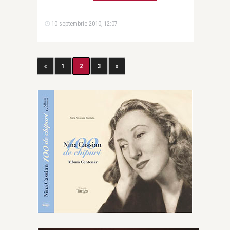
10 septembrie 2010, 12:07
«
1
2
3
»