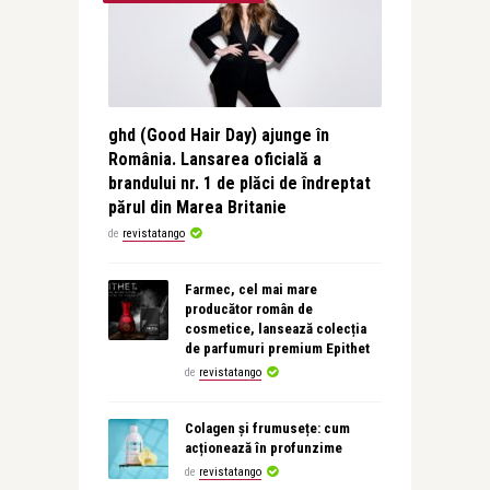
ghd (Good Hair Day) ajunge în
România. Lansarea oficială a
brandului nr. 1 de plăci de îndreptat
părul din Marea Britanie
de
revistatango
Farmec, cel mai mare
producător român de
cosmetice, lansează colecția
de parfumuri premium Epithet
de
revistatango
Colagen și frumusețe: cum
acționează în profunzime
de
revistatango