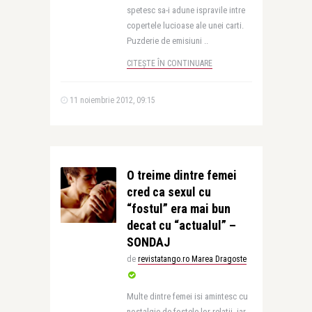
spetesc sa-i adune ispravile intre
copertele lucioase ale unei carti.
Puzderie de emisiuni ..
CITEȘTE ÎN CONTINUARE
11 noiembrie 2012, 09:15
O treime dintre femei
cred ca sexul cu
“fostul” era mai bun
decat cu “actualul” –
SONDAJ
de
revistatango.ro Marea Dragoste
Multe dintre femei isi amintesc cu
nostalgie de fostele lor relatii, iar