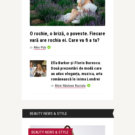
O rochie, o briză, o poveste. Fiecare
vară are rochia ei. Care va fi a ta?
de
Alex Pub
Ella Barker și Florin Burescu.
Două prezentări de modă care
au adus eleganța, muzica, arta
românească în inima Londrei
de
Alice Năstase Buciuta
BEAUTY NEWS & STYLE
BEAUTY NEWS & STYLE