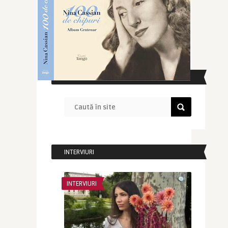
CAUTĂ ÎN SITE
INTERVIURI
INTERVIURI