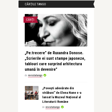
CĂRȚILE TANGO
CĂRȚI
„Pe:trecere” de Ruxandra Donose.
„Scrierile ei sunt stampe japoneze,
tablouri care surprind arhitectura
umană în devenire”
de
revistatango
„Povești adevărate din
străbuni” de Elena Nane s-a
lansat la Muzeul Național al
Literaturii Române
de
revistatango