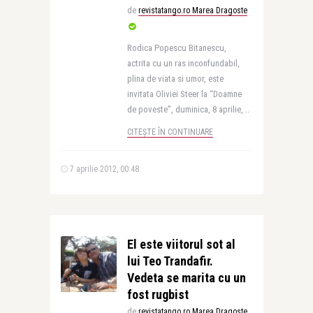
de
revistatango.ro Marea Dragoste
Rodica Popescu Bitanescu,
actrita cu un ras inconfundabil,
plina de viata si umor, este
invitata Oliviei Steer la “Doamne
de poveste”, duminica, 8 aprilie, ..
CITEȘTE ÎN CONTINUARE
7 aprilie 2012, 00:48
El este viitorul sot al
lui Teo Trandafir.
Vedeta se marita cu un
fost rugbist
de
revistatango.ro Marea Dragoste