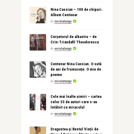
Nina Cassian – 100 de chipuri.
Album Centenar
de
revistatango
Cerșetorul de albastru – de
Crin-Triandafil Theodorescu
de
revistatango
Centenar Nina Cassian. O sută
de ani de frumusețe. O mie de
poeme
de
revistatango
Cele mai înalte uimiri – cartea
celor 33 de autori care s-au
întâlnit cu miracolul
de
revistatango
Dragostea și Restul Vieții de