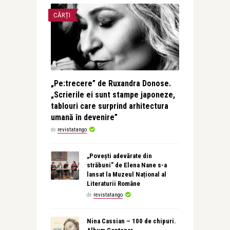
CĂRȚI
„Pe:trecere” de Ruxandra Donose.
„Scrierile ei sunt stampe japoneze,
tablouri care surprind arhitectura
umană în devenire”
de
revistatango
„Povești adevărate din
străbuni” de Elena Nane s-a
lansat la Muzeul Național al
Literaturii Române
de
revistatango
Nina Cassian – 100 de chipuri.