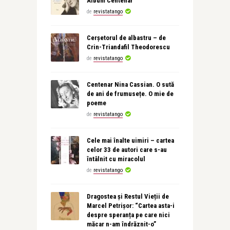
Album Centenar
de
revistatango
Cerșetorul de albastru – de
Crin-Triandafil Theodorescu
de
revistatango
Centenar Nina Cassian. O sută
de ani de frumusețe. O mie de
poeme
de
revistatango
Cele mai înalte uimiri – cartea
celor 33 de autori care s-au
întâlnit cu miracolul
de
revistatango
Dragostea și Restul Vieții de
Marcel Petrișor: “Cartea asta-i
despre speranța pe care nici
măcar n-am îndrăznit-o”