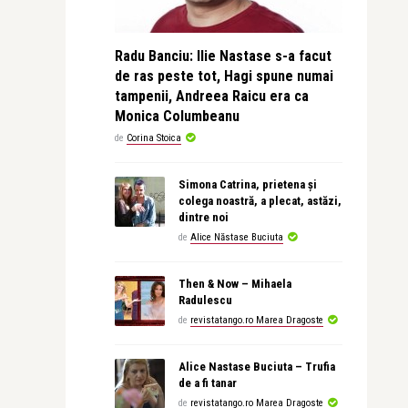
Radu Banciu: Ilie Nastase s-a facut
de ras peste tot, Hagi spune numai
tampenii, Andreea Raicu era ca
Monica Columbeanu
de
Corina Stoica
Simona Catrina, prietena și
colega noastră, a plecat, astăzi,
dintre noi
de
Alice Năstase Buciuta
Then & Now – Mihaela
Radulescu
de
revistatango.ro Marea Dragoste
Alice Nastase Buciuta – Trufia
de a fi tanar
de
revistatango.ro Marea Dragoste