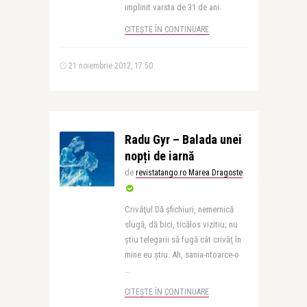
implinit varsta de 31 de ani.
CITEȘTE ÎN CONTINUARE
21 noiembrie 2012, 17:50
Radu Gyr – Balada unei
nopți de iarnă
de
revistatango.ro Marea Dragoste
Crivăţul Dă şfichiuri, nemernică
slugă, dă bici, ticălos vizitiu; nu
ştiu telegarii să fugă cât crivăţ în
mine eu ştiu. Ah, sania-ntoarce-o
..
CITEȘTE ÎN CONTINUARE