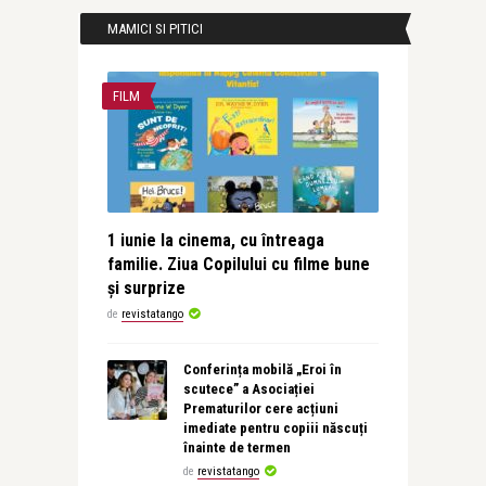
MAMICI SI PITICI
FILM
1 iunie la cinema, cu întreaga
familie. Ziua Copilului cu filme bune
și surprize
de
revistatango
Conferința mobilă „Eroi în
scutece” a Asociației
Prematurilor cere acțiuni
imediate pentru copiii născuți
înainte de termen
de
revistatango