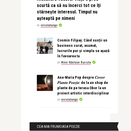
scurtă ca să nu încerci tot ce îți
stârnește interesul. Timpul nu
așteaptă pe nimeni
de
revistatango
Cosmin Filipaș: Când susții un
business curat, asumat,
lucrurile pur și simplu se așază
în favoarea ta
de
Alice Năstase Buciuta
Ana-Maria Pop despre 𝐶𝑜𝑣𝑜𝑟
𝑃𝑙𝑎𝑛𝑡𝑒 𝑃𝑜𝑒𝑧𝑖𝑒: de la un shop de
plante de pe terasa Obor la un
proiect artistic interdisciplinar
de
revistatango
CEA MAI FRUMOASA POEZIE