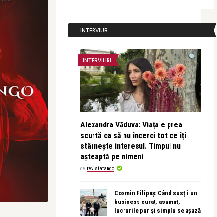
INTERVIURI
INTERVIURI
Alexandra Văduva: Viața e prea
scurtă ca să nu încerci tot ce îți
stârnește interesul. Timpul nu
așteaptă pe nimeni
de
revistatango
Cosmin Filipaș: Când susții un
business curat, asumat,
lucrurile pur și simplu se așază