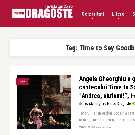
Celebritati
Litere
S
Tag:
Time to Say Goodb
Angela Gheorghiu a g
LIFE
cantecului Time to 
”Andrea, aiutami!”, i-
de
revistatango.ro Marea Dragoste
Tenorul italian Andrea Bocelli a can
romani, sambata seara, intr-un conce
onoare pe soprana ..