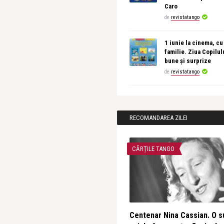
Caro
de
revistatango
1 iunie la cinema, cu
familie. Ziua Copilul
bune și surprize
de
revistatango
RECOMANDAREA ZILEI
CĂRȚILE TANGO
Centenar Nina Cassian. O s