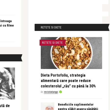
 întreaga
ui cu filme
RETETE SI DIETE
RETETE SI DIETE
Dieta Portofoliu, strategia
alimentară care poate reduce
colesterolul „rău” cu până la 30%
de
revistatango
Beneficiile suplimentelor
ută de
pentru slăbit asupra sănătății