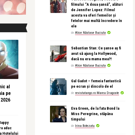
filmului “A doua șansă”, alături
de Jennifer Lopez: Filmul
acesta va oferi femeilor și
fetelor mai multă încredere în
ele
de
Alice Năstase Buciuta
Sebastian Stan: Ce șanse aș fi
avut să ajung la Hollywood,
dacă nu era mama mea?!
de
Alice Năstase Buciuta
Gal Gadot – femeia fantastică
ic al
pe ecran și dincolo de el
nia pe
de
revistatango.ro Marea Dragoste
 2026
Eva Green, de la fata Bond la
Miss Peregrine, stăpâna
timpului
 Happy
de
Irina Botezatu
ra aduc
sa Hotelului