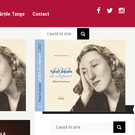
ărțile Tango
Contact
CAUTĂ ÎN SITE