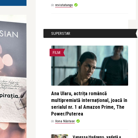
de
revistatango
SUPERSTAR
FILM
Ana Ularu, actrița româncă
multipremiată internațional, joacă în
serialul nr. 1 al Amazon Prime, The
Power/Puterea
de
Ilona Năstase
Vanessa Hudgens, vedetă a