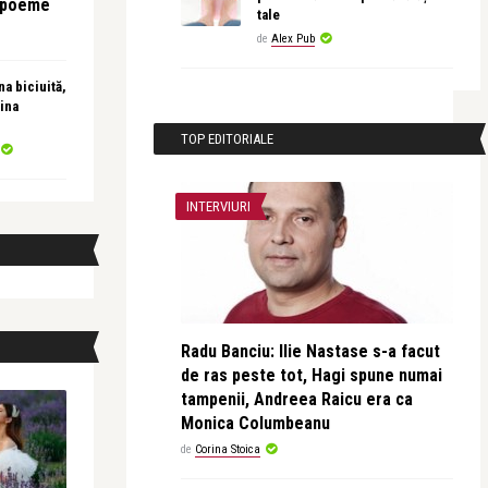
e poeme
tale
de
Alex Pub
a biciuită,
ina
TOP EDITORIALE
INTERVIURI
Radu Banciu: Ilie Nastase s-a facut
de ras peste tot, Hagi spune numai
tampenii, Andreea Raicu era ca
Monica Columbeanu
de
Corina Stoica