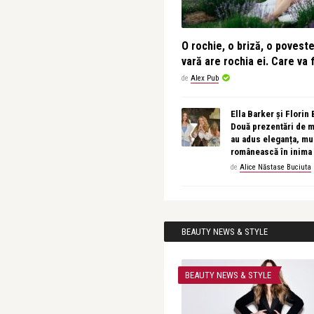
O rochie, o briză, o povest
vară are rochia ei. Care va f
de
Alex Pub
Ella Barker și Florin
Două prezentări de 
au adus eleganța, muz
românească în inima
de
Alice Năstase Buciuta
BEAUTY NEWS & STYLE
BEAUTY NEWS & STYLE