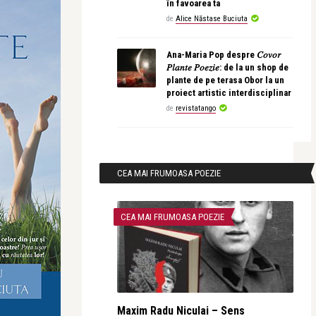
în favoarea ta
de
Alice Năstase Buciuta
Ana-Maria Pop despre 𝐶𝑜𝑣𝑜𝑟
𝑃𝑙𝑎𝑛𝑡𝑒 𝑃𝑜𝑒𝑧𝑖𝑒: de la un shop de
plante de pe terasa Obor la un
proiect artistic interdisciplinar
de
revistatango
CEA MAI FRUMOASA POEZIE
CEA MAI FRUMOASA POEZIE
Maxim Radu Niculai – Sens