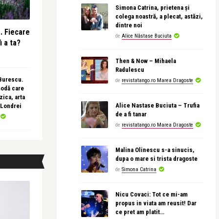
Simona Catrina, prietena și
colega noastră, a plecat, astăzi,
dintre noi
e. Fiecare
de
Alice Năstase Buciuta
i a ta?
Then & Now – Mihaela
Radulescu
 Burescu.
de
revistatango.ro Marea Dragoste
modă care
ica, arta
Alice Nastase Buciuta – Trufia
 Londrei
de a fi tanar
de
revistatango.ro Marea Dragoste
Malina Olinescu s-a sinucis,
dupa o mare si trista dragoste
de
Simona Catrina
Nicu Covaci: Tot ce mi-am
propus in viata am reusit! Dar
ce pret am platit…