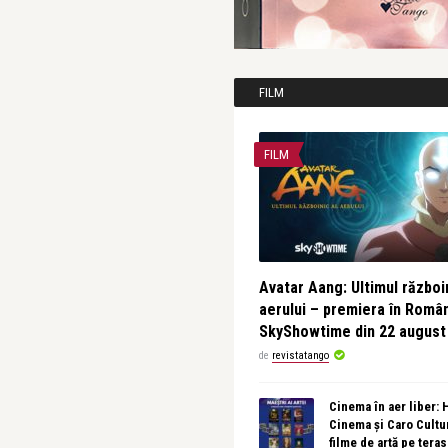
FILM
FILM
Avatar Aang: Ultimul războin
aerului – premiera în Româ
SkyShowtime din 22 august
de
revistatango
Cinema în aer liber:
Cinema și Caro Cultu
filme de artă pe tera