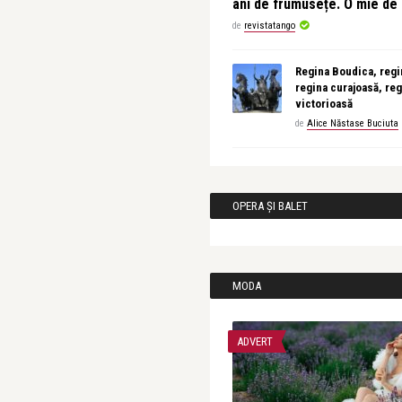
ani de frumusețe. O mie d
de
revistatango
Regina Boudica, regin
regina curajoasă, reg
victorioasă
de
Alice Năstase Buciuta
OPERA ȘI BALET
MODA
ADVERT