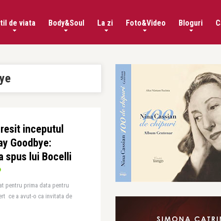
til de viata
Body&Soul
La zi
Foto&Video
Bloguri
C
ye
resit inceputul
Say Goodbye:
a spus lui Bocelli
tat pentru prima data pentru
rt ce a avut-o ca invitata de