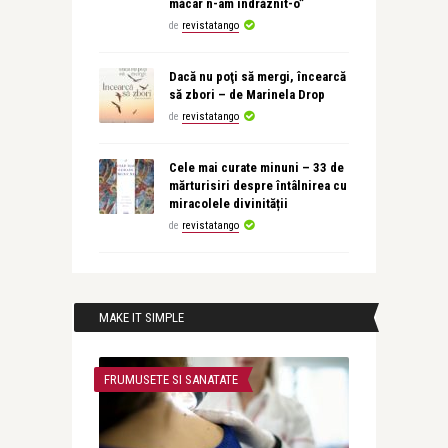
măcar n-am îndrăznit-o”
de
revistatango
Dacă nu poţi să mergi, încearcă
să zbori – de Marinela Drop
de
revistatango
Cele mai curate minuni – 33 de
mărturisiri despre întâlnirea cu
miracolele divinității
de
revistatango
MAKE IT SIMPLE
FRUMUSETE SI SANATATE