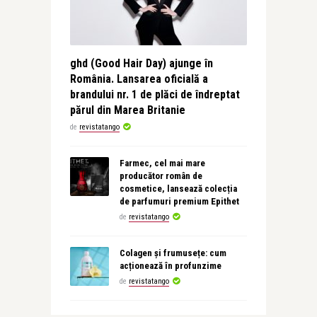
ghd (Good Hair Day) ajunge în
România. Lansarea oficială a
brandului nr. 1 de plăci de îndreptat
părul din Marea Britanie
de
revistatango
Farmec, cel mai mare
producător român de
cosmetice, lansează colecția
de parfumuri premium Epithet
de
revistatango
Colagen și frumusețe: cum
acționează în profunzime
de
revistatango