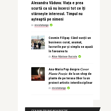
Alexandra Văduva: Viața e prea
scurtă ca să nu încerci tot ce îți
stârnește interesul. Timpul nu
așteaptă pe nimeni
de
revistatango
Cosmin Filipaș: Când susții un
business curat, asumat,
lucrurile pur și simplu se așază
în favoarea ta
de
Alice Năstase Buciuta
Ana-Maria Pop despre 𝐶𝑜𝑣𝑜𝑟
𝑃𝑙𝑎𝑛𝑡𝑒 𝑃𝑜𝑒𝑧𝑖𝑒: de la un shop de
plante de pe terasa Obor la un
proiect artistic interdisciplinar
de
revistatango
CEA MAI FRUMOASA POEZIE