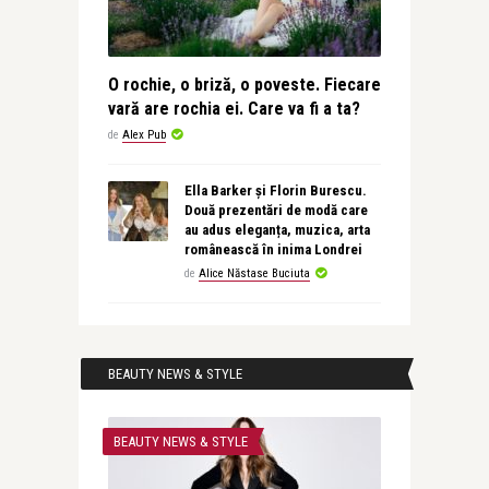
O rochie, o briză, o poveste. Fiecare
vară are rochia ei. Care va fi a ta?
de
Alex Pub
Ella Barker și Florin Burescu.
Două prezentări de modă care
au adus eleganța, muzica, arta
românească în inima Londrei
de
Alice Năstase Buciuta
BEAUTY NEWS & STYLE
BEAUTY NEWS & STYLE