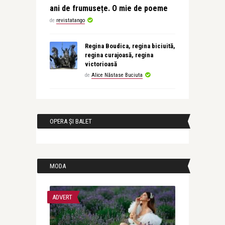
ani de frumusețe. O mie de poeme
de
revistatango
Regina Boudica, regina biciuită,
regina curajoasă, regina
victorioasă
de
Alice Năstase Buciuta
OPERA ȘI BALET
MODA
ADVERT