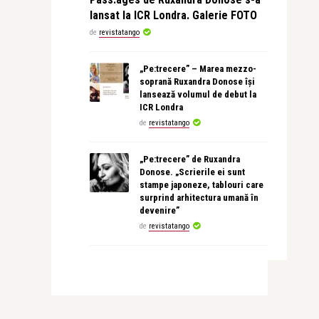
lansat la ICR Londra. Galerie FOTO
de
revistatango
„Pe:trecere” – Marea mezzo-
soprană Ruxandra Donose își
lansează volumul de debut la
ICR Londra
de
revistatango
„Pe:trecere” de Ruxandra
Donose. „Scrierile ei sunt
stampe japoneze, tablouri care
surprind arhitectura umană în
devenire”
de
revistatango