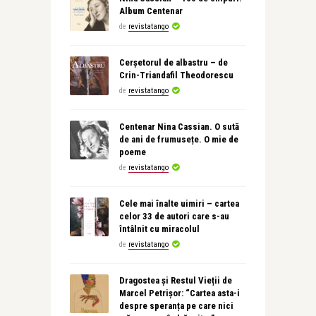
Album Centenar
de
revistatango
Cerșetorul de albastru – de
Crin-Triandafil Theodorescu
de
revistatango
Centenar Nina Cassian. O sută
de ani de frumusețe. O mie de
poeme
de
revistatango
Cele mai înalte uimiri – cartea
celor 33 de autori care s-au
întâlnit cu miracolul
de
revistatango
Dragostea și Restul Vieții de
Marcel Petrișor: “Cartea asta-i
despre speranța pe care nici