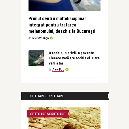
Primul centru multidisciplinar
integrat pentru tratarea
melanomului, deschis la București
de
revistatango
O rochie, o briză, o poveste.
Fiecare vară are rochia ei. Care
va fi a ta?
de
Alex Pub
CITITOARE-SCRIITOARE
CITITOARE-SCRIITOARE