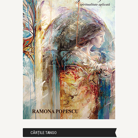
CĂRȚILE TANGO