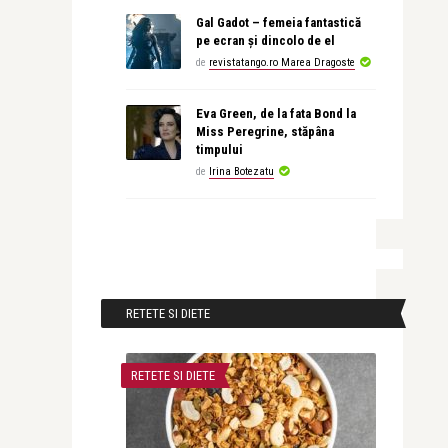
Gal Gadot – femeia fantastică
pe ecran și dincolo de el
de
revistatango.ro Marea Dragoste
Eva Green, de la fata Bond la
Miss Peregrine, stăpâna
timpului
de
Irina Botezatu
RETETE SI DIETE
RETETE SI DIETE