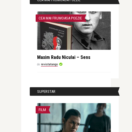
CEA MAI FRUMOASA POEZIE
Maxim Radu Niculai – Sens
de
revistatango
SUPERSTAR
FILM