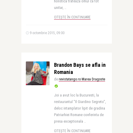
holistica trateaza omul ca tot
unitar, ..
CITEȘTE ÎN CONTINUARE
9 octombrie 2015, 09:00
Brandon Bays se afla in
Romania
de
revistatango.ro Marea Dragoste
Joi a avut loc la Bucuresti, la
restaurantul "Il Giardino Segreto",
deloc intamplator lipit de gradina
Patriarhiei Romane conferinta de
presa exceptionala ..
CITEȘTE ÎN CONTINUARE