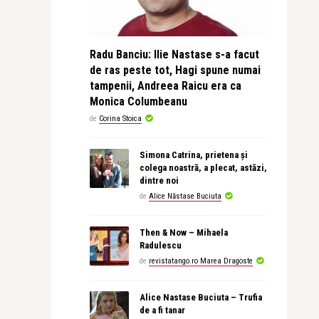
Radu Banciu: Ilie Nastase s-a facut
de ras peste tot, Hagi spune numai
tampenii, Andreea Raicu era ca
Monica Columbeanu
de
Corina Stoica
Simona Catrina, prietena și
colega noastră, a plecat, astăzi,
dintre noi
de
Alice Năstase Buciuta
Then & Now – Mihaela
Radulescu
de
revistatango.ro Marea Dragoste
Alice Nastase Buciuta – Trufia
de a fi tanar