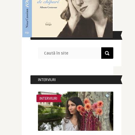
CAUTĂ ÎN SITE
INTERVIURI
INTERVIURI