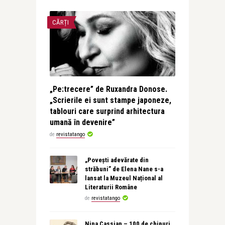
CĂRȚI
„Pe:trecere” de Ruxandra Donose.
„Scrierile ei sunt stampe japoneze,
tablouri care surprind arhitectura
umană în devenire”
de
revistatango
„Povești adevărate din
străbuni” de Elena Nane s-a
lansat la Muzeul Național al
Literaturii Române
de
revistatango
Nina Cassian – 100 de chipuri.