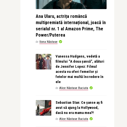
Ana Ularu, actrița româncă
multipremiată internațional, joacă în
serialul nr. 1 al Amazon Prime, The
Power/Puterea
de
Ilona Năstase
Vanessa Hudgens, vedetă a
filmului “A doua șansă”, alături
de Jennifer Lopez: Filmul
acesta va oferi femeilor și
fetelor mai multă încredere în
ele
de
Alice Năstase Buciuta
Sebastian Stan: Ce șanse aș fi
avut să ajung la Hollywood,
dacă nu era mama mea?!
de
Alice Năstase Buciuta