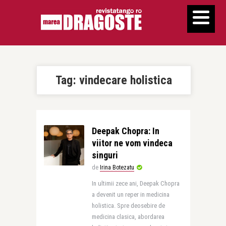
Tag:
vindecare holistica
Deepak Chopra: In
viitor ne vom vindeca
singuri
de
Irina Botezatu
In ultimii zece ani, Deepak Chopra
a devenit un reper in medicina
holistica. Spre deosebire de
medicina clasica, abordarea