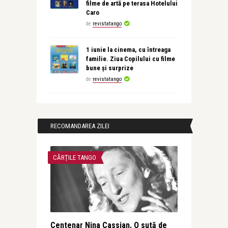
filme de artă pe terasa Hotelului
Caro
de
revistatango
1 iunie la cinema, cu întreaga
familie. Ziua Copilului cu filme
bune și surprize
de
revistatango
RECOMANDAREA ZILEI
CĂRȚILE TANGO
Centenar Nina Cassian. O sută de