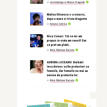
de
revistatango.ro Marea Dragoste
Malina Olinescu s-a sinucis,
dupa o mare si trista dragoste
de
Simona Catrina
Nicu Covaci: Tot ce mi-am
propus in viata am reusit! Dar
ce pret am platit…
de
Alice Năstase Buciuta
AURORA LIICEANU: Barbatii
inca doresc sa fie protectori cu
femeile, dar femeile nu mai au
nevoie de protectia lor
de
Alice Năstase Buciuta