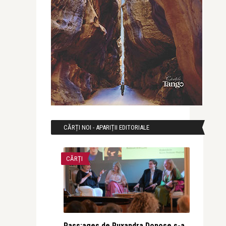
CĂRȚI NOI - APARIȚII EDITORIALE
CĂRȚI
Pass:ages de Ruxandra Donose s-a