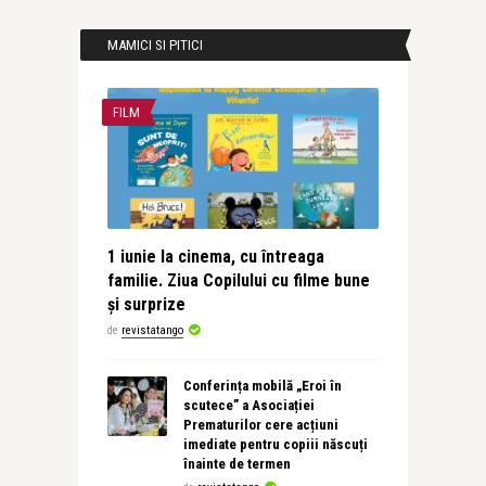
MAMICI SI PITICI
FILM
1 iunie la cinema, cu întreaga
familie. Ziua Copilului cu filme bune
și surprize
de
revistatango
Conferința mobilă „Eroi în
scutece” a Asociației
Prematurilor cere acțiuni
imediate pentru copiii născuți
înainte de termen