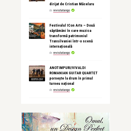
dirijat de Cristian Măcelaru
de
revistatango
Festivalul ICon Arts – Două
săptămâni în care muzica
transformă patrimoniul
Transilvaniei într-o scenă
internațională
de
revistatango
ANOTIMPURI/VIVALDI
ROMANIAN GUITAR QUARTET
pornește la drum în primul
turneu național
de
revistatango