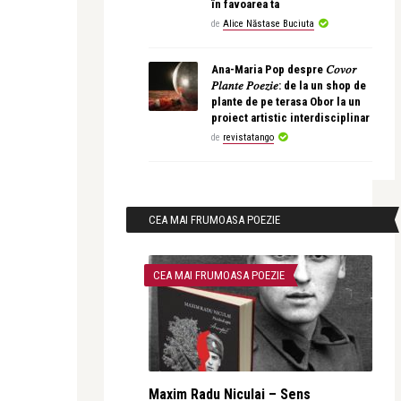
în favoarea ta
de
Alice Năstase Buciuta
Ana-Maria Pop despre 𝐶𝑜𝑣𝑜𝑟
𝑃𝑙𝑎𝑛𝑡𝑒 𝑃𝑜𝑒𝑧𝑖𝑒: de la un shop de
plante de pe terasa Obor la un
proiect artistic interdisciplinar
de
revistatango
CEA MAI FRUMOASA POEZIE
CEA MAI FRUMOASA POEZIE
Maxim Radu Niculai – Sens