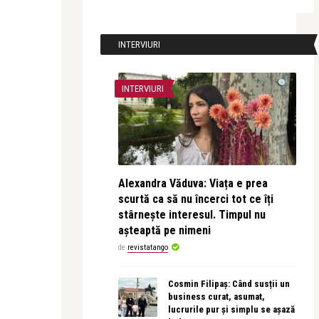
INTERVIURI
INTERVIURI
Alexandra Văduva: Viața e prea
scurtă ca să nu încerci tot ce îți
stârnește interesul. Timpul nu
așteaptă pe nimeni
de
revistatango
Cosmin Filipaș: Când susții un
business curat, asumat,
lucrurile pur și simplu se așază