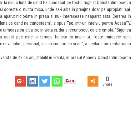
a: la nici o luna de cand l-a cunoscut pe fostul rugbist Constantin Iosef, a
si doreste o nunta mica, unde sa-i aiba in preajma doar pe apropiatii sai.
 aparut niciodata in presa si nu-l intereseaza neaparat asta. Cererea in
o luna de cand ne cunosteam”, a spus
Teo
, intr-un interviu pentru AcasaTV.
 urmeaza sa aiba loc in viata ei, dar a recunoscut ca are emotii. “Sigur ca
 acest pas este o femeie fericita si implinita. Toate miresele sunt
ie ceva intim, personal, si asa imi doresc si eu”, a declarat prezentatoarea
in varsta de 43 de ani, stabilit in Franta, in orasul Annecy. Constantin Iosef a
0
Share