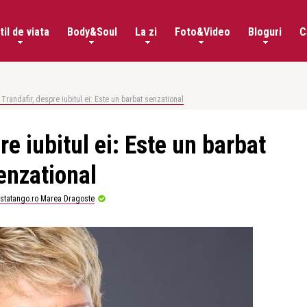
til de viata
Body&Soul
La zi
Foto&Video
Bloguri
C
Trandafir, despre iubitul ei: Este un barbat senzational
re iubitul ei: Este un barbat
enzational
istatango.ro Marea Dragoste