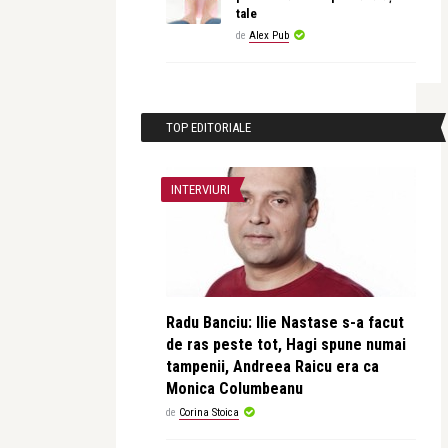
tale
de
Alex Pub
TOP EDITORIALE
INTERVIURI
Radu Banciu: Ilie Nastase s-a facut
de ras peste tot, Hagi spune numai
tampenii, Andreea Raicu era ca
Monica Columbeanu
de
Corina Stoica