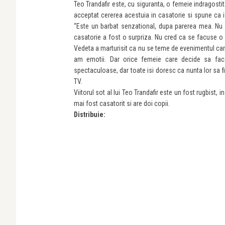
Teo Trandafir este, cu siguranta, o femeie indragostit
acceptat cererea acestuia in casatorie si spune ca i
“Este un barbat senzational, dupa parerea mea. Nu a
casatorie a fost o surpriza. Nu cred ca se facuse 
Vedeta a marturisit ca nu se teme de evenimentul care
am emotii. Dar orice femeie care decide sa faca
spectaculoase, dar toate isi doresc ca nunta lor sa f
TV.
Viitorul sot al lui Teo Trandafir este un fost rugbist, 
mai fost casatorit si are doi copii.
Distribuie: