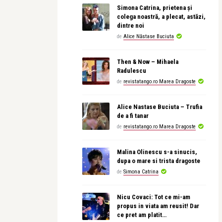
Simona Catrina, prietena și
colega noastră, a plecat, astăzi,
dintre noi
de
Alice Năstase Buciuta
Then & Now – Mihaela
Radulescu
de
revistatango.ro Marea Dragoste
Alice Nastase Buciuta – Trufia
de a fi tanar
de
revistatango.ro Marea Dragoste
Malina Olinescu s-a sinucis,
dupa o mare si trista dragoste
de
Simona Catrina
Nicu Covaci: Tot ce mi-am
propus in viata am reusit! Dar
ce pret am platit…