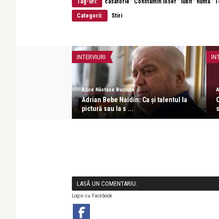
·
·
·
·
Tag-uri:
casatorie
Constantin Iosef
iubit
nunta
T
Categorii:
Stiri
INTERVIURI
IN
Alice Năstase Buciuta
A
 o nuntă pe plajă în
Adrian Bebe Naidin: Ca și talentul la
C
pictură sau la s ...
s
LASĂ UN COMENTARIU:
Login cu Facebook