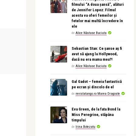
filmului “A doua șansă”, alături
de Jennifer Lopez: Filmul
acesta va oferi femeilor și
fetelor mai multă încredere în
ele
de
Alice Năstase Buciuta
PERSONALITATI
ADVERT
Sebastian Stan: Ce șanse aș fi
avut să ajung la Hollywood,
Alice Năstase Buciuta
Alex Pub
dacă nu era mama mea?!
ericită
Anda Pittiș: Nu m-am despărțit
Ce rochie al
de
Alice Năstase Buciuta
niciodată de Florian
aceasta în cal
Gal Gadot – femeia fantastică
pe ecran și dincolo de el
de
revistatango.ro Marea Dragoste
Eva Green, de la fata Bond la
Miss Peregrine, stăpâna
timpului
de
Irina Botezatu