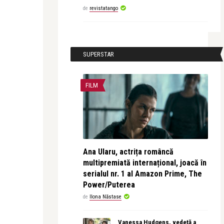
de
revistatango
SUPERSTAR
FILM
Ana Ularu, actrița româncă
multipremiată internațional, joacă în
serialul nr. 1 al Amazon Prime, The
Power/Puterea
de
Ilona Năstase
Vanessa Hudgens, vedetă a