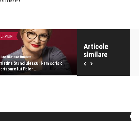
eo Trandafir
TERVIURI
INTERVIURI
Articole
similare
lice Năstase Buciuta
Alice Năstase Buciuta
ristina Stănciulescu: I-am scris o
Bianca Mărgean: Sunt foarte f
crisoare lui Paler ...
acum…