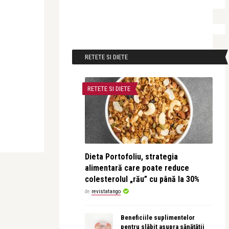
RETETE SI DIETE
RETETE SI DIETE
Dieta Portofoliu, strategia
alimentară care poate reduce
colesterolul „rău” cu până la 30%
de
revistatango
Beneficiile suplimentelor
pentru slăbit asupra sănătății