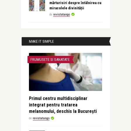
mărturisiri despre întâlnirea cu
miracolele divinității
de
revistatango
MAKE IT SIMPLE
FRUMUSETE SI SANATATE
Primul centru multidisciplinar
integrat pentru tratarea
melanomului, deschis la București
de
revistatango