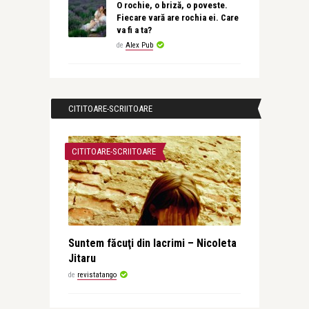
O rochie, o briză, o poveste.
Fiecare vară are rochia ei. Care
va fi a ta?
de
Alex Pub
CITITOARE-SCRIITOARE
CITITOARE-SCRIITOARE
Suntem făcuţi din lacrimi – Nicoleta
Jitaru
de
revistatango