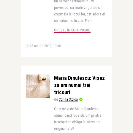
un barbat necunoscut. Imi
povestea, cu toate virgulele si
cratimele la locul lor, cat adora el
ce scriam eu in ziar. Eram ..
CITEȘTE ÎN CONTINUARE
25 martie 2013, 10:36
Maria Dinulescu: Visez
sa am numai trei
tricouri
de
Corina Stoica
Cum se vede Maria Dinulescu
atunci cand face slalom printre
intrebari ce obliga la adevar si
originalitate?