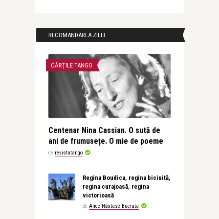
RECOMANDAREA ZILEI
CĂRȚILE TANGO
Centenar Nina Cassian. O sută de
ani de frumusețe. O mie de poeme
de
revistatango
Regina Boudica, regina biciuită,
regina curajoasă, regina
victorioasă
de
Alice Năstase Buciuta