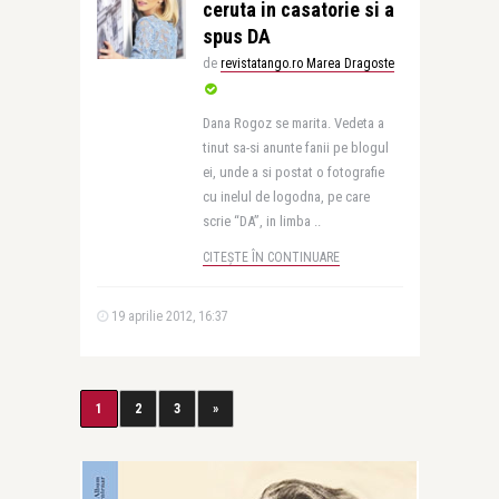
ceruta in casatorie si a
spus DA
de
revistatango.ro Marea Dragoste
Dana Rogoz se marita. Vedeta a
tinut sa-si anunte fanii pe blogul
ei, unde a si postat o fotografie
cu inelul de logodna, pe care
scrie “DA”, in limba ..
CITEȘTE ÎN CONTINUARE
19 aprilie 2012, 16:37
1
2
3
»