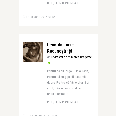
CITEȘTE ÎN CONTINUARE
17 ianuarie 2017, 01:55
Leonida Lari –
Recunoștință
de
revistatango.ro Marea Dragoste
Pentru că din orgoliu m-ai rănit,
Pentru că nu-ţi pasă dacă mă
doare, Pentru că într-o glumă ai
iubit, Rămân să-ţi fiu doar
recunoscătoare. ..
CITEȘTE ÎN CONTINUARE