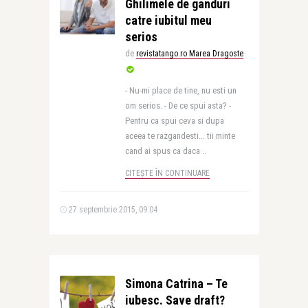
Ghilimele de ganduri
catre iubitul meu
serios
de
revistatango.ro Marea Dragoste
- Nu-mi place de tine, nu esti un
om serios. - De ce spui asta? -
Pentru ca spui ceva si dupa
aceea te razgandesti... tii minte
cand ai spus ca daca ..
CITEȘTE ÎN CONTINUARE
27 septembrie 2015, 09:04
Simona Catrina – Te
iubesc. Save draft?