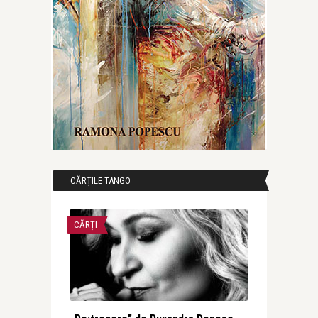
CĂRȚILE TANGO
CĂRȚI