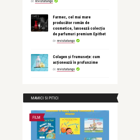
de
revistatango
Farmec, cel mai mare
producător român de
cosmetice, lansează colecția
de parfumuri premium Epithet
de
revistatango
Colagen și frumusețe: cum
acționează în profunzime
de
revistatango
MAMICI SI PITICI
FILM