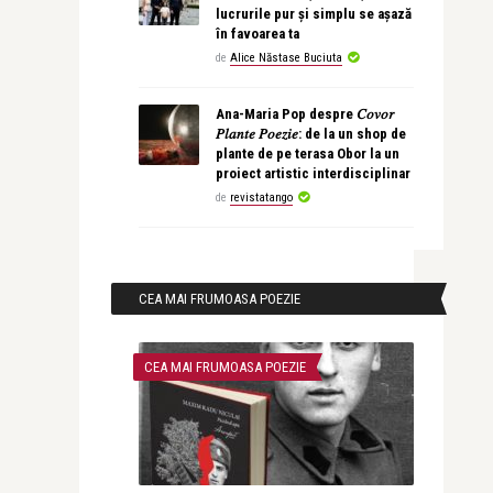
lucrurile pur și simplu se așază
în favoarea ta
de
Alice Năstase Buciuta
Ana-Maria Pop despre 𝐶𝑜𝑣𝑜𝑟
𝑃𝑙𝑎𝑛𝑡𝑒 𝑃𝑜𝑒𝑧𝑖𝑒: de la un shop de
plante de pe terasa Obor la un
proiect artistic interdisciplinar
de
revistatango
CEA MAI FRUMOASA POEZIE
CEA MAI FRUMOASA POEZIE