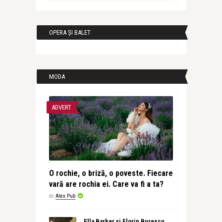
OPERA ȘI BALET
MODA
ADVERT
O rochie, o briză, o poveste. Fiecare
vară are rochia ei. Care va fi a ta?
de
Alex Pub
Ella Barker și Florin Burescu.