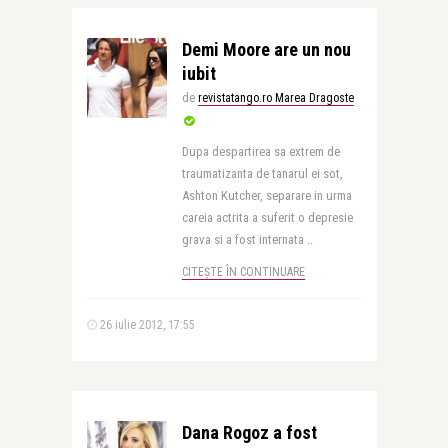
Demi Moore are un nou
iubit
de
revistatango.ro Marea Dragoste
Dupa despartirea sa extrem de
traumatizanta de tanarul ei sot,
Ashton Kutcher, separare in urma
careia actrita a suferit o depresie
grava si a fost internata ..
CITEȘTE ÎN CONTINUARE
26 iulie 2012, 17:55
Dana Rogoz a fost