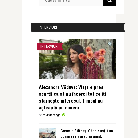
INTERVIURI
INTERVIURI
Alexandra Văduva: Viața e prea
scurtă ca să nu încerci tot ce îți
stârnește interesul. Timpul nu
așteaptă pe nimeni
de
revistatango
Cosmin Filipaș: Când susții un
business curat, asumat,