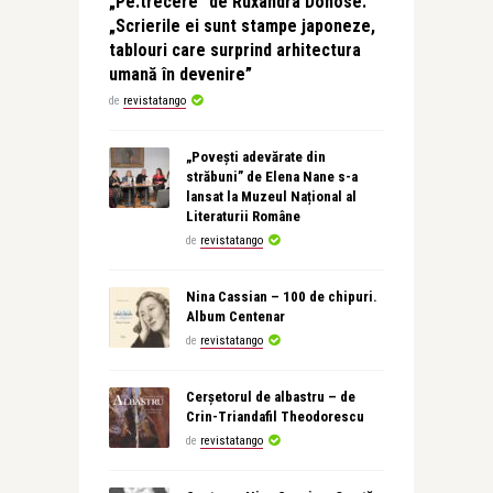
„Pe:trecere” de Ruxandra Donose.
„Scrierile ei sunt stampe japoneze,
tablouri care surprind arhitectura
umană în devenire”
de
revistatango
„Povești adevărate din
străbuni” de Elena Nane s-a
lansat la Muzeul Național al
Literaturii Române
de
revistatango
Nina Cassian – 100 de chipuri.
Album Centenar
de
revistatango
Cerșetorul de albastru – de
Crin-Triandafil Theodorescu
de
revistatango