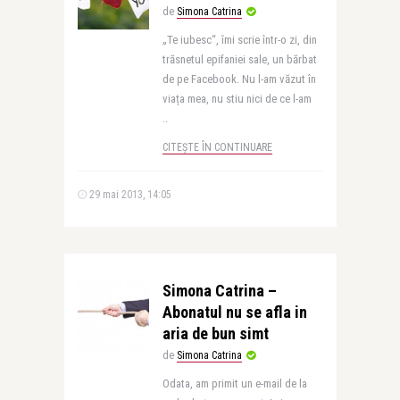
de
Simona Catrina
„Te iubesc“, îmi scrie într-o zi, din
trăsnetul epifaniei sale, un bărbat
de pe Facebook. Nu l-am văzut în
viața mea, nu stiu nici de ce l-am
..
CITEȘTE ÎN CONTINUARE
29 mai 2013, 14:05
Simona Catrina –
Abonatul nu se afla in
aria de bun simt
de
Simona Catrina
Odata, am primit un e-mail de la