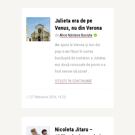
Julieta era de pe
Venus, nu din Verona
de
Alice Năstase Buciuta
Am ajuns la Verona și nici doi
pași n-am făcut în curtea
burdușită de vizitatori a Julietei,
nici două rotocoale de priviri n-a
fost nevoie să azvârl ..
CITEȘTE ÎN CONTINUARE
27 februarie 2016, 14:23
Nicoleta Jitaru –