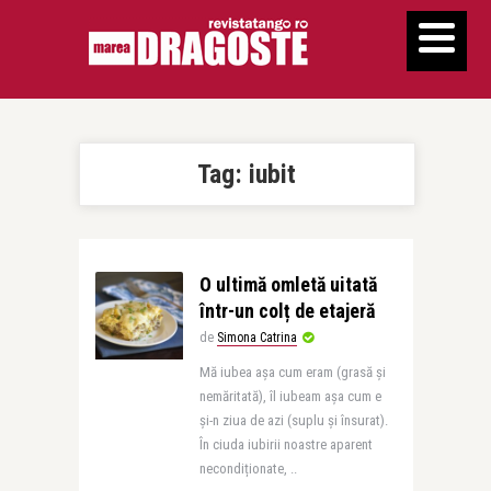
Tag:
iubit
O ultimă omletă uitată
într-un colț de etajeră
de
Simona Catrina
Mă iubea așa cum eram (grasă și
nemăritată), îl iubeam așa cum e
și-n ziua de azi (suplu și însurat).
În ciuda iubirii noastre aparent
necondiționate, ..