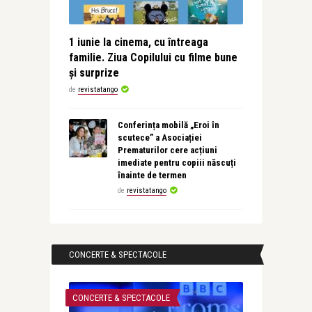
1 iunie la cinema, cu întreaga
familie. Ziua Copilului cu filme bune
și surprize
de
revistatango
Conferința mobilă „Eroi în
scutece” a Asociației
Prematurilor cere acțiuni
imediate pentru copiii născuți
înainte de termen
de
revistatango
CONCERTE & SPECTACOLE
CONCERTE & SPECTACOLE