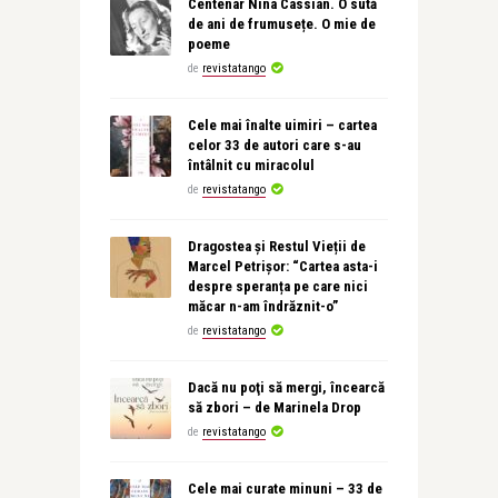
Centenar Nina Cassian. O sută
de ani de frumusețe. O mie de
poeme
de
revistatango
Cele mai înalte uimiri – cartea
celor 33 de autori care s-au
întâlnit cu miracolul
de
revistatango
Dragostea și Restul Vieții de
Marcel Petrișor: “Cartea asta-i
despre speranța pe care nici
măcar n-am îndrăznit-o”
de
revistatango
Dacă nu poţi să mergi, încearcă
să zbori – de Marinela Drop
de
revistatango
Cele mai curate minuni – 33 de