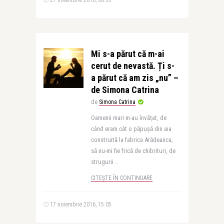
21 noiembrie 2016, 00:35
Mi s-a părut că m-ai
cerut de nevastă. Ți s-
a părut că am zis „nu” –
de Simona Catrina
de
Simona Catrina
Oamenii mari m-au învățat, de
când eram cât o păpușă din aia
construită la fabrica Arădeanca,
să nu-mi fie frică de chibrituri, de
strugurii ..
CITEȘTE ÎN CONTINUARE
17 noiembrie 2016, 15:05