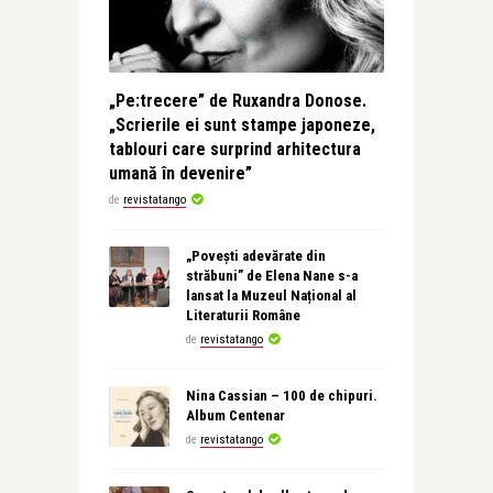
„Pe:trecere” de Ruxandra Donose.
„Scrierile ei sunt stampe japoneze,
tablouri care surprind arhitectura
umană în devenire”
de
revistatango
„Povești adevărate din
străbuni” de Elena Nane s-a
lansat la Muzeul Național al
Literaturii Române
de
revistatango
Nina Cassian – 100 de chipuri.
Album Centenar
de
revistatango