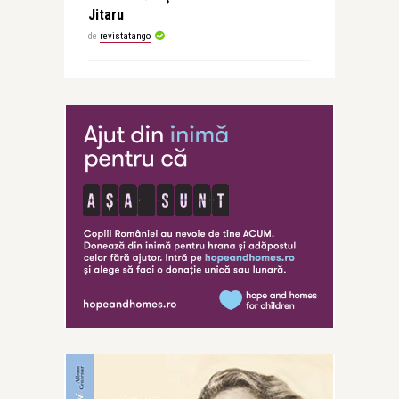
Jitaru
de
revistatango