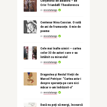
Cerșetorul de albastru – de
Crin-Triandafil Theodorescu
de
revistatango
Centenar Nina Cassian. O sută
de ani de frumusețe. O mie de
poeme
de
revistatango
Cele mai înalte uimiri – cartea
celor 33 de autori care s-au
întâlnit cu miracolul
de
revistatango
Dragostea și Restul Vieții de
Marcel Petrișor: “Cartea asta-i
despre speranța pe care nici
măcar n-am îndrăznit-o”
de
revistatango
Dacă nu poţi să mergi, încearcă