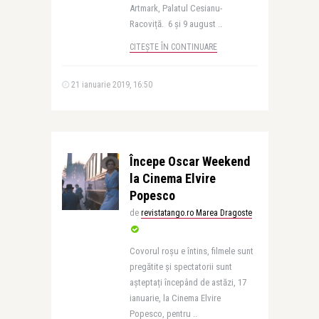
Artmark, Palatul Cesianu-
Racoviță. 6 și 9 august ..
CITEȘTE ÎN CONTINUARE
21 ianuarie 2019, 16:50
Începe Oscar Weekend
la Cinema Elvire
Popesco
de
revistatango.ro Marea Dragoste
Covorul roșu e întins, filmele sunt
pregătite și spectatorii sunt
așteptați începând de astăzi, 17
ianuarie, la Cinema Elvire
Popesco, pentru ..