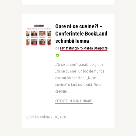
Oare ni se cuvine?! –
Conferintele BookLand
schimbă lumea
de
revistatango.ro Marea Dragoste
„Ni se cuvine” școala pe gratis.
„Ni se cuvine” un loc de muncă
(musai bine plătit!). „Ni se
cuvine” o țară civilizată. De ce
credem ..
CITEȘTE ÎN CONTINUARE
29 noiembrie 2018, 16:01