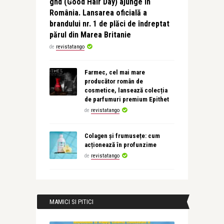
ghd (Good Hair Day) ajunge în
România. Lansarea oficială a
brandului nr. 1 de plăci de îndreptat
părul din Marea Britanie
de
revistatango
Farmec, cel mai mare
producător român de
cosmetice, lansează colecția
de parfumuri premium Epithet
de
revistatango
Colagen și frumusețe: cum
acționează în profunzime
de
revistatango
MAMICI SI PITICI