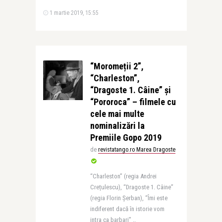
1 martie 2019, 15:55
“Moromeții 2”,
“Charleston”,
“Dragoste 1. Câine” și
“Pororoca” – filmele cu
cele mai multe
nominalizări la
Premiile Gopo 2019
de
revistatango.ro Marea Dragoste
“Charleston” (regia Andrei
Crețulescu), “Dragoste 1. Câine”
(regia Florin Șerban), “Îmi este
indiferent dacă în istorie vom
intra ca barbari” ..