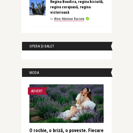
Regina Boudica, regina biciuită,
regina curajoasă, regina
victorioasă
de
Alice Năstase Buciuta
OPERA ȘI BALET
MODA
ADVERT
O rochie, o briză, o poveste. Fiecare