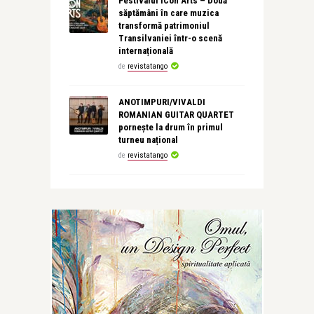
Festivalul ICon Arts – Două
săptămâni în care muzica
transformă patrimoniul
Transilvaniei într-o scenă
internațională
de
revistatango
ANOTIMPURI/VIVALDI
ROMANIAN GUITAR QUARTET
pornește la drum în primul
turneu național
de
revistatango