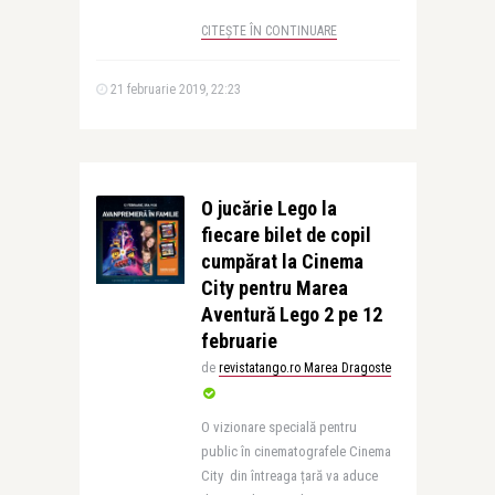
CITEȘTE ÎN CONTINUARE
21 februarie 2019, 22:23
O jucărie Lego la
fiecare bilet de copil
cumpărat la Cinema
City pentru Marea
Aventură Lego 2 pe 12
februarie
de
revistatango.ro Marea Dragoste
O vizionare specială pentru
public în cinematografele Cinema
City din întreaga țară va aduce