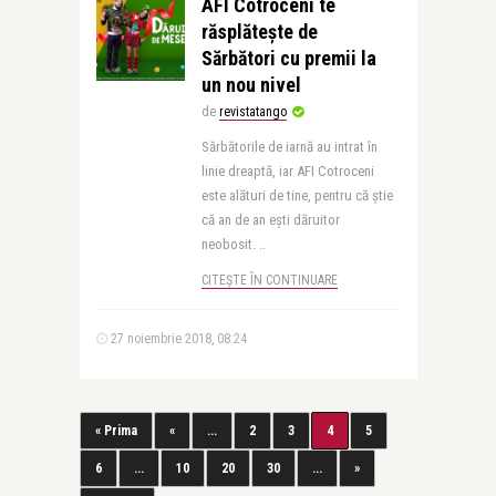
AFI Cotroceni te
răsplătește de
Sărbători cu premii la
un nou nivel
de
revistatango
Sărbătorile de iarnă au intrat în
linie dreaptă, iar AFI Cotroceni
este alături de tine, pentru că știe
că an de an ești dăruitor
neobosit. ..
CITEȘTE ÎN CONTINUARE
27 noiembrie 2018, 08:24
« Prima
«
...
2
3
4
5
6
...
10
20
30
...
»