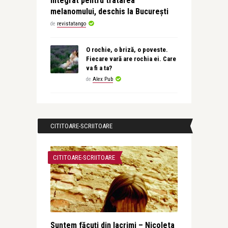
integrat pentru tratarea
melanomului, deschis la București
de
revistatango
O rochie, o briză, o poveste.
Fiecare vară are rochia ei. Care
va fi a ta?
de
Alex Pub
CITITOARE-SCRIITOARE
CITITOARE-SCRIITOARE
Suntem făcuţi din lacrimi – Nicoleta