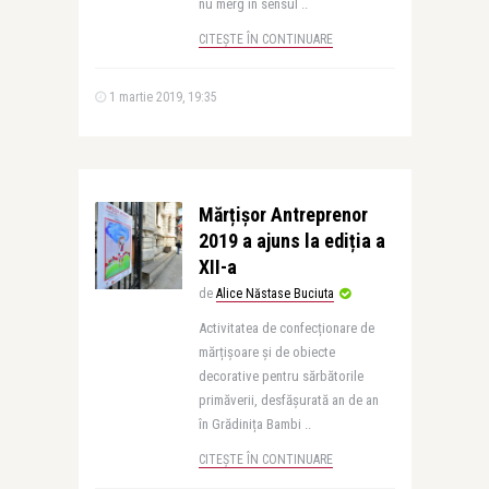
nu merg în sensul ..
CITEȘTE ÎN CONTINUARE
1 martie 2019, 19:35
Mărțișor Antreprenor
2019 a ajuns la ediția a
XII-a
de
Alice Năstase Buciuta
Activitatea de confecționare de
mărțișoare și de obiecte
decorative pentru sărbătorile
primăverii, desfășurată an de an
în Grădinița Bambi ..
CITEȘTE ÎN CONTINUARE