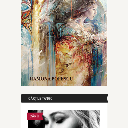
CĂRȚILE TANGO
CĂRȚI