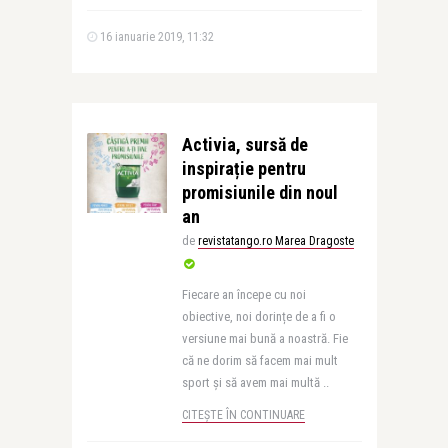
16 ianuarie 2019, 11:32
Activia, sursă de
inspirație pentru
promisiunile din noul
an
de
revistatango.ro Marea Dragoste
Fiecare an începe cu noi
obiective, noi dorințe de a fi o
versiune mai bună a noastră. Fie
că ne dorim să facem mai mult
sport și să avem mai multă ..
CITEȘTE ÎN CONTINUARE