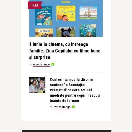
FILM
1 iunie la cinema, cu întreaga
familie. Ziua Copilului cu filme bune
și surprize
de
revistatango
Conferința mobilă „Eroi în
scutece” a Asociației
Prematurilor cere acțiuni
imediate pentru copiii născuți
înainte de termen
de
revistatango