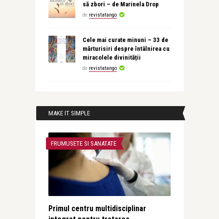
să zbori – de Marinela Drop
de
revistatango
Cele mai curate minuni – 33 de
mărturisiri despre întâlnirea cu
miracolele divinității
de
revistatango
MAKE IT SIMPLE
FRUMUSETE SI SANATATE
Primul centru multidisciplinar