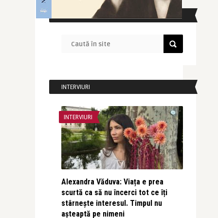
CAUTĂ ÎN SITE
INTERVIURI
INTERVIURI
Alexandra Văduva: Viața e prea
scurtă ca să nu încerci tot ce îți
stârnește interesul. Timpul nu
așteaptă pe nimeni