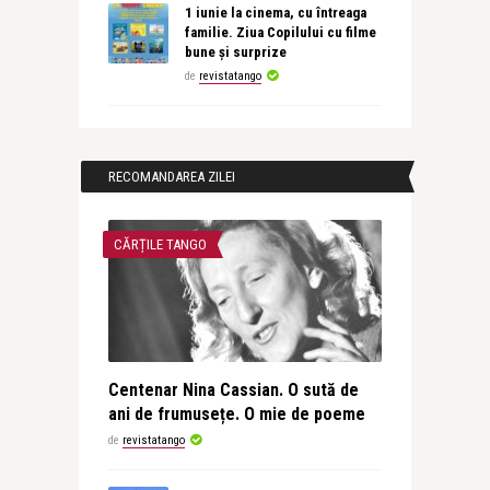
1 iunie la cinema, cu întreaga
familie. Ziua Copilului cu filme
bune și surprize
de
revistatango
RECOMANDAREA ZILEI
CĂRȚILE TANGO
Centenar Nina Cassian. O sută de
ani de frumusețe. O mie de poeme
de
revistatango