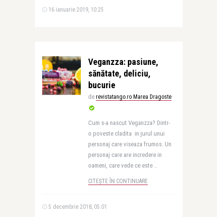
16 ianuarie 2019, 10:25
Veganzza: pasiune,
sănătate, deliciu,
bucurie
de
revistatango.ro Marea Dragoste
Cum s-a nascut Veganzza? Dintr-
o poveste cladita in jurul unui
personaj care viseaza frumos. Un
personaj care are incredere in
oameni, care vede ce este ..
CITEȘTE ÎN CONTINUARE
5 decembrie 2018, 05:01