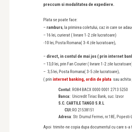
preccum si modalitatea de expediere.
Plata se poate face:
–
ramburs
, la primirea coletului, caz in care se ada
– 16 lei, curierat ( livrare 1-2 zile lucratoare)
-10 lei, Posta Romana( 3-4 zile lucratoare),
–
direct, in contul de mai jos ( prin internet ban
– 13,0 lei, prin Fan Courier ( livrare 1-2 zile lucratoare
– 3,5 lei, Posta Romana( 3-5 zile lucratoare),
( prin
internet banking, ordin de plata
sau achita 
Contul:
RO84 BACX 0000 0001 2713 5250
Banca:
Unicredit Tiriac Bank, suc. Izvor
S.C. CARTILE TANGO S.R.L
CUI:
RO 21538151
Adresa
:
Str. Drumul Fermei, nr.18E, Popesti-
Apoi trimite-ne copia dupa documentul cu care s-a fa