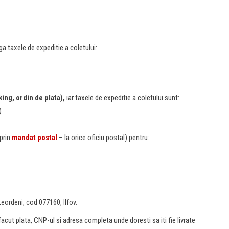
uga taxele de expeditie a coletului:
king, ordin de plata),
iar taxele de expeditie a coletului sunt:
)
prin
mandat postal
– la orice oficiu postal) pentru:
Leordeni, cod 077160, Ilfov.
cut plata, CNP-ul si adresa completa unde doresti sa iti fie livrate