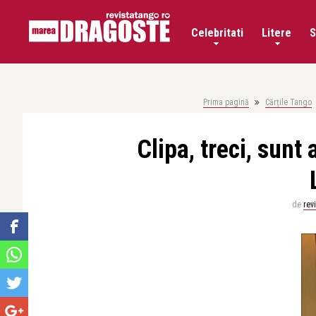
Celebritati
Litere
S
Prima pagină
Cărțile Tango
Clipa, treci, sunt
de
rev