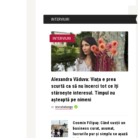
INTERVIURI
INTERVIURI
Alexandra Văduva: Viața e prea
scurtă ca să nu încerci tot ce îți
stârnește interesul. Timpul nu
așteaptă pe nimeni
de
revistatango
Cosmin Filipaș: Când susții un
business curat, asumat,
lucrurile pur și simplu se așază