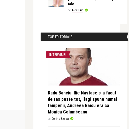
tale
de
Alex Pub
TOP EDITORIALE
INTERVIURI
Radu Banciu: Ilie Nastase s-a facut
de ras peste tot, Hagi spune numai
tampenii, Andreea Raicu era ca
Monica Columbeanu
FRUMUSETE SI SANATATE
CĂRȚILE TANGO
de
Corina Stoica