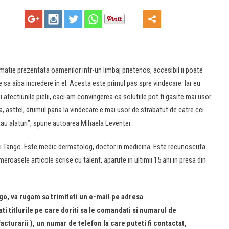
atie prezentata oamenilor intr-un limbaj prietenos, accesibil ii poate
sa aiba incredere in el. Acesta este primul pas spre vindecare. Iar eu
afectiunile pielii, caci am convingerea ca solutiile pot fi gasite mai usor
, astfel, drumul pana la vindecare e mai usor de strabatut de catre cei
 stau alaturi”, spune autoarea Mihaela Leventer.
tei Tango. Este medic dermatolog, doctor in medicina. Este recunoscuta
roasele articole scrise cu talent, aparute in ultimii 15 ani in presa din
o, va rugam sa trimiteti un e-mail pe adresa
cati titlurile pe care doriti sa le comandati si numarul de
cturarii ), un numar de telefon la care puteti fi contactat,