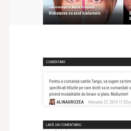
a Dragoste
revistatango.ro Marea Dragoste
r
ter – PACIENTUL SI
Hidratarea cu acid hialuronic
b
COMENTARII
Pentru a comanda cartile Tango, va rugam sa trim
specificati titlurile pe care doriti sa le comandat
privind modalitatile de livrare si plata. Multumim!
ALINAGROZEA
februarie 27, 2010 11:52 
LASĂ UN COMENTARIU: