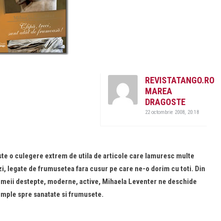
REVISTATANGO.RO
MAREA
DRAGOSTE
22 octombrie 2008, 20:18
este o culegere extrem de utila de articole care lamuresc multe
i, legate de frumusetea fara cusur pe care ne-o dorim cu toti. Din
femeii destepte, moderne, active, Mihaela Leventer ne deschide
imple spre sanatate si frumusete.