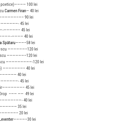
e poetice)———— 100 lei
 cu
Carmen Firan
— 40 lei
——————–
—– 90 lei
——————- 45 lei
—-
—————– 45 lei
————-
———— 40 lei
a Spătaru
———–58 lei
escu ——————–120 lei
escu ——————–120 lei
escu —————————-120 lei
ngo) ———————– 40 lei
————— 40 lei
——————- 45 lei
tomir———————– 45 lei
a Drop –—— —— 49 lei
———————–
——- 40 lei
———— 35 lei
——————
– 20 lei
Leventer
————–30 lei