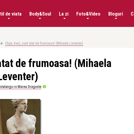
til de viata
Body&Soul
La zi
Foto&Video
Bloguri
C
Clipa, treci, sunt atat de frumoasa! (Mihaela Leventer)
 atat de frumoasa! (Mihaela
Leventer)
istatango.ro Marea Dragoste