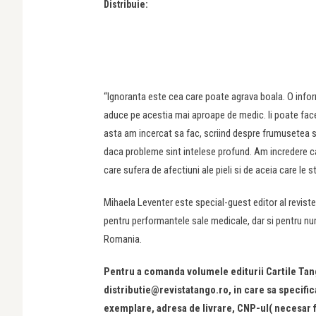
Distribuie:
“Ignoranta este cea care poate agrava boala. O inform
aduce pe acestia mai aproape de medic. Ii poate face 
asta am incercat sa fac, scriind despre frumusetea si 
daca probleme sint intelese profund. Am incredere ca
care sufera de afectiuni ale pieli si de aceia care le
Mihaela Leventer este special-guest editor al revis
pentru performantele sale medicale, dar si pentru nume
Romania.
Pentru a comanda volumele editurii Cartile Tang
distributie@revistatango.ro
, in care sa specifi
exemplare, adresa de livrare, CNP-ul( necesar fa