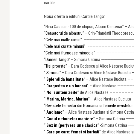
cartile.
Noua oferta a editurii Cartile Tango:
“Nina Cassian- 100 de chipuri, Album Centenar” – Ali
“
Cerșetorul de albastru
” – Crin-Triandafil Theodore
“
Cele mai inalte uimiri
” –———————————————
—
“
Cele mai curate minuni
” –——————————————
“Cele mai frumoase miracole
” –———————————
“
Damen Tango
” – Simona Catrina —————————
“
Trei proaste
” – Dara Codescu și Alice Năstase Bu
”
Simona
” – Dara Codescu și Alice Năstase Buciut
”
Splendida banalitate
” – Alice Nastase Buciuta 
”
Dragostea e un bonsai
” – Alice Nastase ———
”
Noi suntem zeite
” de Alice Nastase ———————
“
Marina, Marina, Marina
” – Alice Nastase Buci
“
Revistele femeilor din Romania si femeile revistelor
”
Andiamo
” – Alice Nastase Buciuta si Simona Cat
“
Codul nebunelor maniere
” – Simona Catrina 
“
Sex in (per)versiune clasica
” -Simona Catrina 
”
Care pe care: femei si barbati
” de Alice Nastase s