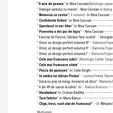
“
O mie de poeme
” de
Nina Cassian
(Antologie oper
“
Dialogul vantului cu marea
“-
Nina Cassian
in dialog
“
Memoria ca zestre
“( 3 volume)- de
Nina Cassian
—
”
Confidente fictive
” de
Nina Cassian
———————-
—
”
Spectacol in aer liber
” de
Nina Cassian
——————
”
Povestea a doi pui de tigru
” –
Nina Cassian
———
“
Exerciții de Fericire, Gânduri fără Justify
” –
Georgian
”
Omul, un design perfect-volumul III
” – Ramona Pop
”
Omul, un design perfect-volumul II
” – Ramona Pop
”
Omul, un design perfect-volumul I
” – Ramona Pop
”
Cele mai frumoase iubiri
” (Antologie Cartile Ta
”
Cele mai frumoase citate
” ——————————
————
”
Panza de paianjen
” de
Cella Serghi
———————–
—
“
In umbra lui Adrian Pintea
” – Lavinia Pintea Ta
“
Dacă nu poţi să mergi, încearcă să zbori
”- Marinel
“
6 din 49 de sanse la iubire
” de – Raluca Kisescu
“
Harababura
”de
Cristian Badilita
—————————————
”
Tara fetelor
” de
Maria Banus
————————
————
“
Clipa, treci, sunt atat de frumoasa!
” – Dr.
Mihaela 
Multumim,