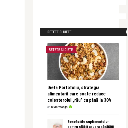
RETETE SI DIETE
RETETE SI DIETE
Dieta Portofoliu, strategia
alimentară care poate reduce
colesterolul „rău” cu până la 30%
de
revistatango
Beneficiile suplimentelor
pentru slăbit asupra sănătății