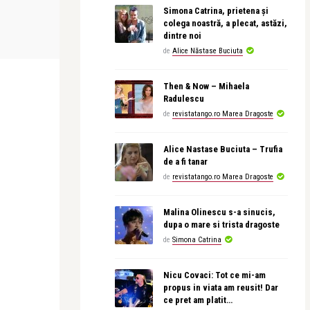
Simona Catrina, prietena și
revistatango.ro Marea Dragoste
revistatango.r
colega noastră, a plecat, astăzi,
ica
Dr. Mihaela Leventer: Pacientul
COMANDA Car
dintre noi
consumator si medicul co ...
de
Alice Năstase Buciuta
Then & Now – Mihaela
Radulescu
de
revistatango.ro Marea Dragoste
Alice Nastase Buciuta – Trufia
de a fi tanar
de
revistatango.ro Marea Dragoste
Malina Olinescu s-a sinucis,
dupa o mare si trista dragoste
de
Simona Catrina
Nicu Covaci: Tot ce mi-am
propus in viata am reusit! Dar
ce pret am platit…