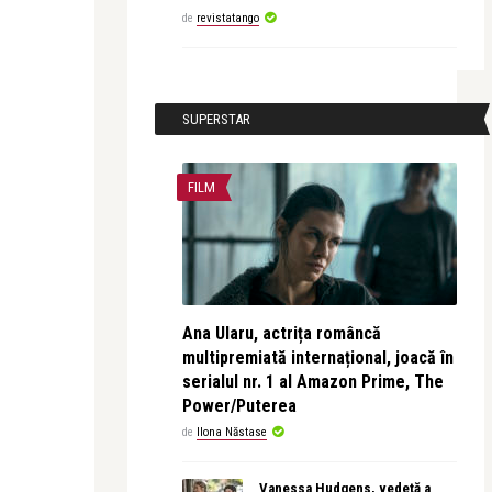
de
revistatango
SUPERSTAR
FILM
Ana Ularu, actrița româncă
multipremiată internațional, joacă în
serialul nr. 1 al Amazon Prime, The
Power/Puterea
de
Ilona Năstase
Vanessa Hudgens, vedetă a