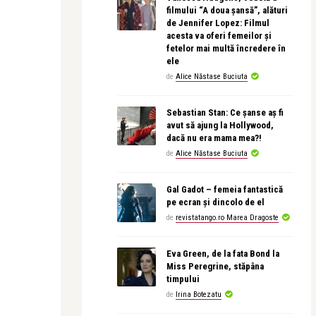
filmului “A doua șansă”, alături
de Jennifer Lopez: Filmul
acesta va oferi femeilor și
fetelor mai multă încredere în
ele
de
Alice Năstase Buciuta
Sebastian Stan: Ce șanse aș fi
avut să ajung la Hollywood,
dacă nu era mama mea?!
de
Alice Năstase Buciuta
Gal Gadot – femeia fantastică
pe ecran și dincolo de el
de
revistatango.ro Marea Dragoste
Eva Green, de la fata Bond la
Miss Peregrine, stăpâna
timpului
de
Irina Botezatu