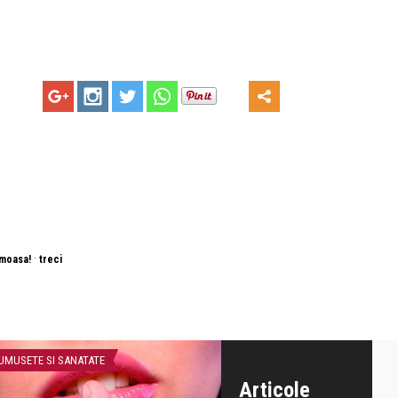
·
umoasa!
treci
UMUSETE SI SANATATE
FRUMUSETE SI SANATATE
Articole