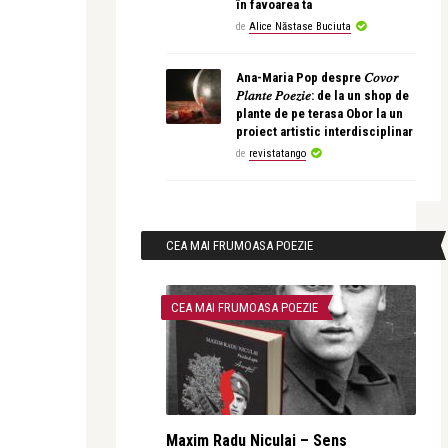
în favoarea ta
de
Alice Năstase Buciuta
Ana-Maria Pop despre 𝐶𝑜𝑣𝑜𝑟
𝑃𝑙𝑎𝑛𝑡𝑒 𝑃𝑜𝑒𝑧𝑖𝑒: de la un shop de
plante de pe terasa Obor la un
proiect artistic interdisciplinar
de
revistatango
CEA MAI FRUMOASA POEZIE
CEA MAI FRUMOASA POEZIE
Maxim Radu Niculai – Sens