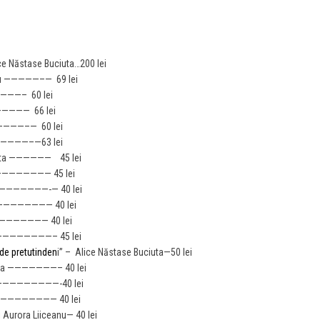
ce Năstase Buciuta…200 lei
scu —————–— 69 lei
———– 60 lei
—
———— 66 lei
————
–— 60 lei
——————–—
63 lei
ciuta —————— 45 lei
a ———————— 45 lei
—————————-— 40 lei
———————
——— 40 lei
———
————— 40 lei
uta ————————– 45
lei
 de pretutinden
i” – Alice Năstase Buciuta—50 lei
rina ———————– 40 lei
———————————-40 lei
—————————— 40 lei
i Aurora Liiceanu— 40 lei