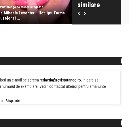
similare
evistatango.ro Marea Dragoste
revistatango.ro Marea Dragoste
Dr. Mihaela Leventer – Hot lips. Forma
Dr. Mihaela Leventer: Cosmet
uzelor si ...
unghiilor, insemnul pers ...
iteti un e-mail pe adresa
redactia@revistatango.ro
, in care sa
i si numarul de exemplare. Veti fi contactat ulterior pentru amanunte
pm
Răspunde