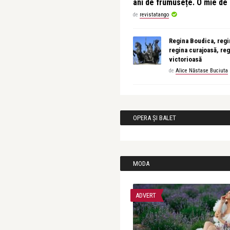
ani de frumusețe. O mie d
de
revistatango
Regina Boudica, regin
regina curajoasă, reg
victorioasă
de
Alice Năstase Buciuta
OPERA ȘI BALET
MODA
ADVERT