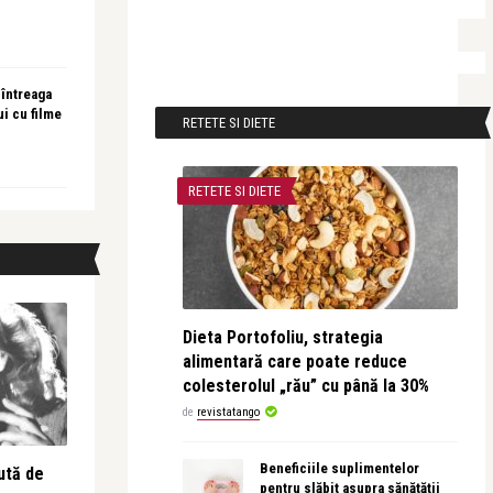
 întreaga
ui cu filme
RETETE SI DIETE
RETETE SI DIETE
Dieta Portofoliu, strategia
alimentară care poate reduce
colesterolul „rău” cu până la 30%
de
revistatango
Beneficiile suplimentelor
ută de
pentru slăbit asupra sănătății