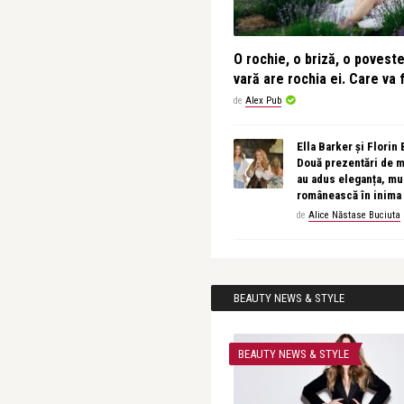
O rochie, o briză, o povest
vară are rochia ei. Care va f
de
Alex Pub
Ella Barker și Florin
Două prezentări de 
au adus eleganța, muz
românească în inima
de
Alice Năstase Buciuta
BEAUTY NEWS & STYLE
BEAUTY NEWS & STYLE