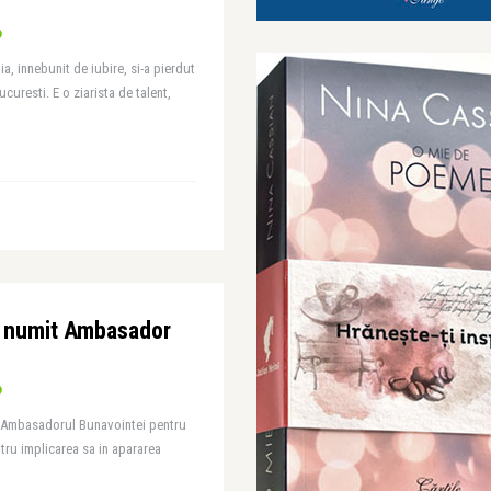
ia, innebunit de iubire, si-a pierdut
curesti. E o ziarista de talent,
t numit Ambasador
t Ambasadorul Bunavointei pentru
ru implicarea sa in apararea