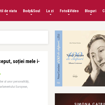
til de viata
Body&Soul
La zi
Foto&Video
Bloguri
C
eput, soției mele i-
lier al unor personalități,
Parlamentului European,