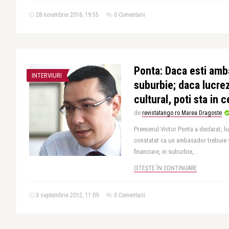
28 noiembrie 2016, 19:55
0 Comentarii
Ponta: Daca esti amba
INTERVIURI
suburbie; daca lucrezi
cultural, poti sta in 
de
revistatango.ro Marea Dragoste
Premierul Victor Ponta a declarat, lun
constatat ca un ambasador trebuie s
financiare, in suburbie, ..
CITEȘTE ÎN CONTINUARE
3 septembrie 2012, 11:09
0 Comentarii