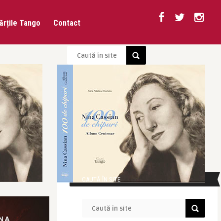
ărțile Tango
Contact
CAUTĂ ÎN SITE