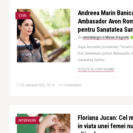
Andreea Marin Banica
STIRI
Ambasador Avon Rom
pentru Sanatatea San
de
revistatango.ro Marea Dragoste
Dupa succesul proiectului “Scoala 
fost desemnata primul Ambasador A
Sanatatea Sanilor. ..
CITEȘTE ÎN CONTINUARE
25 ianuarie 2012, 10:14
0 Comentarii
Floriana Jucan: Cel 
INTERVIURI
in viata unei femei nu