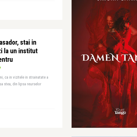
sador, stai in
 la un institut
centru
i, ca in vizitele in strainatate a
a stea, din lipsa reurselor