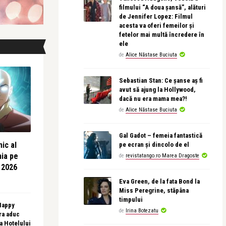
filmului “A doua șansă”, alături
de Jennifer Lopez: Filmul
acesta va oferi femeilor și
fetelor mai multă încredere în
ele
de
Alice Năstase Buciuta
Sebastian Stan: Ce șanse aș fi
avut să ajung la Hollywood,
dacă nu era mama mea?!
de
Alice Năstase Buciuta
Gal Gadot – femeia fantastică
ic al
pe ecran și dincolo de el
nia pe
de
revistatango.ro Marea Dragoste
 2026
Eva Green, de la fata Bond la
Miss Peregrine, stăpâna
timpului
 Happy
de
Irina Botezatu
ra aduc
sa Hotelului