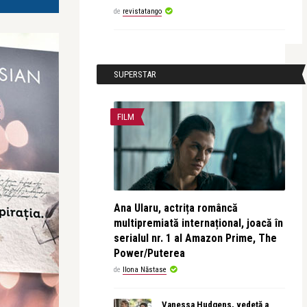
de
revistatango
SUPERSTAR
FILM
Ana Ularu, actrița româncă
multipremiată internațional, joacă în
serialul nr. 1 al Amazon Prime, The
Power/Puterea
de
Ilona Năstase
Vanessa Hudgens, vedetă a