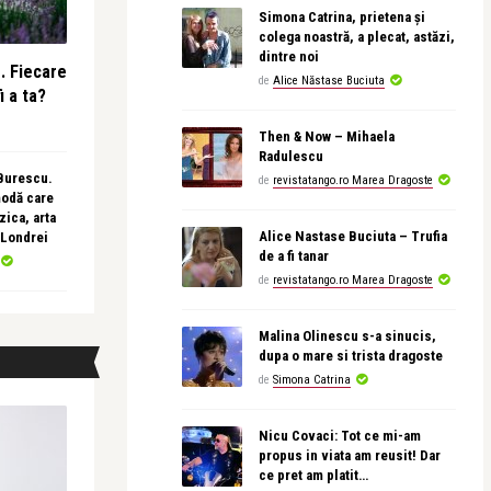
Simona Catrina, prietena și
colega noastră, a plecat, astăzi,
dintre noi
e. Fiecare
de
Alice Năstase Buciuta
i a ta?
Then & Now – Mihaela
Radulescu
 Burescu.
de
revistatango.ro Marea Dragoste
modă care
ica, arta
Alice Nastase Buciuta – Trufia
 Londrei
de a fi tanar
de
revistatango.ro Marea Dragoste
Malina Olinescu s-a sinucis,
dupa o mare si trista dragoste
de
Simona Catrina
Nicu Covaci: Tot ce mi-am
propus in viata am reusit! Dar
ce pret am platit…