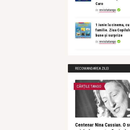
Caro
de
revistatango
1 iunie la cinema, cu
familie. Ziua Copilul
bune și surprize
de
revistatango
RECOMANDAREA ZILEI
CĂRȚILE TANGO
Centenar Nina Cassian. O s