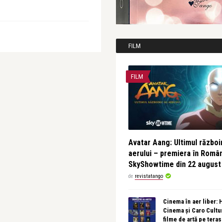
FILM
FILM
Avatar Aang: Ultimul războin
aerului – premiera în Româ
SkyShowtime din 22 august
de
revistatango
Cinema în aer liber:
Cinema și Caro Cultu
filme de artă pe tera