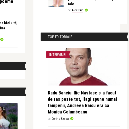
e poeme
tale
de
Alex Pub
a biciuită,
ina
TOP EDITORIALE
INTERVIURI
Radu Banciu: Ilie Nastase s-a facut
de ras peste tot, Hagi spune numai
tampenii, Andreea Raicu era ca
Monica Columbeanu
de
Corina Stoica