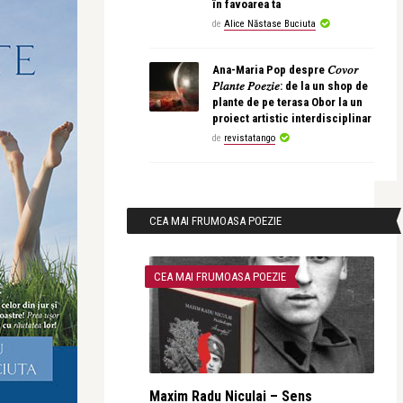
în favoarea ta
de
Alice Năstase Buciuta
Ana-Maria Pop despre 𝐶𝑜𝑣𝑜𝑟
𝑃𝑙𝑎𝑛𝑡𝑒 𝑃𝑜𝑒𝑧𝑖𝑒: de la un shop de
plante de pe terasa Obor la un
proiect artistic interdisciplinar
de
revistatango
CEA MAI FRUMOASA POEZIE
CEA MAI FRUMOASA POEZIE
Maxim Radu Niculai – Sens