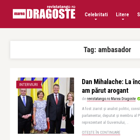
Celebritati
Litere
S
Tag:
ambasador
Dan Mihalache: La înc
INTERVIURI
am părut arogant
de
revistatango.ro Marea Dragoste
A fost ziarist și analist politic, consi
parlamentar, deputat și membru al 
reprezentant al Guvernului, ..
CITEȘTE ÎN CONTINUARE