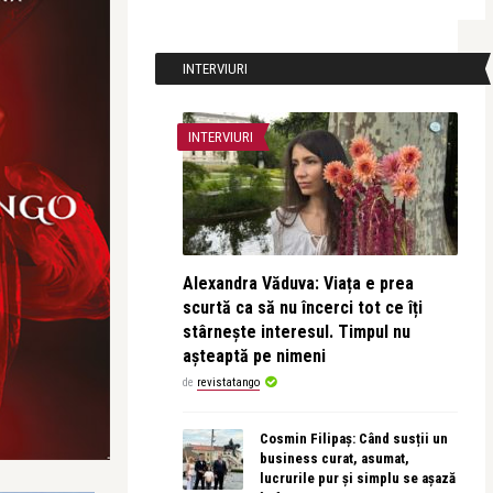
INTERVIURI
INTERVIURI
Alexandra Văduva: Viața e prea
scurtă ca să nu încerci tot ce îți
stârnește interesul. Timpul nu
așteaptă pe nimeni
de
revistatango
Cosmin Filipaș: Când susții un
business curat, asumat,
lucrurile pur și simplu se așază