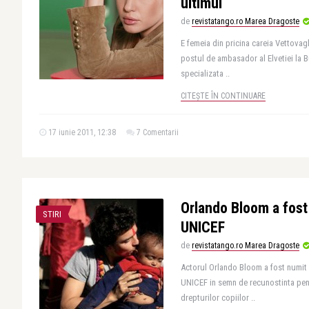
ultimul
de
revistatango.ro Marea Dragoste
E femeia din pricina careia Vettovagl
postul de ambasador al Elvetiei la Bu
specializata ..
CITEȘTE ÎN CONTINUARE
17 iunie 2011, 12:38
7 Comentarii
Orlando Bloom a fos
STIRI
UNICEF
de
revistatango.ro Marea Dragoste
Actorul Orlando Bloom a fost numi
UNICEF in semn de recunostinta pent
drepturilor copiilor ..