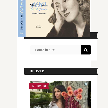
CAUTĂ ÎN SITE
INTERVIURI
INTERVIURI