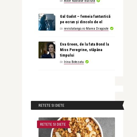
de
Alice Năstase Buciuta
Gal Gadot – femeia fantastică
pe ecran și dincolo de el
de
revistatango.ro Marea Dragoste
Eva Green, de la fata Bond la
Miss Peregrine, stăpâna
timpului
de
Irina Botezatu
RETETE SI DIETE
RETETE SI DIETE