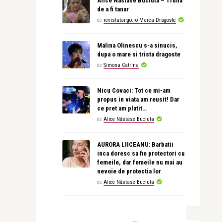
Alice Nastase Buciuta – Trufia
de a fi tanar
de
revistatango.ro Marea Dragoste
Malina Olinescu s-a sinucis,
dupa o mare si trista dragoste
de
Simona Catrina
Nicu Covaci: Tot ce mi-am
propus in viata am reusit! Dar
ce pret am platit…
de
Alice Năstase Buciuta
AURORA LIICEANU: Barbatii
inca doresc sa fie protectori cu
femeile, dar femeile nu mai au
nevoie de protectia lor
de
Alice Năstase Buciuta