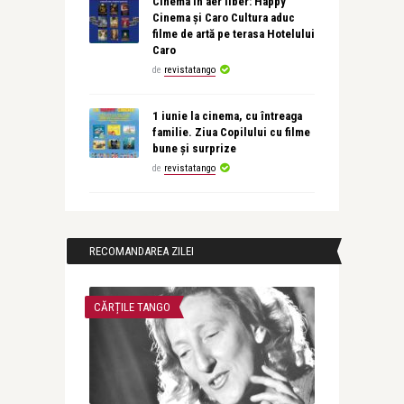
Cinema în aer liber: Happy
Cinema și Caro Cultura aduc
filme de artă pe terasa Hotelului
Caro
de
revistatango
1 iunie la cinema, cu întreaga
familie. Ziua Copilului cu filme
bune și surprize
de
revistatango
RECOMANDAREA ZILEI
CĂRȚILE TANGO