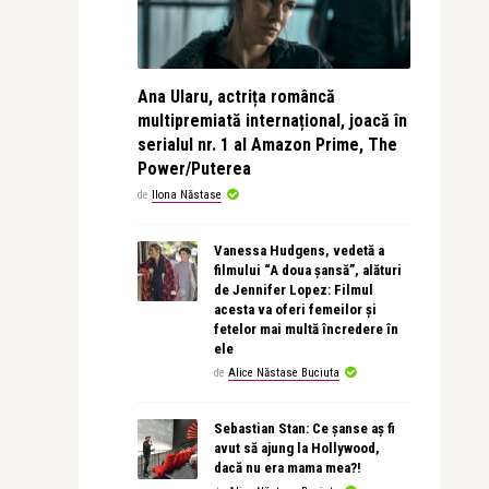
Ana Ularu, actrița româncă
multipremiată internațional, joacă în
serialul nr. 1 al Amazon Prime, The
Power/Puterea
de
Ilona Năstase
Vanessa Hudgens, vedetă a
filmului “A doua șansă”, alături
de Jennifer Lopez: Filmul
acesta va oferi femeilor și
fetelor mai multă încredere în
ele
de
Alice Năstase Buciuta
Sebastian Stan: Ce șanse aș fi
avut să ajung la Hollywood,
dacă nu era mama mea?!