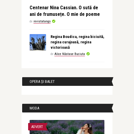
Centenar Nina Cassian. O sută de
ani de frumusețe. O mie de poeme
de
revistatango
Regina Boudica, regina biciuită,
regina curajoasă, regina
victorioasă
de
Alice Năstase Buciuta
OPERA ȘI BALET
MODA
ADVERT