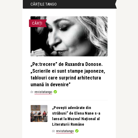
CĂRȚILE TANGO
CĂRȚI
„Pe:trecere” de Ruxandra Donose.
„Scrierile ei sunt stampe japoneze,
tablouri care surprind arhitectura
umană în devenire”
de
revistatango
„Povești adevărate din
străbuni” de Elena Nane s-a
lansat la Muzeul Național al
Literaturii Române
de
revistatango