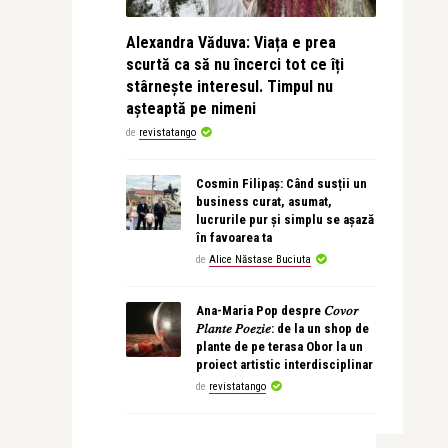
Alexandra Văduva: Viața e prea
scurtă ca să nu încerci tot ce îți
stârnește interesul. Timpul nu
așteaptă pe nimeni
de
revistatango
Cosmin Filipaș: Când susții un
business curat, asumat,
lucrurile pur și simplu se așază
în favoarea ta
de
Alice Năstase Buciuta
Ana-Maria Pop despre 𝐶𝑜𝑣𝑜𝑟
𝑃𝑙𝑎𝑛𝑡𝑒 𝑃𝑜𝑒𝑧𝑖𝑒: de la un shop de
plante de pe terasa Obor la un
proiect artistic interdisciplinar
de
revistatango