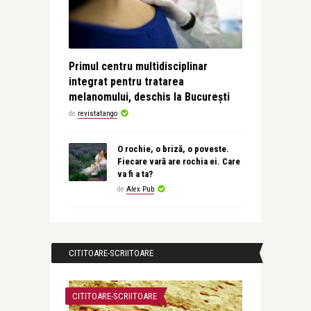
Primul centru multidisciplinar
integrat pentru tratarea
melanomului, deschis la București
de
revistatango
O rochie, o briză, o poveste.
Fiecare vară are rochia ei. Care
va fi a ta?
de
Alex Pub
CITITOARE-SCRIITOARE
CITITOARE-SCRIITOARE