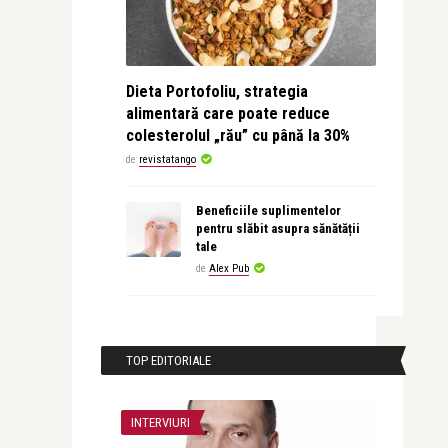
Dieta Portofoliu, strategia
alimentară care poate reduce
colesterolul „rău” cu până la 30%
de
revistatango
Beneficiile suplimentelor
pentru slăbit asupra sănătății
tale
de
Alex Pub
TOP EDITORIALE
INTERVIURI