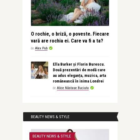
O rochie, o briză, o poveste. Fiecare
vară are rochia ei. Care va fi a ta?
de
Alex Pub
Ella Barker și Florin Burescu.
Două prezentări de modă care
au adus eleganța, muzica, arta
românească în inima Londrei
de
Alice Năstase Buciuta
BEAUTY NEWS & STYLE
BEAUTY NEWS & STYLE