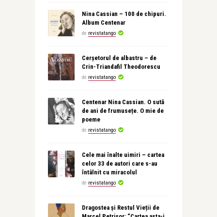
Nina Cassian – 100 de chipuri.
Album Centenar
de
revistatango
Cerșetorul de albastru – de
Crin-Triandafil Theodorescu
de
revistatango
Centenar Nina Cassian. O sută
de ani de frumusețe. O mie de
poeme
de
revistatango
Cele mai înalte uimiri – cartea
celor 33 de autori care s-au
întâlnit cu miracolul
de
revistatango
Dragostea și Restul Vieții de
Marcel Petrișor: “Cartea asta-i