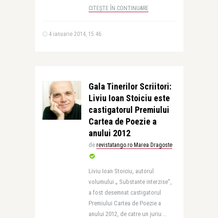
CITEȘTE ÎN CONTINUARE
4 ianuarie 2014, 15:46
Gala Tinerilor Scriitori:
Liviu Ioan Stoiciu este
castigatorul Premiului
Cartea de Poezie a
anului 2012
de
revistatango.ro Marea Dragoste
Liviu Ioan Stoiciu, autorul
volumului „ Substante interzise”,
a fost desemnat castigatorul
Premiului Cartea de Poezie a
anului 2012, de catre un juriu ..