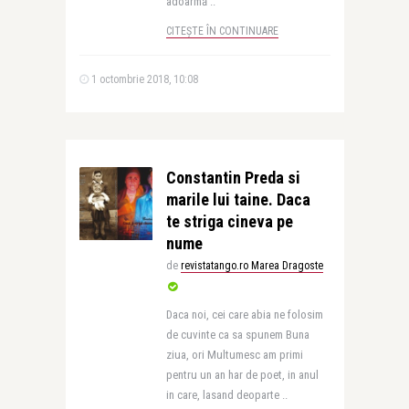
adoarmă ..
CITEȘTE ÎN CONTINUARE
1 octombrie 2018, 10:08
Constantin Preda si
marile lui taine. Daca
te striga cineva pe
nume
de
revistatango.ro Marea Dragoste
Daca noi, cei care abia ne folosim
de cuvinte ca sa spunem Buna
ziua, ori Multumesc am primi
pentru un an har de poet, in anul
in care, lasand deoparte ..