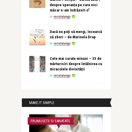
despre speranța pe care nici
măcar n-am îndrăznit-o”
de
revistatango
Dacă nu poţi să mergi, încearcă
să zbori – de Marinela Drop
de
revistatango
Cele mai curate minuni – 33 de
mărturisiri despre întâlnirea cu
miracolele divinității
de
revistatango
MAKE IT SIMPLE
FRUMUSETE SI SANATATE