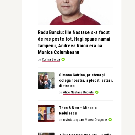
Radu Banciu: Ilie Nastase s-a facut
de ras peste tot, Hagi spune numai
tampenii, Andreea Raicu era ca
Monica Columbeanu
de
Corina Stoica
Simona Catrina, prietena și
colega noastră, a plecat, astăzi,
dintre noi
de
Alice Năstase Buciuta
Then & Now – Mihaela
Radulescu
de
revistatango.ro Marea Dragoste