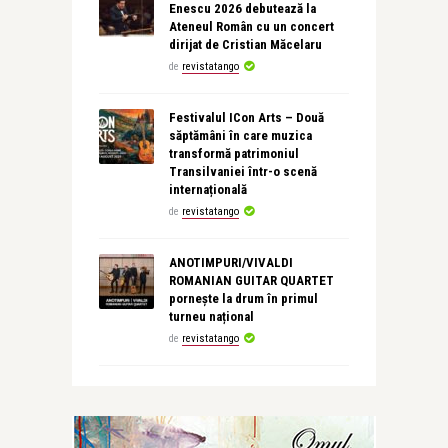
Enescu 2026 debutează la
Ateneul Român cu un concert
dirijat de Cristian Măcelaru
de
revistatango
Festivalul ICon Arts – Două
săptămâni în care muzica
transformă patrimoniul
Transilvaniei într-o scenă
internațională
de
revistatango
ANOTIMPURI/VIVALDI
ROMANIAN GUITAR QUARTET
pornește la drum în primul
turneu național
de
revistatango