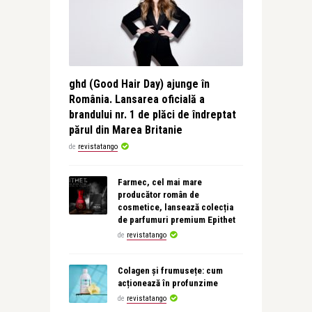
ghd (Good Hair Day) ajunge în
România. Lansarea oficială a
brandului nr. 1 de plăci de îndreptat
părul din Marea Britanie
de
revistatango
Farmec, cel mai mare
producător român de
cosmetice, lansează colecția
de parfumuri premium Epithet
de
revistatango
Colagen și frumusețe: cum
acționează în profunzime
de
revistatango