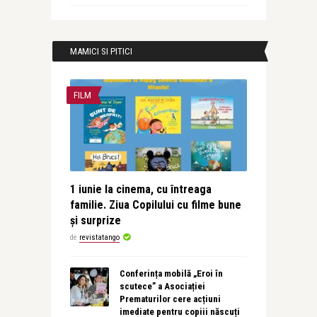
MAMICI SI PITICI
FILM
1 iunie la cinema, cu întreaga
familie. Ziua Copilului cu filme bune
și surprize
de
revistatango
Conferința mobilă „Eroi în
scutece” a Asociației
Prematurilor cere acțiuni
imediate pentru copiii născuți