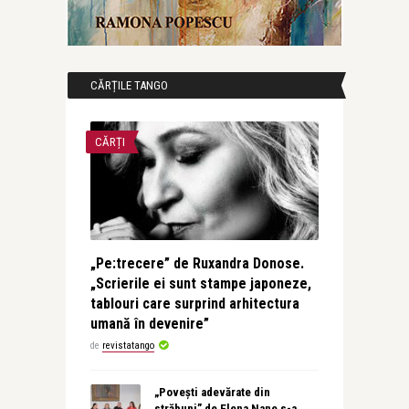
CĂRȚILE TANGO
CĂRȚI
„Pe:trecere” de Ruxandra Donose.
„Scrierile ei sunt stampe japoneze,
tablouri care surprind arhitectura
umană în devenire”
de
revistatango
„Povești adevărate din
străbuni” de Elena Nane s-a