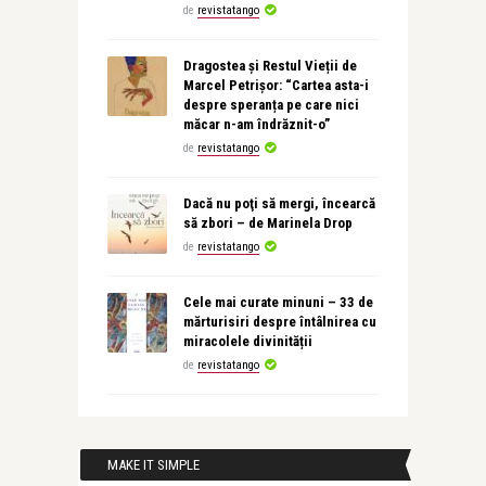
de
revistatango
Dragostea și Restul Vieții de
Marcel Petrișor: “Cartea asta-i
despre speranța pe care nici
măcar n-am îndrăznit-o”
de
revistatango
Dacă nu poţi să mergi, încearcă
să zbori – de Marinela Drop
de
revistatango
Cele mai curate minuni – 33 de
mărturisiri despre întâlnirea cu
miracolele divinității
de
revistatango
MAKE IT SIMPLE