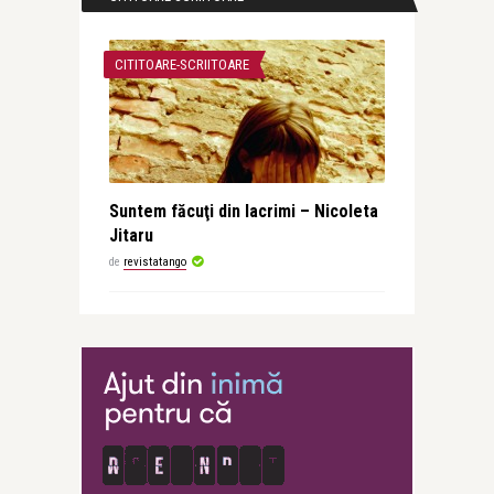
CITITOARE-SCRIITOARE
Suntem făcuţi din lacrimi – Nicoleta
Jitaru
de
revistatango