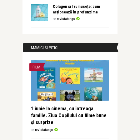
Colagen și frumusețe: cum
acționează în profunzime
de
revistatango
MAMICI SI PITICI
FILM
1 iunie la cinema, cu întreaga
familie. Ziua Copilului cu filme bune
și surprize
de
revistatango