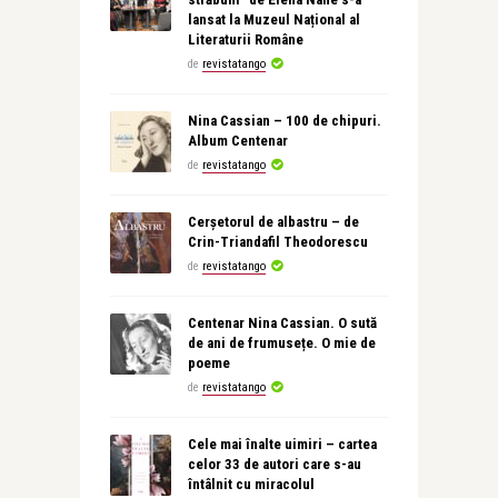
lansat la Muzeul Național al
Literaturii Române
de
revistatango
Nina Cassian – 100 de chipuri.
Album Centenar
de
revistatango
Cerșetorul de albastru – de
Crin-Triandafil Theodorescu
de
revistatango
Centenar Nina Cassian. O sută
de ani de frumusețe. O mie de
poeme
de
revistatango
Cele mai înalte uimiri – cartea
celor 33 de autori care s-au
întâlnit cu miracolul