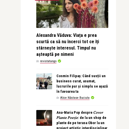
Alexandra Văduva: Viața e prea
scurtă ca să nu încerci tot ce îți
stârnește interesul. Timpul nu
așteaptă pe nimeni
de
revistatango
Cosmin Filipaș: Când susții un
business curat, asumat,
lucrurile pur și simplu se așază
în favoarea ta
de
Alice Năstase Buciuta
Ana-Maria Pop despre 𝐶𝑜𝑣𝑜𝑟
𝑃𝑙𝑎𝑛𝑡𝑒 𝑃𝑜𝑒𝑧𝑖𝑒: de la un shop de
plante de pe terasa Obor la un
proiect artistic interdisciplinar