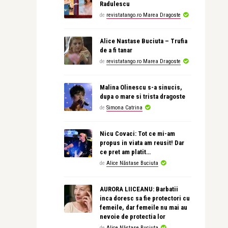
Radulescu
de
revistatango.ro Marea Dragoste
Alice Nastase Buciuta – Trufia
de a fi tanar
de
revistatango.ro Marea Dragoste
Malina Olinescu s-a sinucis,
dupa o mare si trista dragoste
de
Simona Catrina
Nicu Covaci: Tot ce mi-am
propus in viata am reusit! Dar
ce pret am platit…
de
Alice Năstase Buciuta
AURORA LIICEANU: Barbatii
inca doresc sa fie protectori cu
femeile, dar femeile nu mai au
nevoie de protectia lor
de
Alice Năstase Buciuta