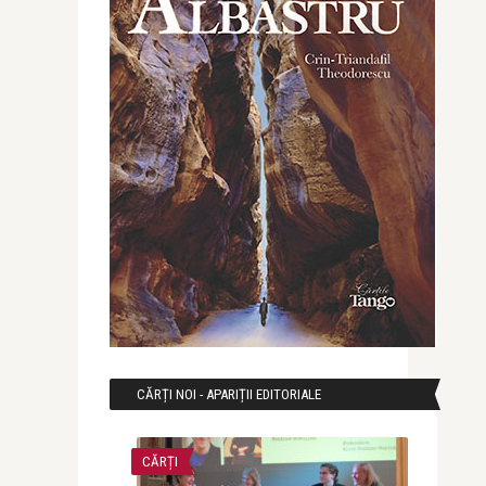
CĂRȚI NOI - APARIȚII EDITORIALE
CĂRȚI