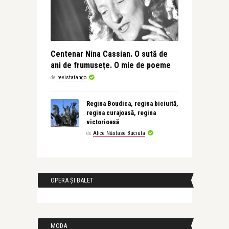
Centenar Nina Cassian. O sută de
ani de frumusețe. O mie de poeme
de
revistatango
Regina Boudica, regina biciuită,
regina curajoasă, regina
victorioasă
de
Alice Năstase Buciuta
OPERA ȘI BALET
MODA