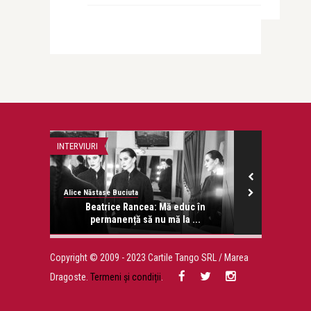
INTERVIURI
LIFE
Alice Năstase Buciuta
revistatango.ro
onose.
Beatrice Rancea: Mă educ în
Actrita Sylv
permanență să nu mă la ...
di
Copyright © 2009 - 2023 Cartile Tango SRL / Marea
Dragoste.
Termeni și condiții
.