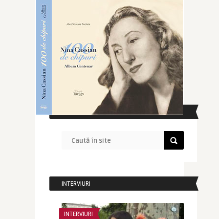
CAUTĂ ÎN SITE
INTERVIURI
INTERVIURI