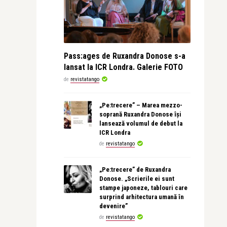
Pass:ages de Ruxandra Donose s-a
lansat la ICR Londra. Galerie FOTO
de
revistatango
„Pe:trecere” – Marea mezzo-
soprană Ruxandra Donose își
lansează volumul de debut la
ICR Londra
de
revistatango
„Pe:trecere” de Ruxandra
Donose. „Scrierile ei sunt
stampe japoneze, tablouri care
surprind arhitectura umană în
devenire”
de
revistatango