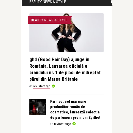
BEAUTY NEWS & STYLE
BEAUTY NEWS & STYLE
ghd (Good Hair Day) ajunge în
România. Lansarea oficială a
brandului nr. 1 de plăci de îndreptat
părul din Marea Britanie
de
revistatango
Farmec, cel mai mare
producător român de
cosmetice, lansează colecția
de parfumuri premium Epithet
de
revistatango