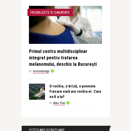
FRUMUSETE SI SANATATE
Primul centru multidisciplinar
integrat pentru tratarea
melanomului, deschis la București
de
revistatango
O rochie, o briză, o poveste.
Fiecare vară are rochia ei. Care
va fi a ta?
de
Alex Pub
CITITOARE-SCRIITOARE