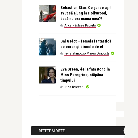
Sebastian Stan: Ce șanse aș fi
avut să ajung la Hollywood,
dacă nu era mama mea?!
de
Alice Năstase Buciuta
Gal Gadot – femeia fantastică
pe ecran și dincolo de el
de
revistatango.ro Marea Dragoste
Eva Green, de la fata Bond la
Miss Peregrine, stăpâna
timpului
de
Irina Botezatu
RETETE SI DIETE