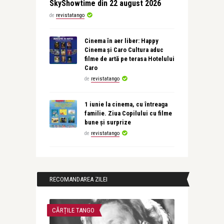
SkyShowtime din 22 august 2026
de
revistatango
Cinema în aer liber: Happy
Cinema și Caro Cultura aduc
filme de artă pe terasa Hotelului
Caro
de
revistatango
1 iunie la cinema, cu întreaga
familie. Ziua Copilului cu filme
bune și surprize
de
revistatango
RECOMANDAREA ZILEI
CĂRȚILE TANGO