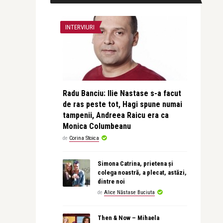
INTERVIURI
Radu Banciu: Ilie Nastase s-a facut
de ras peste tot, Hagi spune numai
tampenii, Andreea Raicu era ca
Monica Columbeanu
de
Corina Stoica
Simona Catrina, prietena și
colega noastră, a plecat, astăzi,
dintre noi
de
Alice Năstase Buciuta
Then & Now – Mihaela