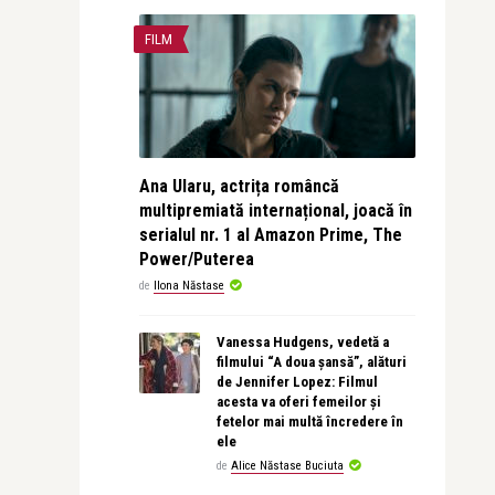
FILM
Ana Ularu, actrița româncă
multipremiată internațional, joacă în
serialul nr. 1 al Amazon Prime, The
Power/Puterea
de
Ilona Năstase
Vanessa Hudgens, vedetă a
filmului “A doua șansă”, alături
de Jennifer Lopez: Filmul
acesta va oferi femeilor și
fetelor mai multă încredere în
ele
de
Alice Năstase Buciuta