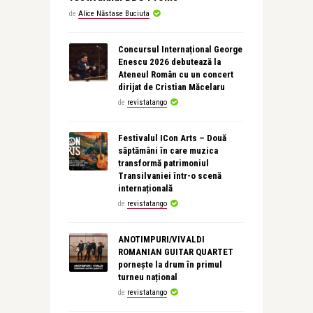
de
Alice Năstase Buciuta
Concursul Internațional George
Enescu 2026 debutează la
Ateneul Român cu un concert
dirijat de Cristian Măcelaru
de
revistatango
Festivalul ICon Arts – Două
săptămâni în care muzica
transformă patrimoniul
Transilvaniei într-o scenă
internațională
de
revistatango
ANOTIMPURI/VIVALDI
ROMANIAN GUITAR QUARTET
pornește la drum în primul
turneu național
de
revistatango