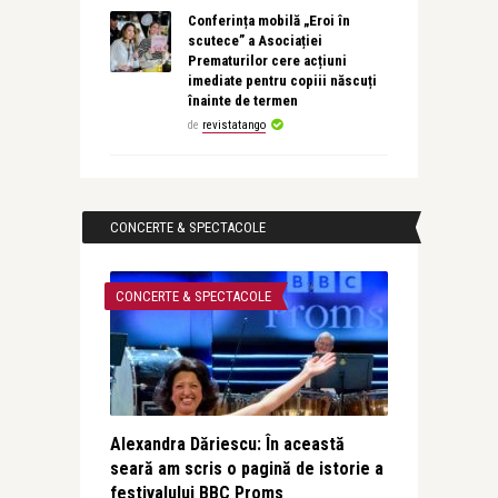
Conferința mobilă „Eroi în
scutece” a Asociației
Prematurilor cere acțiuni
imediate pentru copiii născuți
înainte de termen
de
revistatango
CONCERTE & SPECTACOLE
CONCERTE & SPECTACOLE
Alexandra Dăriescu: În această
seară am scris o pagină de istorie a
festivalului BBC Proms