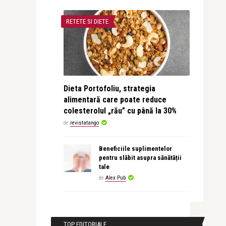
RETETE SI DIETE
Dieta Portofoliu, strategia
alimentară care poate reduce
colesterolul „rău” cu până la 30%
de
revistatango
Beneficiile suplimentelor
pentru slăbit asupra sănătății
tale
de
Alex Pub
TOP EDITORIALE