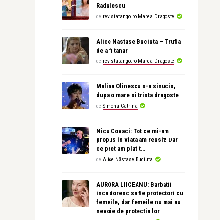
Radulescu
de
revistatango.ro Marea Dragoste
Alice Nastase Buciuta – Trufia
de a fi tanar
de
revistatango.ro Marea Dragoste
Malina Olinescu s-a sinucis,
dupa o mare si trista dragoste
de
Simona Catrina
Nicu Covaci: Tot ce mi-am
propus in viata am reusit! Dar
ce pret am platit…
de
Alice Năstase Buciuta
AURORA LIICEANU: Barbatii
inca doresc sa fie protectori cu
femeile, dar femeile nu mai au
nevoie de protectia lor