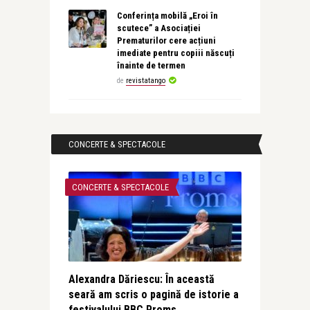
Conferința mobilă „Eroi în
scutece” a Asociației
Prematurilor cere acțiuni
imediate pentru copiii născuți
înainte de termen
de
revistatango
CONCERTE & SPECTACOLE
CONCERTE & SPECTACOLE
Alexandra Dăriescu: În această
seară am scris o pagină de istorie a
festivalului BBC Proms