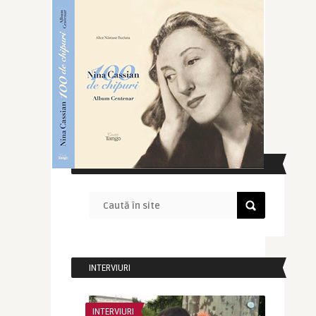
CAUTĂ ÎN SITE
INTERVIURI
INTERVIURI