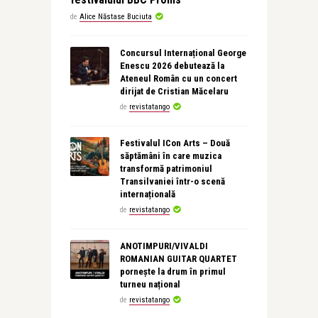
de
Alice Năstase Buciuta
Concursul Internațional George
Enescu 2026 debutează la
Ateneul Român cu un concert
dirijat de Cristian Măcelaru
de
revistatango
Festivalul ICon Arts – Două
săptămâni în care muzica
transformă patrimoniul
Transilvaniei într-o scenă
internațională
de
revistatango
ANOTIMPURI/VIVALDI
ROMANIAN GUITAR QUARTET
pornește la drum în primul
turneu național
de
revistatango