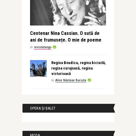
Centenar Nina Cassian. O sută de
ani de frumusețe. O mie de poeme
de
revistatango
Regina Boudica, regina biciuită,
regina curajoasă, regina
victorioasă
de
Alice Năstase Buciuta
OPERA ȘI BALET
MODA