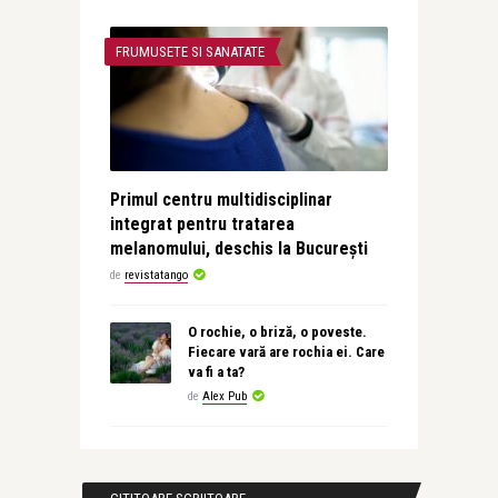
FRUMUSETE SI SANATATE
Primul centru multidisciplinar
integrat pentru tratarea
melanomului, deschis la București
de
revistatango
O rochie, o briză, o poveste.
Fiecare vară are rochia ei. Care
va fi a ta?
de
Alex Pub