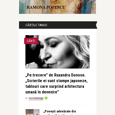
CĂRȚILE TANGO
CĂRȚI
„Pe:trecere” de Ruxandra Donose.
„Scrierile ei sunt stampe japoneze,
tablouri care surprind arhitectura
umană în devenire”
de
revistatango
„Povești adevărate din