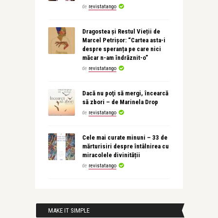
de
revistatango
Dragostea și Restul Vieții de
Marcel Petrișor: “Cartea asta-i
despre speranța pe care nici
măcar n-am îndrăznit-o”
de
revistatango
Dacă nu poţi să mergi, încearcă
să zbori – de Marinela Drop
de
revistatango
Cele mai curate minuni – 33 de
mărturisiri despre întâlnirea cu
miracolele divinității
de
revistatango
MAKE IT SIMPLE