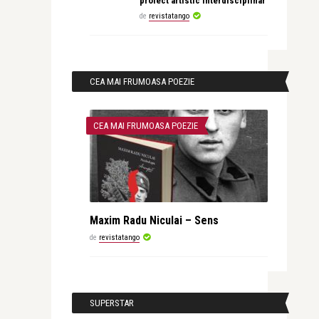
proiect artistic interdisciplinar
de
revistatango
CEA MAI FRUMOASA POEZIE
CEA MAI FRUMOASA POEZIE
Maxim Radu Niculai – Sens
de
revistatango
SUPERSTAR