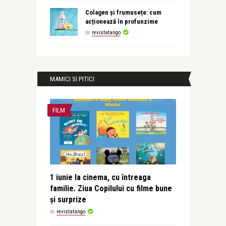
Colagen și frumusețe: cum
acționează în profunzime
de
revistatango
MAMICI SI PITICI
FILM
1 iunie la cinema, cu întreaga
familie. Ziua Copilului cu filme bune
și surprize
de
revistatango