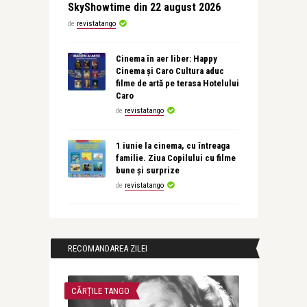
SkyShowtime din 22 august 2026
de
revistatango
Cinema în aer liber: Happy
Cinema și Caro Cultura aduc
filme de artă pe terasa Hotelului
Caro
de
revistatango
1 iunie la cinema, cu întreaga
familie. Ziua Copilului cu filme
bune și surprize
de
revistatango
RECOMANDAREA ZILEI
CĂRȚILE TANGO