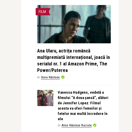
FILM
Ana Ularu, actrița româncă
multipremiată internațional, joacă în
serialul nr. 1 al Amazon Prime, The
Power/Puterea
de
Ilona Năstase
Vanessa Hudgens, vedetă a
filmului “A doua șansă”, alături
de Jennifer Lopez: Filmul
acesta va oferi femeilor și
fetelor mai multă încredere în
ele
de
Alice Năstase Buciuta