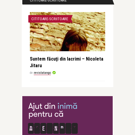
CITITOARE-SCRIITOARE
CITITOARE-SCRIITOARE
Suntem făcuţi din lacrimi – Nicoleta
Jitaru
de
revistatango