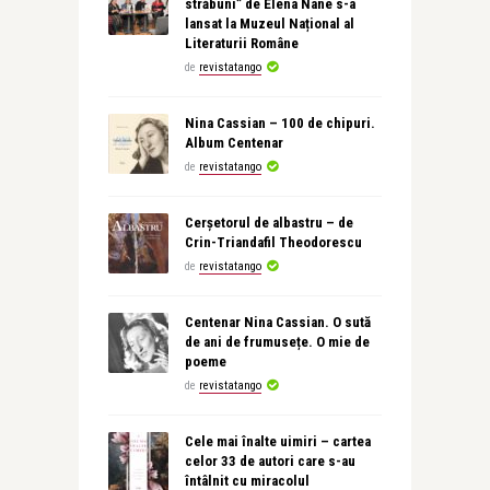
străbuni” de Elena Nane s-a
lansat la Muzeul Național al
Literaturii Române
de
revistatango
Nina Cassian – 100 de chipuri.
Album Centenar
de
revistatango
Cerșetorul de albastru – de
Crin-Triandafil Theodorescu
de
revistatango
Centenar Nina Cassian. O sută
de ani de frumusețe. O mie de
poeme
de
revistatango
Cele mai înalte uimiri – cartea
celor 33 de autori care s-au
întâlnit cu miracolul