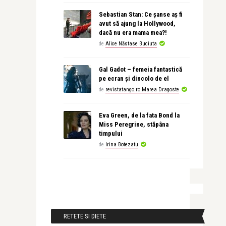
Sebastian Stan: Ce șanse aș fi
avut să ajung la Hollywood,
dacă nu era mama mea?!
de
Alice Năstase Buciuta
Gal Gadot – femeia fantastică
pe ecran și dincolo de el
de
revistatango.ro Marea Dragoste
Eva Green, de la fata Bond la
Miss Peregrine, stăpâna
timpului
de
Irina Botezatu
RETETE SI DIETE