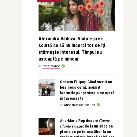
Alexandra Văduva: Viața e prea
scurtă ca să nu încerci tot ce îți
stârnește interesul. Timpul nu
așteaptă pe nimeni
de
revistatango
Cosmin Filipaș: Când susții un
business curat, asumat,
lucrurile pur și simplu se așază
în favoarea ta
de
Alice Năstase Buciuta
Ana-Maria Pop despre 𝐶𝑜𝑣𝑜𝑟
𝑃𝑙𝑎𝑛𝑡𝑒 𝑃𝑜𝑒𝑧𝑖𝑒: de la un shop de
plante de pe terasa Obor la un