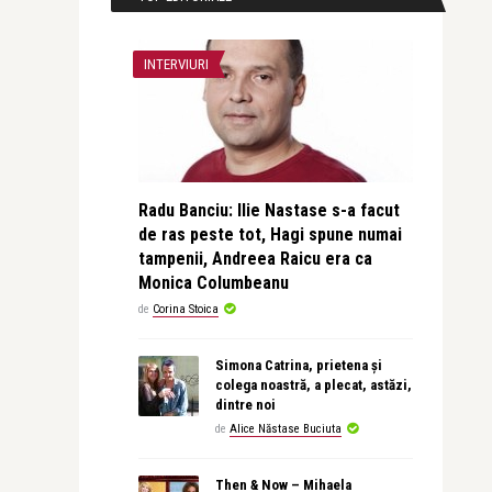
INTERVIURI
Radu Banciu: Ilie Nastase s-a facut
de ras peste tot, Hagi spune numai
tampenii, Andreea Raicu era ca
Monica Columbeanu
de
Corina Stoica
Simona Catrina, prietena și
colega noastră, a plecat, astăzi,
dintre noi
de
Alice Năstase Buciuta
Then & Now – Mihaela