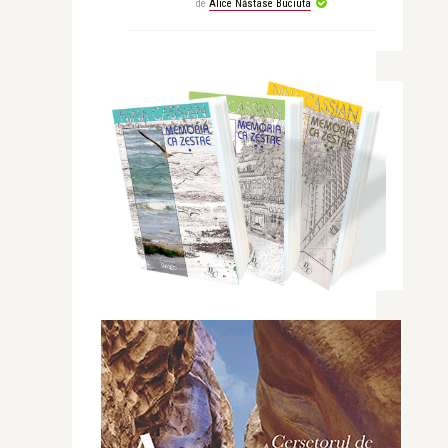
de
Alice Năstase Buciuta