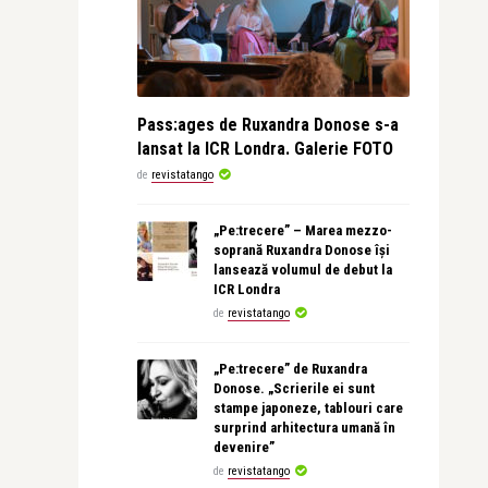
Pass:ages de Ruxandra Donose s-a
lansat la ICR Londra. Galerie FOTO
de
revistatango
„Pe:trecere” – Marea mezzo-
soprană Ruxandra Donose își
lansează volumul de debut la
ICR Londra
de
revistatango
„Pe:trecere” de Ruxandra
Donose. „Scrierile ei sunt
stampe japoneze, tablouri care
surprind arhitectura umană în
devenire”
de
revistatango