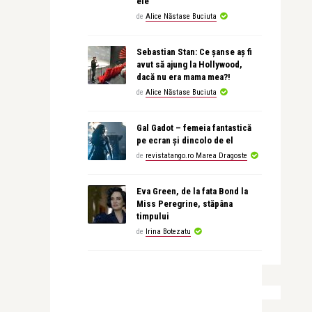
ele
de
Alice Năstase Buciuta
Sebastian Stan: Ce șanse aș fi
avut să ajung la Hollywood,
dacă nu era mama mea?!
de
Alice Năstase Buciuta
Gal Gadot – femeia fantastică
pe ecran și dincolo de el
de
revistatango.ro Marea Dragoste
Eva Green, de la fata Bond la
Miss Peregrine, stăpâna
timpului
de
Irina Botezatu