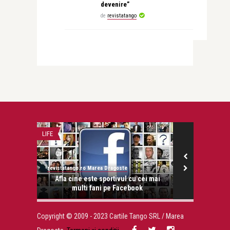
devenire”
de
revistatango
LIFE
STIRI
revistatango.ro Marea Dragoste
revistatango.ro Mare
e.
Afla cine este sportivul cu cei mai
Eli Laslean s
multi fani pe Facebook
colectie 
Copyright © 2009 - 2023 Cartile Tango SRL / Marea