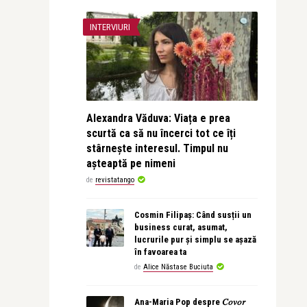
INTERVIURI
Alexandra Văduva: Viața e prea
scurtă ca să nu încerci tot ce îți
stârnește interesul. Timpul nu
așteaptă pe nimeni
de
revistatango
Cosmin Filipaș: Când susții un
business curat, asumat,
lucrurile pur și simplu se așază
în favoarea ta
de
Alice Năstase Buciuta
Ana-Maria Pop despre 𝐶𝑜𝑣𝑜𝑟