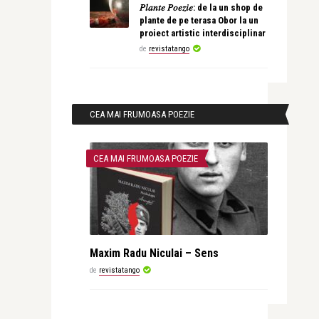
𝑃𝑙𝑎𝑛𝑡𝑒 𝑃𝑜𝑒𝑧𝑖𝑒: de la un shop de
plante de pe terasa Obor la un
proiect artistic interdisciplinar
de
revistatango
CEA MAI FRUMOASA POEZIE
CEA MAI FRUMOASA POEZIE
Maxim Radu Niculai – Sens
de
revistatango