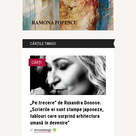
CĂRȚILE TANGO
CĂRȚI
„Pe:trecere” de Ruxandra Donose.
„Scrierile ei sunt stampe japoneze,
tablouri care surprind arhitectura
umană în devenire”
de
revistatango