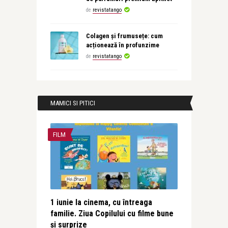
de
revistatango
Colagen și frumusețe: cum
acționează în profunzime
de
revistatango
MAMICI SI PITICI
FILM
1 iunie la cinema, cu întreaga
familie. Ziua Copilului cu filme bune
și surprize