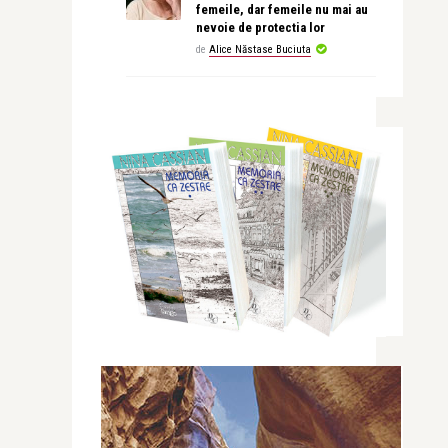
femeile, dar femeile nu mai au
nevoie de protectia lor
de
Alice Năstase Buciuta