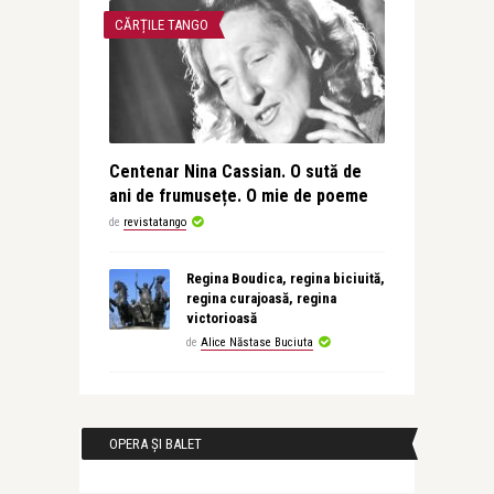
CĂRȚILE TANGO
Centenar Nina Cassian. O sută de
ani de frumusețe. O mie de poeme
de
revistatango
Regina Boudica, regina biciuită,
regina curajoasă, regina
victorioasă
de
Alice Năstase Buciuta
OPERA ȘI BALET