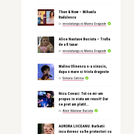
Then & Now – Mihaela
Radulescu
de
revistatango.ro Marea Dragoste
Alice Nastase Buciuta – Trufia
de a fi tanar
de
revistatango.ro Marea Dragoste
Malina Olinescu s-a sinucis,
dupa o mare si trista dragoste
de
Simona Catrina
Nicu Covaci: Tot ce mi-am
propus in viata am reusit! Dar
ce pret am platit…
de
Alice Năstase Buciuta
AURORA LIICEANU: Barbatii
inca doresc sa fie protectori cu