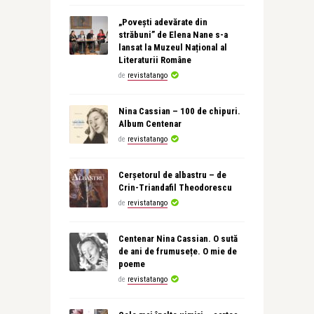
„Povești adevărate din
străbuni” de Elena Nane s-a
lansat la Muzeul Național al
Literaturii Române
de
revistatango
Nina Cassian – 100 de chipuri.
Album Centenar
de
revistatango
Cerșetorul de albastru – de
Crin-Triandafil Theodorescu
de
revistatango
Centenar Nina Cassian. O sută
de ani de frumusețe. O mie de
poeme
de
revistatango