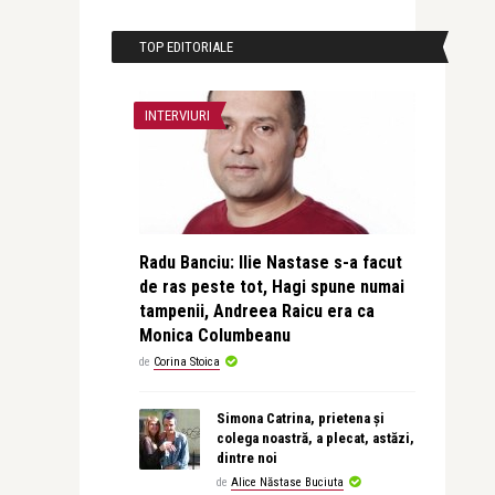
TOP EDITORIALE
INTERVIURI
Radu Banciu: Ilie Nastase s-a facut
de ras peste tot, Hagi spune numai
tampenii, Andreea Raicu era ca
Monica Columbeanu
de
Corina Stoica
Simona Catrina, prietena și
colega noastră, a plecat, astăzi,
dintre noi
de
Alice Năstase Buciuta