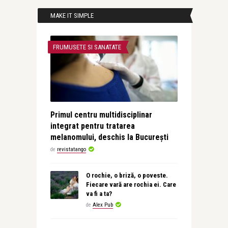
MAKE IT SIMPLE
FRUMUSETE SI SANATATE
Primul centru multidisciplinar
integrat pentru tratarea
melanomului, deschis la București
de
revistatango
O rochie, o briză, o poveste.
Fiecare vară are rochia ei. Care
va fi a ta?
de
Alex Pub