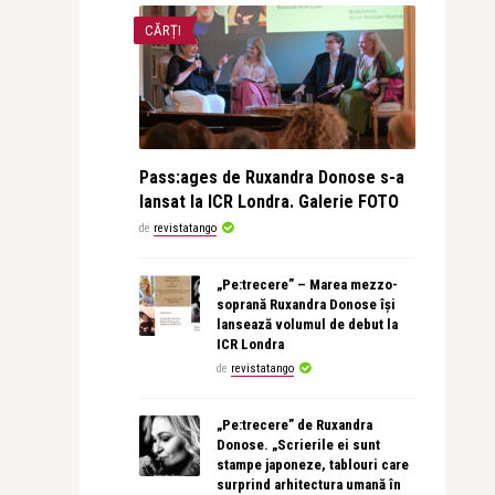
CĂRȚI
Pass:ages de Ruxandra Donose s-a
lansat la ICR Londra. Galerie FOTO
de
revistatango
„Pe:trecere” – Marea mezzo-
soprană Ruxandra Donose își
lansează volumul de debut la
ICR Londra
de
revistatango
„Pe:trecere” de Ruxandra
Donose. „Scrierile ei sunt
stampe japoneze, tablouri care
surprind arhitectura umană în