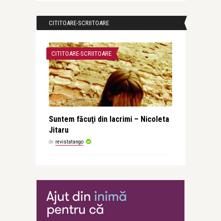
CITITOARE-SCRIITOARE
CITITOARE-SCRIITOARE
Suntem făcuţi din lacrimi – Nicoleta
Jitaru
de
revistatango