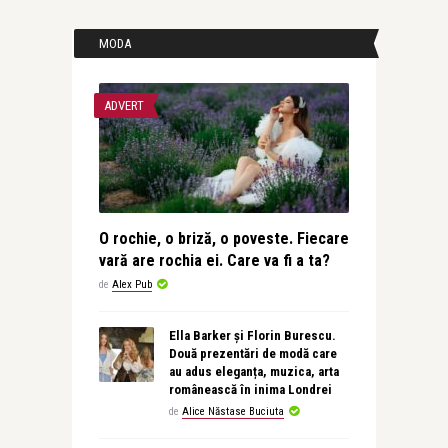
MODA
ADVERT
O rochie, o briză, o poveste. Fiecare
vară are rochia ei. Care va fi a ta?
de
Alex Pub
Ella Barker și Florin Burescu.
Două prezentări de modă care
au adus eleganța, muzica, arta
românească în inima Londrei
de
Alice Năstase Buciuta