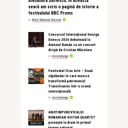
Alexandra Dăriescu: În această
seară am scris o pagină de istorie a
festivalului BBC Proms
de
Alice Năstase Buciuta
Concursul Internațional George
Enescu 2026 debutează la
Ateneul Român cu un concert
dirijat de Cristian Măcelaru
de
revistatango
Festivalul ICon Arts – Două
săptămâni în care muzica
transformă patrimoniul
Transilvaniei într-o scenă
internațională
de
revistatango
ANOTIMPURI/VIVALDI
ROMANIAN GUITAR QUARTET
pornește la drum în primul
turneu național