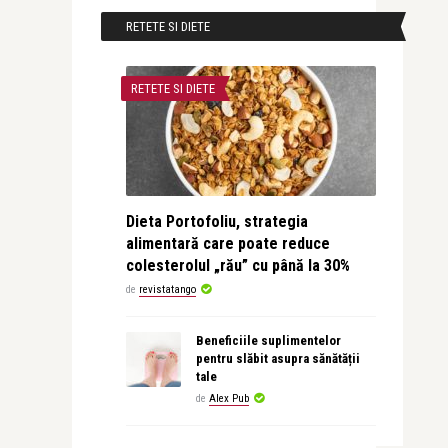
RETETE SI DIETE
RETETE SI DIETE
Dieta Portofoliu, strategia
alimentară care poate reduce
colesterolul „rău” cu până la 30%
de
revistatango
Beneficiile suplimentelor
pentru slăbit asupra sănătății
tale
de
Alex Pub