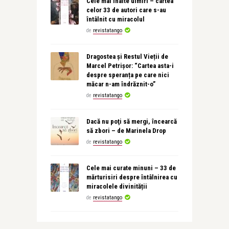
Cele mai înalte uimiri – cartea
celor 33 de autori care s-au
întâlnit cu miracolul
de
revistatango
Dragostea și Restul Vieții de
Marcel Petrișor: “Cartea asta-i
despre speranța pe care nici
măcar n-am îndrăznit-o”
de
revistatango
Dacă nu poţi să mergi, încearcă
să zbori – de Marinela Drop
de
revistatango
Cele mai curate minuni – 33 de
mărturisiri despre întâlnirea cu
miracolele divinității
de
revistatango