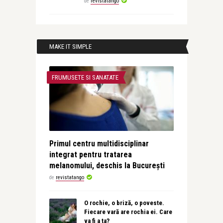
de
revistatango
MAKE IT SIMPLE
FRUMUSETE SI SANATATE
Primul centru multidisciplinar
integrat pentru tratarea
melanomului, deschis la București
de
revistatango
O rochie, o briză, o poveste.
Fiecare vară are rochia ei. Care
va fi a ta?