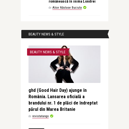
românească în inima Londrei
de
Alice Năstase Buciuta
BEAUTY NEWS & STYLE
BEAUTY NEWS & STYLE
ghd (Good Hair Day) ajunge în
România. Lansarea oficială a
brandului nr. 1 de plăci de îndreptat
părul din Marea Britanie
de
revistatango