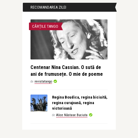
RECOMANDAREA ZILEI
CĂRȚILE TANGO
Centenar Nina Cassian. O sută de
ani de frumusețe. O mie de poeme
de
revistatango
Regina Boudica, regina biciuită,
regina curajoasă, regina
victorioasă
de
Alice Năstase Buciuta