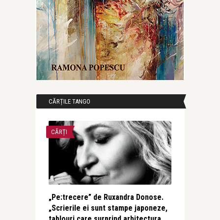
CĂRȚILE TANGO
CĂRȚI
„Pe:trecere” de Ruxandra Donose.
„Scrierile ei sunt stampe japoneze,
tablouri care surprind arhitectura