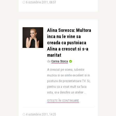
6 octombrie 2011, 08:57
Alina Sorescu: Multora
inca nu le vine sa
creada ca pustoiaca
Alina a crescut si s-a
maritat
de
Corina Stoica
A crescut pe scena, iubeste
muzica si se simte excelent si in
postura de prezentatoare TV. Si,
pentru ca a visat mult sa faca
asta, si-a deschis un atelier ..
CITEȘTE ÎN CONTINUARE
4 octombrie 2011, 14:25