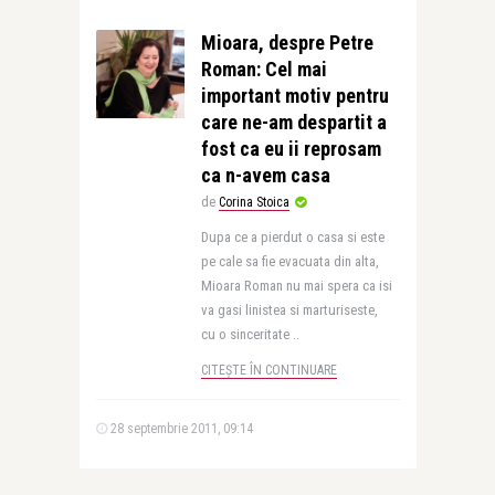
Mioara, despre Petre
Roman: Cel mai
important motiv pentru
care ne-am despartit a
fost ca eu ii reprosam
ca n-avem casa
de
Corina Stoica
Dupa ce a pierdut o casa si este
pe cale sa fie evacuata din alta,
Mioara Roman nu mai spera ca isi
va gasi linistea si marturiseste,
cu o sinceritate ..
CITEȘTE ÎN CONTINUARE
28 septembrie 2011, 09:14