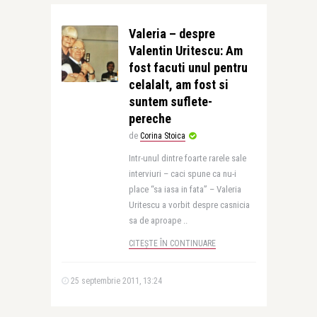
Valeria – despre
Valentin Uritescu: Am
fost facuti unul pentru
celalalt, am fost si
suntem suflete-
pereche
de
Corina Stoica
Intr-unul dintre foarte rarele sale
interviuri – caci spune ca nu-i
place “sa iasa in fata” – Valeria
Uritescu a vorbit despre casnicia
sa de aproape ..
CITEȘTE ÎN CONTINUARE
25 septembrie 2011, 13:24