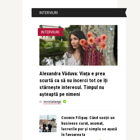
INTERVIURI
INTERVIURI
Alexandra Văduva: Viața e prea
scurtă ca să nu încerci tot ce îți
stârnește interesul. Timpul nu
așteaptă pe nimeni
de
revistatango
Cosmin Filipaș: Când susții un
business curat, asumat,
lucrurile pur și simplu se așază
în favoarea ta