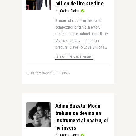
milion de lire sterline
de
Corina Stoica
Renumitul muzician, textier si
compozitor britanic, membru
fondator al legendarei trupe Roxy
Music si autor al unor hituri
precum "Slave To Love", “Don’t ..
CITEȘTE ÎN CONTINUARE
13 septembrie 2011, 13:26
Adina Buzatu: Moda
trebuie sa devina un
instrument al nostru, si
nu invers
de
Corina Stoica