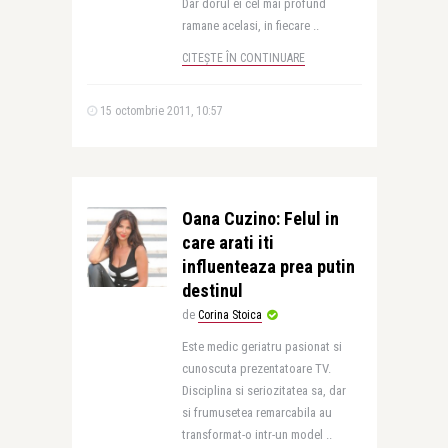
Dar dorul ei cel mai profund
ramane acelasi, in fiecare ..
CITEȘTE ÎN CONTINUARE
15 octombrie 2011, 10:57
Oana Cuzino: Felul in
care arati iti
influenteaza prea putin
destinul
de
Corina Stoica
Este medic geriatru pasionat si
cunoscuta prezentatoare TV.
Disciplina si seriozitatea sa, dar
si frumusetea remarcabila au
transformat-o intr-un model ..