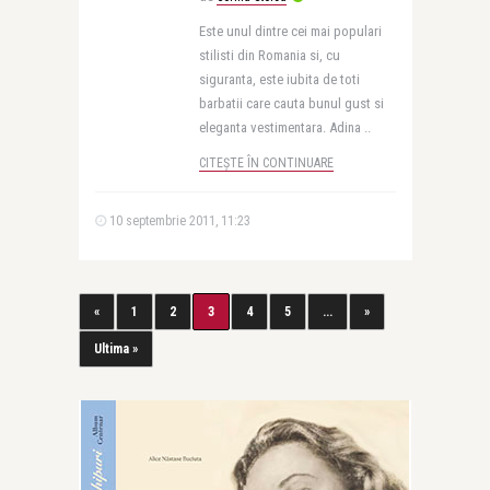
Este unul dintre cei mai populari
stilisti din Romania si, cu
siguranta, este iubita de toti
barbatii care cauta bunul gust si
eleganta vestimentara. Adina ..
CITEȘTE ÎN CONTINUARE
10 septembrie 2011, 11:23
«
1
2
3
4
5
...
»
Ultima »