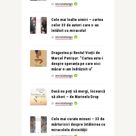
de
revistatango
Cele mai înalte uimiri – cartea
celor 33 de autori care s-au
întâlnit cu miracolul
de
revistatango
Dragostea și Restul Vieții de
Marcel Petrișor: “Cartea asta-i
despre speranța pe care nici
măcar n-am îndrăznit-o”
de
revistatango
Dacă nu poţi să mergi, încearcă
să zbori – de Marinela Drop
de
revistatango
Cele mai curate minuni – 33 de
mărturisiri despre întâlnirea cu
miracolele divinității