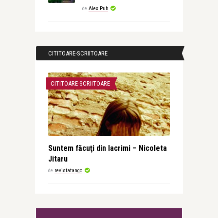
de
Alex Pub
CITITOARE-SCRIITOARE
CITITOARE-SCRIITOARE
Suntem făcuţi din lacrimi – Nicoleta
Jitaru
de
revistatango