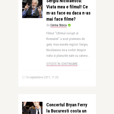
Sergiu Nicolaescu:
Viata mea e filmul! Ce
m-as face eu daca n-as
mai face filme?
de
Corina Stoica
Filmul "Ultimul corupt al
Romaniei" a avut premiera de
gala. Insa marele regizor Sergiu
Nicolaescu ne-a vorbit despre
viata si planurile sale cu cateva ..
CITEȘTE ÎN CONTINUARE
14 septembrie 2011, 11:20
Concertul Bryan Ferry
la Bucuresti costa un