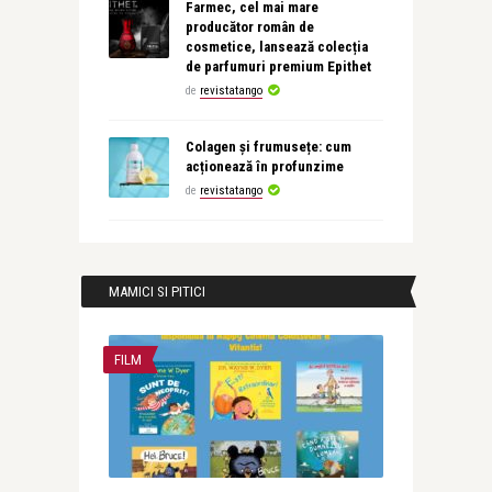
Farmec, cel mai mare
producător român de
cosmetice, lansează colecția
de parfumuri premium Epithet
de
revistatango
Colagen și frumusețe: cum
acționează în profunzime
de
revistatango
MAMICI SI PITICI
FILM