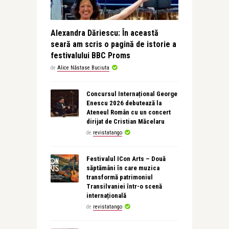
Alexandra Dăriescu: În această
seară am scris o pagină de istorie a
festivalului BBC Proms
de
Alice Năstase Buciuta
Concursul Internațional George
Enescu 2026 debutează la
Ateneul Român cu un concert
dirijat de Cristian Măcelaru
de
revistatango
Festivalul ICon Arts – Două
săptămâni în care muzica
transformă patrimoniul
Transilvaniei într-o scenă
internațională
de
revistatango