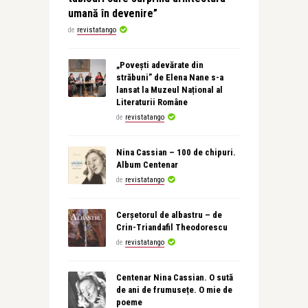
umană în devenire”
de
revistatango
„Povești adevărate din
străbuni” de Elena Nane s-a
lansat la Muzeul Național al
Literaturii Române
de
revistatango
Nina Cassian – 100 de chipuri.
Album Centenar
de
revistatango
Cerșetorul de albastru – de
Crin-Triandafil Theodorescu
de
revistatango
Centenar Nina Cassian. O sută
de ani de frumusețe. O mie de
poeme