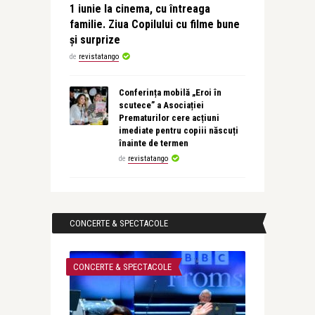
1 iunie la cinema, cu întreaga
familie. Ziua Copilului cu filme bune
și surprize
de
revistatango
Conferința mobilă „Eroi în
scutece” a Asociației
Prematurilor cere acțiuni
imediate pentru copiii născuți
înainte de termen
de
revistatango
CONCERTE & SPECTACOLE
CONCERTE & SPECTACOLE