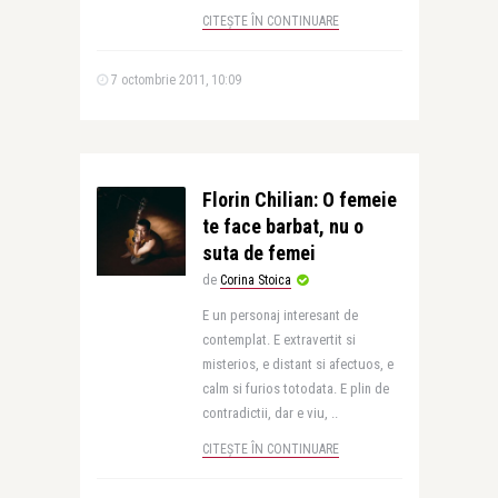
CITEȘTE ÎN CONTINUARE
7 octombrie 2011, 10:09
Florin Chilian: O femeie
te face barbat, nu o
suta de femei
de
Corina Stoica
E un personaj interesant de
contemplat. E extravertit si
misterios, e distant si afectuos, e
calm si furios totodata. E plin de
contradictii, dar e viu, ..
CITEȘTE ÎN CONTINUARE