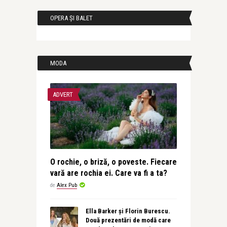
OPERA ȘI BALET
MODA
ADVERT
O rochie, o briză, o poveste. Fiecare
vară are rochia ei. Care va fi a ta?
de
Alex Pub
Ella Barker și Florin Burescu.
Două prezentări de modă care