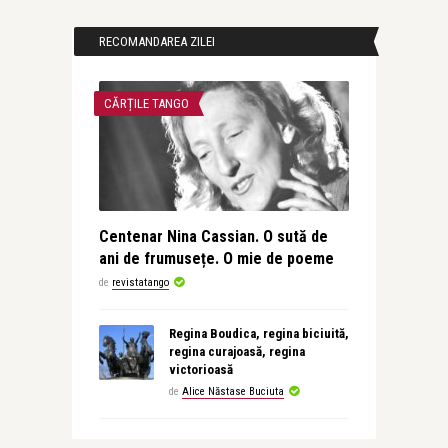
RECOMANDAREA ZILEI
CĂRȚILE TANGO
Centenar Nina Cassian. O sută de
ani de frumusețe. O mie de poeme
de
revistatango
Regina Boudica, regina biciuită,
regina curajoasă, regina
victorioasă
de
Alice Năstase Buciuta