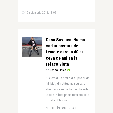
19 noiembrie 2011, 13:05
Dana Savuica: Nu ma
vad in postura de
femeie care la 40 si
ceva de ani sa isi
refaca viata
de
Corina Stoica
Si-a creat un brand din lipsa ei de
inhibitii, din atitudinea cu care
abordeaza subiecte trecute sub
tacere. A fost prima romanca ce a
pozat in Playboy ..
CITEȘTE ÎN CONTINUARE