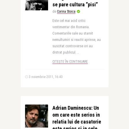
se pare cultura “pisi”
de
Corina Stoica
Este cel mai acid critic
vestimentar din Romania.
Comentariile sale au starnit
nemultumiri si reactii aprinse, au
suscitat controverse ori au
distrat publicul. ..
CITEȘTE ÎN CONTINUARE
3 noiembrie 2011, 16:40
Adrian Daminescu: Un
om care este serios in
relatia lui de casatorie
este serios si in cele