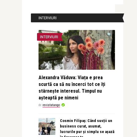
INTERVIURI
INTERVIURI
Alexandra Văduva: Viața e prea
scurtă ca să nu încerci tot ce îți
stârnește interesul. Timpul nu
așteaptă pe nimeni
de
revistatango
Cosmin Filipaș: Când susții un
business curat, asumat,
lucrurile pur și simplu se așază