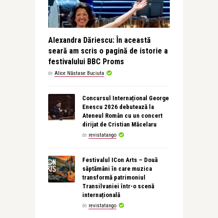
Alexandra Dăriescu: În această
seară am scris o pagină de istorie a
festivalului BBC Proms
de
Alice Năstase Buciuta
Concursul Internațional George
Enescu 2026 debutează la
Ateneul Român cu un concert
dirijat de Cristian Măcelaru
de
revistatango
Festivalul ICon Arts – Două
săptămâni în care muzica
transformă patrimoniul
Transilvaniei într-o scenă
internațională
de
revistatango