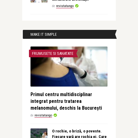
de
revistatango
MAKE IT SIMPLE
FRUMUSETE SI SANATATE
Primul centru multidisciplinar
integrat pentru tratarea
melanomului, deschis la București
de
revistatango
O rochie, o briză, o poveste.
Fiecare vară are rochia ei. Care