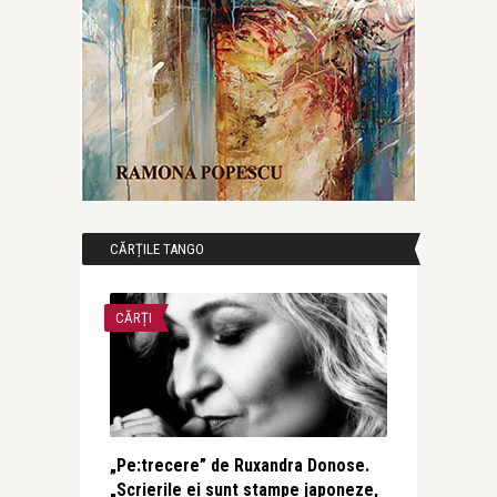
CĂRȚILE TANGO
CĂRȚI
„Pe:trecere” de Ruxandra Donose.
„Scrierile ei sunt stampe japoneze,