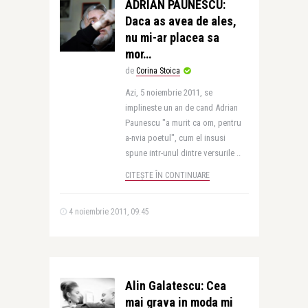
ADRIAN PAUNESCU:
Daca as avea de ales,
nu mi-ar placea sa
mor…
de
Corina Stoica
Azi, 5 noiembrie 2011, se
implineste un an de cand Adrian
Paunescu "a murit ca om, pentru
a-nvia poetul", cum el insusi
spune intr-unul dintre versurile ..
CITEȘTE ÎN CONTINUARE
4 noiembrie 2011, 09:45
Alin Galatescu: Cea
mai grava in moda mi