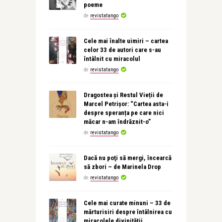
poeme
de
revistatango
Cele mai înalte uimiri – cartea
celor 33 de autori care s-au
întâlnit cu miracolul
de
revistatango
Dragostea și Restul Vieții de
Marcel Petrișor: “Cartea asta-i
despre speranța pe care nici
măcar n-am îndrăznit-o”
de
revistatango
Dacă nu poţi să mergi, încearcă
să zbori – de Marinela Drop
de
revistatango
Cele mai curate minuni – 33 de
mărturisiri despre întâlnirea cu
miracolele divinității