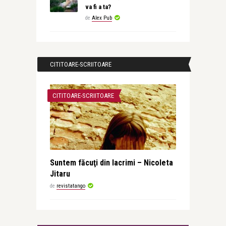
va fi a ta?
de
Alex Pub
CITITOARE-SCRIITOARE
CITITOARE-SCRIITOARE
Suntem făcuţi din lacrimi – Nicoleta
Jitaru
de
revistatango