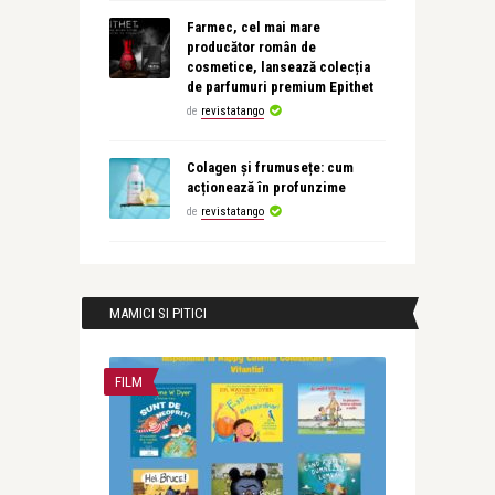
Farmec, cel mai mare
producător român de
cosmetice, lansează colecția
de parfumuri premium Epithet
de
revistatango
Colagen și frumusețe: cum
acționează în profunzime
de
revistatango
MAMICI SI PITICI
FILM