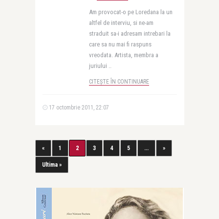
Am provocat-o pe Loredana la un
altfel de interviu, si ne-am
straduit sa-i adresam intrebari la
care sa nu mai fi raspuns
vreodata. Artista, membra a
juriului ..
CITEȘTE ÎN CONTINUARE
17 octombrie 2011, 22:07
«
1
2
3
4
5
...
»
Ultima »