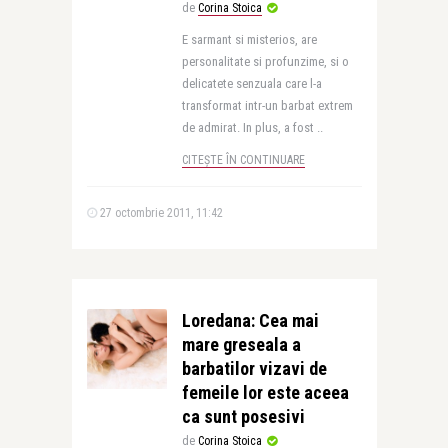
de
Corina Stoica
E sarmant si misterios, are
personalitate si profunzime, si o
delicatete senzuala care l-a
transformat intr-un barbat extrem
de admirat. In plus, a fost ..
CITEȘTE ÎN CONTINUARE
27 octombrie 2011, 11:42
Loredana: Cea mai
mare greseala a
barbatilor vizavi de
femeile lor este aceea
ca sunt posesivi
de
Corina Stoica