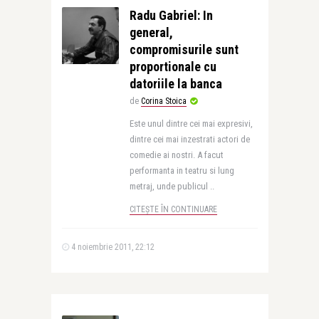
Radu Gabriel: In
general,
compromisurile sunt
proportionale cu
datoriile la banca
de
Corina Stoica
Este unul dintre cei mai expresivi,
dintre cei mai inzestrati actori de
comedie ai nostri. A facut
performanta in teatru si lung
metraj, unde publicul ..
CITEȘTE ÎN CONTINUARE
4 noiembrie 2011, 22:12