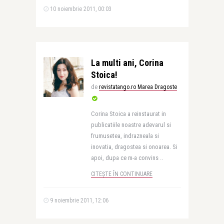
10 noiembrie 2011, 00:03
La multi ani, Corina
Stoica!
de
revistatango.ro Marea Dragoste
Corina Stoica a reinstaurat in
publicatiile noastre adevarul si
frumusetea, indrazneala si
inovatia, dragostea si onoarea. Si
apoi, dupa ce m-a convins ..
CITEȘTE ÎN CONTINUARE
9 noiembrie 2011, 12:06