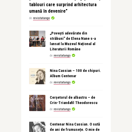
tablouri care surprind arhitectura
umană în devenire”
de
revistatango
„Povești adevărate din
străbuni” de Elena Nane s-a
lansat la Muzeul Național al
Literaturii Române
de
revistatango
Nina Cassian – 100 de chipuri.
Album Centenar
de
revistatango
Cerșetorul de albastru – de
Crin-Triandafil Theodorescu
de
revistatango
Centenar Nina Cassian. O sută
de ani de frumusețe. O mie de