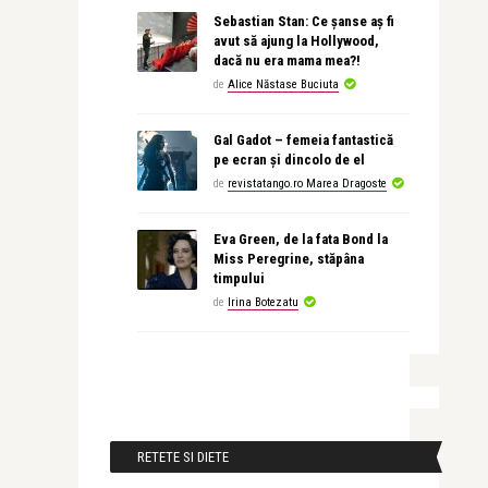
Sebastian Stan: Ce șanse aș fi
avut să ajung la Hollywood,
dacă nu era mama mea?!
de
Alice Năstase Buciuta
Gal Gadot – femeia fantastică
pe ecran și dincolo de el
de
revistatango.ro Marea Dragoste
Eva Green, de la fata Bond la
Miss Peregrine, stăpâna
timpului
de
Irina Botezatu
RETETE SI DIETE