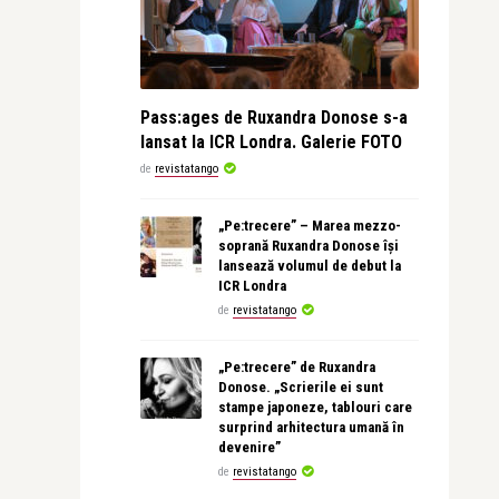
Pass:ages de Ruxandra Donose s-a
lansat la ICR Londra. Galerie FOTO
de
revistatango
„Pe:trecere” – Marea mezzo-
soprană Ruxandra Donose își
lansează volumul de debut la
ICR Londra
de
revistatango
„Pe:trecere” de Ruxandra
Donose. „Scrierile ei sunt
stampe japoneze, tablouri care
surprind arhitectura umană în
devenire”
de
revistatango