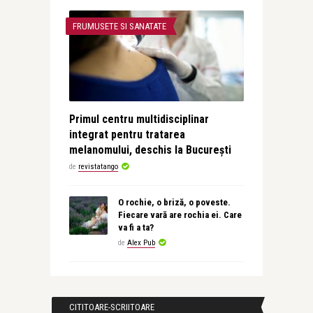
FRUMUSETE SI SANATATE
Primul centru multidisciplinar
integrat pentru tratarea
melanomului, deschis la București
de
revistatango
O rochie, o briză, o poveste.
Fiecare vară are rochia ei. Care
va fi a ta?
de
Alex Pub
CITITOARE-SCRIITOARE