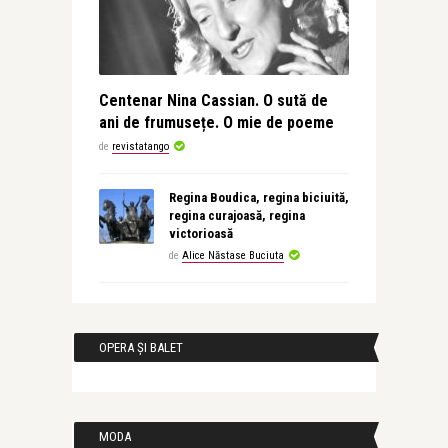
Centenar Nina Cassian. O sută de
ani de frumusețe. O mie de poeme
de
revistatango
Regina Boudica, regina biciuită,
regina curajoasă, regina
victorioasă
de
Alice Năstase Buciuta
OPERA ȘI BALET
MODA