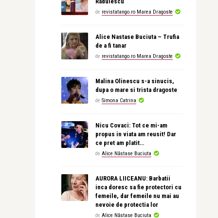
Radulescu
de
revistatango.ro Marea Dragoste
Alice Nastase Buciuta – Trufia
de a fi tanar
de
revistatango.ro Marea Dragoste
Malina Olinescu s-a sinucis,
dupa o mare si trista dragoste
de
Simona Catrina
Nicu Covaci: Tot ce mi-am
propus in viata am reusit! Dar
ce pret am platit…
de
Alice Năstase Buciuta
AURORA LIICEANU: Barbatii
inca doresc sa fie protectori cu
femeile, dar femeile nu mai au
nevoie de protectia lor
de
Alice Năstase Buciuta