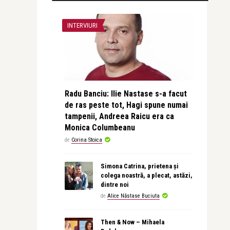
INTERVIURI
Radu Banciu: Ilie Nastase s-a facut
de ras peste tot, Hagi spune numai
tampenii, Andreea Raicu era ca
Monica Columbeanu
de
Corina Stoica
Simona Catrina, prietena și
colega noastră, a plecat, astăzi,
dintre noi
de
Alice Năstase Buciuta
Then & Now – Mihaela