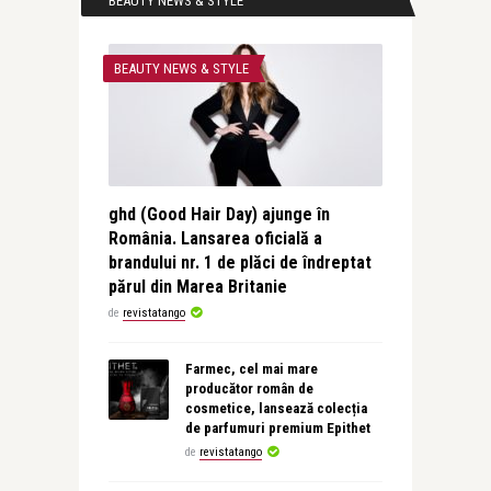
BEAUTY NEWS & STYLE
BEAUTY NEWS & STYLE
ghd (Good Hair Day) ajunge în
România. Lansarea oficială a
brandului nr. 1 de plăci de îndreptat
părul din Marea Britanie
de
revistatango
Farmec, cel mai mare
producător român de
cosmetice, lansează colecția
de parfumuri premium Epithet
de
revistatango