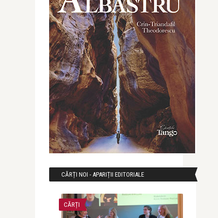
CĂRȚI NOI - APARIȚII EDITORIALE
CĂRȚI