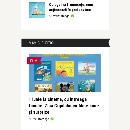
Colagen și frumusețe: cum
acționează în profunzime
de
revistatango
MAMICI SI PITICI
FILM
1 iunie la cinema, cu întreaga
familie. Ziua Copilului cu filme bune
și surprize
de
revistatango