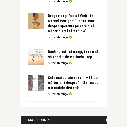
de
revistatango
Dragostea și Restul Vieții de
Marcel Petrișor: “Cartea asta-i
despre speranța pe care nici
măcar n-am îndrăznit-o”
de
revistatango
Dacă nu poţi să mergi, încearcă
să zbori – de Marinela Drop
de
revistatango
Cele mai curate minuni – 33 de
mărturisiri despre întâlnirea cu
miracolele divinității
de
revistatango
MAKE IT SIMPLE