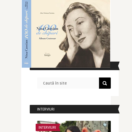
CAUTĂ ÎN SITE
INTERVIURI
INTERVIURI