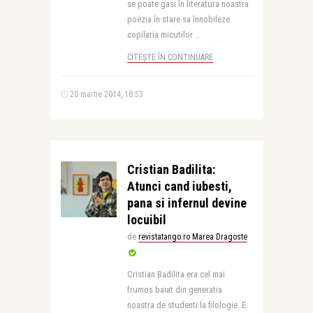
se poate gasi în literatura noastra
poezia în stare sa înnobileze
copilaria micutilor ..
CITEȘTE ÎN CONTINUARE
20 martie 2014, 18:53
Cristian Badilita:
Atunci cand iubesti,
pana si infernul devine
locuibil
de
revistatango.ro Marea Dragoste
Cristian Badilita era cel mai
frumos baiat din generatia
noastra de studenti la filologie. E