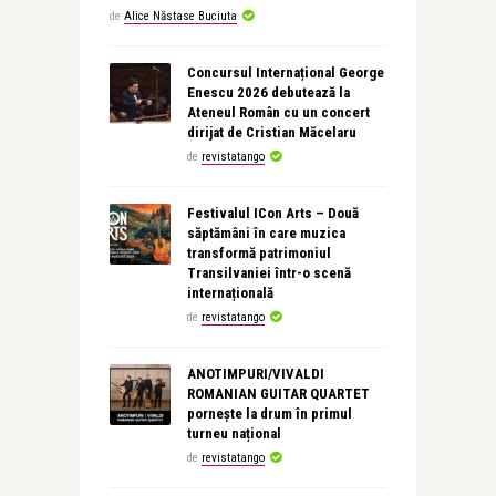
de
Alice Năstase Buciuta
Concursul Internațional George
Enescu 2026 debutează la
Ateneul Român cu un concert
dirijat de Cristian Măcelaru
de
revistatango
Festivalul ICon Arts – Două
săptămâni în care muzica
transformă patrimoniul
Transilvaniei într-o scenă
internațională
de
revistatango
ANOTIMPURI/VIVALDI
ROMANIAN GUITAR QUARTET
pornește la drum în primul
turneu național
de
revistatango