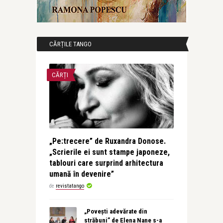
CĂRȚILE TANGO
CĂRȚI
„Pe:trecere” de Ruxandra Donose.
„Scrierile ei sunt stampe japoneze,
tablouri care surprind arhitectura
umană în devenire”
de
revistatango
„Povești adevărate din
străbuni” de Elena Nane s-a