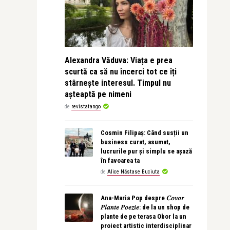
Alexandra Văduva: Viața e prea
scurtă ca să nu încerci tot ce îți
stârnește interesul. Timpul nu
așteaptă pe nimeni
de
revistatango
Cosmin Filipaș: Când susții un
business curat, asumat,
lucrurile pur și simplu se așază
în favoarea ta
de
Alice Năstase Buciuta
Ana-Maria Pop despre 𝐶𝑜𝑣𝑜𝑟
𝑃𝑙𝑎𝑛𝑡𝑒 𝑃𝑜𝑒𝑧𝑖𝑒: de la un shop de
plante de pe terasa Obor la un
proiect artistic interdisciplinar