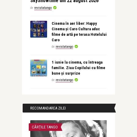
SkyShowtime din 22 august 2026
de
revistatango
Cinema în aer liber: Happy
Cinema și Caro Cultura aduc
filme de artă pe terasa Hotelului
Caro
de
revistatango
1 iunie la cinema, cu întreaga
familie. Ziua Copilului cu filme
bune și surprize
de
revistatango
RECOMANDAREA ZILEI
CĂRȚILE TANGO