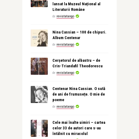
lansat la Muzeul Național al
Literaturii Române
de
revistatango
Nina Cassian – 100 de chipuri.
Album Centenar
de
revistatango
Cerșetorul de albastru – de
Crin-Triandafil Theodorescu
de
revistatango
Centenar Nina Cassian. O sută
de ani de frumusețe. O mie de
poeme
de
revistatango
Cele mai înalte uimiri – cartea
celor 33 de autori care s-au
întâlnit cu miracolul