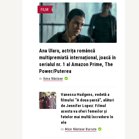
FILM
Ana Ularu, actrița româncă
multipremiată internațional, joacă în
serialul nr. 1 al Amazon Prime, The
Power/Puterea
de
Ilona Năstase
Vanessa Hudgens, vedetă a
filmului “A doua șansă”, alături
de Jennifer Lopez: Filmul
acesta va oferi femeilor și
fetelor mai multă încredere în
ele
de
Alice Năstase Buciuta