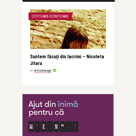
CITITOARE-SCRIITOARE
Suntem făcuţi din lacrimi – Nicoleta
Jitaru
de
revistatango