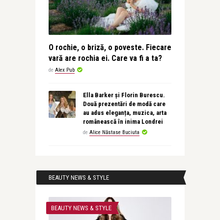
O rochie, o briză, o poveste. Fiecare
vară are rochia ei. Care va fi a ta?
de
Alex Pub
Ella Barker și Florin Burescu.
Două prezentări de modă care
au adus eleganța, muzica, arta
românească în inima Londrei
de
Alice Năstase Buciuta
BEAUTY NEWS & STYLE
BEAUTY NEWS & STYLE