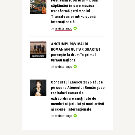
Festivalul ICon Arts – Două
săptămâni în care muzica
transformă patrimoniul
Transilvaniei într-o scenă
internațională
de
revistatango
ANOTIMPURI/VIVALDI
ROMANIAN GUITAR QUARTET
pornește la drum în primul
turneu național
de
revistatango
Concursul Enescu 2026 aduce
pe scena Ateneului Român șase
recitaluri camerale
extraordinare susținute de
membri ai juriului și mari artiști
ai scenei internaționale
de
revistatango