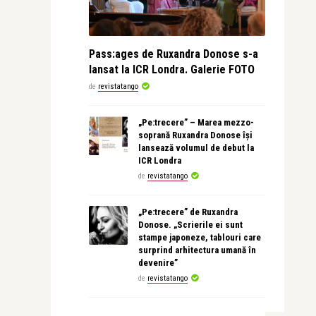
Pass:ages de Ruxandra Donose s-a
lansat la ICR Londra. Galerie FOTO
de
revistatango
„Pe:trecere” – Marea mezzo-
soprană Ruxandra Donose își
lansează volumul de debut la
ICR Londra
de
revistatango
„Pe:trecere” de Ruxandra
Donose. „Scrierile ei sunt
stampe japoneze, tablouri care
surprind arhitectura umană în
devenire”
de
revistatango