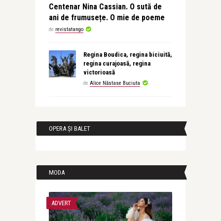
Centenar Nina Cassian. O sută de
ani de frumusețe. O mie de poeme
de
revistatango
Regina Boudica, regina biciuită,
regina curajoasă, regina
victorioasă
de
Alice Năstase Buciuta
OPERA ȘI BALET
MODA
ADVERT