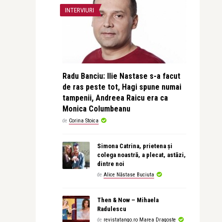
INTERVIURI
Radu Banciu: Ilie Nastase s-a facut
de ras peste tot, Hagi spune numai
tampenii, Andreea Raicu era ca
Monica Columbeanu
de
Corina Stoica
Simona Catrina, prietena și
colega noastră, a plecat, astăzi,
dintre noi
de
Alice Năstase Buciuta
Then & Now – Mihaela
Radulescu
de
revistatango.ro Marea Dragoste