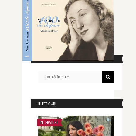
CAUTĂ ÎN SITE
INTERVIURI
INTERVIURI