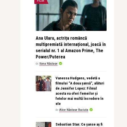
FILM
Ana Ularu, actrița româncă
multipremiată internațional, joacă în
serialul nr. 1 al Amazon Prime, The
Power/Puterea
de
Ilona Năstase
Vanessa Hudgens, vedetă a
filmului “A doua șansă”, alături
de Jennifer Lopez: Filmul
acesta va oferi femeilor și
fetelor mai multă încredere în
ele
de
Alice Năstase Buciuta
Sebastian Stan: Ce șanse aș fi