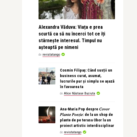
Alexandra Văduva: Viața e prea
scurtă ca să nu încerci tot ce îți
stârnește interesul. Timpul nu
așteaptă pe nimeni
de
revistatango
Cosmin Filipaș: Când susții un
business curat, asumat,
lucrurile pur și simplu se așază
în favoarea ta
de
Alice Năstase Buciuta
Ana-Maria Pop despre 𝐶𝑜𝑣𝑜𝑟
𝑃𝑙𝑎𝑛𝑡𝑒 𝑃𝑜𝑒𝑧𝑖𝑒: de la un shop de
plante de pe terasa Obor la un
proiect artistic interdisciplinar
de
revistatango