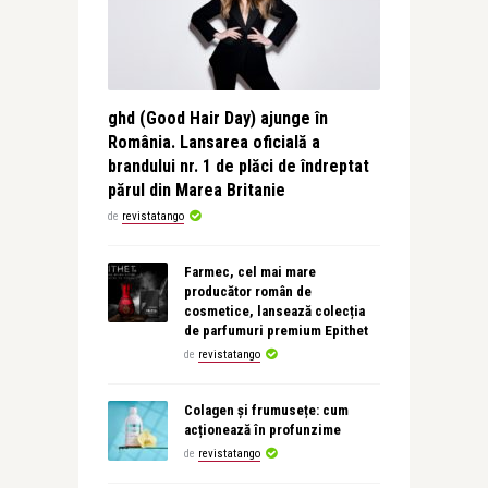
ghd (Good Hair Day) ajunge în
România. Lansarea oficială a
brandului nr. 1 de plăci de îndreptat
părul din Marea Britanie
de
revistatango
Farmec, cel mai mare
producător român de
cosmetice, lansează colecția
de parfumuri premium Epithet
de
revistatango
Colagen și frumusețe: cum
acționează în profunzime
de
revistatango