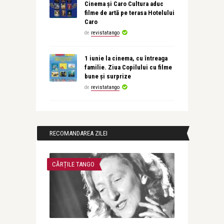
Cinema și Caro Cultura aduc
filme de artă pe terasa Hotelului
Caro
de
revistatango
1 iunie la cinema, cu întreaga
familie. Ziua Copilului cu filme
bune și surprize
de
revistatango
RECOMANDAREA ZILEI
CĂRȚILE TANGO