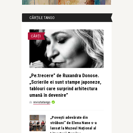
CĂRȚILE TANGO
CĂRȚI
„Pe:trecere” de Ruxandra Donose.
„Scrierile ei sunt stampe japoneze,
tablouri care surprind arhitectura
umană în devenire”
de
revistatango
„Povești adevărate din
străbuni” de Elena Nane s-a
lansat la Muzeul Național al