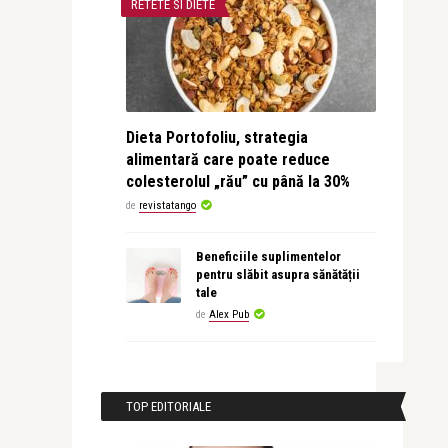
RETETE SI DIETE
Dieta Portofoliu, strategia
alimentară care poate reduce
colesterolul „rău” cu până la 30%
de
revistatango
Beneficiile suplimentelor
pentru slăbit asupra sănătății
tale
de
Alex Pub
TOP EDITORIALE