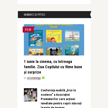
MAMICI SI PITICI
FILM
1 iunie la cinema, cu întreaga
familie. Ziua Copilului cu filme bune
și surprize
de
revistatango
Conferința mobilă „Eroi în
scutece” a Asociației
Prematurilor cere acțiuni
imediate pentru copiii născuți
înainte de termen