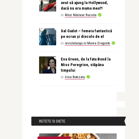
avut să ajung la Hollywood,
dacă nu era mama mea?!
de
Alice Năstase Buciuta
Gal Gadot – femeia fantastică
pe ecran și dincolo de el
de
revistatango.ro Marea Dragoste
Eva Green, de la fata Bond la
Miss Peregrine, stăpâna
timpului
de
Irina Botezatu
RETETE SI DIETE