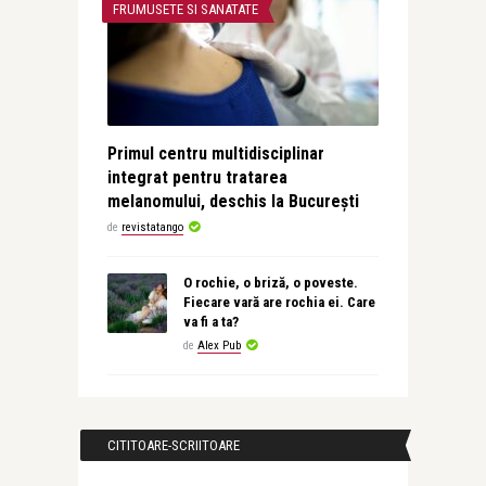
FRUMUSETE SI SANATATE
Primul centru multidisciplinar
integrat pentru tratarea
melanomului, deschis la București
de
revistatango
O rochie, o briză, o poveste.
Fiecare vară are rochia ei. Care
va fi a ta?
de
Alex Pub
CITITOARE-SCRIITOARE