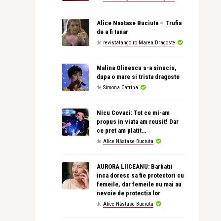
Alice Nastase Buciuta – Trufia
de a fi tanar
de
revistatango.ro Marea Dragoste
Malina Olinescu s-a sinucis,
dupa o mare si trista dragoste
de
Simona Catrina
Nicu Covaci: Tot ce mi-am
propus in viata am reusit! Dar
ce pret am platit…
de
Alice Năstase Buciuta
AURORA LIICEANU: Barbatii
inca doresc sa fie protectori cu
femeile, dar femeile nu mai au
nevoie de protectia lor
de
Alice Năstase Buciuta