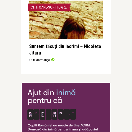
CITITOARE-SCRIITOARE
Suntem făcuţi din lacrimi – Nicoleta
Jitaru
de
revistatango