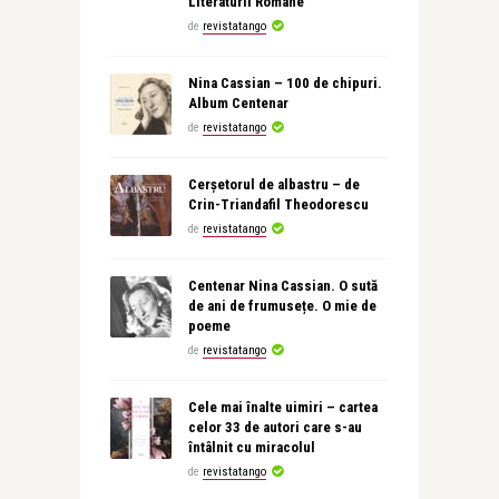
Literaturii Române
de
revistatango
Nina Cassian – 100 de chipuri.
Album Centenar
de
revistatango
Cerșetorul de albastru – de
Crin-Triandafil Theodorescu
de
revistatango
Centenar Nina Cassian. O sută
de ani de frumusețe. O mie de
poeme
de
revistatango
Cele mai înalte uimiri – cartea
celor 33 de autori care s-au
întâlnit cu miracolul
de
revistatango