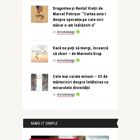
Dragostea și Restul Vieții de
Marcel Petrișor: “Cartea asta-i
despre speranța pe care nici
măcar n-am îndrăznit-o”
de
revistatango
Dacă nu poţi să mergi, încearcă
să zbori – de Marinela Drop
de
revistatango
Cele mai curate minuni – 33 de
mărturisiri despre întâlnirea cu
miracolele divinității
de
revistatango
MAKE IT SIMPLE