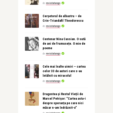
de
revistatango
Cerșetorul de albastru – de
Crin-Triandafil Theodorescu
de
revistatango
Centenar Nina Cassian. O sută
de ani de frumusețe. O mie de
poeme
de
revistatango
Cele mai înalte uimiri – cartea
celor 33 de autori care s-au
întâlnit cu miracolul
de
revistatango
Dragostea și Restul Vieții de
Marcel Petrișor: “Cartea asta-i
despre speranța pe care nici
măcar n-am îndrăznit-o”