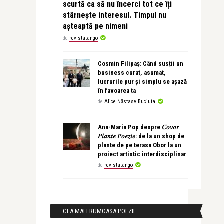
scurtă ca să nu încerci tot ce îți
stârnește interesul. Timpul nu
așteaptă pe nimeni
de
revistatango
Cosmin Filipaș: Când susții un
business curat, asumat,
lucrurile pur și simplu se așază
în favoarea ta
de
Alice Năstase Buciuta
Ana-Maria Pop despre 𝐶𝑜𝑣𝑜𝑟
𝑃𝑙𝑎𝑛𝑡𝑒 𝑃𝑜𝑒𝑧𝑖𝑒: de la un shop de
plante de pe terasa Obor la un
proiect artistic interdisciplinar
de
revistatango
CEA MAI FRUMOASA POEZIE