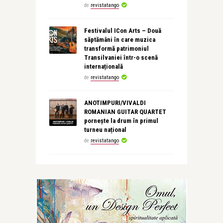
de
revistatango
Festivalul ICon Arts – Două
săptămâni în care muzica
transformă patrimoniul
Transilvaniei într-o scenă
internațională
de
revistatango
ANOTIMPURI/VIVALDI
ROMANIAN GUITAR QUARTET
pornește la drum în primul
turneu național
de
revistatango