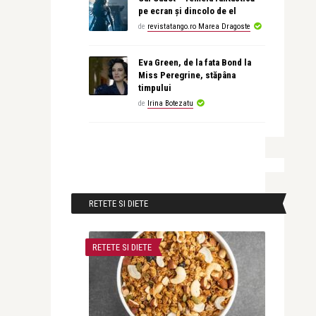
pe ecran și dincolo de el
de
revistatango.ro Marea Dragoste
Eva Green, de la fata Bond la
Miss Peregrine, stăpâna
timpului
de
Irina Botezatu
RETETE SI DIETE
RETETE SI DIETE