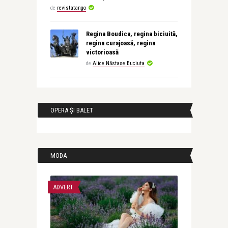
de
revistatango
Regina Boudica, regina biciuită,
regina curajoasă, regina
victorioasă
de
Alice Năstase Buciuta
OPERA ȘI BALET
MODA
ADVERT