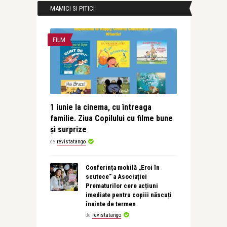
MAMICI SI PITICI
FILM
1 iunie la cinema, cu întreaga
familie. Ziua Copilului cu filme bune
și surprize
de
revistatango
Conferința mobilă „Eroi în
scutece” a Asociației
Prematurilor cere acțiuni
imediate pentru copiii născuți
înainte de termen
de
revistatango