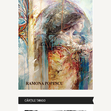
CĂRȚILE TANGO