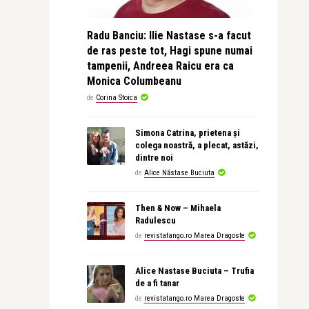
Radu Banciu: Ilie Nastase s-a facut
de ras peste tot, Hagi spune numai
tampenii, Andreea Raicu era ca
Monica Columbeanu
de
Corina Stoica
Simona Catrina, prietena și
colega noastră, a plecat, astăzi,
dintre noi
de
Alice Năstase Buciuta
Then & Now – Mihaela
Radulescu
de
revistatango.ro Marea Dragoste
Alice Nastase Buciuta – Trufia
de a fi tanar
de
revistatango.ro Marea Dragoste