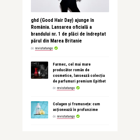
ghd (Good Hair Day) ajunge în
România. Lansarea oficială a
brandului nr. 1 de plăci de îndreptat
părul din Marea Britanie
de
revistatango
Farmec, cel mai mare
producător român de
cosmetice, lansează colecția
de parfumuri premium Epithet
de
revistatango
Colagen și frumusețe: cum
acționează în profunzime
de
revistatango