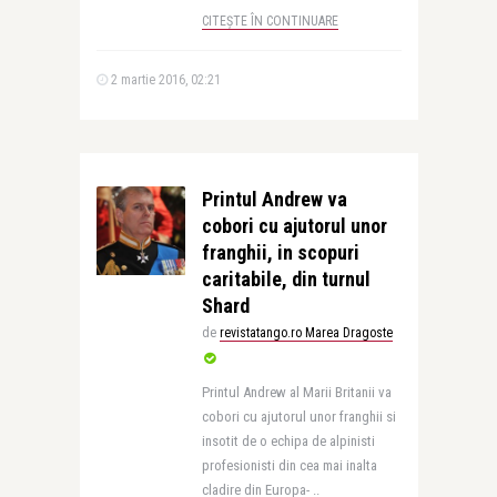
CITEȘTE ÎN CONTINUARE
2 martie 2016, 02:21
Printul Andrew va
cobori cu ajutorul unor
franghii, in scopuri
caritabile, din turnul
Shard
de
revistatango.ro Marea Dragoste
Printul Andrew al Marii Britanii va
cobori cu ajutorul unor franghii si
insotit de o echipa de alpinisti
profesionisti din cea mai inalta
cladire din Europa- ..