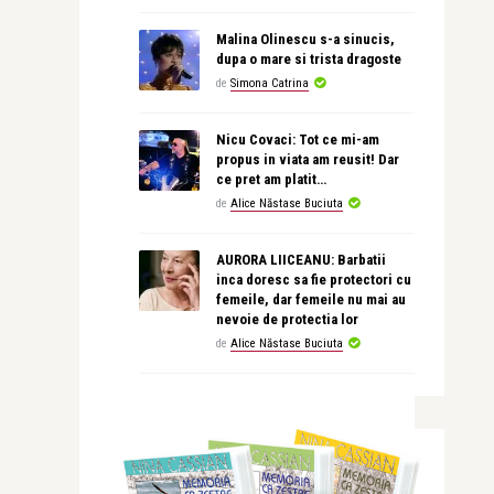
Malina Olinescu s-a sinucis,
dupa o mare si trista dragoste
de
Simona Catrina
Nicu Covaci: Tot ce mi-am
propus in viata am reusit! Dar
ce pret am platit…
de
Alice Năstase Buciuta
AURORA LIICEANU: Barbatii
inca doresc sa fie protectori cu
femeile, dar femeile nu mai au
nevoie de protectia lor
de
Alice Năstase Buciuta