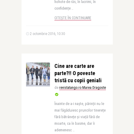
hohote de râs, în lacrimi, în
confidențe ..
CITEȘTE ÎN CONTINUARE
2 octombrie 2016, 10:30
Cine are carte are
parte?!! O poveste
tristă cu copii geniali
de
revistatango.ro Marea Dragoste
Înainte de a-i naște, părinții nu le
mai făgăduiesc pruncilor tinerețe
fără bătrânețe și viață fără de
moarte, ca în basme, dar îi
ademenesc ..