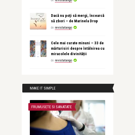
de
revistatango
Dacă nu poţi să mergi, încearcă
să zbori – de Marinela Drop
de
revistatango
Cele mai curate minuni – 33 de
mărturisiri despre întâlnirea cu
miracolele divinității
de
revistatango
MAKE IT SIMPLE
FRUMUSETE SI SANATATE