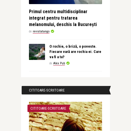
Primul centru multidisciplinar
integrat pentru tratarea
melanomului, deschis la București
de
revistatango
O rochie, o briză, o poveste.
Fiecare vară are rochia ei. Care
va fi a ta?
de
Alex Pub
CITITOARE-SCRIITOARE
CITITOARE-SCRIITOARE