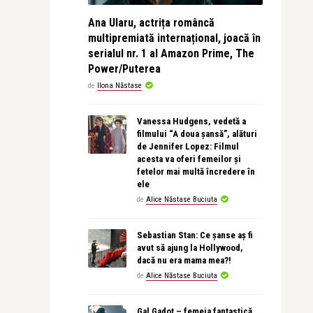
Ana Ularu, actrița româncă
multipremiată internațional, joacă în
serialul nr. 1 al Amazon Prime, The
Power/Puterea
de
Ilona Năstase
Vanessa Hudgens, vedetă a
filmului “A doua șansă”, alături
de Jennifer Lopez: Filmul
acesta va oferi femeilor și
fetelor mai multă încredere în
ele
de
Alice Năstase Buciuta
Sebastian Stan: Ce șanse aș fi
avut să ajung la Hollywood,
dacă nu era mama mea?!
de
Alice Năstase Buciuta
Gal Gadot – femeia fantastică