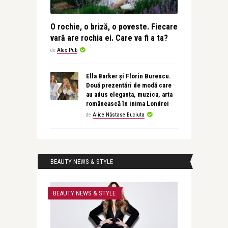
O rochie, o briză, o poveste. Fiecare
vară are rochia ei. Care va fi a ta?
de
Alex Pub
Ella Barker și Florin Burescu.
Două prezentări de modă care
au adus eleganța, muzica, arta
românească în inima Londrei
de
Alice Năstase Buciuta
BEAUTY NEWS & STYLE
BEAUTY NEWS & STYLE