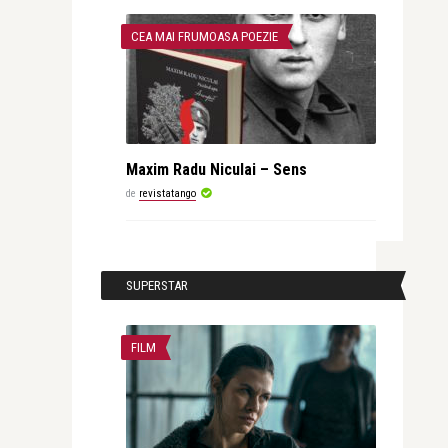
CEA MAI FRUMOASA POEZIE
Maxim Radu Niculai – Sens
de
revistatango
SUPERSTAR
FILM