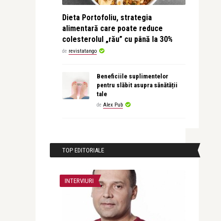
Dieta Portofoliu, strategia
alimentară care poate reduce
colesterolul „rău” cu până la 30%
de
revistatango
Beneficiile suplimentelor
pentru slăbit asupra sănătății
tale
de
Alex Pub
TOP EDITORIALE
INTERVIURI