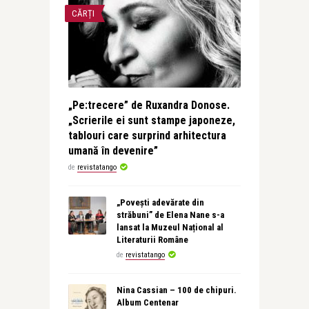
CĂRȚI
„Pe:trecere” de Ruxandra Donose.
„Scrierile ei sunt stampe japoneze,
tablouri care surprind arhitectura
umană în devenire”
de
revistatango
„Povești adevărate din
străbuni” de Elena Nane s-a
lansat la Muzeul Național al
Literaturii Române
de
revistatango
Nina Cassian – 100 de chipuri.
Album Centenar