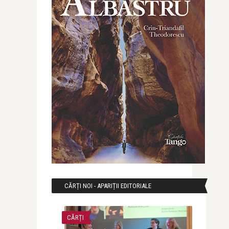
CĂRȚI NOI - APARIȚII EDITORIALE
CĂRȚI