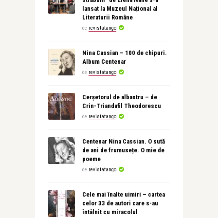
lansat la Muzeul Național al
Literaturii Române
de
revistatango
Nina Cassian – 100 de chipuri.
Album Centenar
de
revistatango
Cerșetorul de albastru – de
Crin-Triandafil Theodorescu
de
revistatango
Centenar Nina Cassian. O sută
de ani de frumusețe. O mie de
poeme
de
revistatango
Cele mai înalte uimiri – cartea
celor 33 de autori care s-au
întâlnit cu miracolul