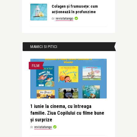
Colagen și frumusețe: cum
acționează în profunzime
de
revistatango
MAMICI SI PITICI
FILM
1 iunie la cinema, cu întreaga
familie. Ziua Copilului cu filme bune
și surprize
de
revistatango