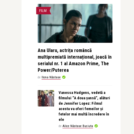
FILM
Ana Ularu, actrița româncă
multipremiată internațional, joacă în
serialul nr. 1 al Amazon Prime, The
Power/Puterea
de
Ilona Năstase
Vanessa Hudgens, vedetă a
filmului “A doua șansă”, alături
de Jennifer Lopez: Filmul
acesta va oferi femeilor și
fetelor mai multă încredere în
ele
de
Alice Năstase Buciuta