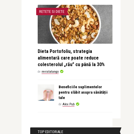
RETETE SI DIETE
Dieta Portofoliu, strategia
alimentară care poate reduce
colesterolul „rău” cu până la 30%
de
revistatango
Beneficiile suplimentelor
pentru slăbit asupra sănătății
tale
de
Alex Pub
TOP EDITORIALE