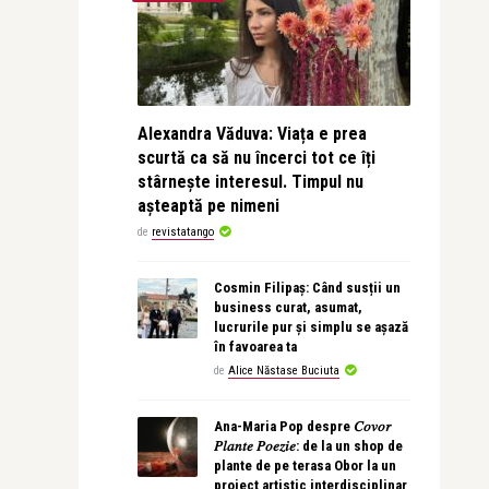
Alexandra Văduva: Viața e prea
scurtă ca să nu încerci tot ce îți
stârnește interesul. Timpul nu
așteaptă pe nimeni
de
revistatango
Cosmin Filipaș: Când susții un
business curat, asumat,
lucrurile pur și simplu se așază
în favoarea ta
de
Alice Năstase Buciuta
Ana-Maria Pop despre 𝐶𝑜𝑣𝑜𝑟
𝑃𝑙𝑎𝑛𝑡𝑒 𝑃𝑜𝑒𝑧𝑖𝑒: de la un shop de
plante de pe terasa Obor la un
proiect artistic interdisciplinar