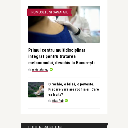
FRUMUSETE SI SANATATE
Primul centru multidisciplinar
integrat pentru tratarea
melanomului, deschis la București
de
revistatango
O rochie, o briză, o poveste.
Fiecare vară are rochia ei. Care
va fi a ta?
de
Alex Pub
CITITOARE-SCRIITOARE