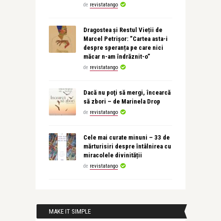
de
revistatango
Dragostea și Restul Vieții de
Marcel Petrișor: “Cartea asta-i
despre speranța pe care nici
măcar n-am îndrăznit-o”
de
revistatango
Dacă nu poţi să mergi, încearcă
să zbori – de Marinela Drop
de
revistatango
Cele mai curate minuni – 33 de
mărturisiri despre întâlnirea cu
miracolele divinității
de
revistatango
MAKE IT SIMPLE