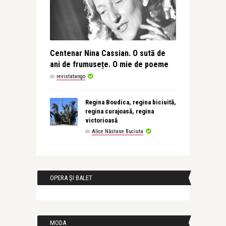
Centenar Nina Cassian. O sută de
ani de frumusețe. O mie de poeme
de
revistatango
Regina Boudica, regina biciuită,
regina curajoasă, regina
victorioasă
de
Alice Năstase Buciuta
OPERA ȘI BALET
MODA