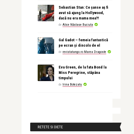
Sebastian Stan: Ce șanse aș fi
avut să ajung la Hollywood,
dacă nu era mama mea?!
de
Alice Năstase Buciuta
Gal Gadot – femeia fantastică
pe ecran și dincolo de el
de
revistatango.ro Marea Dragoste
Eva Green, de la fata Bond la
Miss Peregrine, stăpâna
timpului
de
Irina Botezatu
RETETE SI DIETE