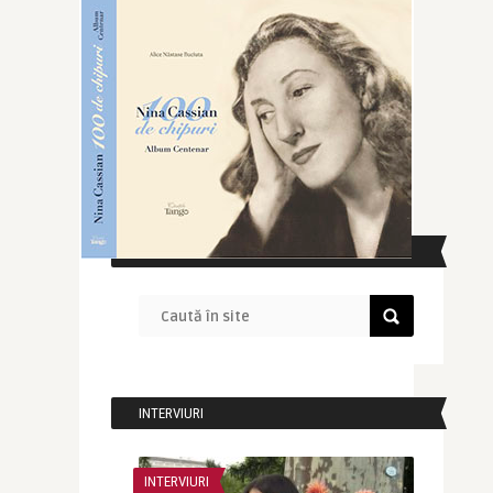
CAUTĂ ÎN SITE
INTERVIURI
INTERVIURI