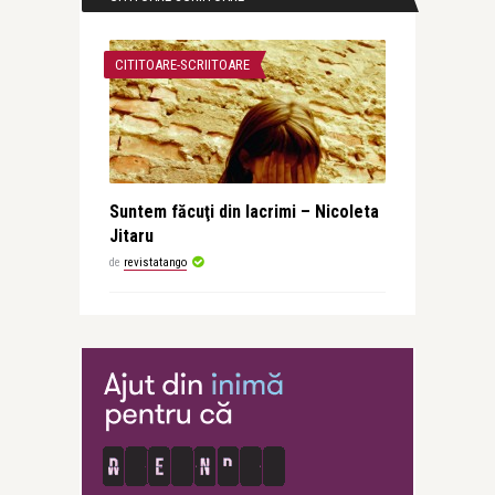
CITITOARE-SCRIITOARE
Suntem făcuţi din lacrimi – Nicoleta
Jitaru
de
revistatango