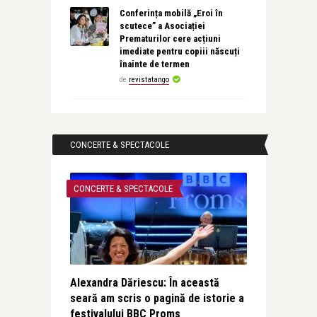
Conferința mobilă „Eroi în
scutece” a Asociației
Prematurilor cere acțiuni
imediate pentru copiii născuți
înainte de termen
de
revistatango
CONCERTE & SPECTACOLE
CONCERTE & SPECTACOLE
Alexandra Dăriescu: În această
seară am scris o pagină de istorie a
festivalului BBC Proms