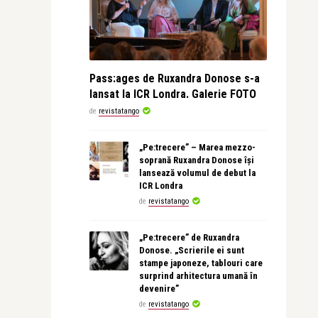
Pass:ages de Ruxandra Donose s-a
lansat la ICR Londra. Galerie FOTO
de
revistatango
„Pe:trecere” – Marea mezzo-
soprană Ruxandra Donose își
lansează volumul de debut la
ICR Londra
de
revistatango
„Pe:trecere” de Ruxandra
Donose. „Scrierile ei sunt
stampe japoneze, tablouri care
surprind arhitectura umană în
devenire”
de
revistatango