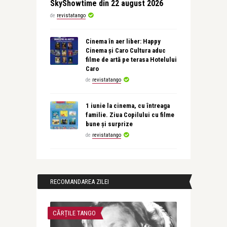
SkyShowtime din 22 august 2026
de
revistatango
Cinema în aer liber: Happy
Cinema și Caro Cultura aduc
filme de artă pe terasa Hotelului
Caro
de
revistatango
1 iunie la cinema, cu întreaga
familie. Ziua Copilului cu filme
bune și surprize
de
revistatango
RECOMANDAREA ZILEI
CĂRȚILE TANGO