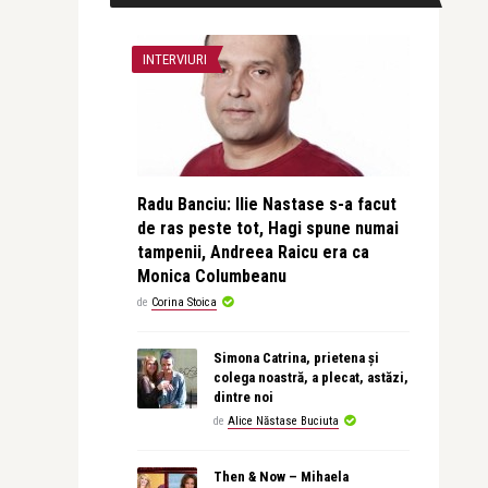
INTERVIURI
Radu Banciu: Ilie Nastase s-a facut
de ras peste tot, Hagi spune numai
tampenii, Andreea Raicu era ca
Monica Columbeanu
de
Corina Stoica
Simona Catrina, prietena și
colega noastră, a plecat, astăzi,
dintre noi
de
Alice Năstase Buciuta
Then & Now – Mihaela