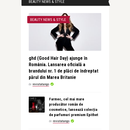
BEAUTY NEWS & STYLE
BEAUTY NEWS & STYLE
ghd (Good Hair Day) ajunge în
România. Lansarea oficială a
brandului nr. 1 de plăci de îndreptat
părul din Marea Britanie
de
revistatango
Farmec, cel mai mare
producător român de
cosmetice, lansează colecția
de parfumuri premium Epithet
de
revistatango