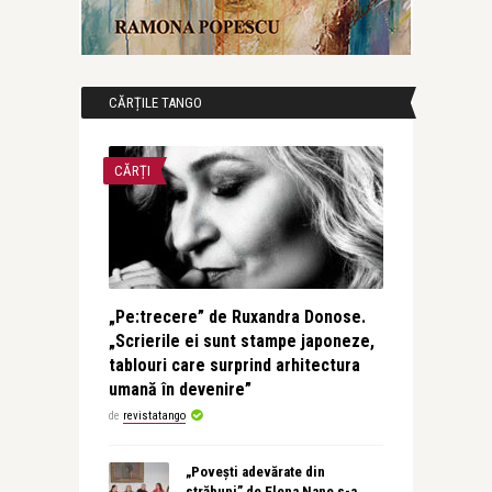
CĂRȚILE TANGO
CĂRȚI
„Pe:trecere” de Ruxandra Donose.
„Scrierile ei sunt stampe japoneze,
tablouri care surprind arhitectura
umană în devenire”
de
revistatango
„Povești adevărate din
străbuni” de Elena Nane s-a