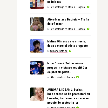
Radulescu
de
revistatango.ro Marea Dragoste
Alice Nastase Buciuta – Trufia
de a fi tanar
de
revistatango.ro Marea Dragoste
Malina Olinescu s-a sinucis,
dupa o mare si trista dragoste
de
Simona Catrina
Nicu Covaci: Tot ce mi-am
propus in viata am reusit! Dar
ce pret am platit…
de
Alice Năstase Buciuta
AURORA LIICEANU: Barbatii
inca doresc sa fie protectori cu
femeile, dar femeile nu mai au
nevoie de protectia lor
de
Alice Năstase Buciuta