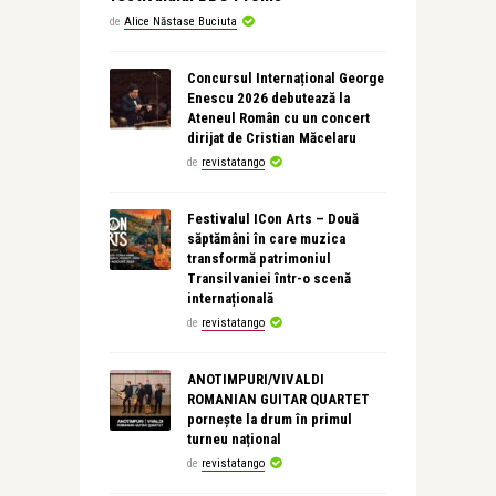
de
Alice Năstase Buciuta
Concursul Internațional George
Enescu 2026 debutează la
Ateneul Român cu un concert
dirijat de Cristian Măcelaru
de
revistatango
Festivalul ICon Arts – Două
săptămâni în care muzica
transformă patrimoniul
Transilvaniei într-o scenă
internațională
de
revistatango
ANOTIMPURI/VIVALDI
ROMANIAN GUITAR QUARTET
pornește la drum în primul
turneu național
de
revistatango