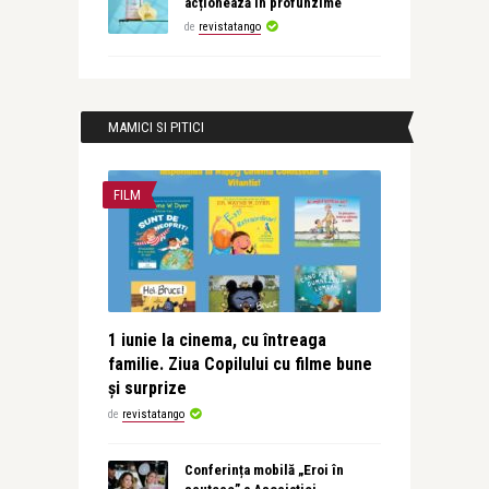
acționează în profunzime
de
revistatango
MAMICI SI PITICI
FILM
1 iunie la cinema, cu întreaga
familie. Ziua Copilului cu filme bune
și surprize
de
revistatango
Conferința mobilă „Eroi în