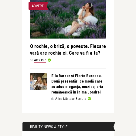
ADVERT
O rochie, o briză, o poveste. Fiecare
vară are rochia ei. Care va fi a ta?
de
Alex Pub
Ella Barker și Florin Burescu.
Două prezentări de modă care
au adus eleganța, muzica, arta
românească în inima Londrei
de
Alice Năstase Buciuta
BEAUTY NEWS & STYLE