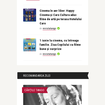
Cinema în aer liber: Happy
Cinema și Caro Cultura aduc
filme de artă pe terasa Hotelului
Caro
de
revistatango
1 iunie la cinema, cu întreaga
familie. Ziua Copilului cu filme
bune și surprize
de
revistatango
RECOMANDAREA ZILEI
CĂRȚILE TANGO