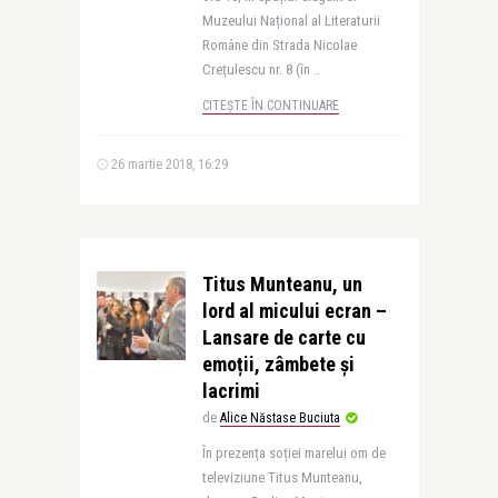
Muzeului Național al Literaturii
Române din Strada Nicolae
Crețulescu nr. 8 (în ..
CITEȘTE ÎN CONTINUARE
26 martie 2018, 16:29
Titus Munteanu, un
lord al micului ecran –
Lansare de carte cu
emoții, zâmbete și
lacrimi
de
Alice Năstase Buciuta
În prezența soției marelui om de
televiziune Titus Munteanu,