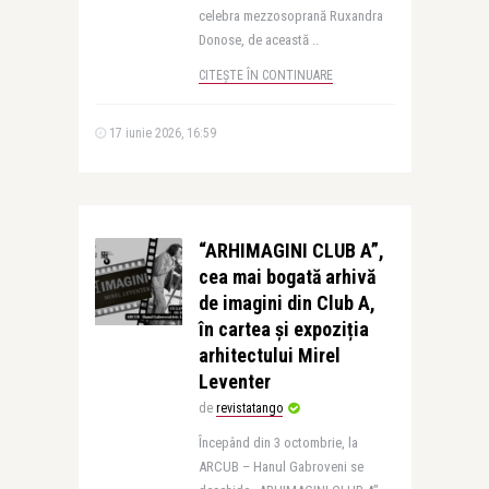
celebra mezzosoprană Ruxandra
Donose, de această ..
CITEȘTE ÎN CONTINUARE
17 iunie 2026, 16:59
“ARHIMAGINI CLUB A”,
cea mai bogată arhivă
de imagini din Club A,
în cartea și expoziția
arhitectului Mirel
Leventer
de
revistatango
Începând din 3 octombrie, la
ARCUB – Hanul Gabroveni se