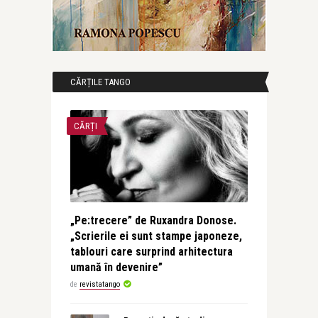
CĂRȚILE TANGO
CĂRȚI
„Pe:trecere” de Ruxandra Donose.
„Scrierile ei sunt stampe japoneze,
tablouri care surprind arhitectura
umană în devenire”
de
revistatango