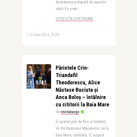
dezbaterea prilejuită de apariția
cărții Ce vrem ..
CITEȘTE ÎN CONTINUARE
4 iunie 2024, 10:28
Părintele Crin-
Triandafil
Theodorescu, Alice
Năstase Buciuta și
Anca Boloș – întâlnire
cu cititorii la Baia Mare
de
revistatango
În spațiul plin de flori al Grădinii
Vii din Bastionul Măcelarilor de la
Baia Mare, sâmbătă, 12 august