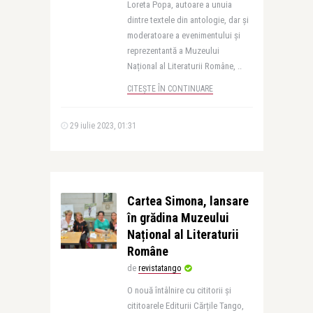
Loreta Popa, autoare a unuia
dintre textele din antologie, dar și
moderatoare a evenimentului și
reprezentantă a Muzeului
Național al Literaturii Române, ..
CITEȘTE ÎN CONTINUARE
29 iulie 2023, 01:31
Cartea Simona, lansare
în grădina Muzeului
Național al Literaturii
Române
de
revistatango
O nouă întâlnire cu cititorii și
cititoarele Editurii Cărțile Tango,