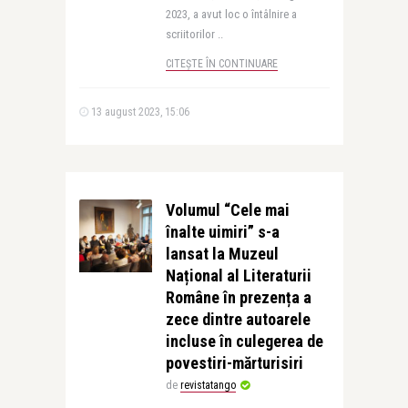
2023, a avut loc o întâlnire a
scriitorilor ..
CITEȘTE ÎN CONTINUARE
13 august 2023, 15:06
Volumul “Cele mai
înalte uimiri” s-a
lansat la Muzeul
Național al Literaturii
Române în prezența a
zece dintre autoarele
incluse în culegerea de
povestiri-mărturisiri
de
revistatango