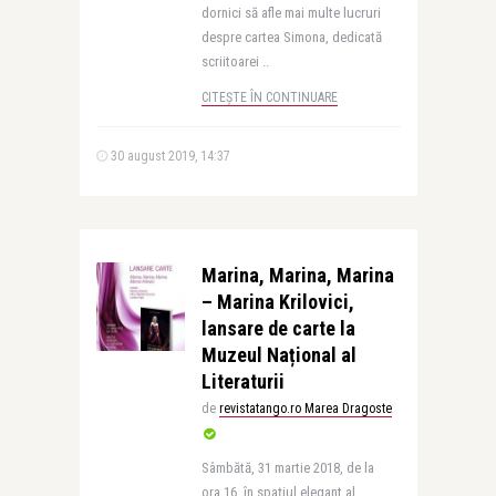
dornici să afle mai multe lucruri
despre cartea Simona, dedicată
scriitoarei ..
CITEȘTE ÎN CONTINUARE
30 august 2019, 14:37
Marina, Marina, Marina
– Marina Krilovici,
lansare de carte la
Muzeul Național al
Literaturii
de
revistatango.ro Marea Dragoste
Sâmbătă, 31 martie 2018, de la
ora 16, în spațiul elegant al