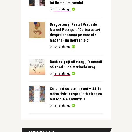
întâlnit cu miracolul
de
revistatango
Dragostea și Restul Vieții de
Marcel Petrișor: “Cartea asta-i
despre speranța pe care nici
măcar n-am îndrăznit-o”
de
revistatango
Dacă nu poţi să mergi, încearcă
să zbori – de Marinela Drop
de
revistatango
Cele mai curate minuni – 33 de
mărturisiri despre întâlnirea cu
miracolele divinității
de
revistatango