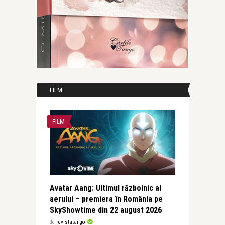
FILM
FILM
Avatar Aang: Ultimul războinic al
aerului – premiera în România pe
SkyShowtime din 22 august 2026
de
revistatango