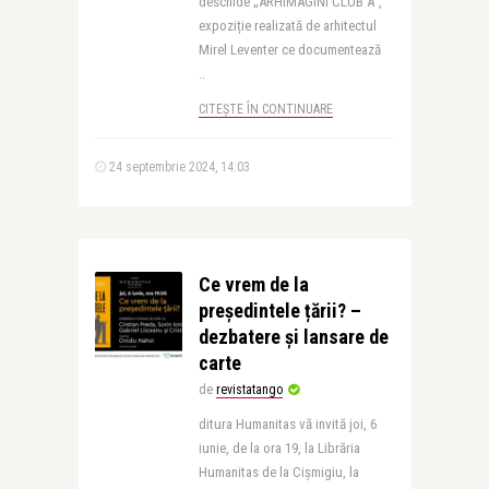
deschide „ARHIMAGINI CLUB A”,
expoziție realizată de arhitectul
Mirel Leventer ce documentează
..
CITEȘTE ÎN CONTINUARE
24 septembrie 2024, 14:03
Ce vrem de la
președintele țării? –
dezbatere și lansare de
carte
de
revistatango
ditura Humanitas vă invită joi, 6
iunie, de la ora 19, la Librăria
Humanitas de la Cișmigiu, la