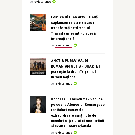
de
revistatango
Festivalul ICon Arts – Două
săptămâni în care muzica
transformă patrimoniul
Transilvaniei într-o scenă
internațională
de
revistatango
ANOTIMPURI/VIVALDI
ROMANIAN GUITAR QUARTET
pornește la drum în primul
turneu național
de
revistatango
Concursul Enescu 2026 aduce
pe scena Ateneului Român șase
recitaluri camerale
extraordinare susținute de
membri ai juriului și mari artiști
ai scenei internaționale
de
revistatango