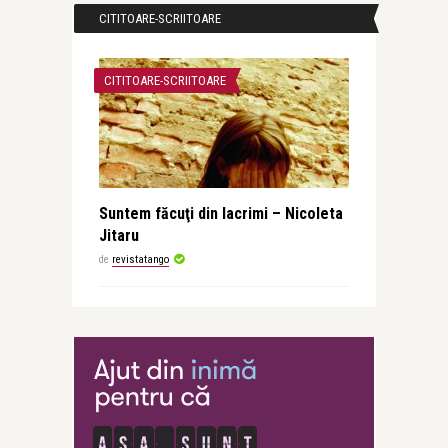
CITITOARE-SCRIITOARE
CITITOARE-SCRIITOARE
Suntem făcuţi din lacrimi – Nicoleta
Jitaru
de
revistatango