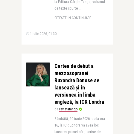
la Editura Cărțile Tango, volumul
de texte scurte ..
CITEȘTE ÎN CONTINUARE
1 iulie 2026, 01:30
Cartea de debut a
mezzosopranei
Ruxandra Donose se
lansează și în
versiunea în limba
engleză, la ICR Londra
de
revistatango
Sâmbătă, 20 iunie 2026, de la ora
16, la ICR Londra va avea loc
lansarea primei cărți scrise de