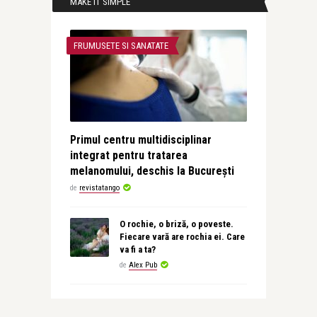
MAKE IT SIMPLE
FRUMUSETE SI SANATATE
Primul centru multidisciplinar
integrat pentru tratarea
melanomului, deschis la București
de
revistatango
O rochie, o briză, o poveste.
Fiecare vară are rochia ei. Care
va fi a ta?
de
Alex Pub