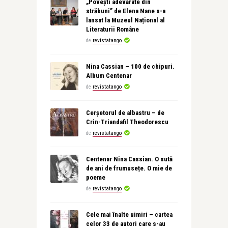
„Povești adevărate din
străbuni” de Elena Nane s-a
lansat la Muzeul Național al
Literaturii Române
de
revistatango
Nina Cassian – 100 de chipuri.
Album Centenar
de
revistatango
Cerșetorul de albastru – de
Crin-Triandafil Theodorescu
de
revistatango
Centenar Nina Cassian. O sută
de ani de frumusețe. O mie de
poeme
de
revistatango
Cele mai înalte uimiri – cartea
celor 33 de autori care s-au