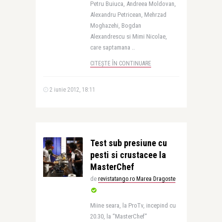
Petru Buiuca, Andreea Moldovan,
Alexandru Petricean, Mehrzad
Moghazehi, Bogdan
Alexandrescu si Mimi Nicolae,
care saptamana ..
CITEȘTE ÎN CONTINUARE
2 iunie 2012, 18:11
Test sub presiune cu
pesti si crustacee la
MasterChef
de
revistatango.ro Marea Dragoste
Miine seara, la ProTv, incepind cu
20.30, la “MasterChef”