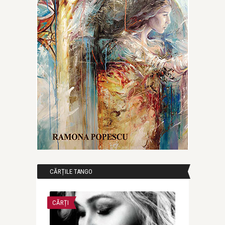
CĂRȚILE TANGO
CĂRȚI