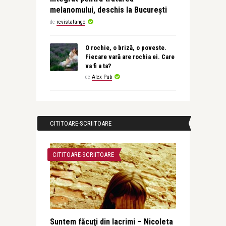
melanomului, deschis la București
de
revistatango
O rochie, o briză, o poveste.
Fiecare vară are rochia ei. Care
va fi a ta?
de
Alex Pub
CITITOARE-SCRIITOARE
CITITOARE-SCRIITOARE
Suntem făcuţi din lacrimi – Nicoleta