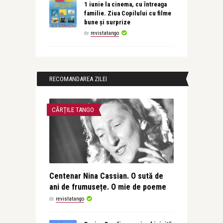
1 iunie la cinema, cu întreaga
familie. Ziua Copilului cu filme
bune și surprize
de
revistatango
RECOMANDAREA ZILEI
CĂRȚILE TANGO
Centenar Nina Cassian. O sută de
ani de frumusețe. O mie de poeme
de
revistatango