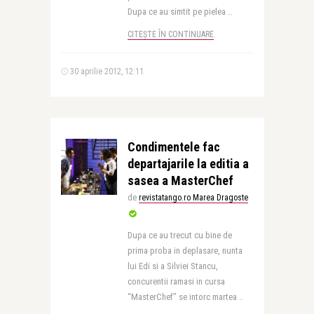
Dupa ce au simtit pe pielea ..
CITEȘTE ÎN CONTINUARE
30 aprilie 2012, 12:11
Condimentele fac
departajarile la editia a
sasea a MasterChef
de
revistatango.ro Marea Dragoste
Dupa ce au trecut cu bine de
prima proba in deplasare, nunta
lui Edi si a Silviei Stancu,
concurentii ramasi in cursa
“MasterChef” se intorc martea ..