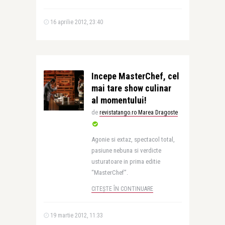
16 aprilie 2012, 23:40
Incepe MasterChef, cel
mai tare show culinar
al momentului!
de
revistatango.ro Marea Dragoste
Agonie si extaz, spectacol total,
pasiune nebuna si verdicte
usturatoare in prima editie
“MasterChef”.
CITEȘTE ÎN CONTINUARE
19 martie 2012, 11:33