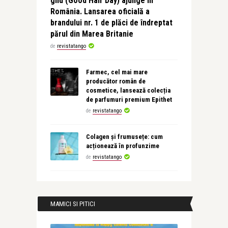
ghd (Good Hair Day) ajunge în
România. Lansarea oficială a
brandului nr. 1 de plăci de îndreptat
părul din Marea Britanie
de
revistatango
Farmec, cel mai mare
producător român de
cosmetice, lansează colecția
de parfumuri premium Epithet
de
revistatango
Colagen și frumusețe: cum
acționează în profunzime
de
revistatango
MAMICI SI PITICI