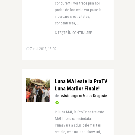
concurentii vor trece prin noi
probe de foc ce le vor pune la
incercare creativitatea,
concentrarea, ..
CITEȘTE ÎN CONTINUARE
7 mai 2012, 13:00
Luna MAI este la ProTV
Luna Marilor Finale!
de
revistatango.ro Marea Dragoste
In luna MAI, la ProTv se traieste
MAI intens ca niciodata.
Primavara a adus cele mai tari
seriale, cele mai tari show-uri,