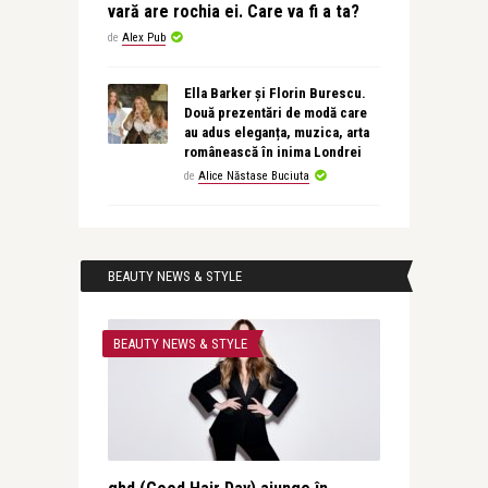
vară are rochia ei. Care va fi a ta?
de
Alex Pub
Ella Barker și Florin Burescu.
Două prezentări de modă care
au adus eleganța, muzica, arta
românească în inima Londrei
de
Alice Năstase Buciuta
BEAUTY NEWS & STYLE
BEAUTY NEWS & STYLE