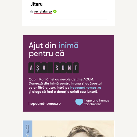
Jitaru
de
revistatango