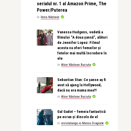
serialul nr. 1 al Amazon Prime, The
Power/Puterea
de
Ilona Năstase
Vanessa Hudgens, vedetă a
filmului “A doua șansă”, alături
de Jennifer Lopez: Filmul
acesta va oferi femeilor și
fetelor mai multă încredere în
ele
de
Alice Năstase Buciuta
Sebastian Stan: Ce șanse aș fi
avut să ajung la Hollywood,
dacă nu era mama mea?!
de
Alice Năstase Buciuta
Gal Gadot – femeia fantastică
pe ecran și dincolo de el
de
revistatango.ro Marea Dragoste