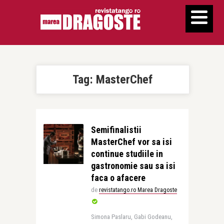
Tag:
MasterChef
Semifinalistii
MasterChef vor sa isi
continue studiile in
gastronomie sau sa isi
faca o afacere
de
revistatango.ro Marea Dragoste
Simona Paslaru, Gabi Godeanu,