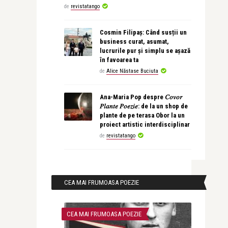
de
revistatango
Cosmin Filipaș: Când susții un
business curat, asumat,
lucrurile pur și simplu se așază
în favoarea ta
de
Alice Năstase Buciuta
Ana-Maria Pop despre 𝐶𝑜𝑣𝑜𝑟
𝑃𝑙𝑎𝑛𝑡𝑒 𝑃𝑜𝑒𝑧𝑖𝑒: de la un shop de
plante de pe terasa Obor la un
proiect artistic interdisciplinar
de
revistatango
CEA MAI FRUMOASA POEZIE
CEA MAI FRUMOASA POEZIE