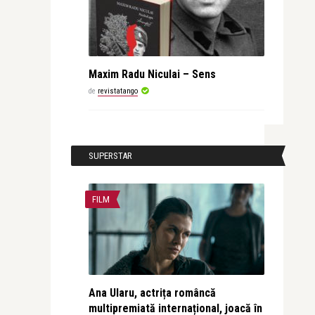
Maxim Radu Niculai – Sens
de
revistatango
SUPERSTAR
FILM
Ana Ularu, actrița româncă
multipremiată internațional, joacă în