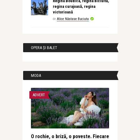
Regina Boudica, regina biciuită,
regina curajoasă, regina
victorioasă
de
Alice Năstase Buciuta
OPERA ȘI BALET
MODA
ADVERT
O rochie, o briză, o poveste. Fiecare