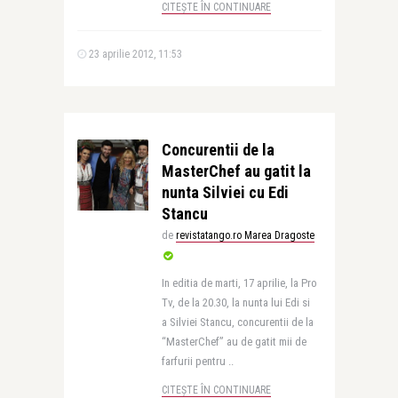
CITEȘTE ÎN CONTINUARE
23 aprilie 2012, 11:53
Concurentii de la
MasterChef au gatit la
nunta Silviei cu Edi
Stancu
de
revistatango.ro Marea Dragoste
In editia de marti, 17 aprilie, la Pro
Tv, de la 20.30, la nunta lui Edi si
a Silviei Stancu, concurentii de la
“MasterChef” au de gatit mii de
farfurii pentru ..
CITEȘTE ÎN CONTINUARE