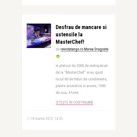
Desfrau de mancare si
ustensile la
MasterChef!
de
revistatango.ro Marea Dragoste
in platoul de 2000 de metripatrati
de la “MasterChef” si-au gasit
locul 60 de feluri de condimente,
plante aromatice si arome, 1500
de oua, 4 tone ..
CITEȘTE ÎN CONTINUARE
18 martie 2012, 14:33