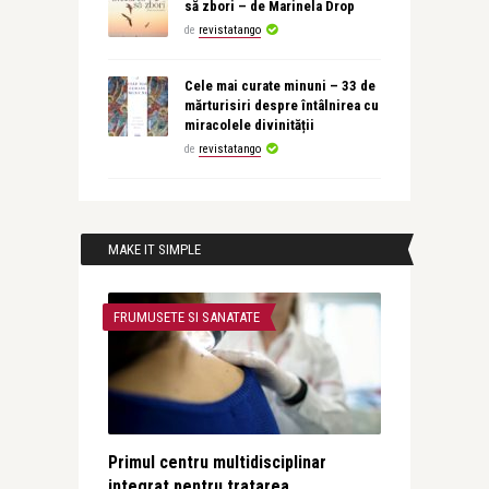
să zbori – de Marinela Drop
de
revistatango
Cele mai curate minuni – 33 de
mărturisiri despre întâlnirea cu
miracolele divinității
de
revistatango
MAKE IT SIMPLE
FRUMUSETE SI SANATATE
Primul centru multidisciplinar
integrat pentru tratarea