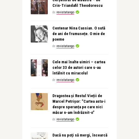
Crin-Triandafil Theodorescu
de
revistatango
Centenar Nina Cassian. O sută
de ani de frumusețe. O mie de
poeme
de
revistatango
Cele mai înalte uimiri – cartea
celor 33 de autori care s-au
întâlnit cu miracolul
de
revistatango
Dragostea și Restul Vieții de
Marcel Petrișor: “Cartea asta-i
despre speranța pe care nici
măcar n-am îndrăznit-o”
de
revistatango
Dacă nu poţi să mergi, încearcă