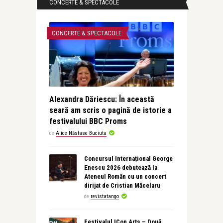
CONCERTE & SPECTACOLE
CONCERTE & SPECTACOLE
Alexandra Dăriescu: În această
seară am scris o pagină de istorie a
festivalului BBC Proms
de
Alice Năstase Buciuta
Concursul Internațional George
Enescu 2026 debutează la
Ateneul Român cu un concert
dirijat de Cristian Măcelaru
de
revistatango
Festivalul ICon Arts – Două