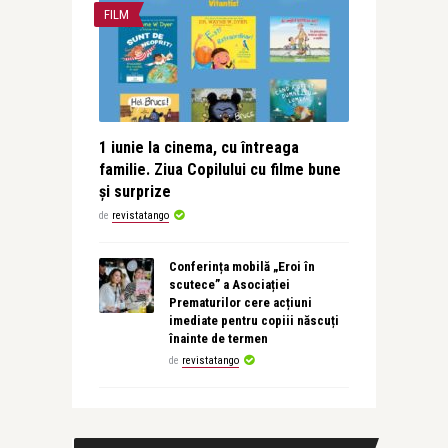
FILM
1 iunie la cinema, cu întreaga
familie. Ziua Copilului cu filme bune
și surprize
de
revistatango
Conferința mobilă „Eroi în
scutece” a Asociației
Prematurilor cere acțiuni
imediate pentru copiii născuți
înainte de termen
de
revistatango