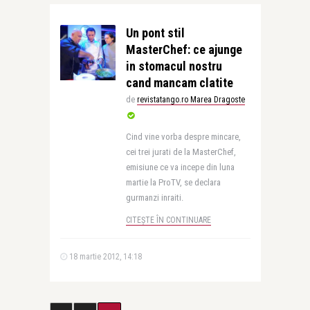
Un pont stil
MasterChef: ce ajunge
in stomacul nostru
cand mancam clatite
de
revistatango.ro Marea Dragoste
Cind vine vorba despre mincare,
cei trei jurati de la MasterChef,
emisiune ce va incepe din luna
martie la ProTV, se declara
gurmanzi inraiti.
CITEȘTE ÎN CONTINUARE
18 martie 2012, 14:18