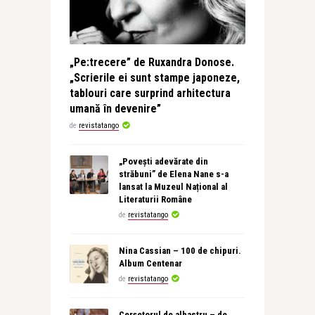
„Pe:trecere” de Ruxandra Donose.
„Scrierile ei sunt stampe japoneze,
tablouri care surprind arhitectura
umană în devenire”
de
revistatango
„Povești adevărate din
străbuni” de Elena Nane s-a
lansat la Muzeul Național al
Literaturii Române
de
revistatango
Nina Cassian – 100 de chipuri.
Album Centenar
de
revistatango
Cerșetorul de albastru – de