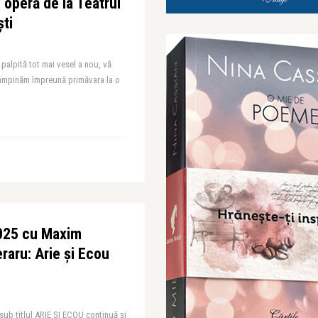
e operă de la Teatrul
ti
 palpită tot mai vesel a nou, vă
ntâmpinăm împreună primăvara la o
2025 cu Maxim
eraru: Arie și Ecou
 sub titlul ARIE ȘI ECOU continuă și