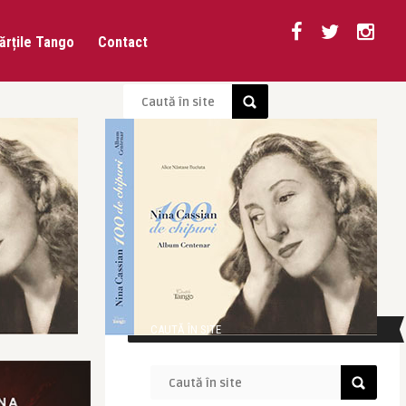
ărțile Tango
Contact
CAUTĂ ÎN SITE