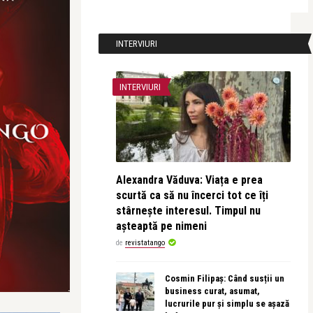
INTERVIURI
INTERVIURI
Alexandra Văduva: Viața e prea
scurtă ca să nu încerci tot ce îți
stârnește interesul. Timpul nu
așteaptă pe nimeni
de
revistatango
Cosmin Filipaș: Când susții un
business curat, asumat,
lucrurile pur și simplu se așază