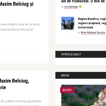
ani de frumusețe. O mie d
 Maxim Belciug și
de
revistatango
Regina Boudica, regin
regina curajoasă, reg
iunea Unteatru Open Air își invită
victorioasă
rismaticul Maxim Belciug își
de
Alice Năstase Buciuta
OPERA ȘI BALET
MODA
Maxim Belciug,
rie
ADVERT
0.00, grădina GreenTea găzduiește