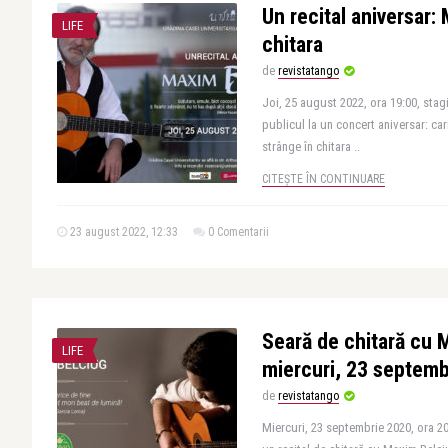
Un recital aniversar:
LIFE
chitara
de
revistatango
Joi, 25 august 2022, ora 19:00, stag
publicul la un concert aniversar: ca
strânge în chitara ..
CITEȘTE ÎN CONTINUARE
23 august 2022, 12:33
0 Comentarii
Seară de chitară cu 
LIFE
miercuri, 23 septemb
de
revistatango
Miercuri, 23 septembrie 2020, ora 2