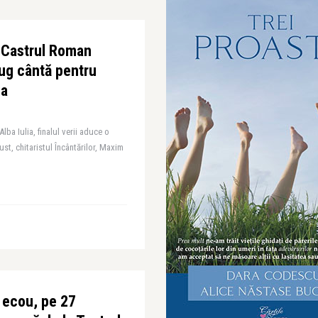
a Castrul Roman
ug cântă pentru
ia
lba Iulia, finalul verii aduce o
ust, chitaristul Încântărilor, Maxim
i ecou, pe 27