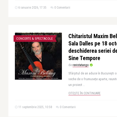
6 ianuarie 2026, 17:35
0 Comentarii
Chitaristul Maxim Be
CONCERTE & SPECTACOLE
Sala Dalles pe 18 oct
deschiderea seriei de
Sine Tempore
de
revistatango
Sfârșitul de an aduce în București o
veche de o frumusețe aparte, reuni
un proiect ..
CITEȘTE ÎN CONTINUARE
11 septembrie 2025, 10:58
0 Comentarii