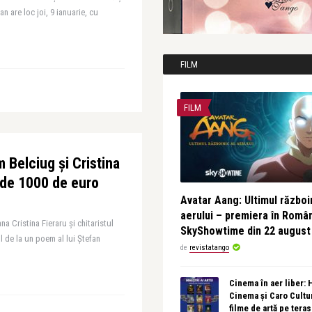
an are loc joi, 9 ianuarie, cu
FILM
FILM
 Belciug și Cristina
 de 1000 de euro
Avatar Aang: Ultimul războin
aerului – premiera în Româ
a Cristina Fieraru și chitaristul
SkyShowtime din 22 august
l de la un poem al lui Ștefan
de
revistatango
Cinema în aer liber:
Cinema și Caro Cultu
filme de artă pe tera