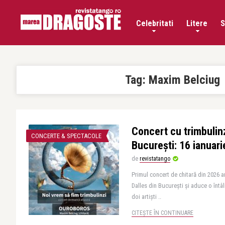
Celebritati
Litere
S
Tag:
Maxim Belciug
Concert cu trimbulinz
CONCERTE & SPECTACOLE
București: 16 ianuar
de
revistatango
Primul concert de chitară din 2026 are
Dalles din București și aduce o întâ
doi artiști ..
CITEȘTE ÎN CONTINUARE