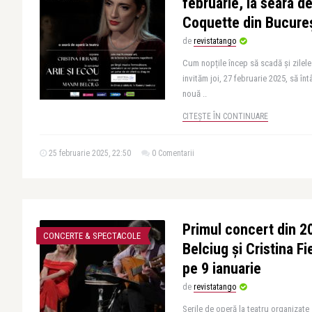
februarie, la seara d
Coquette din Bucureș
de
revistatango
Cum nopțile încep să scadă și zilele
invităm joi, 27 februarie 2025, să î
nouă ..
CITEȘTE ÎN CONTINUARE
25 februarie 2025, 22:50
0 Comentarii
Primul concert din 
CONCERTE & SPECTACOLE
Belciug și Cristina Fi
pe 9 ianuarie
de
revistatango
Serile de operă la teatru organizate