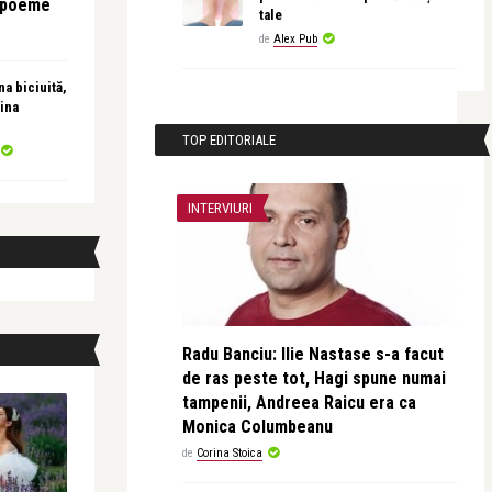
e poeme
tale
de
Alex Pub
a biciuită,
ina
TOP EDITORIALE
INTERVIURI
Radu Banciu: Ilie Nastase s-a facut
de ras peste tot, Hagi spune numai
tampenii, Andreea Raicu era ca
Monica Columbeanu
de
Corina Stoica