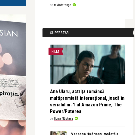
de
revistatango
SUPERSTAR
FILM
Ana Ularu, actrița româncă
multipremiată internațional, joacă în
serialul nr. 1 al Amazon Prime, The
Power/Puterea
de
Ilona Năstase
Vanessa Hudgens, vedetă a