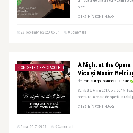
un recital de chitară cu Maxim Belci
piept, ..
CITEȘTE ÎN CONTINUARE
23 septembrie 2020, 06:07
0 Comentarii
A Night at the Opera
CONCERTE & SPECTACOLE
Vica și Maxim Belciug
de
revistatango.ro Marea Dragoste
Sâmbătă, 6 mai 2017, ora 20:15, Tea
premieră: o seară de operă! În rolul 
CITEȘTE ÎN CONTINUARE
5 mai 2017, 09:25
0 Comentarii