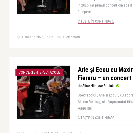
în 2025, iar primul concert din acest 
începere ..
CITEȘTE ÎN CONTINUARE
8 ianuarie 2025, 16:02
0 Comentarii
Arie și Ecou cu Maxim
CONCERTE & SPECTACOLE
Fieraru – un concert
de
Alice Năstase Buciuta
Spectacolul „Arie și Ecou”, cu sopran
Maxim Belciug, și-a împrumutat titlu
Augustin ..
CITEȘTE ÎN CONTINUARE