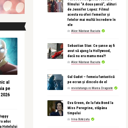
filmului “A doua șansă”, alături
de Jennifer Lopez: Filmul
acesta va oferi femeilor și
fetelor mai multă încredere în
ele
de
Alice Năstase Buciuta
Sebastian Stan: Ce șanse aș fi
avut să ajung la Hollywood,
dacă nu era mama mea?!
de
Alice Năstase Buciuta
Gal Gadot – femeia fantastică
ic al
pe ecran și dincolo de el
nia pe
de
revistatango.ro Marea Dragoste
 2026
Eva Green, de la fata Bond la
Miss Peregrine, stăpâna
timpului
 Happy
de
Irina Botezatu
ra aduc
sa Hotelului