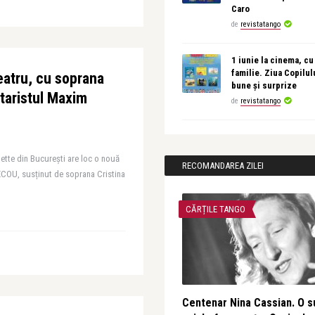
Caro
de
revistatango
1 iunie la cinema, cu
familie. Ziua Copilul
eatru, cu soprana
bune și surprize
itaristul Maxim
de
revistatango
uette din București are loc o nouă
RECOMANDAREA ZILEI
 ECOU, susținut de soprana Cristina
CĂRȚILE TANGO
Centenar Nina Cassian. O s