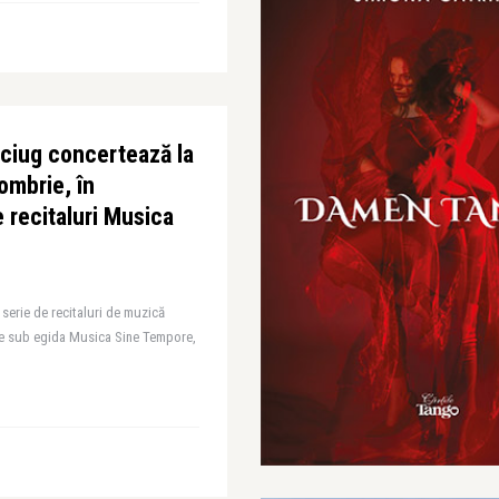
lciug concertează la
ombrie, în
 recitaluri Musica
 serie de recitaluri de muzică
te sub egida Musica Sine Tempore,