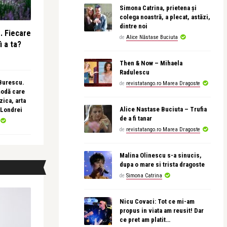
Simona Catrina, prietena și
colega noastră, a plecat, astăzi,
dintre noi
e. Fiecare
de
Alice Năstase Buciuta
i a ta?
Then & Now – Mihaela
Radulescu
 Burescu.
de
revistatango.ro Marea Dragoste
modă care
ica, arta
Alice Nastase Buciuta – Trufia
 Londrei
de a fi tanar
de
revistatango.ro Marea Dragoste
Malina Olinescu s-a sinucis,
dupa o mare si trista dragoste
de
Simona Catrina
Nicu Covaci: Tot ce mi-am
propus in viata am reusit! Dar
ce pret am platit…