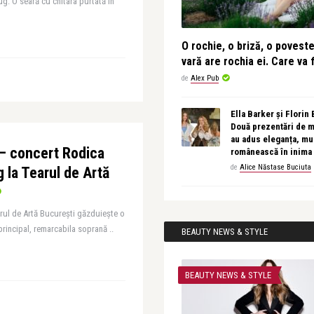
ug. O seară cu chitara purtată în
O rochie, o briză, o povest
vară are rochia ei. Care va f
de
Alex Pub
Ella Barker și Florin
Două prezentări de 
au adus eleganța, muz
 – concert Rodica
românească în inima
de
Alice Năstase Buciuta
 la Tearul de Artă
trul de Artă București găzduiește o
principal, remarcabila soprană ..
BEAUTY NEWS & STYLE
BEAUTY NEWS & STYLE