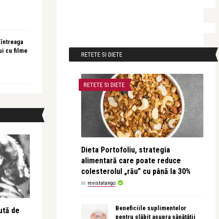
 întreaga
ui cu filme
RETETE SI DIETE
RETETE SI DIETE
Dieta Portofoliu, strategia
alimentară care poate reduce
colesterolul „rău” cu până la 30%
de
revistatango
Beneficiile suplimentelor
ută de
pentru slăbit asupra sănătății