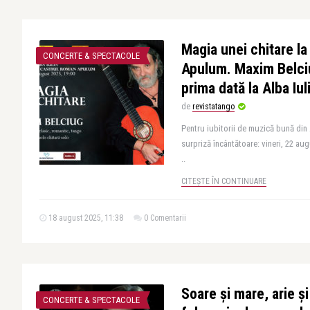
Magia unei chitare l
CONCERTE & SPECTACOLE
Apulum. Maxim Belci
prima dată la Alba Iul
de
revistatango
Pentru iubitorii de muzică bună din A
surpriză încântătoare: vineri, 22 aug
..
CITEȘTE ÎN CONTINUARE
18 august 2025, 11:38
0 Comentarii
Soare și mare, arie ș
CONCERTE & SPECTACOLE