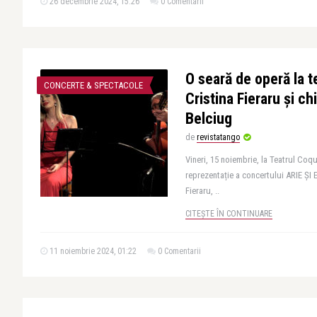
26 decembrie 2024, 15:26
0 Comentarii
O seară de operă la t
CONCERTE & SPECTACOLE
Cristina Fieraru și ch
Belciug
de
revistatango
Vineri, 15 noiembrie, la Teatrul Coq
reprezentație a concertului ARIE ȘI
Fieraru, ..
CITEȘTE ÎN CONTINUARE
11 noiembrie 2024, 01:22
0 Comentarii