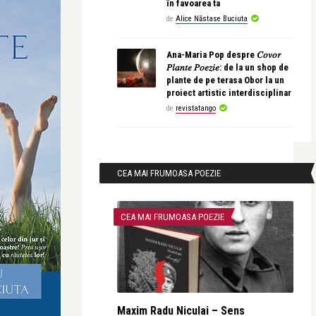
în favoarea ta
de
Alice Năstase Buciuta
Ana-Maria Pop despre 𝐶𝑜𝑣𝑜𝑟
𝑃𝑙𝑎𝑛𝑡𝑒 𝑃𝑜𝑒𝑧𝑖𝑒: de la un shop de
plante de pe terasa Obor la un
proiect artistic interdisciplinar
de
revistatango
CEA MAI FRUMOASA POEZIE
CEA MAI FRUMOASA POEZIE
Maxim Radu Niculai – Sens