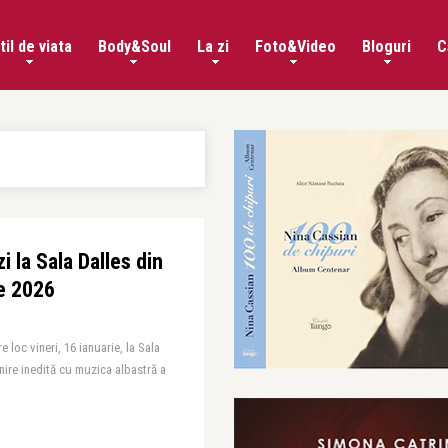
til de viata
Body&Soul
La zi
Foto&Video
Bloguri
C
i la Sala Dalles din
ie 2026
 loc vineri, 16 ianuarie, la Sala
lnire inedită cu muzica albastră a