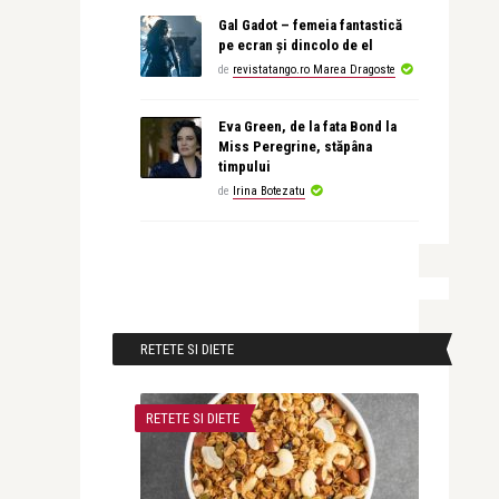
Gal Gadot – femeia fantastică
pe ecran și dincolo de el
de
revistatango.ro Marea Dragoste
Eva Green, de la fata Bond la
Miss Peregrine, stăpâna
timpului
de
Irina Botezatu
RETETE SI DIETE
RETETE SI DIETE