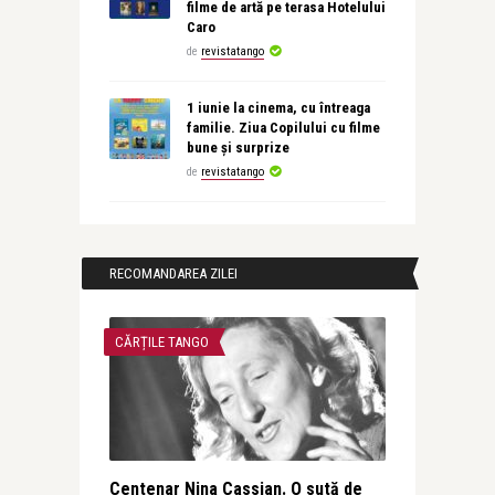
filme de artă pe terasa Hotelului
Caro
de
revistatango
1 iunie la cinema, cu întreaga
familie. Ziua Copilului cu filme
bune și surprize
de
revistatango
RECOMANDAREA ZILEI
CĂRȚILE TANGO
Centenar Nina Cassian. O sută de