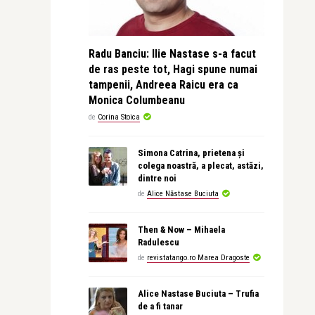
Radu Banciu: Ilie Nastase s-a facut
de ras peste tot, Hagi spune numai
tampenii, Andreea Raicu era ca
Monica Columbeanu
de
Corina Stoica
Simona Catrina, prietena și
colega noastră, a plecat, astăzi,
dintre noi
de
Alice Năstase Buciuta
Then & Now – Mihaela
Radulescu
de
revistatango.ro Marea Dragoste
Alice Nastase Buciuta – Trufia
de a fi tanar