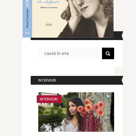
CAUTĂ ÎN SITE
INTERVIURI
INTERVIURI