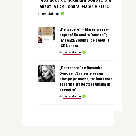
lansat la ICR Londra. Galerie FOTO
de
revistatango
„Pe:trecere” – Marea mezzo-
soprană Ruxandra Donose își
lansează volumul de debut la
ICR Londra
de
revistatango
„Pe:trecere” de Ruxandra
Donose. „Scrierile ei sunt
stampe japoneze, tablouri care
surprind arhitectura umană în
devenire”
de
revistatango