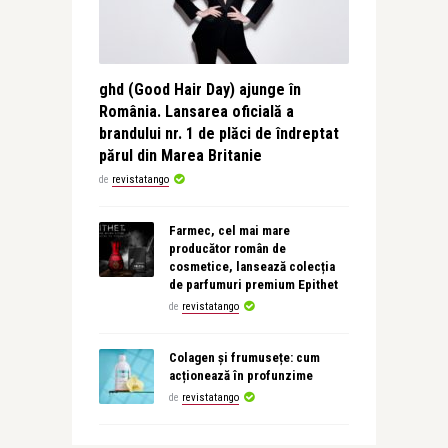
ghd (Good Hair Day) ajunge în
România. Lansarea oficială a
brandului nr. 1 de plăci de îndreptat
părul din Marea Britanie
de
revistatango
Farmec, cel mai mare
producător român de
cosmetice, lansează colecția
de parfumuri premium Epithet
de
revistatango
Colagen și frumusețe: cum
acționează în profunzime
de
revistatango