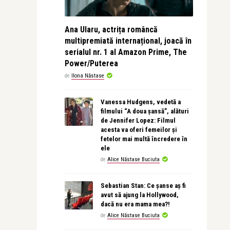
Ana Ularu, actrița româncă
multipremiată internațional, joacă în
serialul nr. 1 al Amazon Prime, The
Power/Puterea
de
Ilona Năstase
Vanessa Hudgens, vedetă a
filmului “A doua șansă”, alături
de Jennifer Lopez: Filmul
acesta va oferi femeilor și
fetelor mai multă încredere în
ele
de
Alice Năstase Buciuta
Sebastian Stan: Ce șanse aș fi
avut să ajung la Hollywood,
dacă nu era mama mea?!
de
Alice Năstase Buciuta