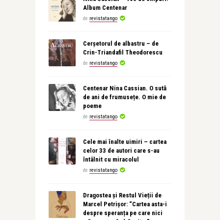
Album Centenar
de
revistatango
Cerșetorul de albastru – de
Crin-Triandafil Theodorescu
de
revistatango
Centenar Nina Cassian. O sută
de ani de frumusețe. O mie de
poeme
de
revistatango
Cele mai înalte uimiri – cartea
celor 33 de autori care s-au
întâlnit cu miracolul
de
revistatango
Dragostea și Restul Vieții de
Marcel Petrișor: “Cartea asta-i
despre speranța pe care nici