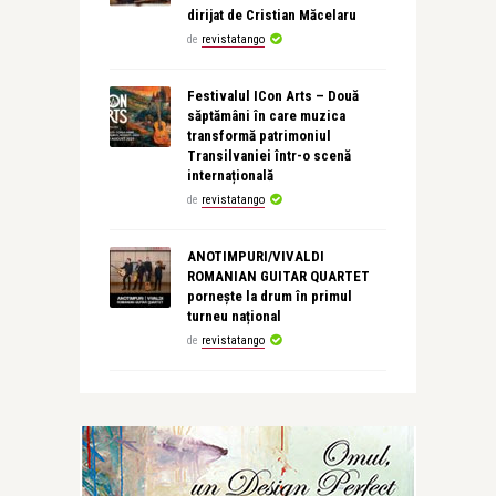
dirijat de Cristian Măcelaru
de
revistatango
Festivalul ICon Arts – Două
săptămâni în care muzica
transformă patrimoniul
Transilvaniei într-o scenă
internațională
de
revistatango
ANOTIMPURI/VIVALDI
ROMANIAN GUITAR QUARTET
pornește la drum în primul
turneu național
de
revistatango