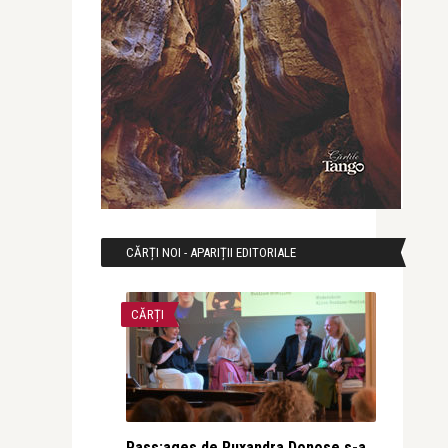
CĂRȚI NOI - APARIȚII EDITORIALE
CĂRȚI
Pass:ages de Ruxandra Donose s-a