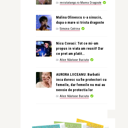
de
revistatango.ro Marea Dragoste
Malina Olinescu s-a sinucis,
dupa o mare si trista dragoste
de
Simona Catrina
Nicu Covaci: Tot ce mi-am
propus in viata am reusit! Dar
ce pret am platit…
de
Alice Năstase Buciuta
AURORA LIICEANU: Barbatii
inca doresc sa fie protectori cu
femeile, dar femeile nu mai au
nevoie de protectia lor
de
Alice Năstase Buciuta