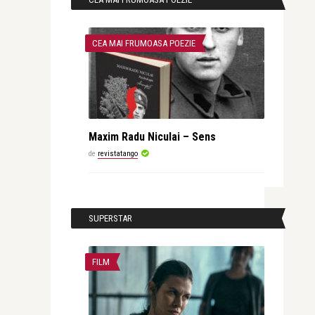
CEA MAI FRUMOASA POEZIE
Maxim Radu Niculai – Sens
de
revistatango
SUPERSTAR
FILM