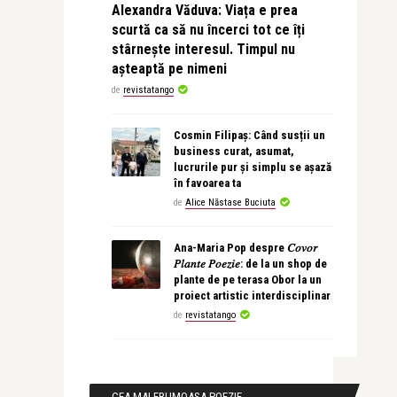
Alexandra Văduva: Viața e prea
scurtă ca să nu încerci tot ce îți
stârnește interesul. Timpul nu
așteaptă pe nimeni
de
revistatango
Cosmin Filipaș: Când susții un
business curat, asumat,
lucrurile pur și simplu se așază
în favoarea ta
de
Alice Năstase Buciuta
Ana-Maria Pop despre 𝐶𝑜𝑣𝑜𝑟
𝑃𝑙𝑎𝑛𝑡𝑒 𝑃𝑜𝑒𝑧𝑖𝑒: de la un shop de
plante de pe terasa Obor la un
proiect artistic interdisciplinar
de
revistatango
CEA MAI FRUMOASA POEZIE