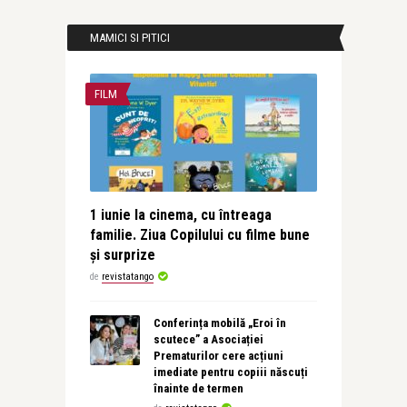
MAMICI SI PITICI
FILM
1 iunie la cinema, cu întreaga
familie. Ziua Copilului cu filme bune
și surprize
de
revistatango
Conferința mobilă „Eroi în
scutece” a Asociației
Prematurilor cere acțiuni
imediate pentru copiii născuți
înainte de termen