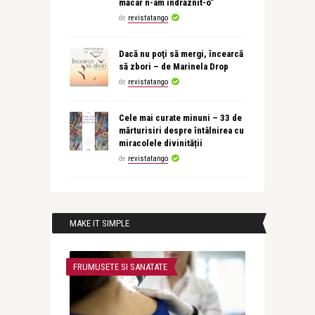
măcar n-am îndrăznit-o”
de
revistatango
Dacă nu poţi să mergi, încearcă
să zbori – de Marinela Drop
de
revistatango
Cele mai curate minuni – 33 de
mărturisiri despre întâlnirea cu
miracolele divinității
de
revistatango
MAKE IT SIMPLE
FRUMUSETE SI SANATATE