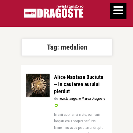
Tag:
medalion
Alice Nastase Buciuta
– In cautarea aurului
pierdut
de
revistatango.ro Marea Dragoste
In anii copilariei mele, oamenii
bogati erau bogati pe furis.
Nimeni nu avea pe atunci dreptul