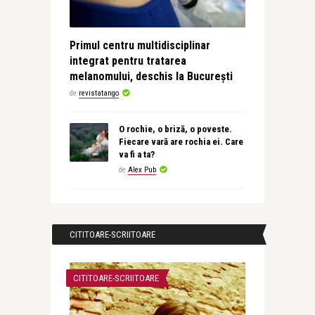
Primul centru multidisciplinar
integrat pentru tratarea
melanomului, deschis la București
de
revistatango
O rochie, o briză, o poveste.
Fiecare vară are rochia ei. Care
va fi a ta?
de
Alex Pub
CITITOARE-SCRIITOARE
CITITOARE-SCRIITOARE