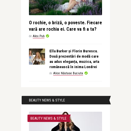
O rochie, o briză, o poveste. Fiecare
vară are rochia ei. Care va fi a ta?
de
Alex Pub
Ella Barker și Florin Burescu.
Două prezentări de modă care
au adus eleganța, muzica, arta
românească în inima Londrei
de
Alice Năstase Buciuta
BEAUTY NEWS & STYLE
BEAUTY NEWS & STYLE