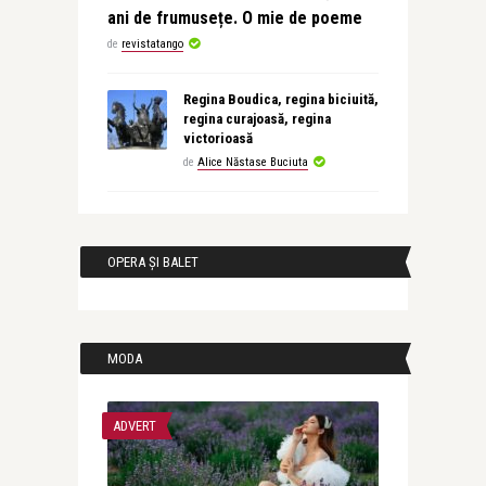
ani de frumusețe. O mie de poeme
de
revistatango
Regina Boudica, regina biciuită,
regina curajoasă, regina
victorioasă
de
Alice Năstase Buciuta
OPERA ȘI BALET
MODA
ADVERT