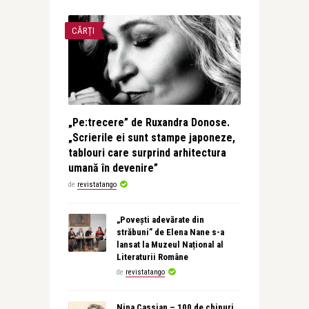
CĂRȚI
„Pe:trecere” de Ruxandra Donose.
„Scrierile ei sunt stampe japoneze,
tablouri care surprind arhitectura
umană în devenire”
de
revistatango
„Povești adevărate din
străbuni” de Elena Nane s-a
lansat la Muzeul Național al
Literaturii Române
de
revistatango
Nina Cassian – 100 de chipuri.