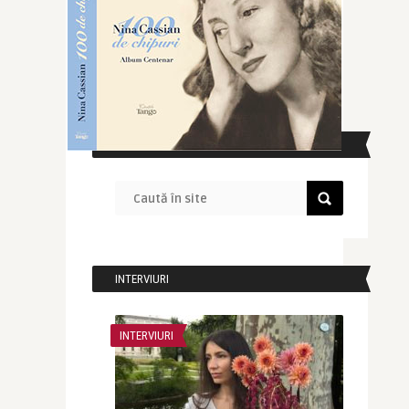
CAUTĂ ÎN SITE
INTERVIURI
INTERVIURI