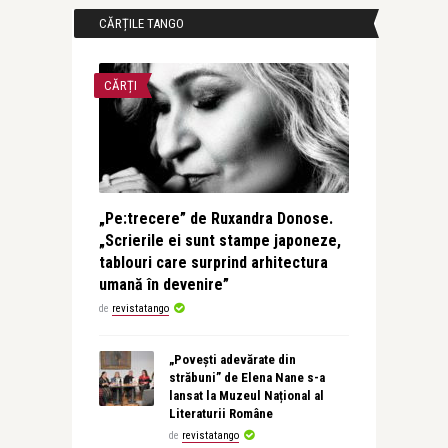
CĂRȚILE TANGO
CĂRȚI
„Pe:trecere” de Ruxandra Donose.
„Scrierile ei sunt stampe japoneze,
tablouri care surprind arhitectura
umană în devenire”
de
revistatango
„Povești adevărate din
străbuni” de Elena Nane s-a
lansat la Muzeul Național al
Literaturii Române
de
revistatango