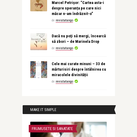
Marcel Petrișor: “Cartea asta-i
despre speranța pe care nici
măcar n-am îndrăznit-o”
de
revistatango
Dacă nu poţi să mergi, încearcă
să zbori – de Marinela Drop
de
revistatango
Cele mai curate minuni – 33 de
mărturisiri despre întâlnirea cu
miracolele divinității
de
revistatango
MAKE IT SIMPLE
FRUMUSETE SI SANATATE