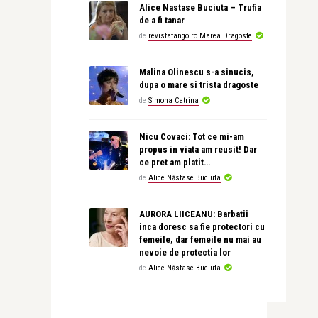
Alice Nastase Buciuta – Trufia
de a fi tanar
de
revistatango.ro Marea Dragoste
Malina Olinescu s-a sinucis,
dupa o mare si trista dragoste
de
Simona Catrina
Nicu Covaci: Tot ce mi-am
propus in viata am reusit! Dar
ce pret am platit…
de
Alice Năstase Buciuta
AURORA LIICEANU: Barbatii
inca doresc sa fie protectori cu
femeile, dar femeile nu mai au
nevoie de protectia lor
de
Alice Năstase Buciuta