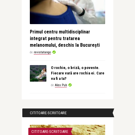
Primul centru multidisciplinar
integrat pentru tratarea
melanomului, deschis la București
de
revistatango
O rochie, o briză, o poveste.
Fiecare vară are rochia ei. Care
va fi a ta?
de
Alex Pub
CITITOARE-SCRIITOARE
CITITOARE-SCRIITOARE