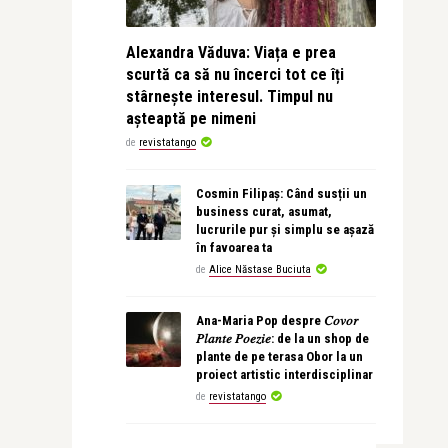
Alexandra Văduva: Viața e prea
scurtă ca să nu încerci tot ce îți
stârnește interesul. Timpul nu
așteaptă pe nimeni
de
revistatango
Cosmin Filipaș: Când susții un
business curat, asumat,
lucrurile pur și simplu se așază
în favoarea ta
de
Alice Năstase Buciuta
Ana-Maria Pop despre 𝐶𝑜𝑣𝑜𝑟
𝑃𝑙𝑎𝑛𝑡𝑒 𝑃𝑜𝑒𝑧𝑖𝑒: de la un shop de
plante de pe terasa Obor la un
proiect artistic interdisciplinar
de
revistatango