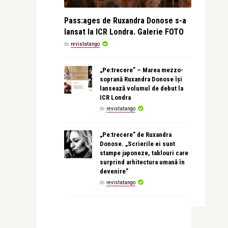
Pass:ages de Ruxandra Donose s-a
lansat la ICR Londra. Galerie FOTO
de
revistatango
„Pe:trecere” – Marea mezzo-
soprană Ruxandra Donose își
lansează volumul de debut la
ICR Londra
de
revistatango
„Pe:trecere” de Ruxandra
Donose. „Scrierile ei sunt
stampe japoneze, tablouri care
surprind arhitectura umană în
devenire”
de
revistatango