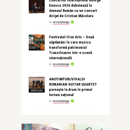
Concursul Internațional George
Enescu 2026 debutează la
Ateneul Român cu un concert
dirijat de Cristian Măcelaru
de
revistatango
Festivalul ICon Arts – Două
săptămâni în care muzica
transformă patrimoniul
Transilvaniei într-o scenă
internațională
de
revistatango
ANOTIMPURI/VIVALDI
ROMANIAN GUITAR QUARTET
pornește la drum în primul
turneu național
de
revistatango