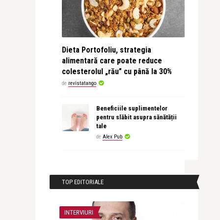
Dieta Portofoliu, strategia
alimentară care poate reduce
colesterolul „rău” cu până la 30%
de
revistatango
Beneficiile suplimentelor
pentru slăbit asupra sănătății
tale
de
Alex Pub
TOP EDITORIALE
INTERVIURI