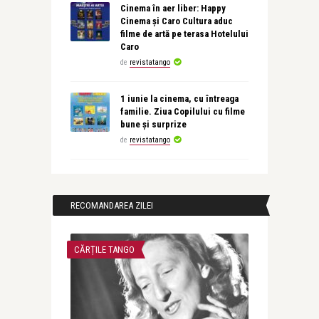
Cinema în aer liber: Happy
Cinema și Caro Cultura aduc
filme de artă pe terasa Hotelului
Caro
de
revistatango
1 iunie la cinema, cu întreaga
familie. Ziua Copilului cu filme
bune și surprize
de
revistatango
RECOMANDAREA ZILEI
CĂRȚILE TANGO