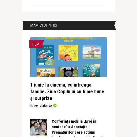
MAMICI SI PITICI
FILM
1 iunie la cinema, cu întreaga
familie. Ziua Copilului cu filme bune
și surprize
de
revistatango
Conferința mobilă „Eroi în
scutece” a Asociației
Prematurilor cere acțiuni