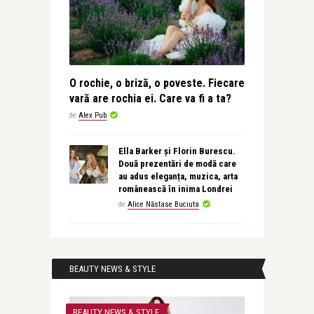
O rochie, o briză, o poveste. Fiecare
vară are rochia ei. Care va fi a ta?
de
Alex Pub
Ella Barker și Florin Burescu.
Două prezentări de modă care
au adus eleganța, muzica, arta
românească în inima Londrei
de
Alice Năstase Buciuta
BEAUTY NEWS & STYLE
BEAUTY NEWS & STYLE