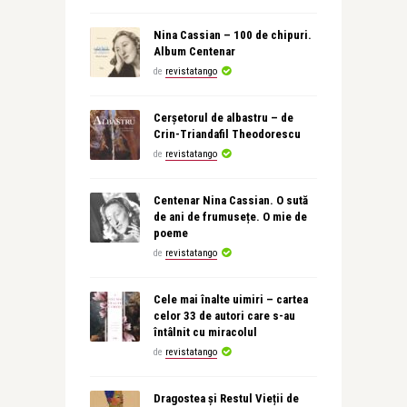
Nina Cassian – 100 de chipuri.
Album Centenar
de
revistatango
Cerșetorul de albastru – de
Crin-Triandafil Theodorescu
de
revistatango
Centenar Nina Cassian. O sută
de ani de frumusețe. O mie de
poeme
de
revistatango
Cele mai înalte uimiri – cartea
celor 33 de autori care s-au
întâlnit cu miracolul
de
revistatango
Dragostea și Restul Vieții de