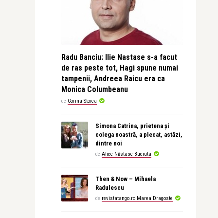
Radu Banciu: Ilie Nastase s-a facut
de ras peste tot, Hagi spune numai
tampenii, Andreea Raicu era ca
Monica Columbeanu
de
Corina Stoica
Simona Catrina, prietena și
colega noastră, a plecat, astăzi,
dintre noi
de
Alice Năstase Buciuta
Then & Now – Mihaela
Radulescu
de
revistatango.ro Marea Dragoste