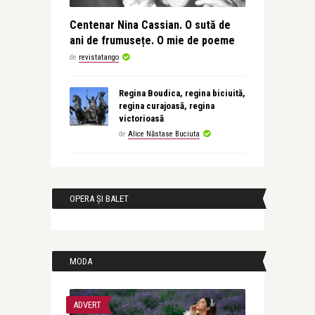
Centenar Nina Cassian. O sută de
ani de frumusețe. O mie de poeme
de
revistatango
Regina Boudica, regina biciuită,
regina curajoasă, regina
victorioasă
de
Alice Năstase Buciuta
OPERA ȘI BALET
MODA
ADVERT