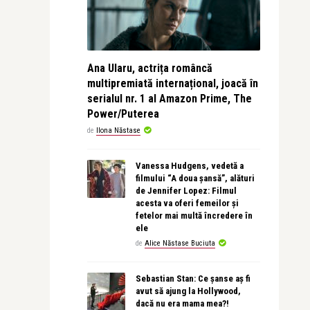
Ana Ularu, actrița româncă
multipremiată internațional, joacă în
serialul nr. 1 al Amazon Prime, The
Power/Puterea
de
Ilona Năstase
Vanessa Hudgens, vedetă a
filmului “A doua șansă”, alături
de Jennifer Lopez: Filmul
acesta va oferi femeilor și
fetelor mai multă încredere în
ele
de
Alice Năstase Buciuta
Sebastian Stan: Ce șanse aș fi
avut să ajung la Hollywood,
dacă nu era mama mea?!