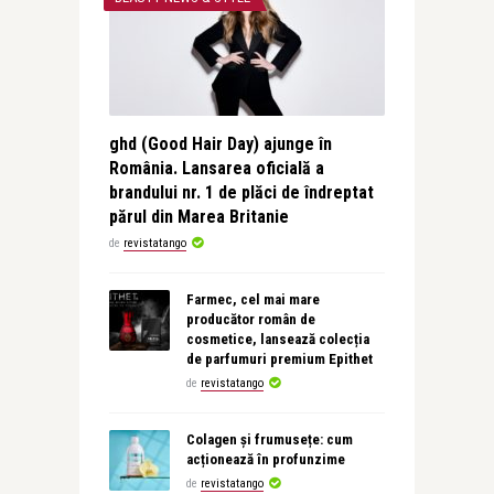
ghd (Good Hair Day) ajunge în
România. Lansarea oficială a
brandului nr. 1 de plăci de îndreptat
părul din Marea Britanie
de
revistatango
Farmec, cel mai mare
producător român de
cosmetice, lansează colecția
de parfumuri premium Epithet
de
revistatango
Colagen și frumusețe: cum
acționează în profunzime
de
revistatango