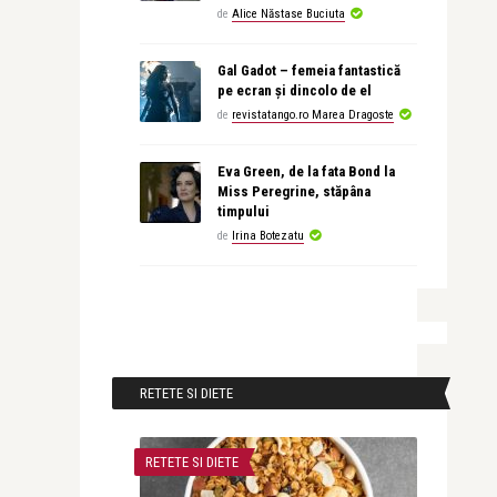
de
Alice Năstase Buciuta
Gal Gadot – femeia fantastică
pe ecran și dincolo de el
de
revistatango.ro Marea Dragoste
Eva Green, de la fata Bond la
Miss Peregrine, stăpâna
timpului
de
Irina Botezatu
RETETE SI DIETE
RETETE SI DIETE