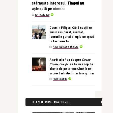
stârnește interesul. Timpul nu
așteaptă pe nimeni
de
revistatango
Cosmin Filipaș: Când susții un
business curat, asumat,
lucrurile pur și simplu se așază
în favoarea ta
de
Alice Năstase Buciuta
Ana-Maria Pop despre 𝐶𝑜𝑣𝑜𝑟
𝑃𝑙𝑎𝑛𝑡𝑒 𝑃𝑜𝑒𝑧𝑖𝑒: de la un shop de
plante de pe terasa Obor la un
proiect artistic interdisciplinar
de
revistatango
CEA MAI FRUMOASA POEZIE