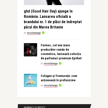
ghd (Good Hair Day) ajunge în
România. Lansarea oficială a
brandului nr. 1 de plăci de îndreptat
părul din Marea Britanie
de
revistatango
Farmec, cel mai mare
producător român de
cosmetice, lansează colecția
de parfumuri premium Epithet
de
revistatango
Colagen și frumusețe: cum
acționează în profunzime
de
revistatango
MAMICI SI PITICI