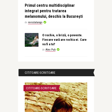
Primul centru multidisciplinar
integrat pentru tratarea
melanomului, deschis la București
de
revistatango
O rochie, o briză, o poveste.
Fiecare vară are rochia ei. Care
va fi a ta?
de
Alex Pub
CITITOARE-SCRIITOARE
CITITOARE-SCRIITOARE