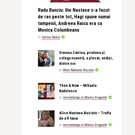
Radu Banciu: Ilie Nastase s-a facut
de ras peste tot, Hagi spune numai
tampenii, Andreea Raicu era ca
Monica Columbeanu
de
Corina Stoica
Simona Catrina, prietena și
colega noastră, a plecat, astăzi,
dintre noi
de
Alice Năstase Buciuta
Then & Now – Mihaela
Radulescu
de
revistatango.ro Marea Dragoste
Alice Nastase Buciuta – Trufia
de a fi tanar
de
revistatango.ro Marea Dragoste