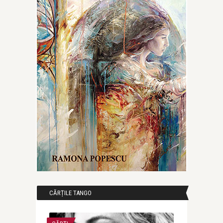
CĂRȚILE TANGO