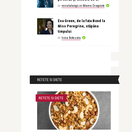
de
revistatango.ro Marea Dragoste
Eva Green, de la fata Bond la
Miss Peregrine, stăpâna
timpului
de
Irina Botezatu
RETETE SI DIETE
RETETE SI DIETE