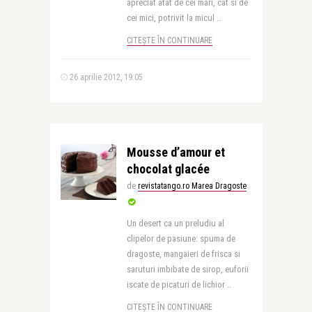
apreciat atat de cei mari, cat si de
cei mici, potrivit la micul ..
CITEȘTE ÎN CONTINUARE
26 aprilie 2012, 19:05
Mousse d’amour et
chocolat glacée
de
revistatango.ro Marea Dragoste
Un desert ca un preludiu al
clipelor de pasiune: spuma de
dragoste, mangaieri de frisca si
saruturi imbibate de sirop, euforii
iscate de picaturi de lichior ..
CITEȘTE ÎN CONTINUARE