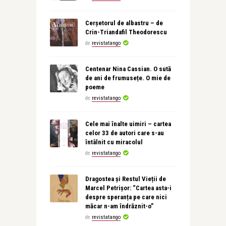
Cerșetorul de albastru – de
Crin-Triandafil Theodorescu
de
revistatango
Centenar Nina Cassian. O sută
de ani de frumusețe. O mie de
poeme
de
revistatango
Cele mai înalte uimiri – cartea
celor 33 de autori care s-au
întâlnit cu miracolul
de
revistatango
Dragostea și Restul Vieții de
Marcel Petrișor: “Cartea asta-i
despre speranța pe care nici
măcar n-am îndrăznit-o”
de
revistatango