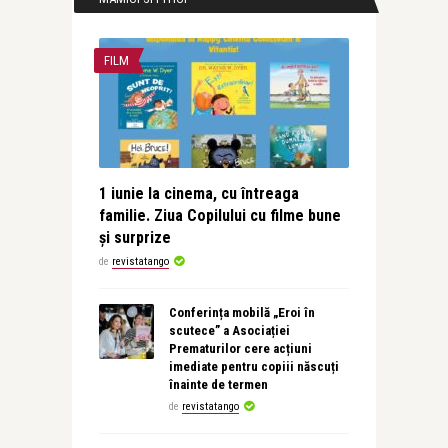
FILM
1 iunie la cinema, cu întreaga
familie. Ziua Copilului cu filme bune
și surprize
de
revistatango
Conferința mobilă „Eroi în
scutece” a Asociației
Prematurilor cere acțiuni
imediate pentru copiii născuți
înainte de termen
de
revistatango