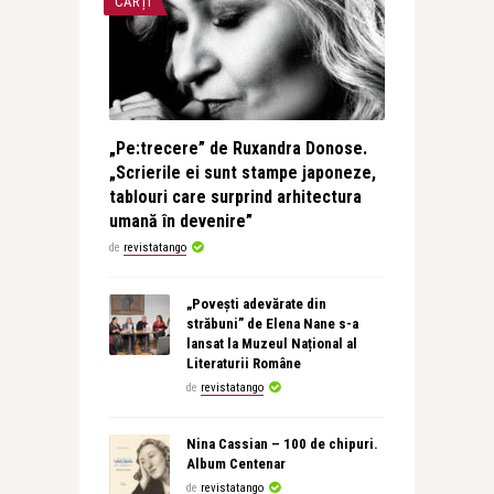
CĂRȚI
„Pe:trecere” de Ruxandra Donose.
„Scrierile ei sunt stampe japoneze,
tablouri care surprind arhitectura
umană în devenire”
de
revistatango
„Povești adevărate din
străbuni” de Elena Nane s-a
lansat la Muzeul Național al
Literaturii Române
de
revistatango
Nina Cassian – 100 de chipuri.
Album Centenar
de
revistatango