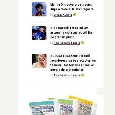
Malina Olinescu s-a sinucis,
dupa o mare si trista dragoste
de
Simona Catrina
Nicu Covaci: Tot ce mi-am
propus in viata am reusit! Dar
ce pret am platit…
de
Alice Năstase Buciuta
AURORA LIICEANU: Barbatii
inca doresc sa fie protectori cu
femeile, dar femeile nu mai au
nevoie de protectia lor
de
Alice Năstase Buciuta