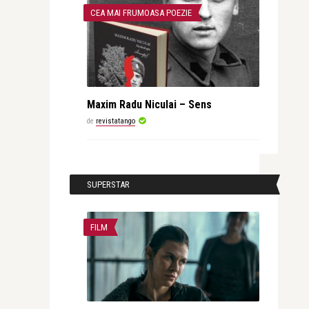
CEA MAI FRUMOASA POEZIE
Maxim Radu Niculai – Sens
de
revistatango
SUPERSTAR
FILM