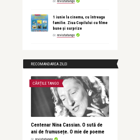
de
revistatango
1 iunie la cinema, cu întreaga
familie. Ziua Copilului cu filme
bune și surprize
de
revistatango
RECOMANDAREA ZILEI
CĂRȚILE TANGO
Centenar Nina Cassian. O sută de
ani de frumusețe. O mie de poeme
de
revistatango