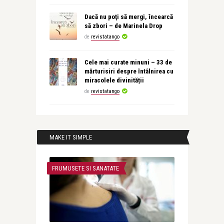
Dacă nu poţi să mergi, încearcă
să zbori – de Marinela Drop
de
revistatango
Cele mai curate minuni – 33 de
mărturisiri despre întâlnirea cu
miracolele divinității
de
revistatango
MAKE IT SIMPLE
FRUMUSETE SI SANATATE