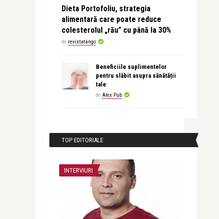
Dieta Portofoliu, strategia
alimentară care poate reduce
colesterolul „rău” cu până la 30%
de
revistatango
Beneficiile suplimentelor
pentru slăbit asupra sănătății
tale
de
Alex Pub
TOP EDITORIALE
INTERVIURI