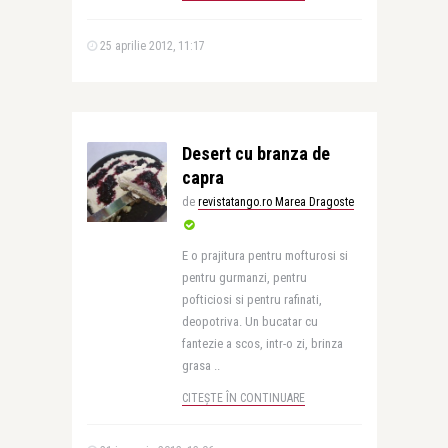
25 aprilie 2012, 11:17
Desert cu branza de
capra
de
revistatango.ro Marea Dragoste
E o prajitura pentru mofturosi si
pentru gurmanzi, pentru
pofticiosi si pentru rafinati,
deopotriva. Un bucatar cu
fantezie a scos, intr-o zi, brinza
grasa ..
CITEȘTE ÎN CONTINUARE