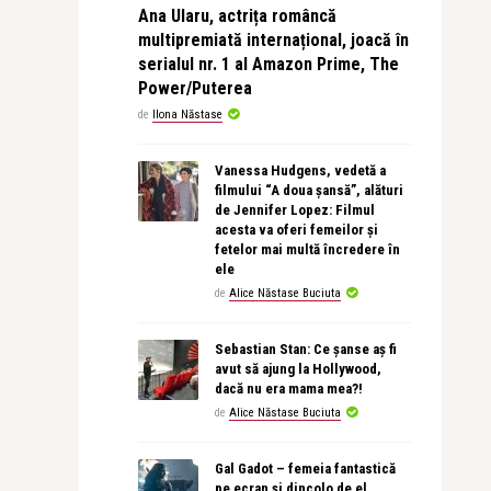
Ana Ularu, actrița româncă
multipremiată internațional, joacă în
serialul nr. 1 al Amazon Prime, The
Power/Puterea
de
Ilona Năstase
Vanessa Hudgens, vedetă a
filmului “A doua șansă”, alături
de Jennifer Lopez: Filmul
acesta va oferi femeilor și
fetelor mai multă încredere în
ele
de
Alice Năstase Buciuta
Sebastian Stan: Ce șanse aș fi
avut să ajung la Hollywood,
dacă nu era mama mea?!
de
Alice Năstase Buciuta
Gal Gadot – femeia fantastică
pe ecran și dincolo de el