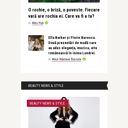
O rochie, o briză, o poveste. Fiecare
vară are rochia ei. Care va fi a ta?
de
Alex Pub
Ella Barker și Florin Burescu.
Două prezentări de modă care
au adus eleganța, muzica, arta
românească în inima Londrei
de
Alice Năstase Buciuta
BEAUTY NEWS & STYLE
BEAUTY NEWS & STYLE