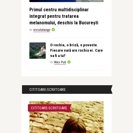
Primul centru multidisciplinar
integrat pentru tratarea
melanomului, deschis la București
de
revistatango
O rochie, o briză, o poveste.
Fiecare vară are rochia ei. Care
va fi a ta?
de
Alex Pub
CITITOARE-SCRIITOARE
CITITOARE-SCRIITOARE