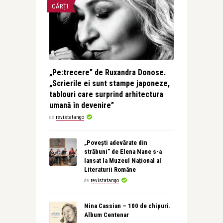
CĂRȚI
„Pe:trecere” de Ruxandra Donose.
„Scrierile ei sunt stampe japoneze,
tablouri care surprind arhitectura
umană în devenire”
de
revistatango
„Povești adevărate din
străbuni” de Elena Nane s-a
lansat la Muzeul Național al
Literaturii Române
de
revistatango
Nina Cassian – 100 de chipuri.
Album Centenar