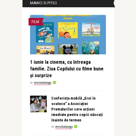
MAMICI SI PITICI
FILM
1 iunie la cinema, cu întreaga
familie. Ziua Copilului cu filme bune
și surprize
de
revistatango
Conferința mobilă „Eroi în
scutece” a Asociației
Prematurilor cere acțiuni
imediate pentru copiii născuți
înainte de termen
de
revistatango