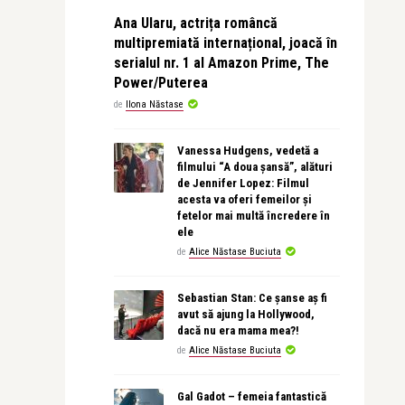
Ana Ularu, actrița româncă
multipremiată internațional, joacă în
serialul nr. 1 al Amazon Prime, The
Power/Puterea
de
Ilona Năstase
Vanessa Hudgens, vedetă a
filmului “A doua șansă”, alături
de Jennifer Lopez: Filmul
acesta va oferi femeilor și
fetelor mai multă încredere în
ele
de
Alice Năstase Buciuta
Sebastian Stan: Ce șanse aș fi
avut să ajung la Hollywood,
dacă nu era mama mea?!
de
Alice Năstase Buciuta
Gal Gadot – femeia fantastică