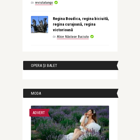
de
revistatango
Regina Boudica, regina biciuită,
regina curajoasă, regina
victorioasă
de
Alice Năstase Buciuta
OPERA ȘI BALET
MODA
ADVERT