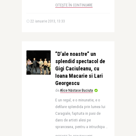
CITEȘTE ÎN CONTINUARE
22 ianuarie 2013, 13:33
”D’ale noastre” un
splendid spectacol de
Gigi Caciuleanu, cu
Ioana Macarie si Lari
Georgescu
de
Alice Năstase Buciuta
E un regal, e o minunatie, e o
defilare splendida prin lumea lui
Caragiale, faptuita in pasi de
dans de artisti alesi pe
spranceana, pentru a intruchipa ..