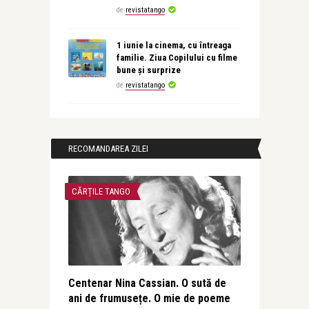
de
revistatango
1 iunie la cinema, cu întreaga
familie. Ziua Copilului cu filme
bune și surprize
de
revistatango
RECOMANDAREA ZILEI
CĂRȚILE TANGO
Centenar Nina Cassian. O sută de
ani de frumusețe. O mie de poeme