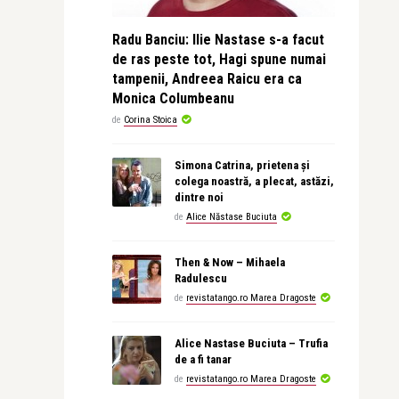
Radu Banciu: Ilie Nastase s-a facut
de ras peste tot, Hagi spune numai
tampenii, Andreea Raicu era ca
Monica Columbeanu
de
Corina Stoica
Simona Catrina, prietena și
colega noastră, a plecat, astăzi,
dintre noi
de
Alice Năstase Buciuta
Then & Now – Mihaela
Radulescu
de
revistatango.ro Marea Dragoste
Alice Nastase Buciuta – Trufia
de a fi tanar
de
revistatango.ro Marea Dragoste