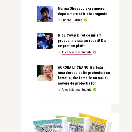
Malina Olinescu s-a sinucis,
dupa o mare si trista dragoste
de
Simona Catrina
Nicu Covaci: Tot ce mi-am
propus in viata am reusit! Dar
ce pret am platit…
de
Alice Năstase Buciuta
AURORA LIICEANU: Barbatii
inca doresc sa fie protectori cu
femeile, dar femeile nu mai au
nevoie de protectia lor
de
Alice Năstase Buciuta