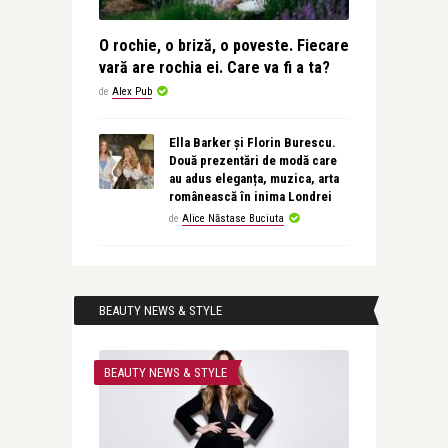
O rochie, o briză, o poveste. Fiecare
vară are rochia ei. Care va fi a ta?
de
Alex Pub
Ella Barker și Florin Burescu.
Două prezentări de modă care
au adus eleganța, muzica, arta
românească în inima Londrei
de
Alice Năstase Buciuta
BEAUTY NEWS & STYLE
BEAUTY NEWS & STYLE