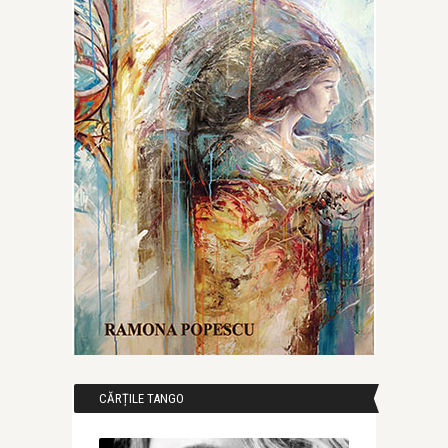
CĂRȚILE TANGO