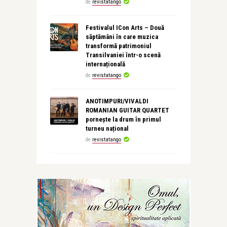
de
revistatango
Festivalul ICon Arts – Două
săptămâni în care muzica
transformă patrimoniul
Transilvaniei într-o scenă
internațională
de
revistatango
ANOTIMPURI/VIVALDI
ROMANIAN GUITAR QUARTET
pornește la drum în primul
turneu național
de
revistatango