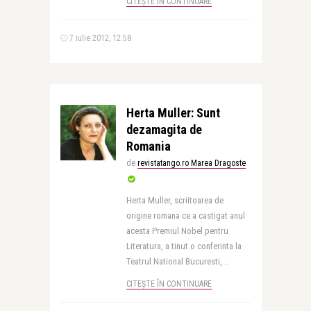
CITEȘTE ÎN CONTINUARE
7 iulie 2012, 12:58
Herta Muller: Sunt
dezamagita de
Romania
de
revistatango.ro Marea Dragoste
Herta Muller, scriitoarea de
origine romana ce a castigat anul
acesta Premiul Nobel pentru
Literatura, a tinut o conferinta la
Teatrul National Bucuresti, ..
CITEȘTE ÎN CONTINUARE