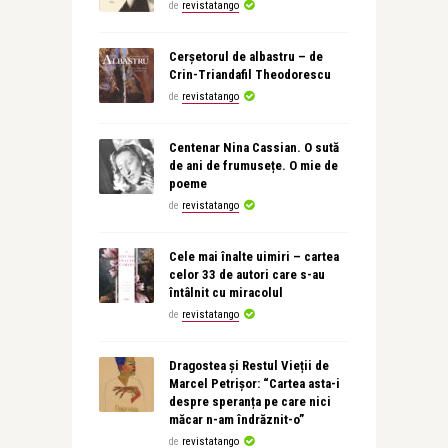
de
revistatango
Cerșetorul de albastru – de
Crin-Triandafil Theodorescu
de
revistatango
Centenar Nina Cassian. O sută
de ani de frumusețe. O mie de
poeme
de
revistatango
Cele mai înalte uimiri – cartea
celor 33 de autori care s-au
întâlnit cu miracolul
de
revistatango
Dragostea și Restul Vieții de
Marcel Petrișor: “Cartea asta-i
despre speranța pe care nici
măcar n-am îndrăznit-o”
de
revistatango