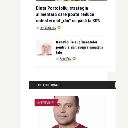
Dieta Portofoliu, strategia
alimentară care poate reduce
colesterolul „rău” cu până la 30%
de
revistatango
Beneficiile suplimentelor
pentru slăbit asupra sănătății
tale
de
Alex Pub
TOP EDITORIALE
INTERVIURI