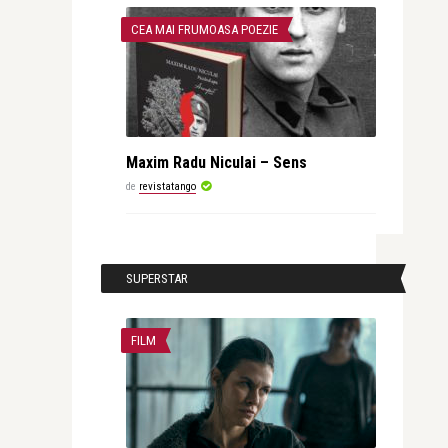
CEA MAI FRUMOASA POEZIE
Maxim Radu Niculai – Sens
de
revistatango
SUPERSTAR
FILM