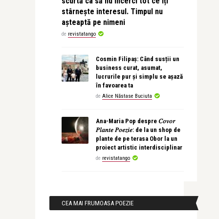
scurtă ca să nu încerci tot ce îți
stârnește interesul. Timpul nu
așteaptă pe nimeni
de
revistatango
Cosmin Filipaș: Când susții un
business curat, asumat,
lucrurile pur și simplu se așază
în favoarea ta
de
Alice Năstase Buciuta
Ana-Maria Pop despre 𝐶𝑜𝑣𝑜𝑟
𝑃𝑙𝑎𝑛𝑡𝑒 𝑃𝑜𝑒𝑧𝑖𝑒: de la un shop de
plante de pe terasa Obor la un
proiect artistic interdisciplinar
de
revistatango
CEA MAI FRUMOASA POEZIE