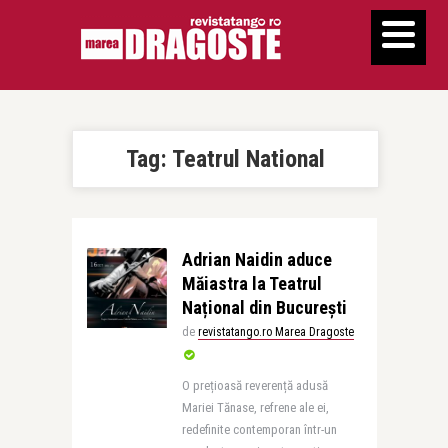
Tag:
Teatrul National
Adrian Naidin aduce
Măiastra la Teatrul
Național din București
de
revistatango.ro Marea Dragoste
O prețioasă reverență adusă
Mariei Tănase, refrene ale ei,
redefinite contemporan într-un