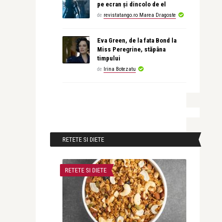
pe ecran și dincolo de el
de
revistatango.ro Marea Dragoste
Eva Green, de la fata Bond la
Miss Peregrine, stăpâna
timpului
de
Irina Botezatu
RETETE SI DIETE
RETETE SI DIETE