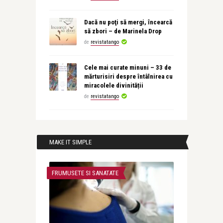
Dacă nu poţi să mergi, încearcă
să zbori – de Marinela Drop
de
revistatango
Cele mai curate minuni – 33 de
mărturisiri despre întâlnirea cu
miracolele divinității
de
revistatango
MAKE IT SIMPLE
FRUMUSETE SI SANATATE