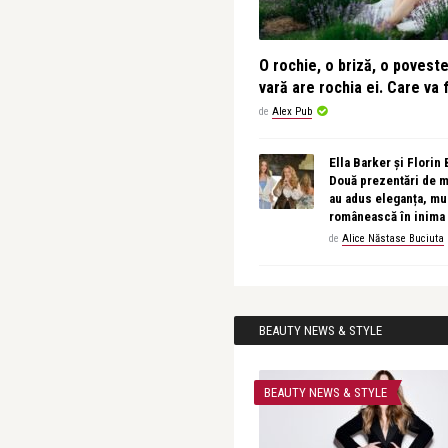
O rochie, o briză, o povest
vară are rochia ei. Care va f
de
Alex Pub
Ella Barker și Florin
Două prezentări de 
au adus eleganța, muz
românească în inima
de
Alice Năstase Buciuta
BEAUTY NEWS & STYLE
BEAUTY NEWS & STYLE