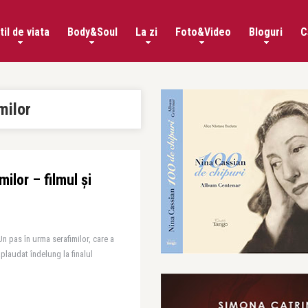
til de viata
Body&Soul
La zi
Foto&Video
Bloguri
C
milor
ilor – filmul și
Un pas în urma serafimilor, care a
plaudat îndelung la finalul