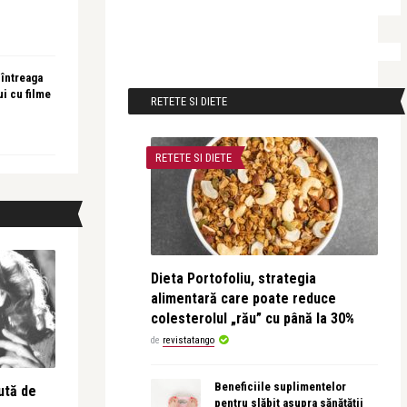
 întreaga
ui cu filme
RETETE SI DIETE
RETETE SI DIETE
Dieta Portofoliu, strategia
alimentară care poate reduce
colesterolul „rău” cu până la 30%
de
revistatango
Beneficiile suplimentelor
ută de
pentru slăbit asupra sănătății