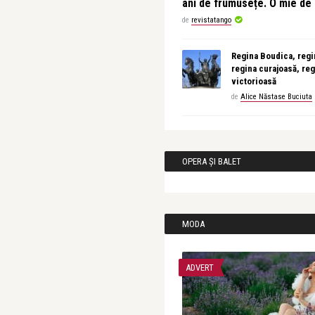
ani de frumusețe. O mie d
de
revistatango
Regina Boudica, regin
regina curajoasă, reg
victorioasă
de
Alice Năstase Buciuta
OPERA ȘI BALET
MODA
ADVERT