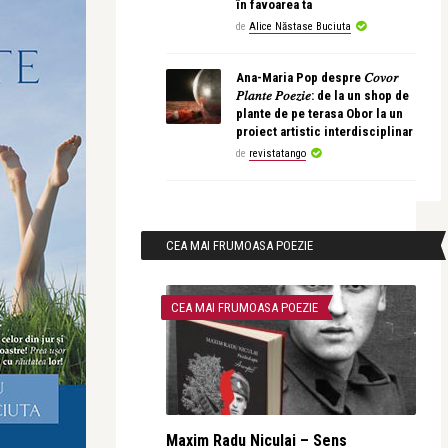
în favoarea ta
de
Alice Năstase Buciuta
Ana-Maria Pop despre 𝐶𝑜𝑣𝑜𝑟
𝑃𝑙𝑎𝑛𝑡𝑒 𝑃𝑜𝑒𝑧𝑖𝑒: de la un shop de
plante de pe terasa Obor la un
proiect artistic interdisciplinar
de
revistatango
CEA MAI FRUMOASA POEZIE
CEA MAI FRUMOASA POEZIE
Maxim Radu Niculai – Sens