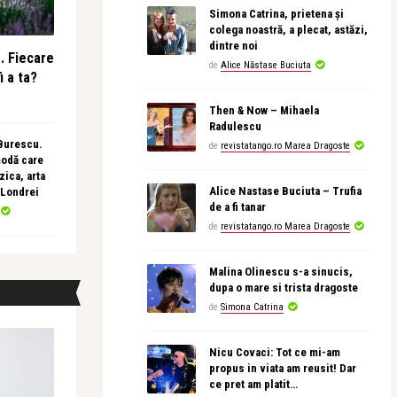
Simona Catrina, prietena și
colega noastră, a plecat, astăzi,
dintre noi
e. Fiecare
de
Alice Năstase Buciuta
i a ta?
Then & Now – Mihaela
Radulescu
 Burescu.
de
revistatango.ro Marea Dragoste
modă care
ica, arta
Alice Nastase Buciuta – Trufia
 Londrei
de a fi tanar
de
revistatango.ro Marea Dragoste
Malina Olinescu s-a sinucis,
dupa o mare si trista dragoste
de
Simona Catrina
Nicu Covaci: Tot ce mi-am
propus in viata am reusit! Dar
ce pret am platit…