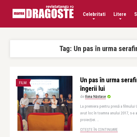
Celebritati
Litere
S
Tag:
Un pas în urma serafi
Un pas în urma serafim
FILM
îngerii lui
de
Ilona Năstase
La premiera pentru presă a filmului 
avut loc în toamna anului 2017, s-a a
proiecției. ..
CITEȘTE ÎN CONTINUARE