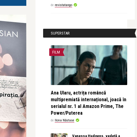
de
revistatango
SUPERSTAR
FILM
Ana Ularu, actrița româncă
multipremiată internațional, joacă în
serialul nr. 1 al Amazon Prime, The
Power/Puterea
de
Ilona Năstase
Vanessa Hudgens, vedetă a