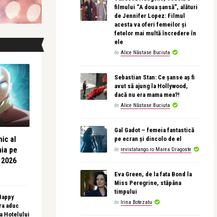
filmului “A doua șansă”, alături
de Jennifer Lopez: Filmul
acesta va oferi femeilor și
fetelor mai multă încredere în
ele
de
Alice Năstase Buciuta
Sebastian Stan: Ce șanse aș fi
avut să ajung la Hollywood,
dacă nu era mama mea?!
de
Alice Năstase Buciuta
Gal Gadot – femeia fantastică
ic al
pe ecran și dincolo de el
nia pe
de
revistatango.ro Marea Dragoste
 2026
Eva Green, de la fata Bond la
Miss Peregrine, stăpâna
timpului
 Happy
de
Irina Botezatu
ra aduc
sa Hotelului