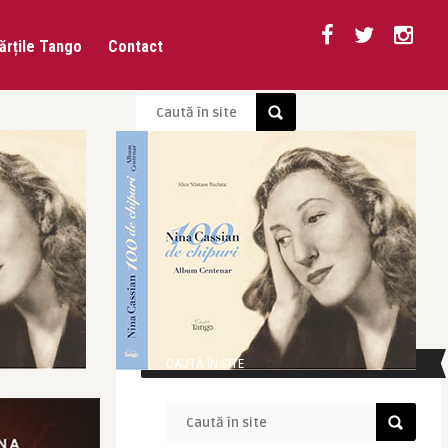
ărțile Tango
Contact
CAUTĂ ÎN SITE