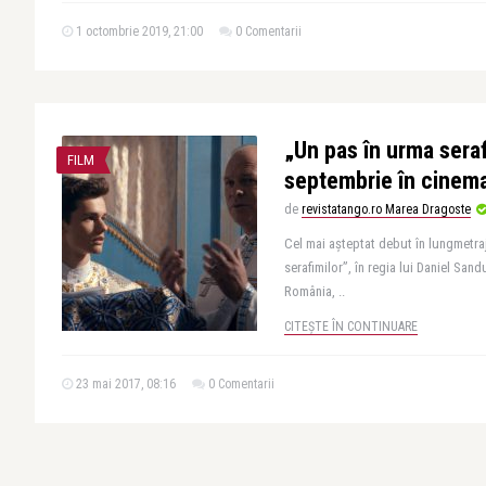
1 octombrie 2019, 21:00
0 Comentarii
„Un pas în urma seraf
FILM
septembrie în cinem
de
revistatango.ro Marea Dragoste
Cel mai așteptat debut în lungmetraj
serafimilor”, în regia lui Daniel Sand
România, ..
CITEȘTE ÎN CONTINUARE
23 mai 2017, 08:16
0 Comentarii