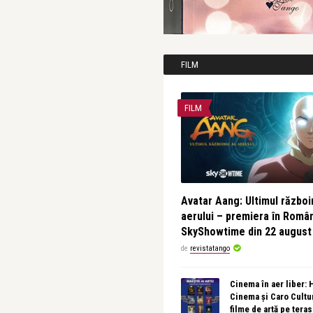
FILM
FILM
Avatar Aang: Ultimul războin
aerului – premiera în Româ
SkyShowtime din 22 august
de
revistatango
Cinema în aer liber:
Cinema și Caro Cultu
filme de artă pe tera