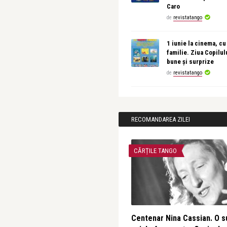
Caro
de
revistatango
1 iunie la cinema, cu
familie. Ziua Copilul
bune și surprize
de
revistatango
RECOMANDAREA ZILEI
CĂRȚILE TANGO
Centenar Nina Cassian. O s