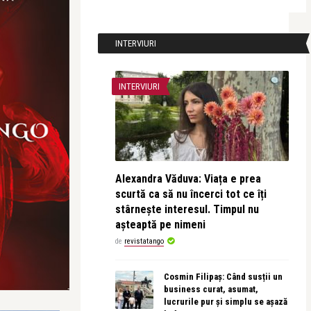
INTERVIURI
INTERVIURI
Alexandra Văduva: Viața e prea
scurtă ca să nu încerci tot ce îți
stârnește interesul. Timpul nu
așteaptă pe nimeni
de
revistatango
Cosmin Filipaș: Când susții un
business curat, asumat,
lucrurile pur și simplu se așază