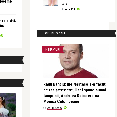
e poeme
tale
de
Alex Pub
a biciuită,
ina
TOP EDITORIALE
INTERVIURI
Radu Banciu: Ilie Nastase s-a facut
de ras peste tot, Hagi spune numai
tampenii, Andreea Raicu era ca
Monica Columbeanu
de
Corina Stoica